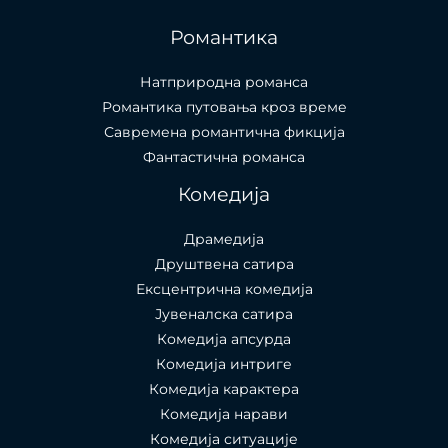
Романтика
Натприродна романса
Романтика путовања кроз време
Савремена романтична фикција
Фантастична романса
Комедија
Драмедија
Друштвена сатира
Ексцентрична комедија
Јувеналска сатира
Комедија апсурда
Комедија интриге
Комедија карактера
Комедија нарави
Комедија ситуације