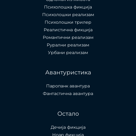
Психолошкa фикција
Психолошки реализам
Психолошки трилер
Реалистична фикција
Романтични реализам
Рурални реализам
Урбани реализам
Авантуристика
Паропанк авантура
Фантастична авантура
Остало
Дечија фикција
Ноар фикција