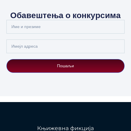
Обавештења о конкурсима
Full
Name
Email
Пошаљи
Књижевна фикција