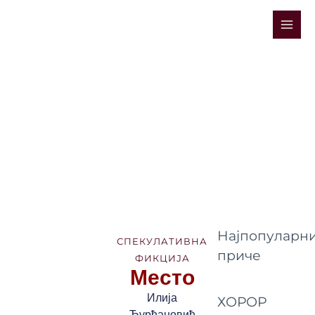
Skip
Mai
to
Men
content
Најпопуларни
СПЕКУЛАТИВНА
приче
ФИКЦИЈА
Место
Илија
ХОРОР
Ђурђановић