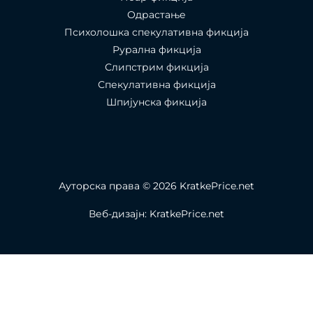
Одрастање
Психолошка спекулативна фикција
Рурална фикција
Слипстрим фикција
Спекулативна фикција
Шпијунска фикција
Ауторска права © 2026 KratkePrice.net
Веб-дизајн: KratkePrice.net