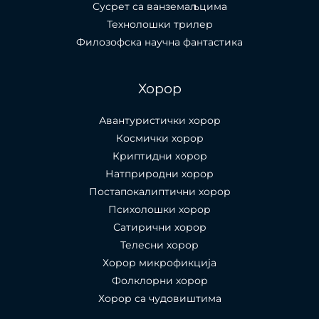
Сусрет са ванземаљцима
Технолошки трилер
Филозофска научна фантастика
Хорор
Авантуристички хорор
Космички хорор
Криптидни хорор
Натприродни хорор
Постапокалиптични хорор
Психолошки хорор
Сатирични хорор
Телесни хорор
Хорор микрофикција
Фолклорни хорор
Хорор са чудовиштима