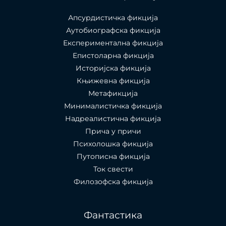
Апсурдистичка фикција
Аутобиографска фикција
Експериментална фикција
Епистоларна фикција
Историјска фикција
Књижевна фикција
Метафикција
Минималистичка фикција
Надреалистична фикција
Прича у причи
Психолошкa фикција
Путописна фикција
Ток свести
Филозофска фикција
Фантастика