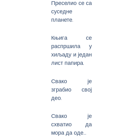
Преселио се са
суседне
планете.
Књига се
распршила у
хиљаду и један
лист папира.
Свако је
зграбио свој
део.
Свако је
схватио да
мора да оде…