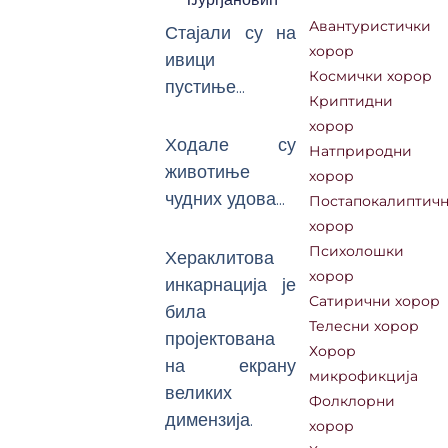
Авантуристички
Стајали су на
хорор
ивици
Космички хорор
пустиње…
Криптидни
хорор
Ходале су
Натприродни
животиње
хорор
чудних удова…
Постапокалиптич
хорор
Психолошки
Хераклитова
хорор
инкарнација је
Сатирични хорор
била
Телесни хорор
пројектована
Хорор
на екрану
микрофикција
великих
Фолклорни
димензија.
хорор