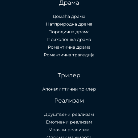
Драма
Домаћа драма
Натприродна драма
Породична драма
Психолошка драма
Романтична драма
Романтична трагедија
Трилер
Апокалиптични трилер
Реализам
Друштвени реализам
Емотивни реализам
Мрачни реализам
Одломак из живота