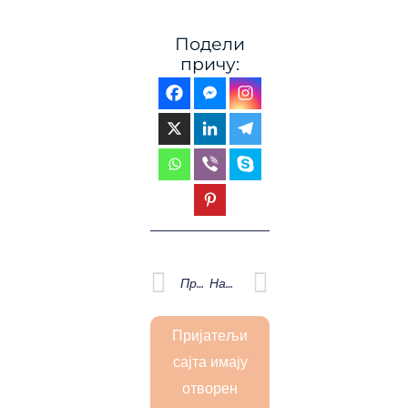
Подели
причу:
Prev
Next
Претходна
Наредна
Пријатељи
сајта имају
отворен