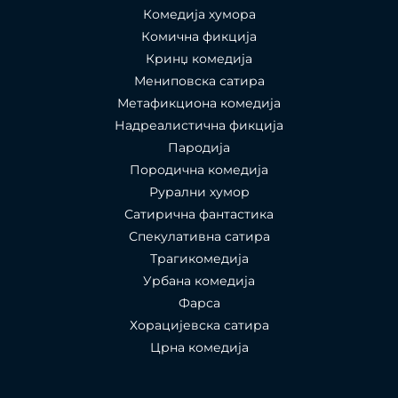
Комедија хумора
Комична фикција
Кринџ комедија
Мениповска сатира
Метафикциона комедија
Надреалистична фикција
Пародија
Породична комедија
Рурални хумор
Сатирична фантастика
Спекулативна сатира
Трагикомедија
Урбана комедија
Фарса
Хорацијевска сатира
Црна комедија