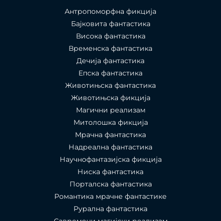
Антропоморфна фикција
Бајковита фантастика
Висока фантастика
Временска фантастика
Дечија фантастика
Епска фантастика
Животињска фантастика
Животињска фикција
Магични реализам
Митолошка фикција
Мрачна фантастика
Надреална фантастика
Научнофантазијска фикција
Ниска фантастика
Порталска фантастика​
Романтика мрачне фантастике
Рурална фантастика
Савремени магијски реализам