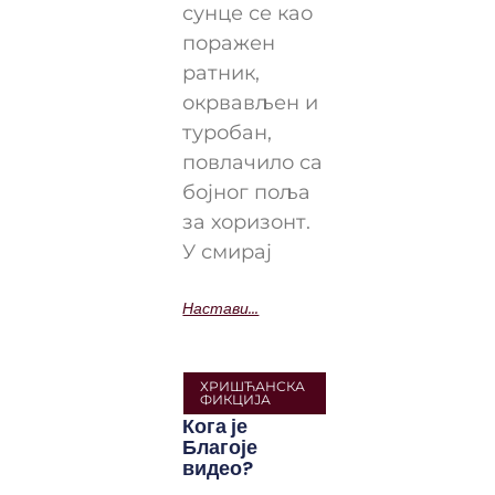
сунце се као
поражен
ратник,
окрвављен и
туробан,
повлачило са
бојног поља
за хоризонт.
У смирај
Настави...
ХРИШЋАНСКА
ФИКЦИЈА
Кога је
Благоје
видео?