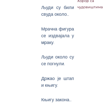
Хорор са
Људи су били
чудовиштима
свуда около…
Мрачна фигура
се издвајала у
мраку.
Људи около су
се погнули.
Држао је штап
и књигу.
Књигу закона…