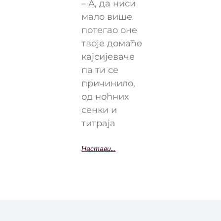
– А, да ниси
мало више
потегао оне
твоје домаће
кајсијеваче
па ти се
причинило,
од ноћних
сенки и
титраја
Настави...