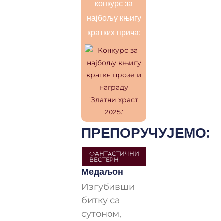
конкурс за
најбољу књигу
кратких прича:
ПРЕПОРУЧУЈЕМО:
ФАНТАСТИЧНИ
ВЕСТЕРН
Медаљон
Изгубивши
битку са
сутоном,