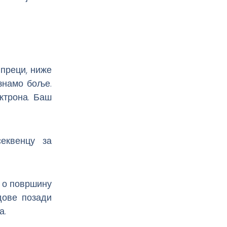
 преци, ниже
знамо боље.
ектрона. Баш
еквенцу за
р о површину
дове позади
а.