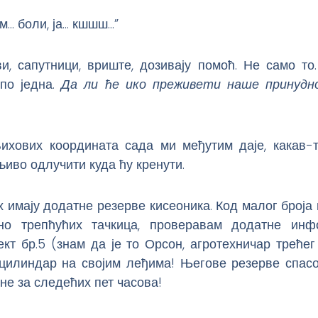
м… боли, ја… кшшш…”
и, сапутници, вриште, дозивају помоћ. Не само то
 по једна.
Да ли ће ико преживети наше принудн
хових координата сада ми међутим даје, какав-та
иво одлучити куда ћу кренути.
 имају додатне резерве кисеоника. Код малог броја
но трепћућих тачкица, проверавам додатне инф
јект бр.5 (знам да је то Орсон, агротехничар треће
 цилиндар на својим леђима! Његове резерве спасо
е за следећих пет часова!