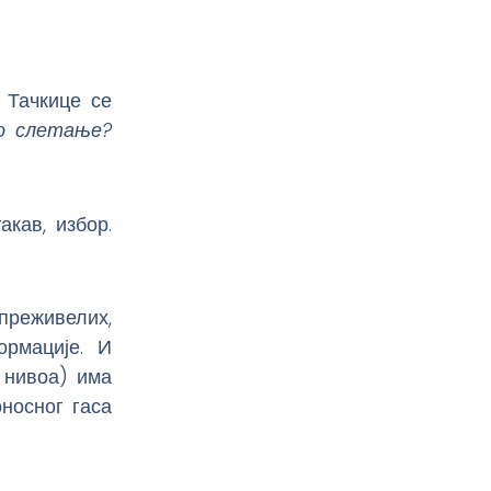
. Тачкице се
о слетање?
кав, избор.
 преживелих,
ормације. И
г нивоа) има
носног гаса