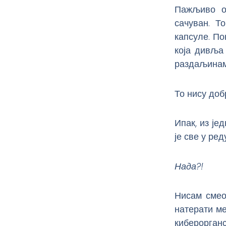
Пажљиво ок
сачуван. Т
капсуле. По
која дивља
раздаљинам
То нису доб
Ипак, из је
је све у ред
Нада?!
Нисам смео
натерати ме
киберорга