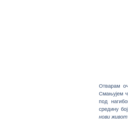
Отварам оч
Смањујем ч
под нагибо
средину бој
нови живот