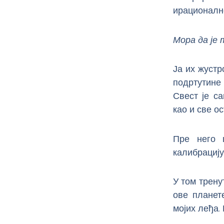
ирационалн
Мора да је 
Ја их жустр
подртутине
Свест је са
као и све ос
Пре него 
калибрацију
У том трену
ове планет
мојих леђа.