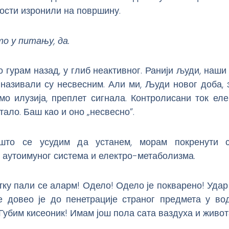
ости изронили на површину.
то у питању, да.
о гурам назад, у глиб неактивног. Ранији људи, наши
 називали су несвесним. Али ми, Људи новог доба, 
мо илузија, преплет сигнала. Контролисани ток ел
тало. Баш као и оно „несвесно”.
што се усудим да устанем, морам покренути с
 аутоимуног система и електро-метаболизма.
тку пали се аларм! Одело! Одело је покварено! Уда
е довео је до пенетрације страног предмета у во
 Губим кисеоник! Имам још пола сата ваздуха и живот