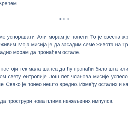
 Крећем.
* * *
е успоравати. Али морам је понети. То је свесна жр
живим. Моја мисија је да засадим семе живота на Т
урадио морам да пронађем остале.
постоји тек мала шанса да ћу пронаћи било шта или
м свету ентропије. Још пет чланова мисије успело
ле. Свако је понео нешто вредно. Између осталих и ка
ада прострури нова плима нежељених импулса.