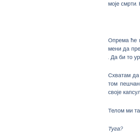
моје смрти.
Опрема ће м
мени да пре
. Да би то 
Схватам да 
том пешчано
своје капсу
Телом ми т
Туга?