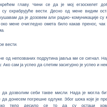
рећем главу. Чини се да је мој егзоскелет д
о су охрабрујуће вести. Десно од мене видим ост
кушавам да је дозовем али радио-комуникације су 
 око мене очигледно омета било какав пренос, чак
а.
ре вести.
дне од непозваних подрутина јавља ми се сигнал. Н
у. Ако сам ја успео да слетим засигурно је успео и не
 да дозволим себи такве мисли. Нада је могла би
 да донесем погрешне одлуке. Због шока које је пр
нско тело десило се то да су остаци хомо