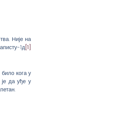
тва. Није на
раписту-1д
[1]
 било кога у
 је да уђе у
петан.