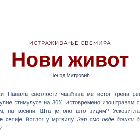
ИСТРАЖИВАЊЕ СВЕМИРА
Нови живот
Ненад Митровић
и. Навала светлости чашћава ме истог трена ре
улне стимулусе на 30%. Истовремено изоштравам с
м, на косини. Шта је оно што видим? Усковитл
е сепије. Вртлог у мртвилу.
Зар смо овде дошли 
?