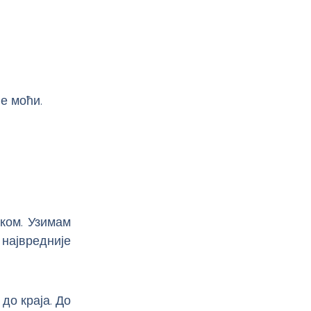
е моћи.
иком. Узимам
највредније
до краја. До