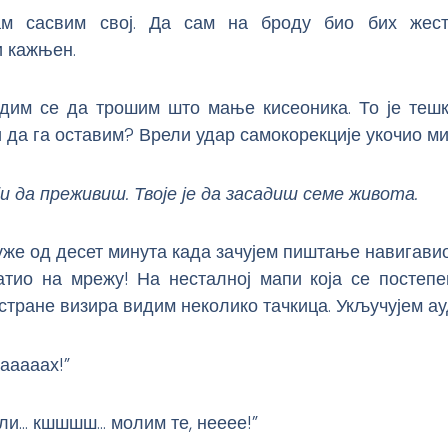
м сасвим свој. Да сам на броду био бих жест
и кажњен.
удим се да трошим што мање кисеоника. То је тешк
и да га оставим? Врели удар самокорекције укочио ми
и да преживиш. Твоје је да засадиш семе живота.
же од десет минута када зачујем пиштање навигавио
атио на мрежу! На несталној мапи која се постепе
тране визира видим неколико тачкица. Укључујем ау
ааааах!”
 ли… кшшшш… молим те, нееее!”