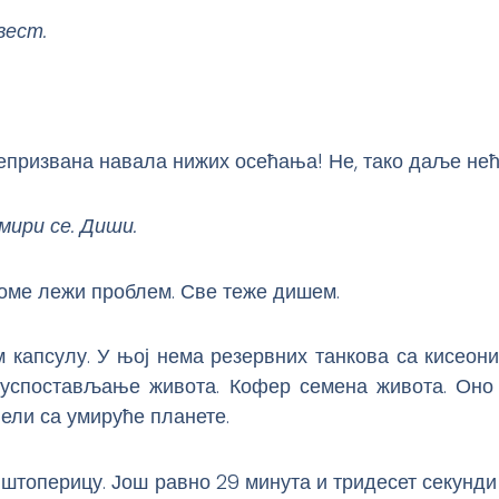
вест.
епризвана навала нижих осећања! Не, тако даље нећ
мири се. Диши.
оме лежи проблем. Све теже дишем.
 капсулу. У њој нема резервних танкова са кисеон
 успостављање живота. Кофер семена живота. Оно 
ели са умируће планете.
топерицу. Још равно 29 минута и тридесет секунди 