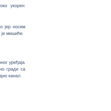
око укорен.
о јер носим
 је мишиће.
ног уређаја.
но гради са
дио канал.