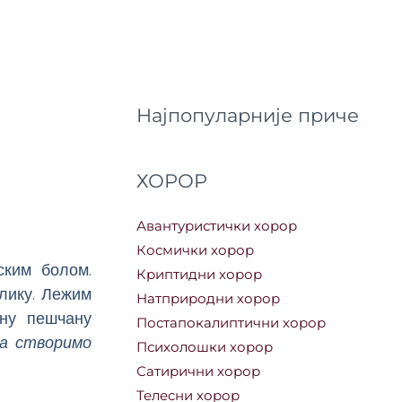
Најпопуларније приче
ХОРОР
Авантуристички хорор
Космички хорор
ским болом.
Криптидни хорор
лику. Лежим
Натприродни хорор
ану пешчану
Постапокалиптични хорор
да створимо
Психолошки хорор
Сатирични хорор
Телесни хорор