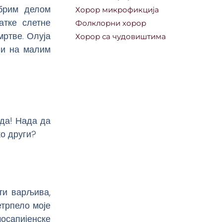
обрим делом
Хорор микрофикција
атке слетне
Фолклорни хорор
мртве. Олуја
Хорор са чудовиштима
 и на малим
ада! Нада да
ко други?
ти варљива,
етрпело моје
сапијенске