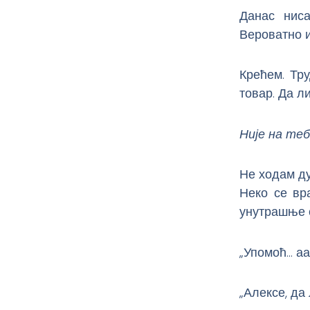
Данас ниса
Вероватно 
Крећем. Тр
товар. Да л
Није на теб
Не ходам ду
Неко се вр
унутрашње с
„Упомоћ… аа
„Алексе, да