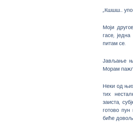
„Кшшш… упо
Моји другов
гасе, једна
питам се.
Јављање њи
Морам пажљ
Неки од њих
тих нестал
заиста, суб
готово пун
биће довољн