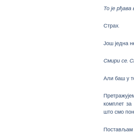
То је рђава 
Страх.
Још једна н
Сми
ри
се. С
Али баш у т
Претражујем
комплет за
што смо пон
Постављам ш