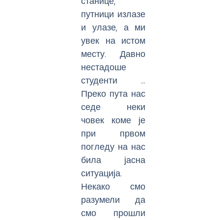
станице,
путници излазе
и улазе, а ми
увек на истом
месту. Давно
нестадоше
студенти …
Преко пута нас
седе неки
човек коме је
при првом
погледу на нас
била јасна
ситуација.
Некако смо
разумели да
смо прошли