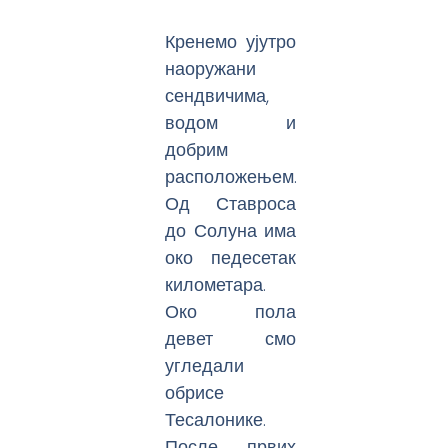
Кренемо ујутро
наоружани
сендвичима,
водом и
добрим
расположењем.
Од Ставроса
до Солуна има
око педесетак
километара.
Око пола
девет смо
угледали
обрисе
Тесалонике.
После првих