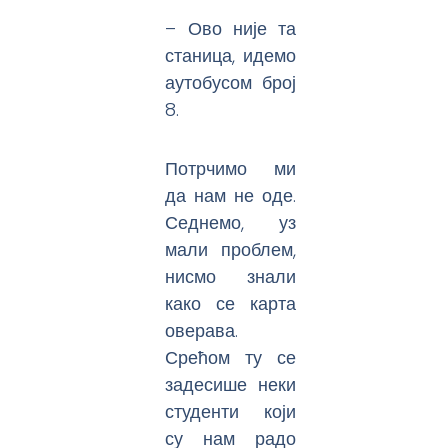
– Ово није та
станица, идемо
аутобусом број
8.
Потрчимо ми
да нам не оде.
Седнемо, уз
мали проблем,
нисмо знали
како се карта
оверава.
Срећом ту се
задесише неки
студенти који
су нам радо