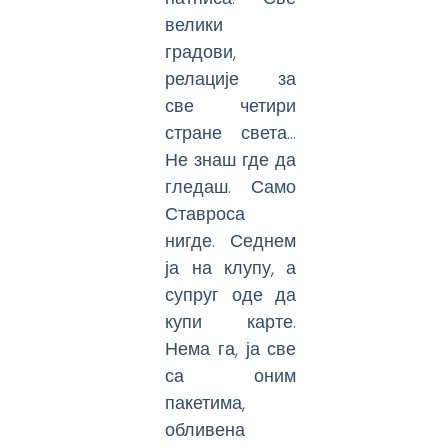
велики
градови,
релације за
све четири
стране света…
Не знаш где да
гледаш. Само
Ставроса
нигде. Седнем
ја на клупу, а
супруг оде да
купи карте.
Нема га, ја све
са оним
пакетима,
обливена