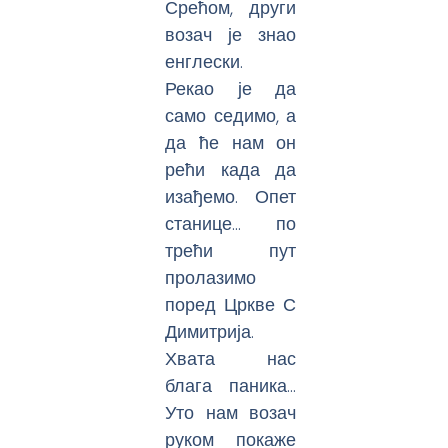
Срећом, други
возач је знао
енглески.
Рекао је да
само седимо, а
да ће нам он
рећи када да
изађемо. Опет
станице… по
трећи пут
пролазимо
поред Цркве С
Димитрија.
Хвата нас
блага паника…
Уто нам возач
руком покаже