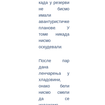
када у резерви
не бисмо
имали
авантуристичке
планове. У
томе никада
нисмо
оскудевали.
После пар
дана
ленчарења у
хладовини,
онако бели
нисмо смели
да се
излажемо