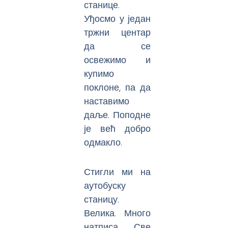
станице.
Уђосмо у један
тржни центар
да се
освежимо и
купимо
поклоне, па да
наставимо
даље. Поподне
је већ добро
одмакло.
Стигли ми на
аутобуску
станицу.
Велика. Много
натписа. Све