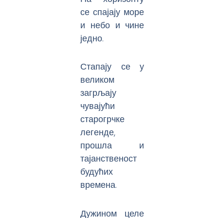
се спајају море
и небо и чине
једно.
Стапају се у
великом
загрљају
чувајући
старогрчке
легенде,
прошла и
тајанственост
будућих
времена.
Дужином целе