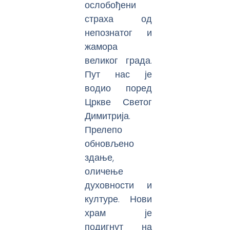
ослобођени
страха од
непознатог и
жамора
великог града.
Пут нас је
водио поред
Цркве Светог
Димитрија.
Прелепо
обновљено
здање,
оличење
духовности и
културе. Нови
храм је
подигнут на