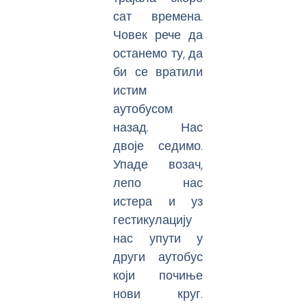
сат времена.
Човек рече да
останемо ту, да
би се вратили
истим
аутобусом
назад. Нас
двоје седимо.
Упаде возач,
лепо нас
истера и уз
гестикулацију
нас упути у
други аутобус
који почиње
нови круг.