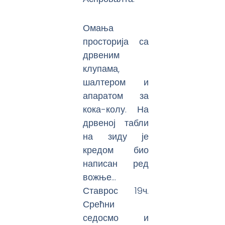
Омања
просторија са
дрвеним
клупама,
шалтером и
апаратом за
кока-колу. На
дрвеној табли
на зиду је
кредом био
написан ред
вожње…
Ставрос 19ч.
Срећни
седосмо и