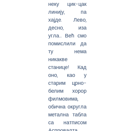
неку цик-цак
линију, па
хајде. Лево,
десно, иза
угла… Већ смо
помислили да
ту нема
никакве
станице! Кад
оно, као у
старим црно-
белим хорор
филмовима,
обична округла
метална табла
са натписом
Аспровалта.