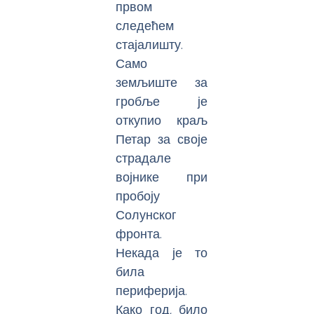
првом
следећем
стајалишту.
Само
земљиште за
гробље је
откупио краљ
Петар за своје
страдале
војнике при
пробоју
Солунског
фронта.
Некада је то
била
периферија.
Како год, било