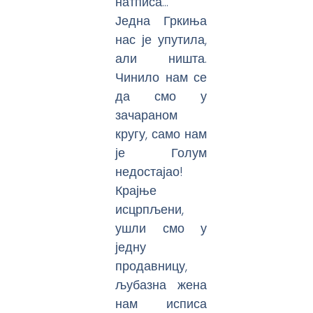
натписа…
Једна Гркиња
нас је упутила,
али ништа.
Чинило нам се
да смо у
зачараном
кругу, само нам
је Голум
недостајао!
Крајње
исцрпљени,
ушли смо у
једну
продавницу,
љубазна жена
нам исписа