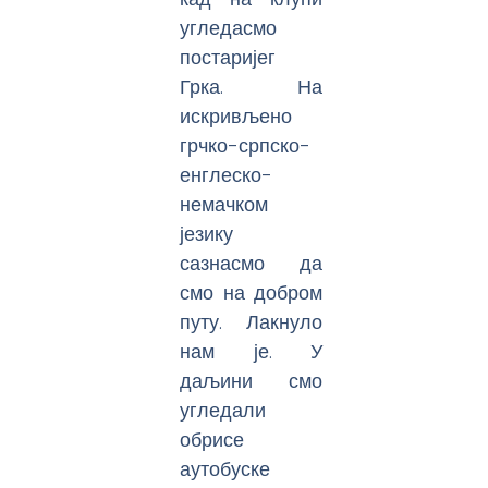
угледасмо
постаријег
Грка. На
искривљено
грчко-српско-
енглеско-
немачком
језику
сазнасмо да
смо на добром
путу. Лакнуло
нам је. У
даљини смо
угледали
обрисе
аутобуске