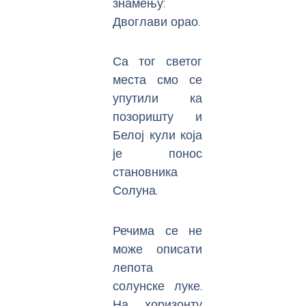
знамењу:
Двоглави орао.
Са тог светог
места смо се
упутили ка
позоришту и
Белој кули која
је понос
становника
Солуна.
Речима се не
може описати
лепота
солунске луке.
На хоризонту