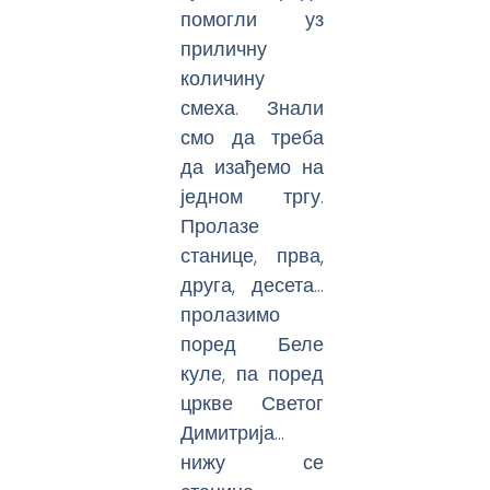
помогли уз
приличну
количину
смеха. Знали
смо да треба
да изађемо на
једном тргу.
Пролазе
станице, прва,
друга, десета…
пролазимо
поред Беле
куле, па поред
цркве Светог
Димитрија…
нижу се