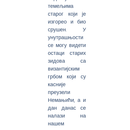
темељима
старог који је
изгорео и био
срушен. У
унутрашњости
се могу видети
остаци старих
зидова са
византијским
грбом који су
касније
преузели
Немањићи, а и
дан данас се
налази на
нашем