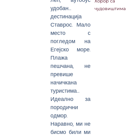
Хорор са
удобан…
чудовиштима
дестинација
Ставрос. Мало
место с
погледом на
Егејско море.
Плажа
пешчана, не
превише
начичкана
туристима…
Идеално за
породични
одмор.
Наравно, ми не
бисмо били ми