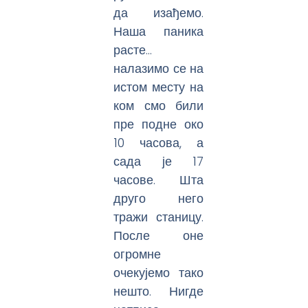
да изађемо.
Наша паника
расте…
налазимо се на
истом месту на
ком смо били
пре подне око
10 часова, а
сада је 17
часове. Шта
друго него
тражи станицу.
После оне
огромне
очекујемо тако
нешто. Нигде