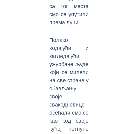
са тог места
смо се упутили
према луци.
Полако
ходајући и
загледајући
ужурбане људе
који се милели
на све стране у
обављању
своје
свакодневице
осећали смо се
као код своје
куће, потпуно