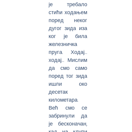
је требало
стићи ходањем
поред неког
дугог зида иза
ког је била
железничка
пруга. Ходај…
ходај… Мислим
да смо само
поред тог зида
ишли око
десетак
километара.
Већ смо се
забринули да
је бесконачан,
кад на клупи