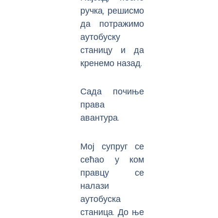
ручка, решисмо
да потражимо
аутобуску
станицу и да
кренемо назад.
Сада почиње
права
авантура.
Мој супруг се
сећао у ком
правцу се
налази
аутобуска
станица. До ње