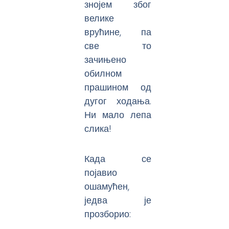
знојем због
велике
врућине, па
све то
зачињено
обилном
прашином од
дугог ходања.
Ни мало лепа
слика!
Када се
појавио
ошамућен,
једва је
прозборио: