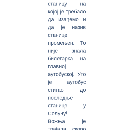
станицу на
којој је требало
да изађемо и
да је назив
станице
промењен. То
није знала
билетарка на
главној
аутобуској. Уто
је аутобус
стигао до
последње
станице у
Солуну!
Вожња је
трајала скоро