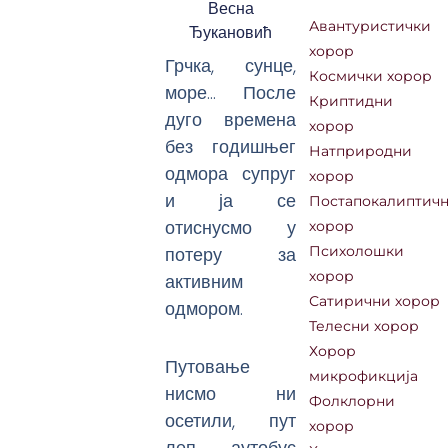
Весна
Авантуристички
Ђукановић
хорор
Грчка, сунце,
Космички хорор
море… После
Криптидни
дуго времена
хорор
без годишњег
Натприродни
одмора супруг
хорор
и ја се
Постапокалиптич
отиснусмо у
хорор
потеру за
Психолошки
хорор
активним
Сатирични хорор
одмором.
Телесни хорор
Хорор
Путовање
микрофикција
нисмо ни
Фолклорни
осетили, пут
хорор
леп, аутобус