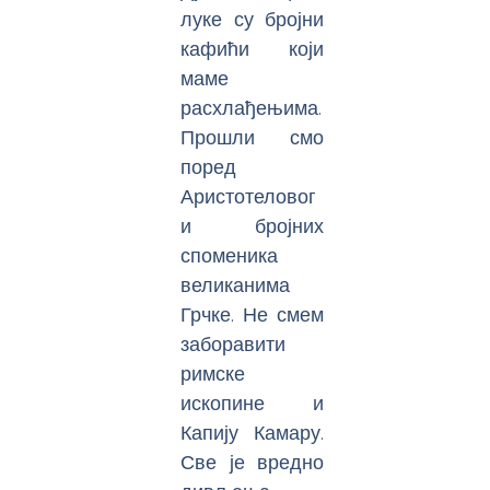
луке су бројни
кафићи који
маме
расхлађењима.
Прошли смо
поред
Аристотеловог
и бројних
споменика
великанима
Грчке. Не смем
заборавити
римске
ископине и
Капију Камару.
Све је вредно