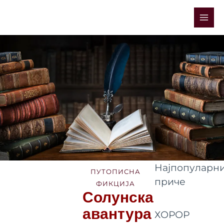
Skip
Mai
to
Men
content
Најпопуларни
ПУТОПИСНА
приче
ФИКЦИЈА
Солунска
авантура
ХОРОР