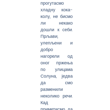
прогутасмо
хладну кока-
колу, не бисмо
ли некако
дошли к себи.
Прљави,
улепљени и
добро
нагорели од
оног пржења
по улицама
Солуна, једва
да смо
разменили
неколико речи.
Кад
приметисмо да