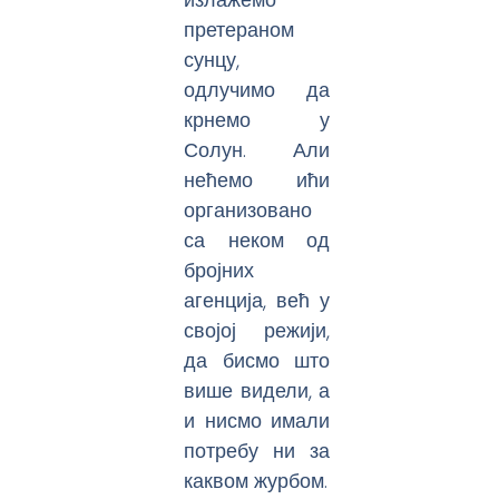
претераном
сунцу,
одлучимо да
крнемо у
Солун. Али
нећемо ићи
организовано
са неком од
бројних
агенција, већ у
својој режији,
да бисмо што
више видели, а
и нисмо имали
потребу ни за
каквом журбом.