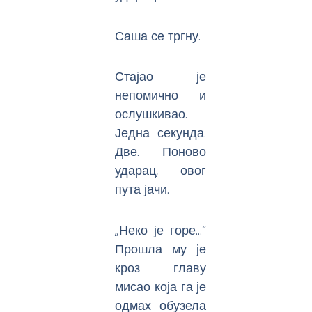
Саша се тргну.
Стајао је
непомично и
ослушкивао.
Једна секунда.
Две. Поново
ударац, овог
пута јачи.
„Неко је горе…“
Прошла му је
кроз главу
мисао која га је
одмах обузела