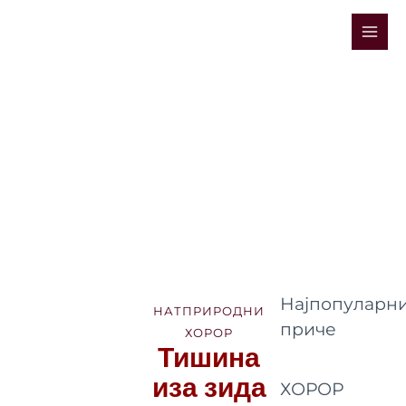
Skip
Mai
to
Men
content
Најпопуларни
НАТПРИРОДНИ
приче
ХОРОР
Тишина
иза зида
ХОРОР