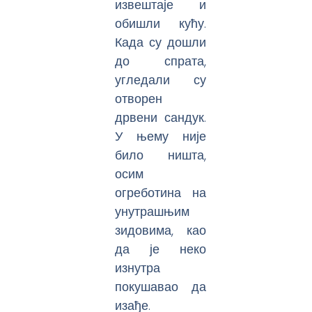
извештаје и
обишли кућу.
Када су дошли
до спрата,
угледали су
отворен
дрвени сандук.
У њему није
било ништа,
осим
огреботина на
унутрашњим
зидовима, као
да је неко
изнутра
покушавао да
изађе.