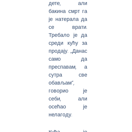
дете, али
бакина смрт га
је натерала да
се врати.
Требало је да
среди кућу за
продају. „Данас
само да
преспавам, а
сутра све
обављам“,
говорио је
себи, али
осећао је
нелагоду.
Кућа је