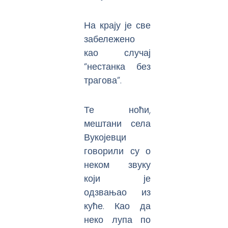
На крају је све
забележено
као случај
“нестанка без
трагова”.
Те ноћи,
мештани села
Вукојевци
говорили су о
неком звуку
који је
одзвањао из
куће. Као да
неко лупа по