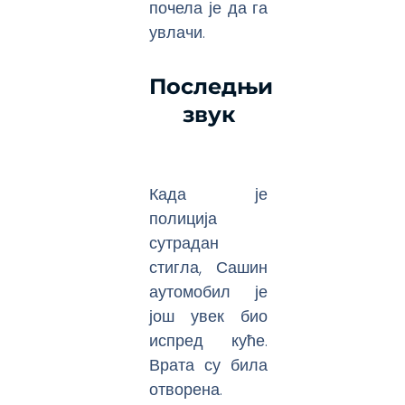
почела је да га
увлачи.
Последњи
звук
Када је
полиција
сутрадан
стигла, Сашин
аутомобил је
још увек био
испред куће.
Врата су била
отворена.