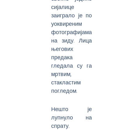
сијалице
заиграло је по
уоквиреним
фотографијама
на зиду. Лица
његових
предака
гледала су га
мртвим,
стакластим
погледом.
Нешто је
лупнуло на
спрату.