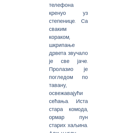
телефона
кренуо уз
степенице. Са
сваким
кораком,
шкрипање
дрвета звучало
је све јаче.
Пролазио је
погледом по
тавану,
освежавајући
сећања. Иста
стара комода,
ормар пун
старих хаљина.