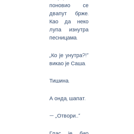
поновио се
двапут брже.
Као да неко
лупа изнутра
песницама.
„Ко је унутра?!“
викао је Саша.
Тишина.
А онда, шапат.
— „Отвори…“
Глас је био