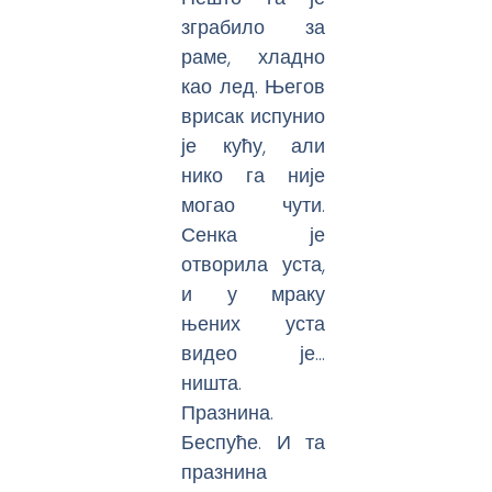
зграбило за
раме, хладно
као лед. Његов
врисак испунио
је кућу, али
нико га није
могао чути.
Сенка је
отворила уста,
и у мраку
њених уста
видео је…
ништа.
Празнина.
Беспуће. И та
празнина