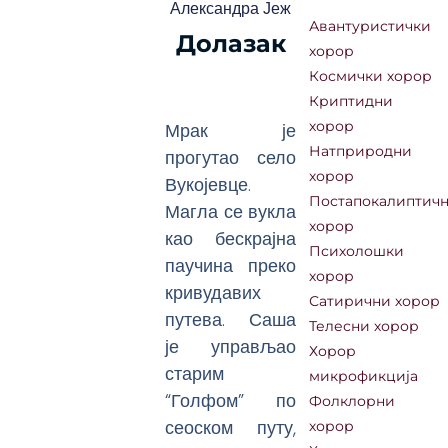
Александра Јеж
Авантуристички
Долазак
хорор
Космички хорор
Криптидни
Мрак је
хорор
Натприродни
прогутао село
хорор
Вукојевце.
Постапокалиптич
Магла се вукла
хорор
као бескрајна
Психолошки
паучина преко
хорор
кривудавих
Сатирични хорор
путева. Саша
Телесни хорор
је управљао
Хорор
старим
микрофикција
“Голфом” по
Фолклорни
сеоском путу,
хорор