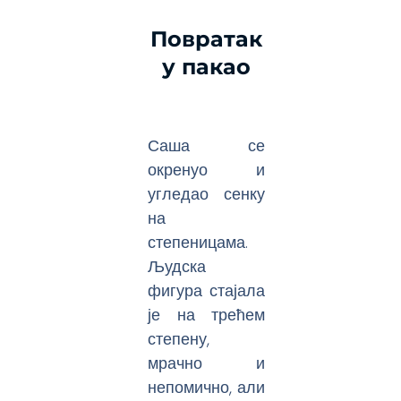
Повратак
у пакао
Саша се
окренуо и
угледао сенку
на
степеницама.
Људска
фигура стајала
је на трећем
степену,
мрачно и
непомично, али