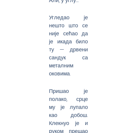
Али, у углу…
Угледао је
нешто што се
није сећао да
је икада било
ту — дрвени
сандук са
металним
оковима.
Пришао је
полако, срце
му је лупало
као добош.
Клекнуо је и
руком прешао