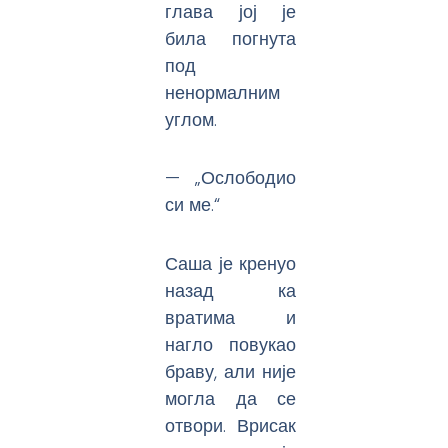
глава јој је
била погнута
под
ненормалним
углом.
— „Ослободио
си ме.“
Саша је кренуо
назад ка
вратима и
нагло повукао
браву, али није
могла да се
отвори. Врисак