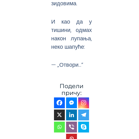
зидовима.
И као да у
тишини, одмах
након лупања,
неко шапуће:
— „Отвори…“
Подели
причу: