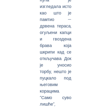
изгледала исто
као што је
памтио —
дрвена тераса,
огуљени капци
и гвоздена
брава која
шкрипи кад се
откључава. Док
је уносио
торбу, нешто је
пуцкало под
његовим
корацима.
“Само суво
лишће”,