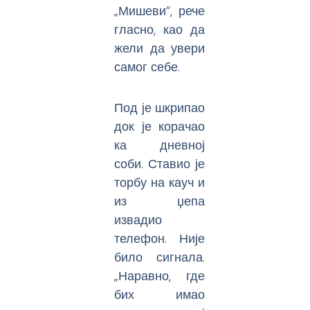
„Мишеви“, рече
гласно, као да
жели да увери
самог себе.
Под је шкрипао
док је корачао
ка дневној
соби. Ставио је
торбу на кауч и
из џепа
извадио
телефон. Није
било сигнала.
„Наравно, где
бих имао