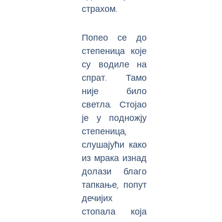
страхом.
Попео се до
степеница које
су водиле на
спрат. Тамо
није било
светла. Стојао
је у подножју
степеница,
слушајући како
из мрака изнад
долази благо
тапкање, попут
дечијих
стопала која