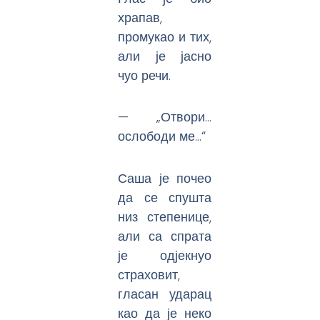
храпав,
промукао и тих,
али је јасно
чуо речи.
— „Отвори…
ослободи ме…“
Саша је почео
да се спушта
низ степенице,
али са спрата
је одјекнуо
страховит,
гласан ударац
као да је неко