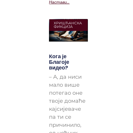
Настави...
ХРИШЋАНСКА
ФИКЦИЈА
Кога је
Благоје
видео?
– А, да ниси
мало више
потегао оне
твоје домаће
кајсијеваче
па ти се
причинило,
од ноћних