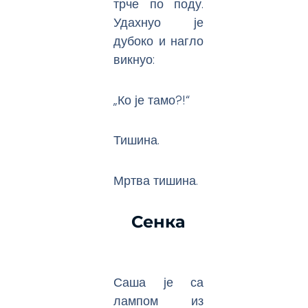
трче по поду.
Удахнуо је
дубоко и нагло
викнуо:
„Ко је тамо?!“
Тишина.
Мртва тишина.
Сенка
Саша је са
лампом из