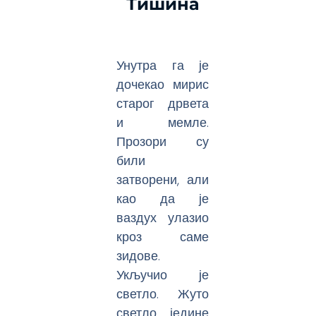
Тишина
Унутра га је
дочекао мирис
старог дрвета
и мемле.
Прозори су
били
затворени, али
као да је
ваздух улазио
кроз саме
зидове.
Укључио је
светло. Жуто
светло једине