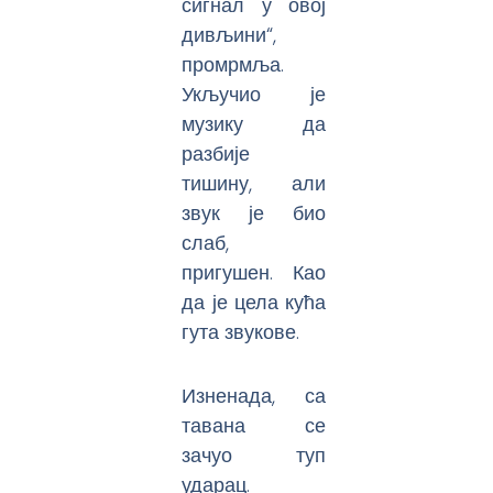
сигнал у овој
дивљини“,
промрмља.
Укључио је
музику да
разбије
тишину, али
звук је био
слаб,
пригушен. Као
да је цела кућа
гута звукове.
Изненада, са
тавана се
зачуо туп
ударац.