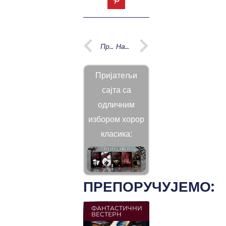
Prev
Next
Претходна
Наредна
Пријатељи
сајта са
одличним
избором хорор
класика:
ПРЕПОРУЧУЈЕМО:
ФАНТАСТИЧНИ
ВЕСТЕРН