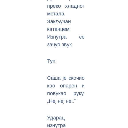
преко хладног
метала.
Закључан
катанцем.
Изнутра се
зачуо звук.
Туп.
Саша је скочио
као опарен и
повукао руку.
„Не, не, не…“
Ударац
изнутра