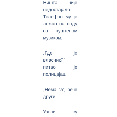
Ништа није
недостајало.
Телефон му је
лежао на поду
са пуштеном
музиком.
„Где је
власник?“
питао је
полицајац.
„Нема га“, рече
други.
Узели су