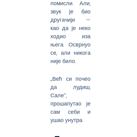
помисли. Али,
звук је био
другачији —
као да је неко
ходио иза
њега. Осврнуо
се, али никога
није било.
„Већ си почео
да лудиш,
Сале“,
прошапутао је
сам себи и
ушао унутра.