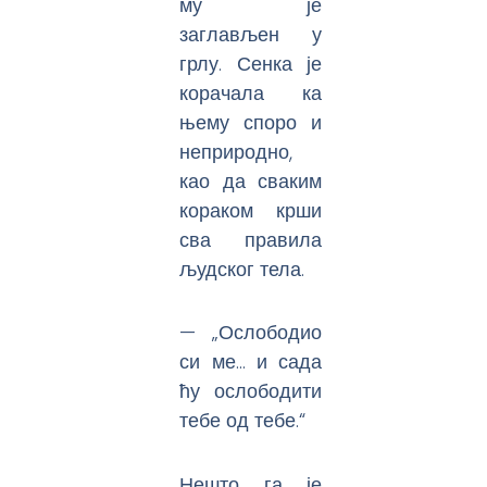
му је
заглављен у
грлу. Сенка је
корачала ка
њему споро и
неприродно,
као да сваким
кораком крши
сва правила
људског тела.
— „Ослободио
си ме… и сада
ћу ослободити
тебе од тебе.“
Нешто га је