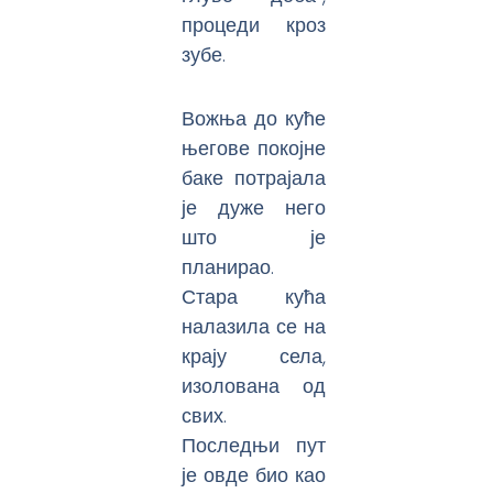
процеди кроз
зубе.
Вожња до куће
његове покојне
баке потрајала
је дуже него
што је
планирао.
Стара кућа
налазила се на
крају села,
изолована од
свих.
Последњи пут
је овде био као