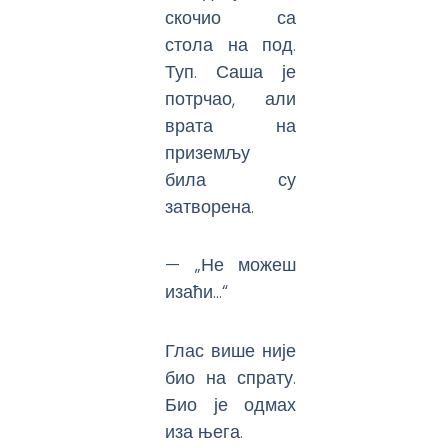
скочио са
стола на под.
Туп. Саша је
потрчао, али
врата на
приземљу
била су
затворена.
— „Не можеш
изаћи…“
Глас више није
био на спрату.
Био је одмах
иза њега.