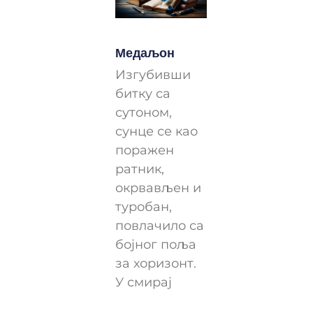
Медаљон
Изгубивши
битку са
сутоном,
сунце се као
поражен
ратник,
окрвављен и
туробан,
повлачило са
бојног поља
за хоризонт.
У смирај