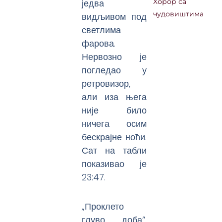
једва
Хорор са
чудовиштима
видљивом под
светлима
фарова.
Нервозно је
погледао у
ретровизор,
али иза њега
није било
ничега осим
бескрајне ноћи.
Сат на табли
показивао је
23:47.
„Проклето
глуво доба“,