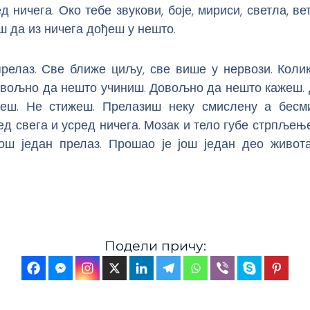
ед ничега. Око тебе звукови, боје, мириси, светла, ве
ш да из ничега дођеш у нешто.
прелаз. Све ближе циљу, све више у нервози. Колик
вољно да нешто учиниш. Довољно да нешто кажеш.
неш. Не стижеш. Прелазиш неку смислену а бесм
ед свега и усред ничега. Мозак и тело губе стрпљењ
ош један прелаз. Прошао је још један део живота
Подели причу: