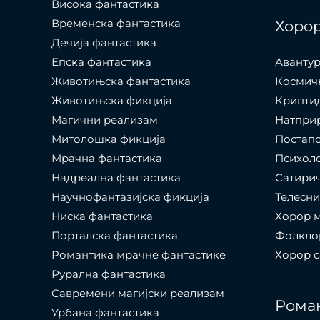
Висока фантастика
Временска фантастика
Хоро
Дечија фантастика
Епска фантастика
Авантур
Животињска фантастика
Космич
Животињска фикција
Крипти
Магични реализам
Натпри
Митолошка фикција
Постап
Мрачна фантастика
Психол
Надреална фантастика
Сатири
Научнофантазијска фикција
Телесни
Ниска фантастика
Хорор 
Порталска фантастика​
Фолкло
Романтика мрачне фантастике
Хорор 
Рурална фантастика
Савремени магијски реализам
Рома
Урбана фантастика