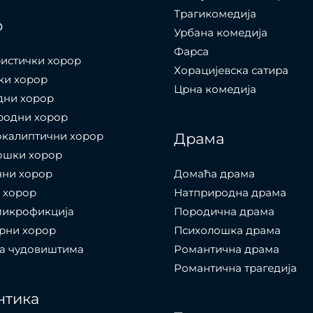
Трагикомедија
р
Урбана комедија
Фарса
истички хорор
Хорацијевска сатира
ки хорор
Црна комедија
дни хорор
родни хорор
окалиптични хорор
Драма
ошки хорор
чни хорор
Домаћа драма
 хорор
Натприродна драма
микрофикција
Породична драма
рни хорор
Психолошка драма
са чудовиштима
Романтична драма
Романтична трагедија
нтика