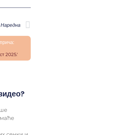
Наредна
прича:
 видео?
ише
омаће
их сенки и