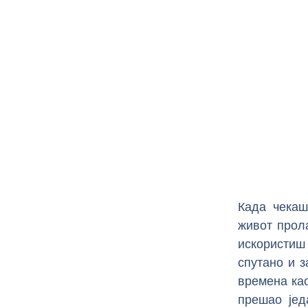
Када чекаш
живот прола
искористиш
спутано и з
времена као
прешао јед