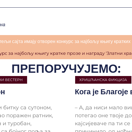
на
тељи сајта имају отворен конкурс за најбољу књигу кратких 
ПРЕПОРУЧУЈЕМО:
И ВЕСТЕРН
ХРИШЋАНСКА ФИКЦИЈА
н
Кога је Благоје
 битку са сутоном,
– А, да ниси мало в
ао поражен ратник,
потегао оне твоје д
 и туробан,
кајсијеваче па ти се
са бојног поља за
причинило, од ноћн