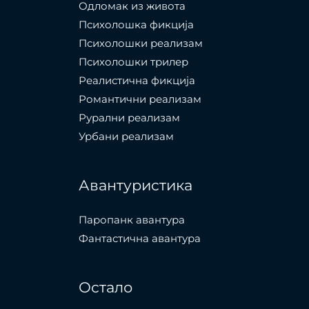
Одломак из живота
Психолошкa фикција
Психолошки реализам
Психолошки трилер
Реалистична фикција
Романтични реализам
Рурални реализам
Урбани реализам
Авантуристика
Паропанк авантура
Фантастична авантура
Остало