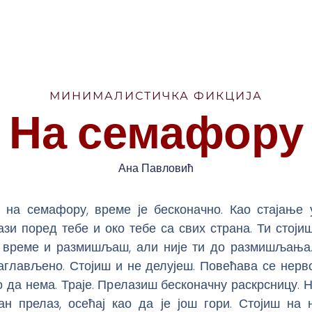
МИНИМАЛИСТИЧКА ФИКЦИЈА
На семафору
Ана Павловић
 на семафору, време је бесконачно. Као стајање 
зи поред тебе и око тебе са свих страна. Ти стој
 време и размишљаш, али није ти до размишљања
аглављено. Стојиш и не делујеш. Повећава се нерв
 да нема. Траје. Прелазиш бесконачну раскрсницу. 
ан прелаз, осећај као да је још гори. Стојиш на 