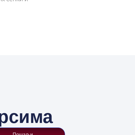
урсима
Пошаљи