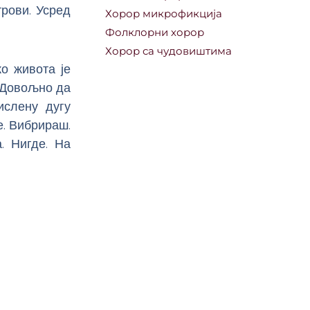
трови. Усред
Хорор микрофикција
Фолклорни хорор
Хорор са чудовиштима
о живота је
 Довољно да
ислену дугу
е. Вибрираш.
. Нигде. На
Next