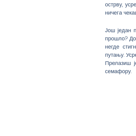
острву, уср
ничега чека
Још један 
прошло? До
негде стиг
путању. Уср
Прелазиш ј
семафору.
Prev