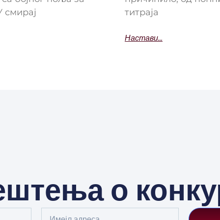
У смирај
титраја
Настави...
штења о конк
Email