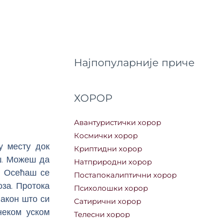
Најпопуларније приче
ХОРОР
Авантуристички хорор
Космички хорор
у месту док
Криптидни хорор
иш. Можеш да
Натприродни хорор
. Осећаш се
Постапокалиптични хорор
оза. Протока
Психолошки хорор
Након што си
Сатирични хорор
неком уском
Телесни хорор