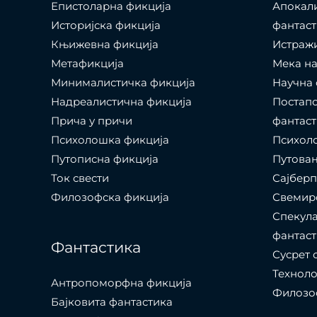
Епистоларна фикција
Апокал
Историјска фикција
фантаст
Књижевна фикција
Истраж
Метафикција
Мека на
Минималистичка фикција
Научна 
Надреалистична фикција
Постапо
Прича у причи
фантаст
Психолошкa фикција
Психоло
Путописна фикција
Путовањ
Ток свести
Сајбер
Филозофска фикција
Свемир
Спекула
фантаст
Фантастика
Сусрет 
Технол
Антропоморфна фикција
Филозоф
Бајковита фантастика