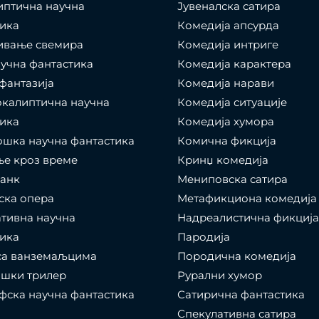
иптична научна
Јувеналска сатира
ика
Комедија апсурда
ивање свемира
Комедија интриге
учна фантастика
Комедија карактера
фантазија
Комедија нарави
калиптична научна
Комедија ситуације
ика
Комедија хумора
шка научна фантастика
Комична фикција
е кроз време
Кринџ комедија
панк
Мениповска сатира
ска опера
Метафикциона комедија
тивна научна
Надреалистична фикција
ика
Пародија
са ванземаљцима
Породична комедија
ошки трилер
Рурални хумор
ска научна фантастика
Сатирична фантастика
Спекулативна сатира