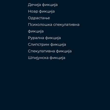
Дечија фикција
Ноар фикција
Одрастање
Психолошка спекулативна
фикција
Рурална фикција
Слипстрим фикција
Спекулативна фикција
Шпијунска фикција