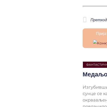
Претход
Прија
ФАНТАСТИЧН
Медаљо
Изгубивши
сунце се к
окрвављен
повлачило 