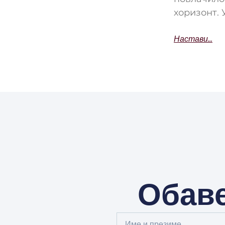
хоризонт. 
Настави...
Обаве
Full