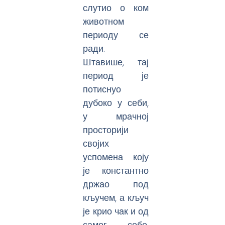
слутио о ком
животном
периоду се
ради.
Штавише, тај
период је
потиснуо
дубоко у себи,
у мрачној
просторији
својих
успомена коју
је константно
држао под
кључем, а кључ
је крио чак и од
самог себе.