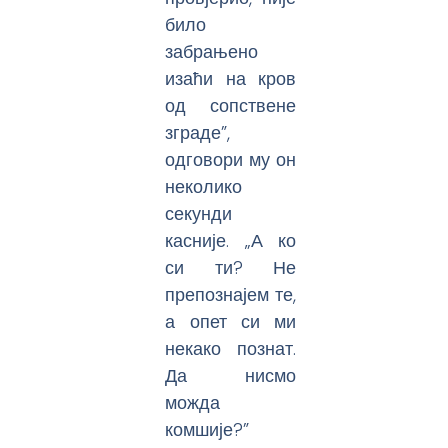
било
забрањено
изаћи на кров
од сопствене
зграде”,
одговори му он
неколико
секунди
касније. „А ко
си ти? Не
препознајем те,
а опет си ми
некако познат.
Да нисмо
можда
комшије?”