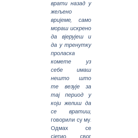
врати назад у
жељено
вријеме, само
мораш искрено
да вјерујеш и
да у тренутку
проласка
комете уз
себе имаш
нешто што
те везује за
тај период у
који желиш да
се вратиш,
говорили су му.
Одмах се
сјетио свог