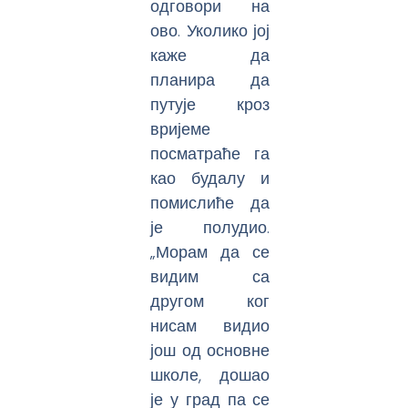
одговори на
ово. Уколико јој
каже да
планира да
путује кроз
вријеме
посматраће га
као будалу и
помислиће да
је полудио.
„Морам да се
видим са
другом ког
нисам видио
још од основне
школе, дошао
је у град па се