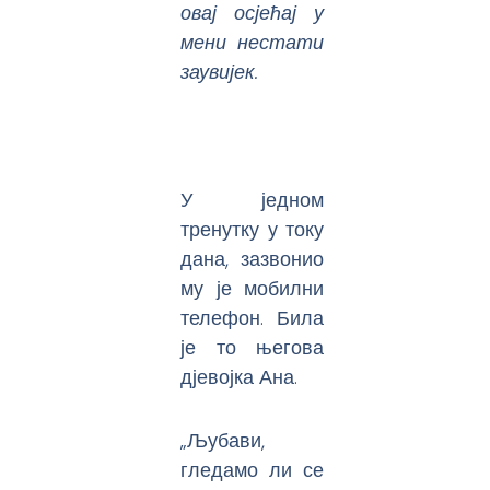
овај осјећај у
мени нестати
заувијек.
У једном
тренутку у току
дана, зазвонио
му је мобилни
телефон. Била
је то његова
дјевојка Ана.
„Љубави,
гледамо ли се