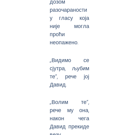
дозом
разочараности
у гласу која
није могла
проћи
неопажено.
„Видимо се
сјутра, љубим
те”, рече јој
Давид.
„Волим те”,
рече му она,
након чега
Давид прекиде
везу.