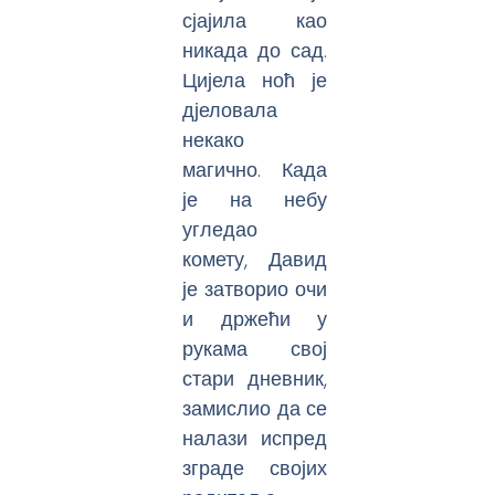
сјајила као
никада до сад.
Цијела ноћ је
дјеловала
некако
магично. Када
је на небу
угледао
комету, Давид
је затворио очи
и држећи у
рукама свој
стари дневник,
замислио да се
налази испред
зграде својих