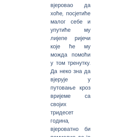
вјеровао да
хоће, посјетиће
малог себе и
упутиће му
лијепе ријечи
које ће му
можда помоћи
у том тренутку.
Да неко зна да
вјерује у
путовање кроз
вријеме са
својих
тридесет
година,
вјероватно би