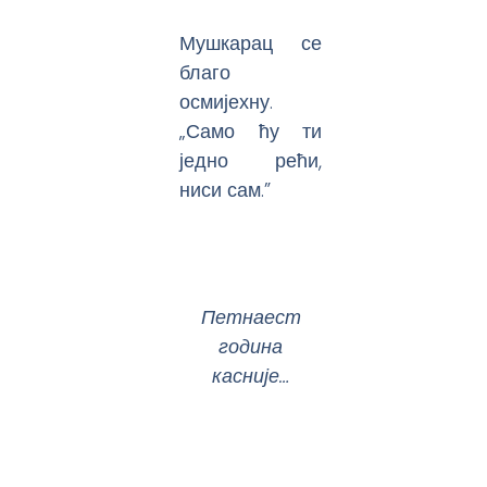
Мушкарац се
благо
осмијехну.
„Само ћу ти
једно рећи,
ниси сам.”
Петнаест
година
касније…