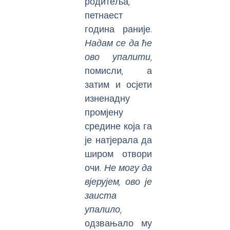
родитеља,
петнаест
година раније.
Надам се да ће
ово упалити
,
помисли, а
затим и осјети
изненадну
промјену
средине која га
је натјерала да
широм отвори
очи.
Не могу да
вјерујем, ово је
заиста
упалило
,
одзвањало му