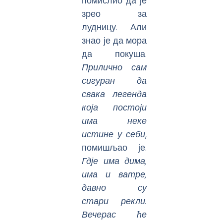
помислио да је
зрео за
лудницу. Али
знао је да мора
да покуша.
Прилично сам
сигуран да
свака легенда
која постоји
има неке
истине у себи
,
помишљао је.
Гдје има дима,
има и ватре,
давно су
стари рекли.
Вечерас ће