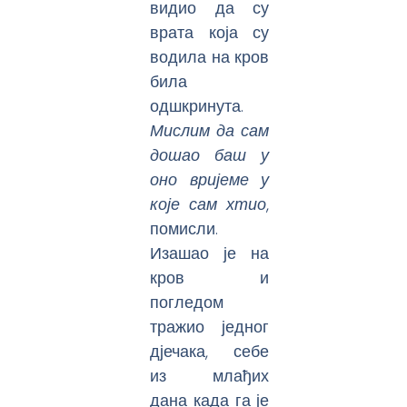
видио да су
врата која су
водила на кров
била
одшкринута.
Мислим да сам
дошао баш у
оно вријеме у
које сам хтио
,
помисли.
Изашао је на
кров и
погледом
тражио једног
дјечака, себе
из млађих
дана када га је