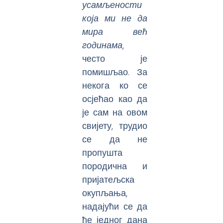
усамљености
која ми не да
мира већ
годинама
,
често је
помишљао. За
некога ко се
осјећао као да
је сам на овом
свијету, трудио
се да не
пропушта
породична и
пријатељска
окупљања,
надајући се да
ће једног дана