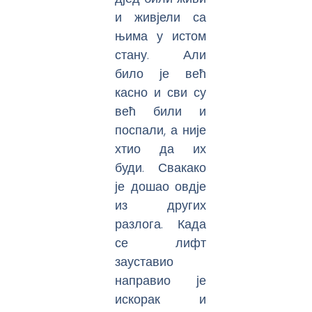
и живјели са
њима у истом
стану. Али
било је већ
касно и сви су
већ били и
поспали, а није
хтио да их
буди. Свакако
је дошао овдје
из других
разлога. Када
се лифт
зауставио
направио је
искорак и