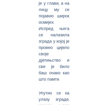
је у глави, а на
лицу му се
појавио широк
осмијех.
Испред њега
се налазила
зграда у којој је
провео цијело
своје
дјетињство и
све је било
баш онако као
што памти.
Упутио се ка
улазу зграде,