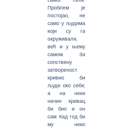
Проблем је
постојао, не
само у људима
који су га
окруживали,
већ и у њему
самом. За
сопствену
затвореност
кривио би
људе око себе,
а на неки
начин кривац
би био и он
сам. Кад год би
му неко