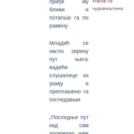
приђе му
Хорор са
ближе и
чудовиштима
потапша га по
рамену.
Младић се
нагло окрену
пут њега,
вадећи
слушалице из
ушију и
преплашено га
погледавши.
„Последњи пут
кад сам
провјерио, није