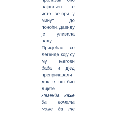
најављен те
исте вечери у
минут до
поноћи, Давиду
је уливала
наду.
Присјећао се
легенде коју су
му његови
баба и дјед
препричавали
док је још био
дијете.
Легенда каже
да комета
може да те