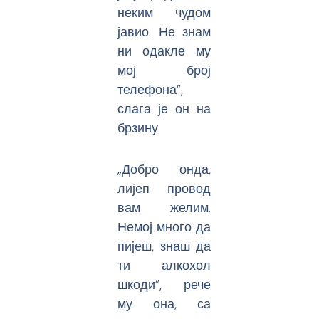
неким чудом
јавио. Не знам
ни одакле му
мој број
телефона”,
слага је он на
брзину.
„Добро онда,
лијеп провод
вам желим.
Немој много да
пијеш, знаш да
ти алкохол
шкоди”, рече
му она, са