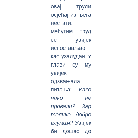
овај трули
осјећај из њега
нестати,
међутим труд
се увијек
испостављао
као узалудан. У
глави су му
увијек
одзвањала
питања:
Како
нико не
провали? Зар
толико добро
глумим?
Увијек
би дошао до