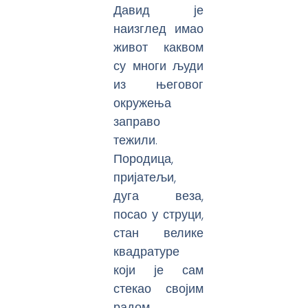
Давид је
наизглед имао
живот каквом
су многи људи
из његовог
окружења
заправо
тежили.
Породица,
пријатељи,
дуга веза,
посао у струци,
стан велике
квадратуре
који је сам
стекао својим
радом,