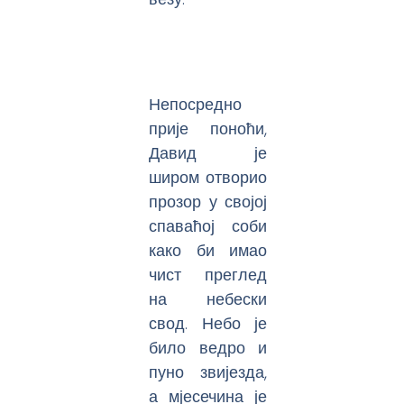
Непосредно
прије поноћи,
Давид је
широм отворио
прозор у својој
спаваћој соби
како би имао
чист преглед
на небески
свод. Небо је
било ведро и
пуно звијезда,
а мјесечина је