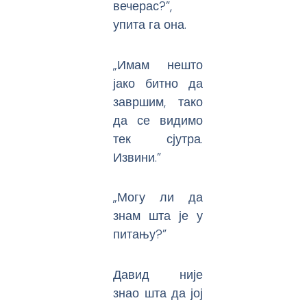
вечерас?”,
упита га она.
„Имам нешто
јако битно да
завршим, тако
да се видимо
тек сјутра.
Извини.”
„Могу ли да
знам шта је у
питању?”
Давид није
знао шта да јој