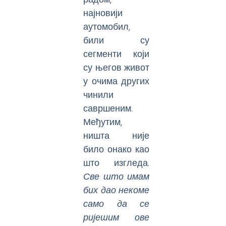
најновији
аутомобил,
били су
сегменти који
су његов живот
у очима других
чинили
савршеним.
Међутим,
ништа није
било онако као
што изгледа.
Све што имам
бих дао некоме
само да се
ријешим ове