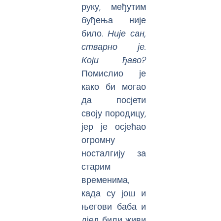
руку, међутим
буђења није
било.
Није сан,
стварно је.
Који ђаво?
Помислио је
како би могао
да посјети
своју породицу,
јер је осјећао
огромну
носталгију за
старим
временима,
када су још и
његови баба и
дјед били живи