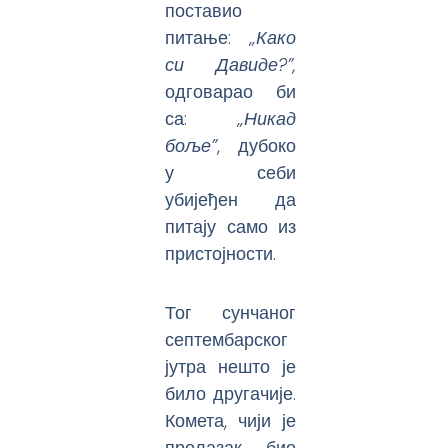
поставио
питање:
„Како
си Давиде
?
”,
одговарао би
са:
„Никад
боље”
, дубоко
у себи
убијеђен да
питају само из
пристојности.
Тог сунчаног
септембарског
јутра нешто је
било другачије.
Комета, чији је
пролазак био