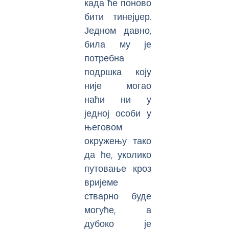
када ће поново
бити тинејџер.
Једном давно,
била му је
потребна
подршка коју
није могао
наћи ни у
једној особи у
његовом
окружењу тако
да ће, уколико
путовање кроз
вријеме
стварно буде
могуће, а
дубоко је