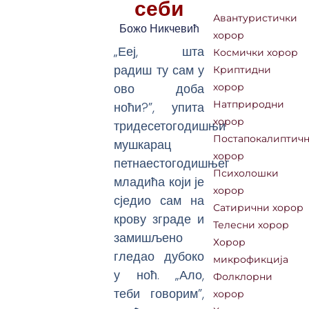
себи
Авантуристички
Божо Никчевић
хорор
„Ееј, шта
Космички хорор
радиш ту сам у
Криптидни
ово доба
хорор
ноћи?”, упита
Натприродни
хорор
тридесетогодишњи
Постапокалиптич
мушкарац
хорор
петнаестогодишњег
Психолошки
младића који је
хорор
сједио сам на
Сатирични хорор
крову зграде и
Телесни хорор
замишљено
Хорор
гледао дубоко
микрофикција
у ноћ. „Ало,
Фолклорни
теби говорим”,
хорор