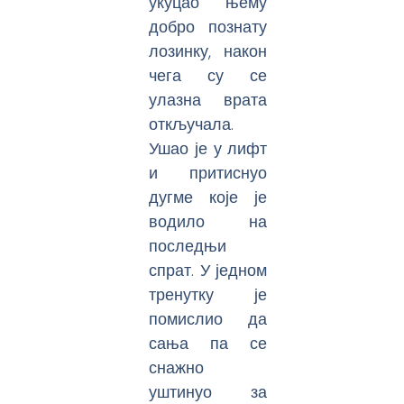
укуцао њему
добро познату
лозинку, након
чега су се
улазна врата
откључала.
Ушао је у лифт
и притиснуо
дугме које је
водило на
последњи
спрат. У једном
тренутку је
помислио да
сања па се
снажно
уштинуо за