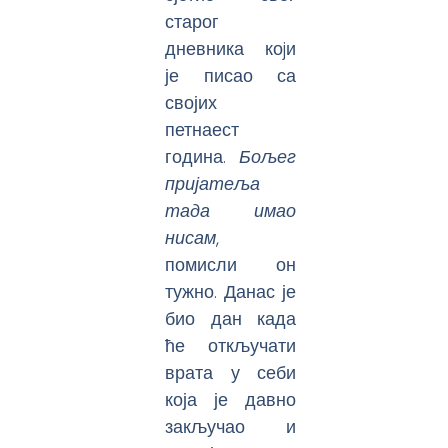
старог
дневника коjи
је писао са
својих
петнаест
година.
Бољег
пријатеља
тада имао
нисам
,
помисли он
тужно. Данас је
био дан када
ће откључати
врата у себи
која је давно
закључао и