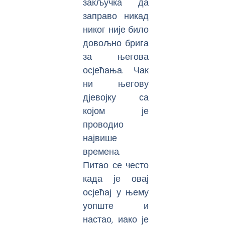
закључка да
заправо никад
никог није било
довољно брига
за његова
осјећања. Чак
ни његову
дјевојку са
којом је
проводио
највише
времена.
Питао се често
када је овај
осјећај у њему
уопште и
настао, иако је