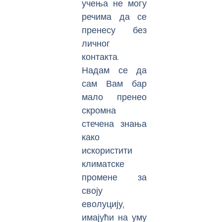
учења не могу
речима да се
пренесу без
личног
контакта.
Надам се да
сам Вам бар
мало пренео
скромна
стечена знања
како
искористити
климатске
промене за
своју
еволуцију,
имајући на уму