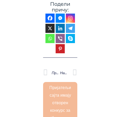
Подели
причу:
Prev
Next
Претходна
Наредна
Пријатељи
сајта имају
отворен
конкурс за