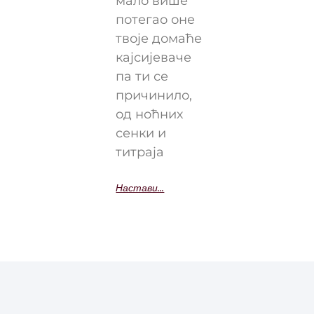
мало више
потегао оне
твоје домаће
кајсијеваче
па ти се
причинило,
од ноћних
сенки и
титраја
Настави...