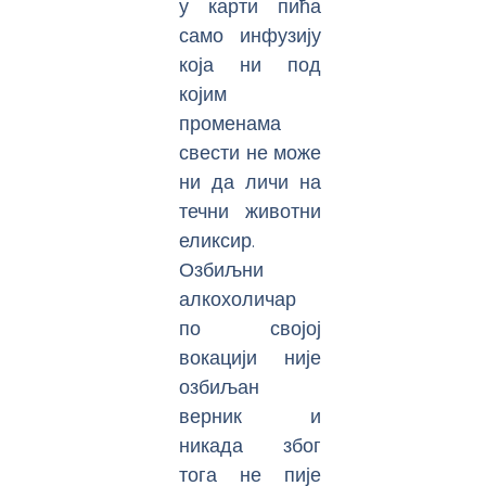
у карти пића
само инфузију
која ни под
којим
променама
свести не може
ни да личи на
течни животни
еликсир.
Озбиљни
алкохоличар
по својој
вокацији није
озбиљан
верник и
никада због
тога не пије