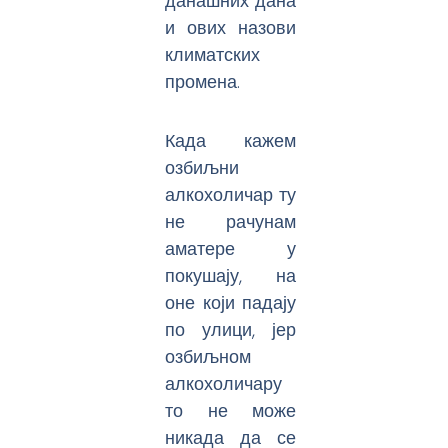
данашних дана
и ових назови
климатских
промена.
Када кажем
озбиљни
алкохоличар ту
не рачунам
аматере у
покушају, на
оне који падају
по улици, јер
озбиљном
алкохоличару
то не може
никада да се