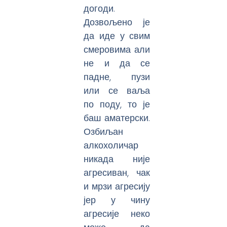
догоди.
Дозвољено је
да иде у свим
смеровима али
не и да се
падне, пузи
или се ваља
по поду, то је
баш аматерски.
Озбиљан
алкохоличар
никада није
агресиван, чак
и мрзи агресију
јер у чину
агресије неко