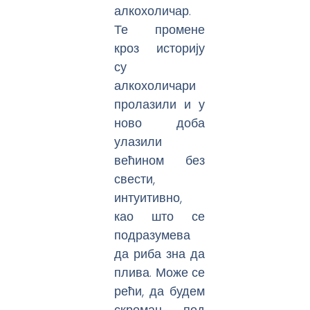
алкохоличар.
Те промене
кроз историју
су
алкохоличари
пролазили и у
ново доба
улазили
већином без
свести,
интуитивно,
као што се
подразумева
да риба зна да
плива. Може се
рећи, да будем
скроман, под