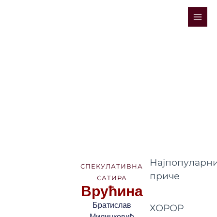
Skip
Mai
to
Men
content
Најпопуларни
СПЕКУЛАТИВНА
приче
САТИРА
Врућина
Братислав
ХОРОР
Милинковић