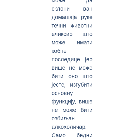
може да
склони ван
домашаја руке
течни животни
еликсир што
може имати
кобне
последице јер
више не може
бити оно што
јесте, изгубити
основну
функцију, више
не може бити
озбиљан
алкохоличар.
Само бедни