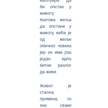
еволуира да
би опстао у
животу.
Његова жеља
да опстане у
животу већа је
од жеље
обичног човека
јер он има још
један врло
битни разлог
да живи.
Живот је
стална
промена, то
зна сваки