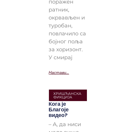
поражен
ратник,
окрвављен и
туробан,
повлачило са
бојног поља
за хоризонт.
У смирај
Настави...
ХРИШЋАНСКА
ФИКЦИЈА
Кога је
Благоје
видео?
– А, да ниси