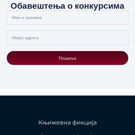
Обавештења о конкурсима
Full
Name
Email
Пошаљи
Књижевна фикција