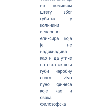
не помињем
штету због
губитка у
количини
испареног
еликсира која
је не
надокнадива
као и да утиче
на остатак који
губи чаробну
снагу. Има
пуно финеса
које као и
свака
филозофска