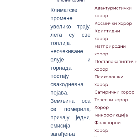
Авантуристички
Климатске
хорор
промене
Космички хорор
увелико трају,
Криптидни
лета су све
хорор
топлија,
Натприродни
неочекиване
хорор
олује и
Постапокалиптич
торнада
хорор
постају
Психолошки
свакодневна
хорор
појава.
Сатирични хорор
Земљина оса
Телесни хорор
Хорор
се померила,
микрофикција
причају једни,
Фолклорни
емисија
хорор
загађења