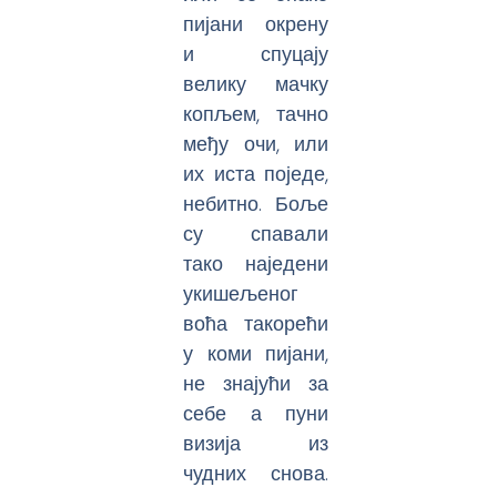
пијани окрену
и спуцају
велику мачку
копљем, тачно
међу очи, или
их иста поједе,
небитно. Боље
су спавали
тако наједени
укишељеног
воћа такорећи
у коми пијани,
не знајући за
себе а пуни
визија из
чудних снова.