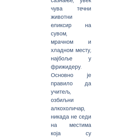
сазнање, увек
чува течни
животни
еликсир на
сувом,
мрачном и
хладном месту,
најбоље у
фрижидеру.
Основно је
правило да
учитељ,
озбиљни
алкохоличар,
никада не седи
на местима
која су