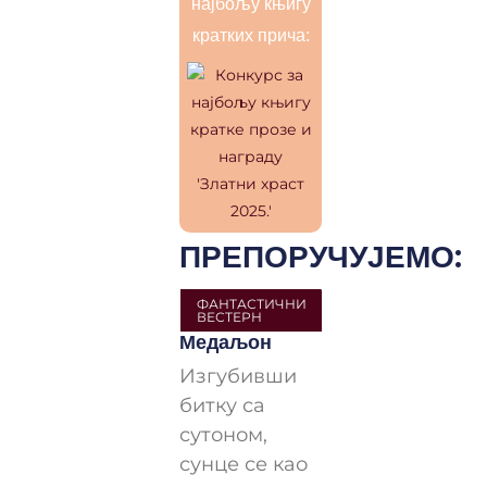
најбољу књигу
кратких прича:
ПРЕПОРУЧУЈЕМО:
ФАНТАСТИЧНИ
ВЕСТЕРН
Медаљон
Изгубивши
битку са
сутоном,
сунце се као