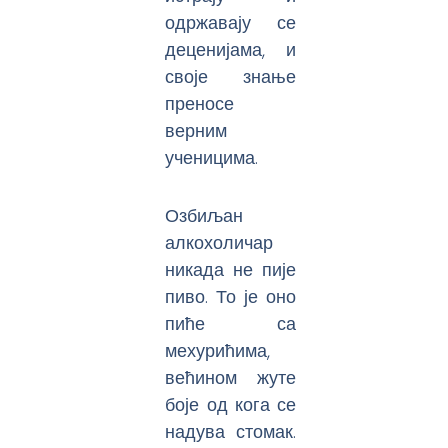
одржавају се
деценијама, и
своје знање
преносе
верним
ученицима.
Озбиљан
алкохоличар
никада не пије
пиво. То је оно
пиће са
мехурићима,
већином жуте
боје од кога се
надува стомак.