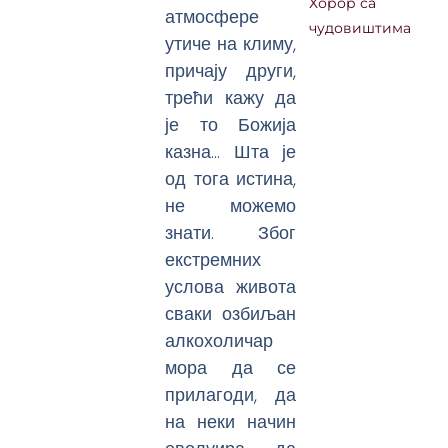
Хорор са
атмосфере
чудовиштима
утиче на климу,
причају други,
трећи кажу да
је то Божија
казна… Шта је
од тога истина,
не можемо
знати. Због
екстремних
услова живота
сваки озбиљан
алкохоличар
мора да се
прилагоди, да
на неки начин