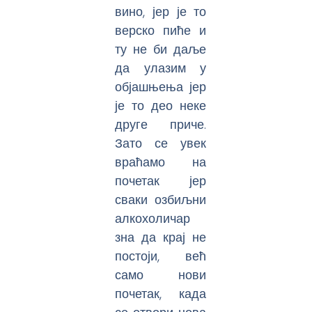
вино, јер је то
верско пиће и
ту не би даље
да улазим у
објашњења јер
је то део неке
друге приче.
Зато се увек
враћамо на
почетак јер
сваки озбиљни
алкохоличар
зна да крај не
постоји, већ
само нови
почетак, када