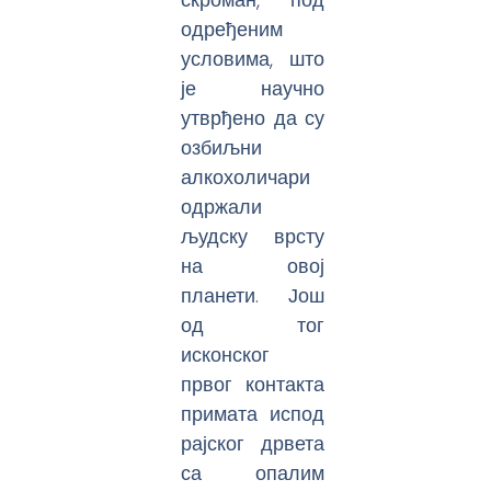
одређеним
условима, што
је научно
утврђено да су
озбиљни
алкохоличари
одржали
људску врсту
на овој
планети. Још
од тог
исконског
првог контакта
примата испод
рајског дрвета
са опалим