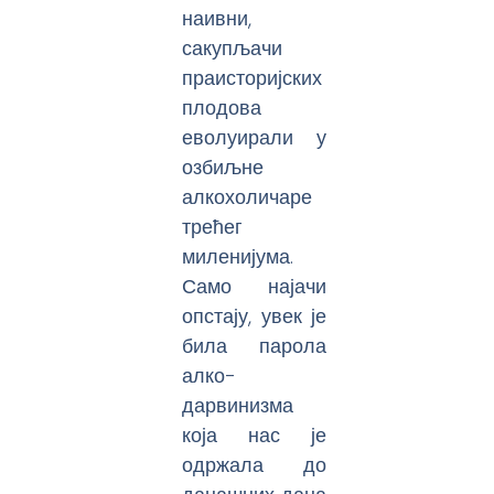
наивни,
сакупљачи
праисторијских
плодова
еволуирали у
озбиљне
алкохоличаре
трећег
миленијума.
Само најачи
опстају, увек је
била парола
алко-
дарвинизма
која нас је
одржала до