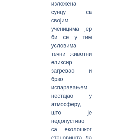
изложена
сунцу са
својим
ученицима јер
би се у тим
условима
течни животни
еликсир
загревао и
брзо
испаравањем
нестајао у
атмосферу,
што је
недопустиво
са еколошког
становишта. Да