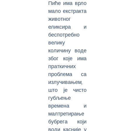
Пиће има врло
мало екстракта
животног
еликсира и
беспотребно
велику
количину воде
због које има
праткичних
проблема са
излучивањем,
што је чисто
губљење
времена и
малтретирање
бубрега који
води касније у