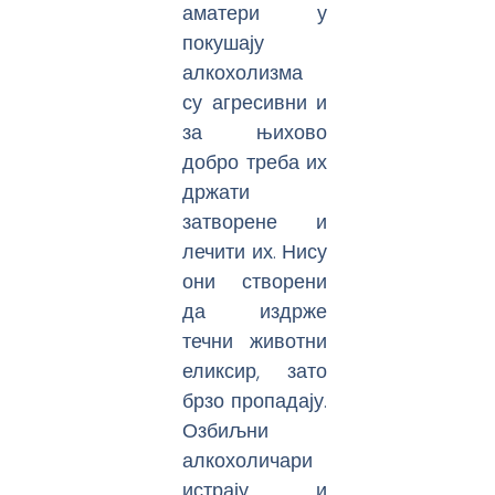
аматери у
покушају
алкохолизма
су агресивни и
за њихово
добро треба их
држати
затворене и
лечити их. Нису
они створени
да издрже
течни животни
еликсир, зато
брзо пропадају.
Озбиљни
алкохоличари
истрају и