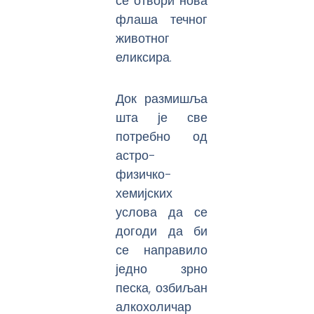
се отвори нова
флаша течног
животног
еликсира.
Док размишља
шта је све
потребно од
астро-
физичко-
хемијских
услова да се
догоди да би
се направило
једно зрно
песка, озбиљан
алкохоличар