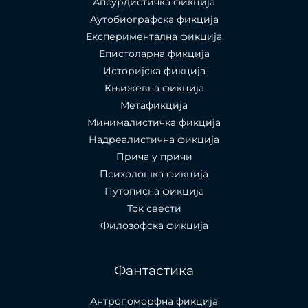
Апсурдистичка фикција
Аутобиографска фикција
Експериментална фикција
Епистоларна фикција
Историјска фикција
Књижевна фикција
Метафикција
Минималистичка фикција
Надреалистична фикција
Прича у причи
Психолошкa фикција
Путописна фикција
Ток свести
Филозофска фикција
Фантастика
Антропоморфна фикција