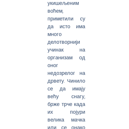
укишељеним
воћем,
приметили су
да исто има
много
делотворнији
учинак на
организам од
оног
недозрелог на
дрвету. Чинило
се да имају
већу снагу,
брже трче када
их појури
велика мачка
или се онако