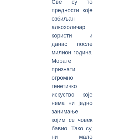
Све су то
предности које
озбиљан
алкохоличар
користи и
данас после
милион година.
Морате
признати
огромно
генетичко
искуство које
нема ни једно
занимање
којим се човек
бавио. Тако су,
ни мало