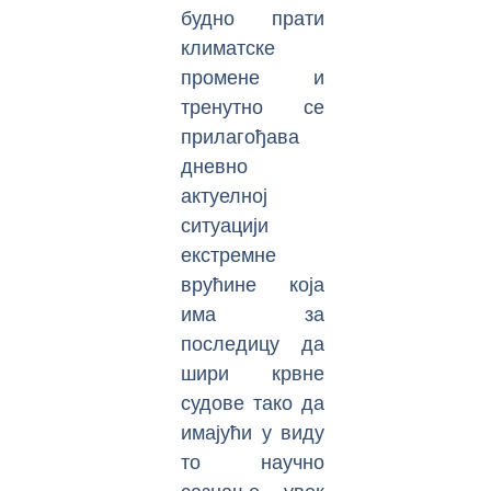
будно прати
климатске
промене и
тренутно се
прилагођава
дневно
актуелној
ситуацији
екстремне
врућине која
има за
последицу да
шири крвне
судове тако да
имајући у виду
то научно