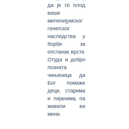
да је то плод
више
миленијумског
генетског
наследства у
борби за
опстанак врсте.
Отуда и добро
позната
чињеница да
Бог помаже
деци, старима
и пијанима, па
живели ви
мени.