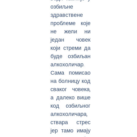
озбиљне
здравствене
проблеме које
не жели ни
један човек
који стреми да
буде озбиљан
алкохоличар.
Сама помисао
на болницу код
сваког човека,
а далеко више
код озбиљног
алкохоличара,
ствара стрес
јер тамо имају