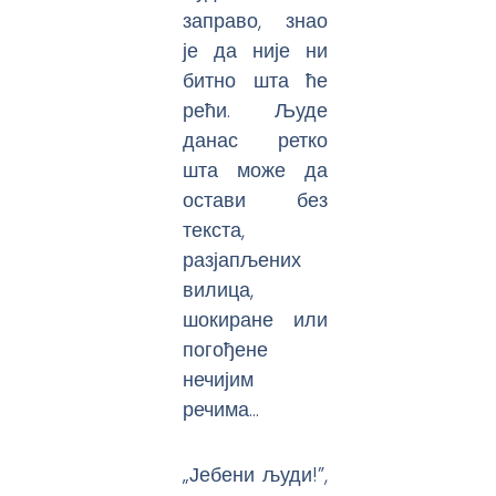
заправо, знао
је да није ни
битно шта ће
рећи. Људе
данас ретко
шта може да
остави без
текста,
разјапљених
вилица,
шокиране или
погођене
нечијим
речима…
„Јебени људи!”,