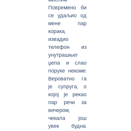
Повремено би
се удаљио од
мене пар
корака,
извадио
телефон из
унутрашњег
џепа и слао
поруке некоме.
Вероватно га
је супруга, о
којој је рекао
пар речи за
вечером,
чекала још
увек будна.