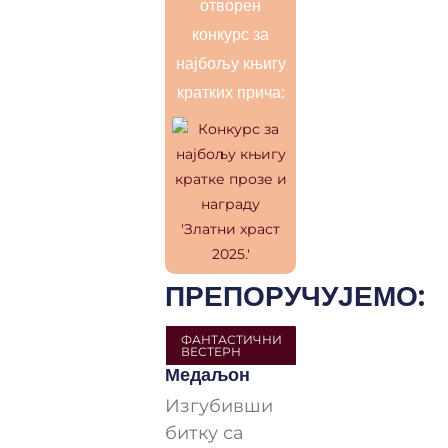
отворен
конкурс за
најбољу књигу
кратких прича:
ПРЕПОРУЧУЈЕМО:
ФАНТАСТИЧНИ
ВЕСТЕРН
Медаљон
Изгубивши
битку са