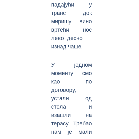
падајући у
транс док
миришу вино
вртећи нос
лево-десно
изнад чаше.
У једном
моменту смо
као по
договору,
устали од
стола и
изашли на
терасу. Требао
нам је мали