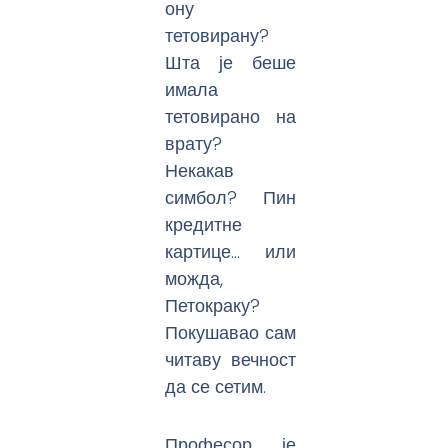
ону
тетовирану?
Шта је беше
имала
тетовирано на
врату?
Некакав
симбол? Пин
кредитне
картице… или
можда,
Петокраку?
Покушавао сам
читаву вечност
да се сетим.
Професор је