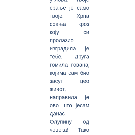
срање је само
твоје. Хрпа
срања кроз
коју си
пролазио
изградила је
тебе. Друга
гомила гована,
којима сам био
засут цео
живот,
направила је
ово што јесам
данас.
Олупину од
човека! Тако