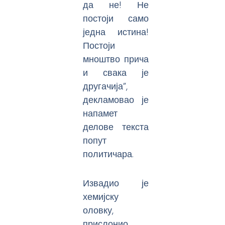
да не! Не
постоји само
једна истина!
Постоји
мноштво прича
и свака је
другачија”,
декламовао је
напамет
делове текста
попут
политичара.
Извадио је
хемијску
оловку,
прислонио