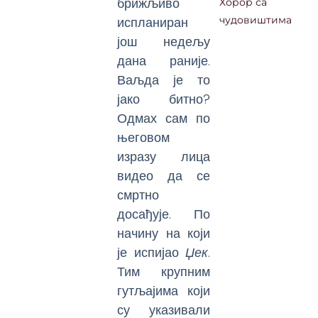
брижљиво
Хорор са
испланиран
чудовиштима
још недељу
дана раније.
Ваљда је то
јако битно?
Одмах сам по
његовом
изразу лица
видео да се
смртно
досађује. По
начину на који
је испијао
Џек
.
Тим крупним
гутљајима који
су указивали