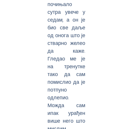
почињало
сутра увече у
седам, а он је
био све даље
од онога што је
стварно желео
да каже.
Гледао ме је
на тренутке
тако да сам
помислио да је
потпуно
одлепио.
Можда сам
ипак урађен
више него што
мислим.