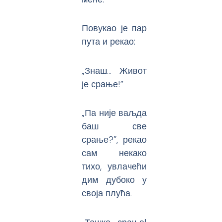
Повукао је пар
пута и рекао:
„Знаш… Живот
је срање!”
„Па није ваљда
баш све
срање?”, рекао
сам некако
тихо, увлачећи
дим дубоко у
своја плућа.