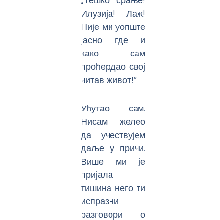
„Тешко срање!
Илузија! Лаж!
Није ми уопште
јасно где и
како сам
проћердао свој
читав живот!”
Ућутао сам.
Нисам желео
да учествујем
даље у причи.
Више ми је
пријала
тишина него ти
испразни
разговори о