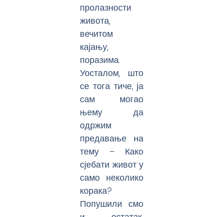
пролазности
живота,
вечитом
кајању,
поразима.
Уосталом, што
се тога тиче, ја
сам могао
њему да
одржим
предавање на
тему – Како
сјебати живот у
само неколико
корака?
Попушили смо
и остатак.