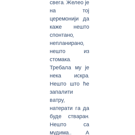
свега. Желео је
на тој
церемонији да
каже нешто
спонтано,
непланирано,
нешто из
стомака.
Требала му је
нека искра.
Нешто што ће
запалити
ватру,
натерати га да
буде стваран.
Нешто са
мудима… А