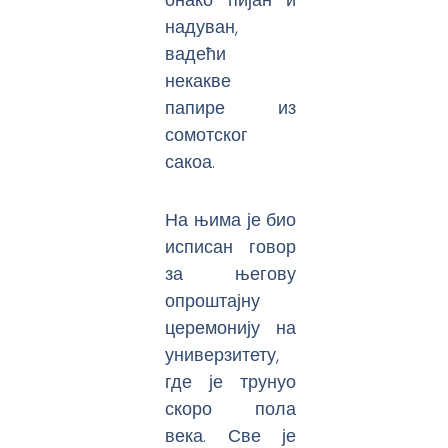
надуван,
вадећи
некакве
папире из
сомотског
сакоа.
На њима је био
исписан говор
за његову
опроштајну
церемонију на
универзитету,
где је трунуо
скоро пола
века. Све је