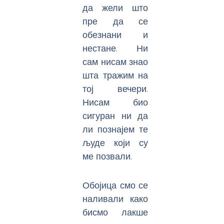
да жели што
пре да се
обезнани и
нестане. Ни
сам нисам знао
шта тражим на
тој вечери.
Нисам био
сигуран ни да
ли познајем те
људе који су
ме позвали.
Обојица смо се
наливали како
бисмо лакше