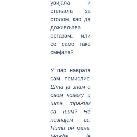
увијала и
стењала за
столом, као да
доживљава
оргазам… или
се само тако
смејала?
У пар наврата
сам помислио:
Шта ја знам о
овом човеку и
шта тражим
са њим? Не
познајем га.
Нити он мене.
Можда је