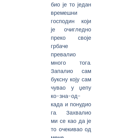
био је то један
времешни
господин који
је очигледно
преко своје
грбаче
превалио
много тога.
Запалио сам
буксну коју сам
чувао у џепу
ко-зна-од-
када и понудио
га. Захвалио
ми се као да је
то очекивао од
мене.