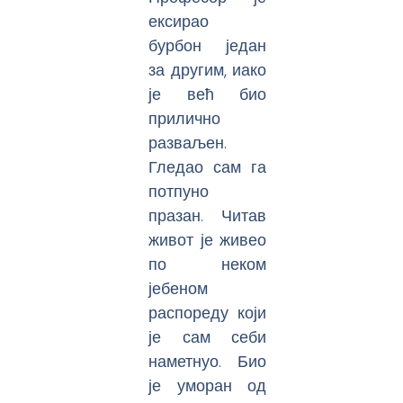
ексирао
бурбон један
за другим, иако
је већ био
прилично
разваљен.
Гледао сам га
потпуно
празан. Читав
живот је живео
по неком
јебеном
распореду који
је сам себи
наметнуо. Био
је уморан од