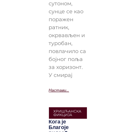
сутоном,
сунце се као
поражен
ратник,
окрвављен и
туробан,
повлачило са
бојног поља
за хоризонт.
У смирај
Настави...
ХРИШЋАНСКА
ФИКЦИЈА
Кога је
Благоје