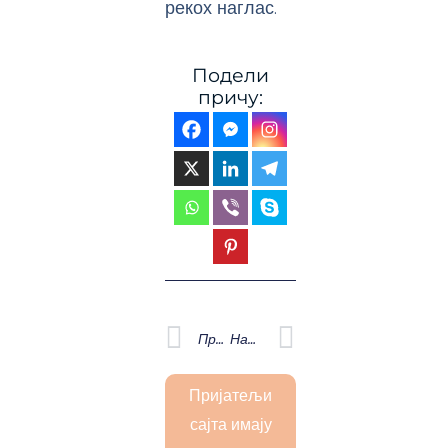
рекох наглас.
Подели
причу:
Prev
Next
Претходна
Наредна
Пријатељи
сајта имају