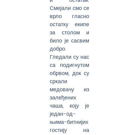
Смејали смо се
врло гласно
остатку екипе
за столом и
било је сасвим
добро.
Гледали су нас
са подигнутом
обрвом, док су
сркали
медовачу из
залеђених
чаша, коју је
један-од-
њима-битнијих
гостију на