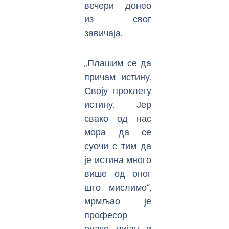
вечери донео
из свог
завичаја.
„Плашим се да
причам истину.
Своју проклету
истину. Јер
свако од нас
мора да се
суочи с тим да
је истина много
више од оног
што мислимо”,
мрмљао је
професор
онако пијан и