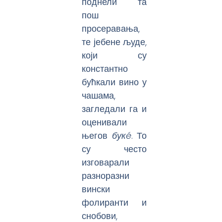
поднели та
пош
просеравања,
те јебене људе,
који су
константно
бућкали вино у
чашама,
загледали га и
оценивали
његов
букé
. То
су често
изговарали
разноразни
вински
фолиранти и
снобови,