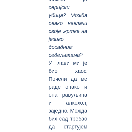
серијски
убица? Можда
овако навлачи
своје жртве на
језиво
досадним
седељакама
?
У глави ми је
био хаос.
Почели да ме
раде опако и
она травуљина
и алкохол,
заједно. Можда
бих сад требао
да стартујем