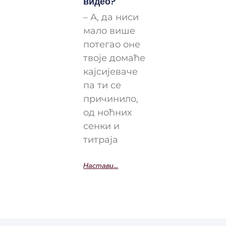
видео?
– А, да ниси
мало више
потегао оне
твоје домаће
кајсијеваче
па ти се
причинило,
од ноћних
сенки и
титраја
Настави...