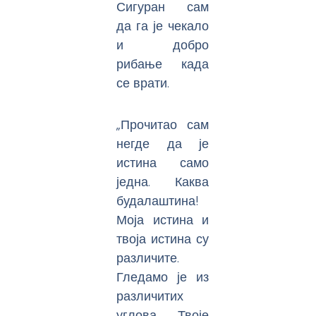
Сигуран сам
да га је чекало
и добро
рибање када
се врати.
„Прочитао сам
негде да је
истина само
једна. Каква
будалаштина!
Моја истина и
твоја истина су
различите.
Гледамо је из
различитих
углова. Твоје