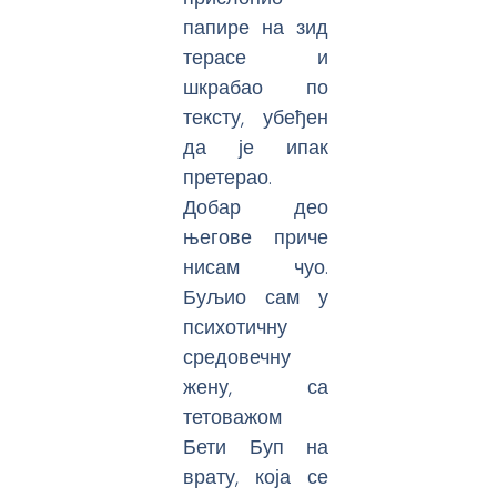
папире на зид
терасе и
шкрабао по
тексту, убеђен
да је ипак
претерао.
Добар део
његове приче
нисам чуо.
Буљио сам у
психотичну
средовечну
жену, са
тетоважом
Бети Буп на
врату, која се