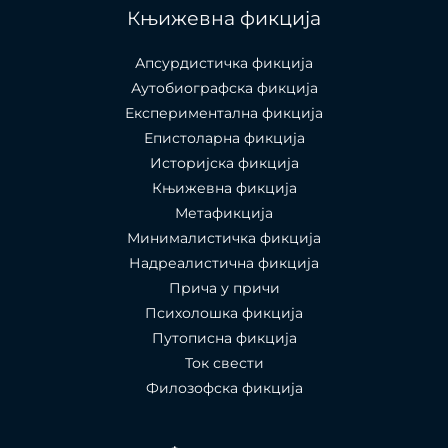
Књижевна фикција
Апсурдистичка фикција
Аутобиографска фикција
Експериментална фикција
Епистоларна фикција
Историјска фикција
Књижевна фикција
Метафикција
Минималистичка фикција
Надреалистична фикција
Прича у причи
Психолошкa фикција
Путописна фикција
Ток свести
Филозофска фикција