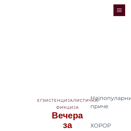
Skip
Mai
to
Men
content
Најпопуларни
ЕГЗИСТЕНЦИЈАЛИСТИЧКА
приче
ФИКЦИЈА
Вечера
за
ХОРОР