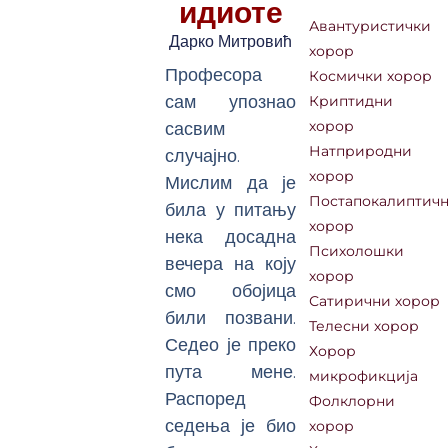
идиоте
Авантуристички
Дарко Митровић
хорор
Професора
Космички хорор
сам упознао
Криптидни
сасвим
хорор
случајно.
Натприродни
хорор
Мислим да је
Постапокалиптич
била у питању
хорор
нека досадна
Психолошки
вечера на коју
хорор
смо обојица
Сатирични хорор
били позвани.
Телесни хорор
Седео је преко
Хорор
пута мене.
микрофикција
Распоред
Фолклорни
седења је био
хорор