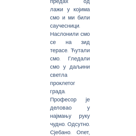
предах од
лажи у којима
смо и ми били
саучесници.
Наслонили смо
се на зид
терасе. Ћутали
смо. Гледали
смо у даљини
светла
проклетог
града.
Професор је
деловао у
најмању руку
чудно. Одсутно.
Сјебано. Опет,