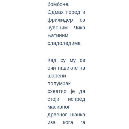
бомбоне.
Одмах поред и
фрижидер са
чувеним Чика
Батиним
сладоледима.
Кад су му се
очи навикле на
шарени
полумрак
схватио је да
стоји испред
масивног
дрвеног шанка
иза кога га