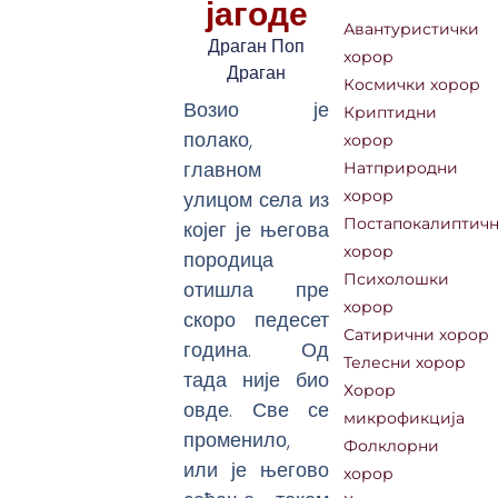
јагоде
Авантуристички
Драган Поп
хорор
Драган
Космички хорор
Возио је
Криптидни
полако,
хорор
главном
Натприродни
улицом села из
хорор
Постапокалиптич
којег је његова
хорор
породица
Психолошки
отишла пре
хорор
скоро педесет
Сатирични хорор
година. Од
Телесни хорор
тада није био
Хорор
овде. Све се
микрофикција
променило,
Фолклорни
или је његово
хорор