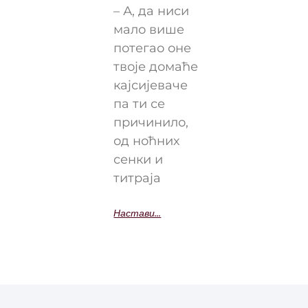
– А, да ниси
мало више
потегао оне
твоје домаће
кајсијеваче
па ти се
причинило,
од ноћних
сенки и
титраја
Настави...