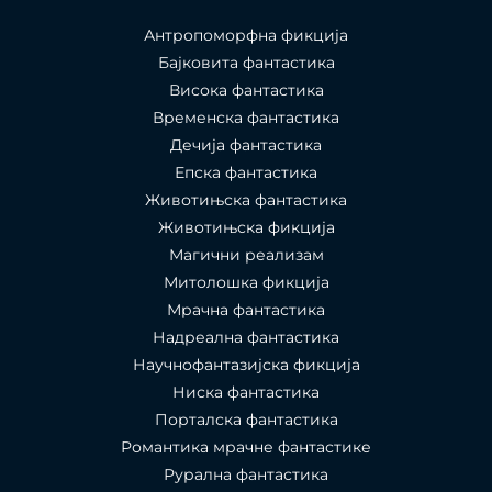
Антропоморфна фикција
Бајковита фантастика
Висока фантастика
Временска фантастика
Дечија фантастика
Епска фантастика
Животињска фантастика
Животињска фикција
Магични реализам
Митолошка фикција
Мрачна фантастика
Надреална фантастика
Научнофантазијска фикција
Ниска фантастика
Порталска фантастика​
Романтика мрачне фантастике
Рурална фантастика