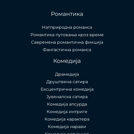
Романтика
Натприродна романса
Романтика путовања кроз време
Савремена романтична фикција
Фантастична романса
Комедија
Драмедија
Друштвена сатира
Ексцентрична комедија
Јувеналска сатира
Комедија апсурда
Комедија интриге
Комедија карактера
Комедија нарави