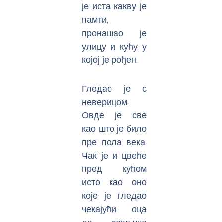
је иста какву је
памти,
пронашао је
улицу и кућу у
којој је рођен.
Гледао је с
неверицом.
Овде је све
као што је било
пре пола века.
Чак је и цвеће
пред кућом
исто као оно
које је гледао
чекајући оца