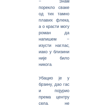
– Знам
порекло сваке
од тих тамно
плавих флека,
а о красти могу
роман да
напишем –
изусти наглас,
иако у близини
није било
никога.
Убацио је у
брзину, дао гас
и појурио
према центру
села, не