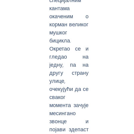
специјалним
кантама
окаченим о
корман великог
мушког
бицикла.
Окретао се и
гледао на
једну, па на
другу страну
улице,
очекујући да се
сваког
момента зачује
месингано
звонце и
појави здепаст