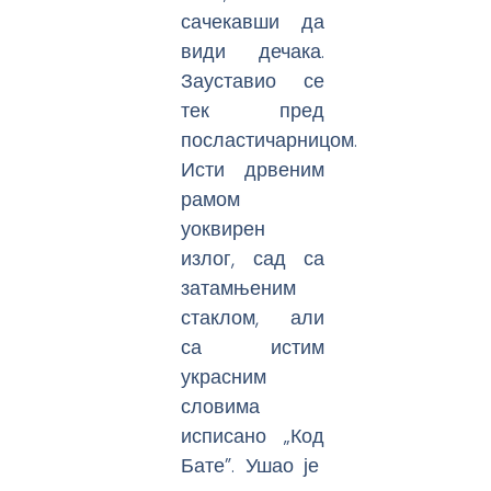
сачекавши да
види дечака.
Зауставио се
тек пред
посластичарницом.
Исти дрвеним
рамом
уоквирен
излог, сад са
затамњеним
стаклом, али
са истим
украсним
словима
исписано „Код
Бате”. Ушао је