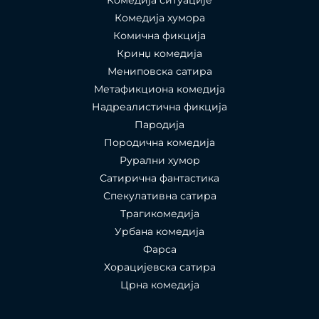
Комедија ситуације
Комедија хумора
Комична фикција
Кринџ комедија
Мениповска сатира
Метафикциона комедија
Надреалистична фикција
Пародија
Породична комедија
Рурални хумор
Сатирична фантастика
Спекулативна сатира
Трагикомедија
Урбана комедија
Фарса
Хорацијевска сатира
Црна комедија