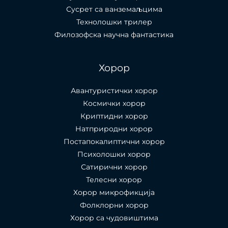
Сусрет са ванземаљцима
Технолошки трилер
Филозофска научна фантастика
Хорор
Авантуристички хорор
Космички хорор
Криптидни хорор
Натприродни хорор
Постапокалиптични хорор
Психолошки хорор
Сатирични хорор
Телесни хорор
Хорор микрофикција
Фолклорни хорор
Хорор са чудовиштима