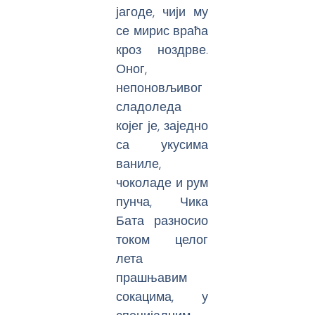
јагоде, чији му
се мирис враћа
кроз ноздрве.
Оног,
непоновљивог
сладоледа
којег је, заједно
са укусима
ваниле,
чоколаде и рум
пунча, Чика
Бата разносио
током целог
лета
прашњавим
сокацима, у