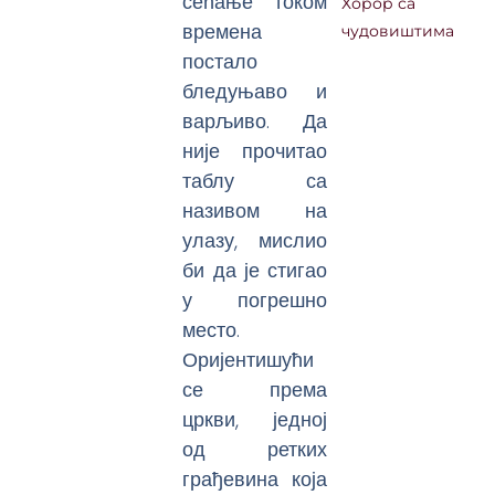
сећање током
Хорор са
времена
чудовиштима
постало
бледуњаво и
варљиво. Да
није прочитао
таблу са
називом на
улазу, мислио
би да је стигао
у погрешно
место.
Оријентишући
се према
цркви, једној
од ретких
грађевина која