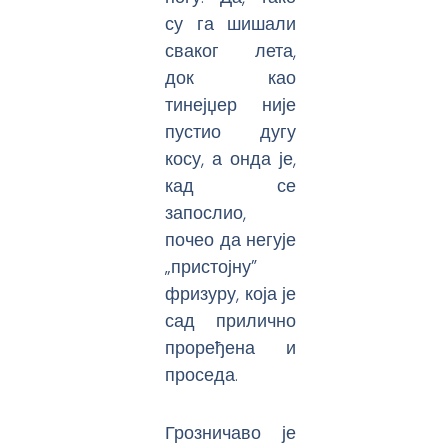
су га шишали
сваког лета,
док као
тинејџер није
пустио дугу
косу, а онда је,
кад се
запослио,
почео да негује
„пристојну”
фризуру, која је
сад прилично
проређена и
проседа.
Грозничаво је