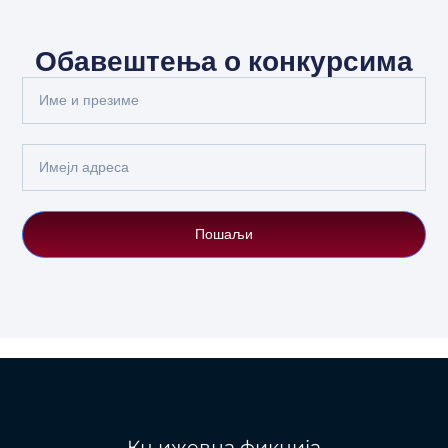
Обавештења о конкурсима
Full
Name
Email
Пошаљи
Књижевна фикција