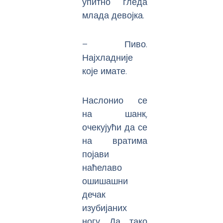
упитно гледа
млада девојка.
– Пиво.
Најхладније
које имате.
Наслонио се
на шанк,
очекујући да се
на вратима
појави
наћелаво
ошишашни
дечак
изубијаних
ногу. Да, тако