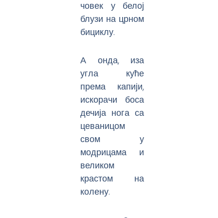
човек у белој
блузи на црном
бициклу.
А онда, иза
угла куће
према капији,
искорачи боса
дечија нога са
цеваницом
свом у
модрицама и
великом
крастом на
колену.