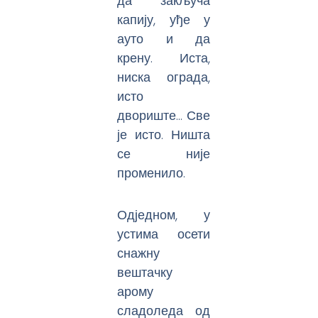
да закључа
капију, уђе у
ауто и да
крену. Иста,
ниска ограда,
исто
двориште… Све
је исто. Ништа
се није
променило.
Одједном, у
устима осети
снажну
вештачку
арому
сладоледа од