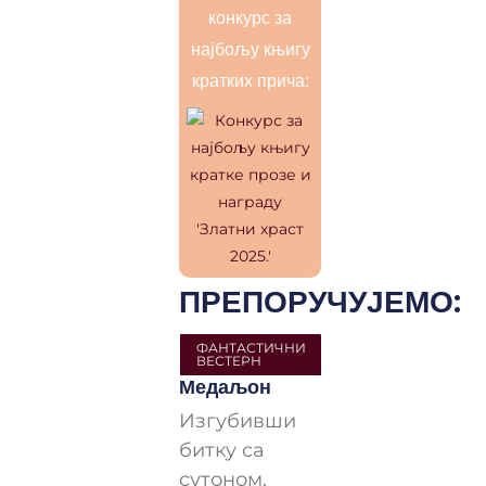
конкурс за
најбољу књигу
кратких прича:
ПРЕПОРУЧУЈЕМО:
ФАНТАСТИЧНИ
ВЕСТЕРН
Медаљон
Изгубивши
битку са
сутоном,