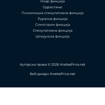
Ноар фикција
Одрастање
Психолошка спекулативна фикција
Рурална фикција
Слипстрим фикција
Спекулативна фикција
Шпијунска фикција
Ауторска права © 2026 KratkePrice.net
Веб-дизајн: KratkePrice.net