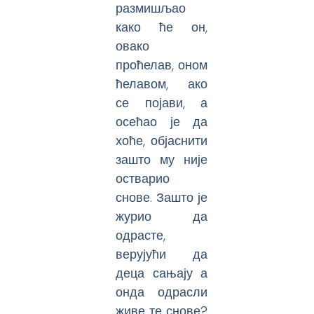
размишљао
како ће он,
овако
проћелав, оном
ћелавом, ако
се појави, а
осећао је да
хоће, објаснити
зашто му није
остварио
снове. Зашто је
журио да
одрасте,
верујући да
деца сањају а
онда одрасли
живе те снове?