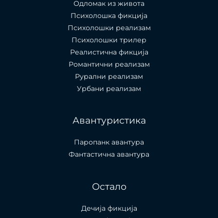
Одломак из живота
Психолошкa фикција
Психолошки реализам
Психолошки трилер
Реалистична фикција
Романтични реализам
Рурални реализам
Урбани реализам
Авантуристика
Паропанк авантура
Фантастична авантура
Остало
Дечија фикција