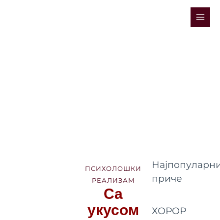
Skip
Mai
to
Men
content
Најпопуларни
ПСИХОЛОШКИ
приче
РЕАЛИЗАМ
Са
укусом
ХОРОР