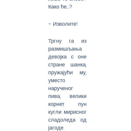
Како ће…?
– Изволите!
Тргну га из
размишљања
девојка с оне
стране шанка,
пружајући му,
уместо
нарученог
пива, велики
корнет пун
кугли мирисног
сладоледа од
јагоде.