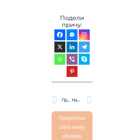
Подели
причу:
Prev
Next
Претходна
Наредна
Пријатељи
сајта имају
отворен