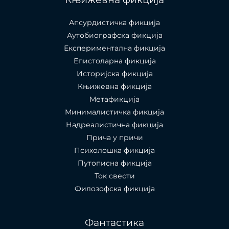
Апсурдистичка фикција
Аутобиографска фикција
Експериментална фикција
Епистоларна фикција
Историјска фикција
Књижевна фикција
Метафикција
Минималистичка фикција
Надреалистична фикција
Прича у причи
Психолошкa фикција
Путописна фикција
Ток свести
Филозофска фикција
Фантастика