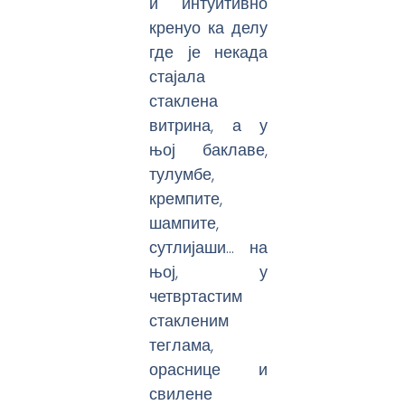
и интуитивно
кренуо ка делу
где је некада
стајала
стаклена
витрина, а у
њој баклаве,
тулумбе,
кремпите,
шампите,
сутлијаши… на
њој, у
четвртастим
стакленим
теглама,
ораснице и
свилене