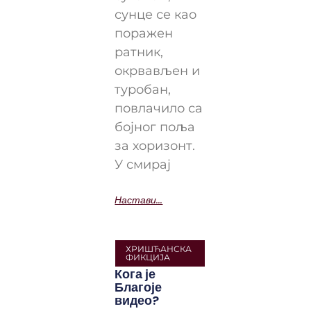
сунце се као
поражен
ратник,
окрвављен и
туробан,
повлачило са
бојног поља
за хоризонт.
У смирај
Настави...
ХРИШЋАНСКА
ФИКЦИЈА
Кога је
Благоје
видео?