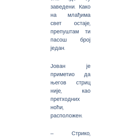
заведени. Како
на млађима
свет остаје,
препуштам ти
пасош број
један.
Јован је
приметио да
његов стриц
није, као
претходних
ноћи,
расположен.
‒ Стрико,