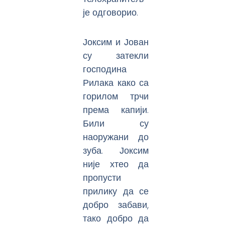
је одговорио.
Јоксим и Јован
су затекли
господина
Рилака како са
горилом трчи
према капији.
Били су
наоружани до
зуба. Јоксим
није хтео да
пропусти
прилику да се
добро забави,
тако добро да