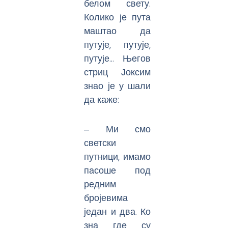
белом свету.
Колико је пута
маштао да
путује, путује,
путује… Његов
стриц Јоксим
знао је у шали
да каже:
‒ Ми смо
светски
путници, имамо
пасоше под
редним
бројевима
један и два. Ко
зна где су