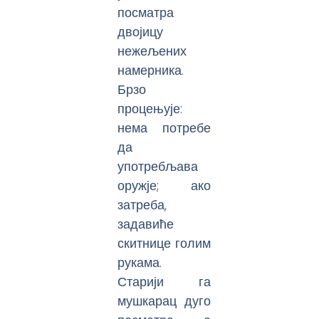
посматра
двојицу
нежељених
намерника.
Брзо
процењује:
нема потребе
да
употребљава
оружје; ако
затреба,
задавиће
скитнице голим
рукама.
Старији га
мушкарац дуго