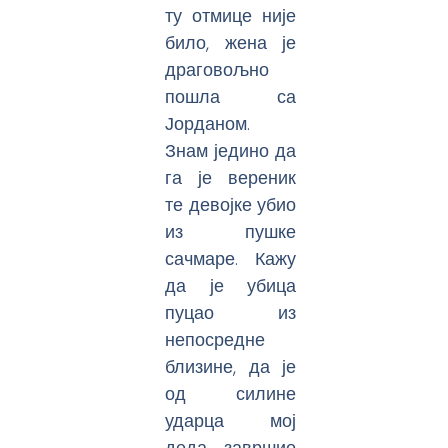
ту отмице није
било, жена је
драговољно
пошла са
Јорданом.
Знам једино да
га је вереник
те девојке убио
из пушке
сачмаре. Кажу
да је убица
пуцао из
непосредне
близине, да је
од силине
ударца мој
деда завршио