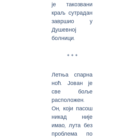
је такозвани
краљ сутрадан
завршио у
Душевној
болници.
* * *
Летња спарна
ноћ. Јован је
све боље
расположен.
Он, који пасош
никад није
имао, лута без
проблема по