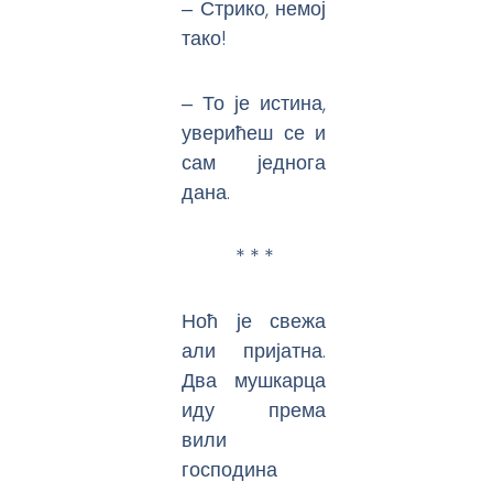
‒ Стрико, немој
тако!
‒ То је истина,
уверићеш се и
сам једнога
дана.
* * *
Ноћ је свежа
али пријатна.
Два мушкарца
иду према
вили
господина