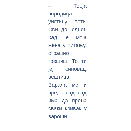
‒ Твоја
породица
уистину пати.
Сви до једног.
Кад је моја
жена у питању,
страшно
грешиш. То ти
је, синовац,
вештица.
Варала ме и
пре, а сад, сад
има да проба
сваки кривак у
вароши.