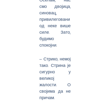
смо двојица,
синовац,
привилеговани
од неке више
силе. Зато,
будимо
спокојни.
‒ Стрико, немој
тако. Стрина је
сигурно у
великој
жалости. О
својима да не
причам.