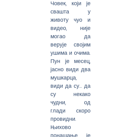
Човек, који је
свашта у
животу чуо и
видео, није
могао да
верује својим
ушима и очима.
Пун је месец,
јасно види два
мушкарца,
види да су… да
су некако
чудни, од
глади скоро
провидни.
Њихово
понашање је