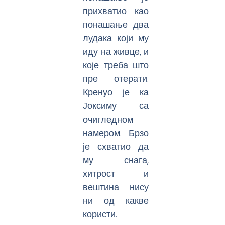
прихватио као
понашање два
лудака који му
иду на живце, и
које треба што
пре отерати.
Кренуо је ка
Јоксиму са
очигледном
намером. Брзо
је схватио да
му снага,
хитрост и
вештина нису
ни од какве
користи.