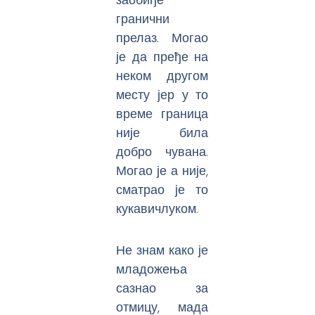
гранични
прелаз. Могао
је да пређе на
неком другом
месту јер у то
време граница
није била
добро чувана.
Могао је а није,
сматрао је то
кукавичлуком.
Не знам како је
младожења
сазнао за
отмицу, мада