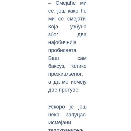
‒ Смејаће ми
се, још како ће
ми се смејати.
Која узбуна
због два
најобичнија
пробисвета.
Баш сам
баксуз, толико
преживљеног,
а да ме исмеју
две протуве.
Ускоро је још
неко запуцао.
Исмејани
телохранитељ