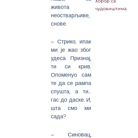
Хорор са
живота
чудовиштима
неостварљиве,
снове.
‒ Стрико, ипак
ми је жао због
удеса. Признај,
ти си крив.
Опоменуо сам
те да се рампа
спушта, а ти…
гас до даске. И,
шта смо ми
сада?
‒ Синовац,