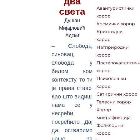
два
света
Авантуристички
хорор
Душан
Космички хорор
Мијајловић
Криптидни
Адски
хорор
‒ Слобода,
Натприродни
синовац,
хорор
слобода у
Постапокалиптич
билом ком
хорор
контексту, то ти
Психолошки
хорор
је права ствар.
Сатирични хорор
Као што видиш,
Телесни хорор
нама се у
Хорор
несрећи
микрофикција
посрећило. Дај
Фолклорни
да остваримо
хорор
наше, за