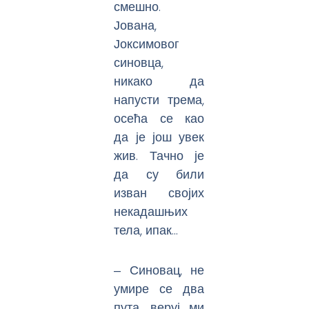
смешно.
Јована,
Јоксимовог
синовца,
никако да
напусти трема,
осећа се као
да је још увек
жив. Тачно је
да су били
изван својих
некадашњих
тела, ипак…
‒ Синовац, не
умире се два
пута, веруј ми