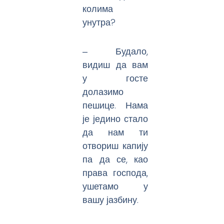
колима
унутра?
‒ Будало,
видиш да вам
у госте
долазимо
пешице. Нама
је једино стало
да нам ти
отвориш капију
па да се, као
права господа,
ушетамо у
вашу јазбину.