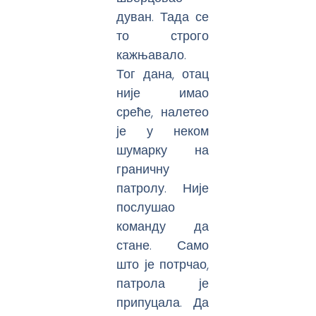
дуван. Тада се
то строго
кажњавало.
Тог дана, отац
није имао
среће, налетео
је у неком
шумарку на
граничну
патролу. Није
послушао
команду да
стане. Само
што је потрчао,
патрола је
припуцала. Да