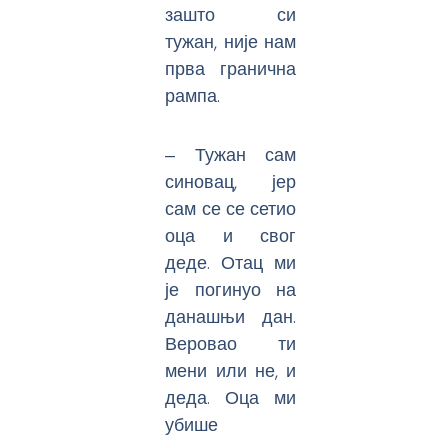
зашто си
тужан, није нам
прва гранична
рампа.
‒ Тужан сам
синовац, јер
сам се се сетио
оца и свог
деде. Отац ми
је погинуо на
данашњи дан.
Веровао ти
мени или не, и
деда. Оца ми
убише