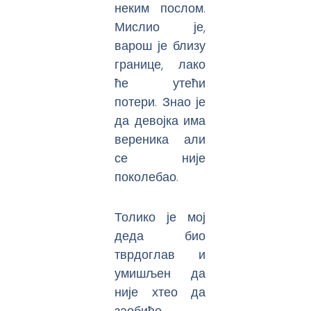
неким послом.
Мислио је,
варош је близу
границе, лако
ће утећи
потери. Знао је
да девојка има
вереника али
се није
поколебао.
Толико је мој
деда био
тврдоглав и
умишљен да
није хтео да
заобиђе