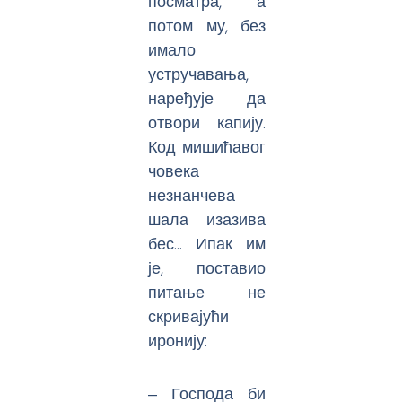
посматра, а
потом му, без
имало
устручавања,
наређује да
отвори капију.
Код мишићавог
човека
незнанчева
шала изазива
бес… Ипак им
је, поставио
питање не
скривајући
иронију:
‒ Господа би