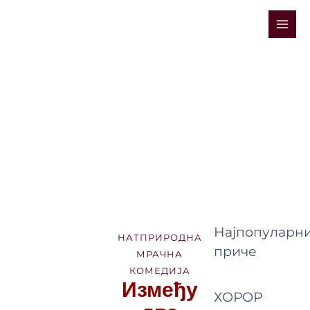
Skip
Mai
to
Men
content
Најпопуларни
НАТПРИРОДНА
приче
МРАЧНА
КОМЕДИЈА
Између
ХОРОР