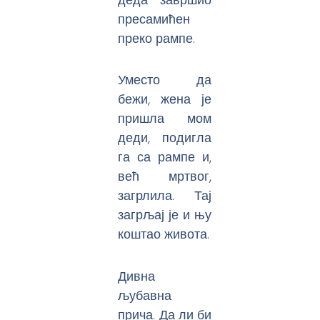
пресамићен
преко рампе.
Уместо да
бежи, жена је
пришла мом
деди, подигла
га са рампе и,
већ мртвог,
загрлила. Тај
загрљај је и њу
коштао живота.
Дивна
љубавна
прича. Да ли би