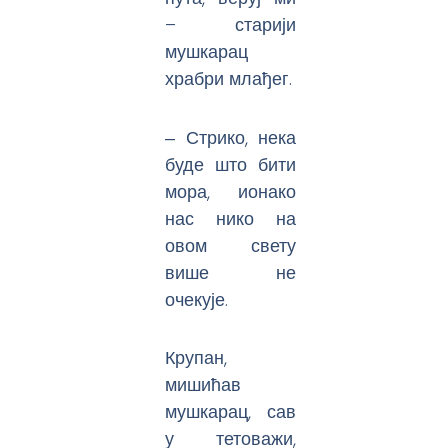
– старији
мушкарац
храбри млађег.
‒ Стрико, нека
буде што бити
мора, ионако
нас нико на
овом свету
више не
очекује.
Крупан,
мишићав
мушкарац, сав
у тетоважи,