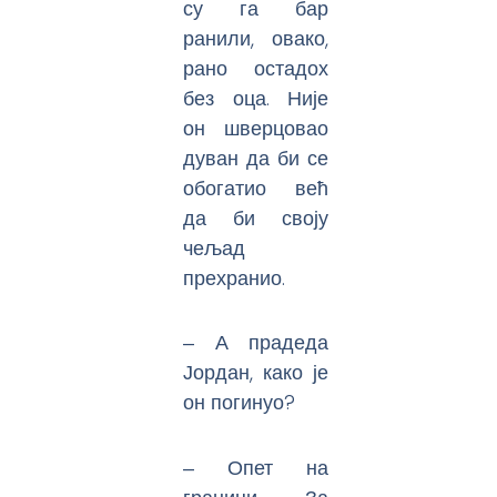
су га бар
ранили, овако,
рано остадох
без оца. Није
он шверцовао
дуван да би се
обогатио већ
да би своју
чељад
прехранио.
‒ А прадеда
Јордан, како је
он погинуо?
‒ Опет на