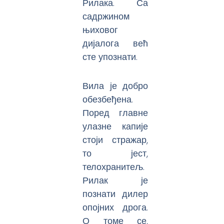
Рилака. Са
садржином
њиховог
дијалога већ
сте упознати.
Вила је добро
обезбеђена.
Поред главне
улазне капије
стоји стражар,
то јест,
телохранитељ.
Рилак је
познати дилер
опојних дрога.
О томе се,