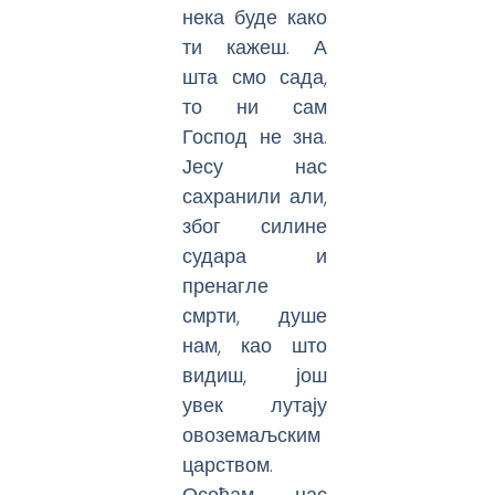
нека буде како
ти кажеш. А
шта смо сада,
то ни сам
Господ не зна.
Јесу нас
сахранили али,
због силине
судара и
пренагле
смрти, душе
нам, као што
видиш, још
увек лутају
овоземаљским
царством.
Осећам, нас