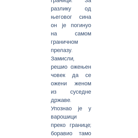
граници. За
разлику од
његовог сина
он је погинуо
на самом
граничном
прелазу.
Замисли,
решио ожењен
човек да се
ожени женом
из суседне
државе.
Упознао је у
варошици
преко границе;
боравио тамо