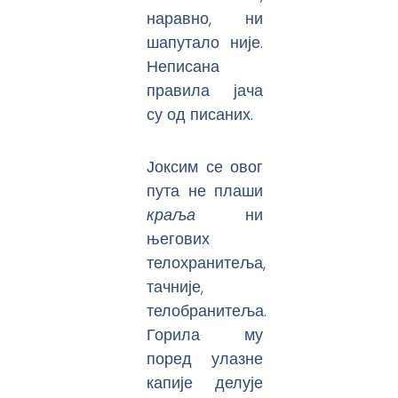
наравно, ни
шапутало није.
Неписана
правила јача
су од писаних.
Јоксим се овог
пута не плаши
краља
ни
његових
телохранитеља,
тачније,
телобранитеља.
Горила му
поред улазне
капије делује