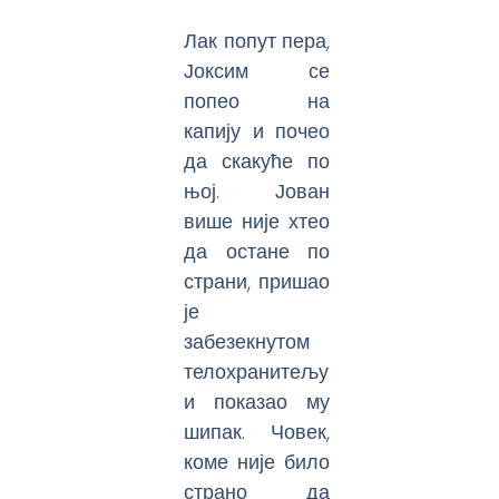
Лак попут пера,
Јоксим се
попео на
капију и почео
да скакуће по
њој. Јован
више није хтео
да остане по
страни, пришао
је
забезекнутом
телохранитељу
и показао му
шипак. Човек,
коме није било
страно да