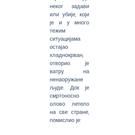
неког задави
или убије, који
је и у много
тежим
ситуацијама
остајао
хладнокрван,
отворио је
ватру на
ненаоружане
људе. Док је
смртоносно
олово летело
на све стране,
помислио је: