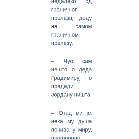
недалеко од
граничног
прелаза, деду
на самом
граничном
прелазу.
‒ Чуо сам
нешто о деда
Градимиру, о
прадеди
Јордану ништа.
‒ Отац ми је,
нека му душа
почива у миру,
шверцовао