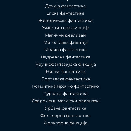
Дечија фантастика
Епска фантастика
Животињска фантастика
Животињска фикција
Магични реализам
Митолошка фикција
Мрачна фантастика
Надреална фантастика
Научнофантазијска фикција
Ниска фантастика
Порталска фантастика​
Романтика мрачне фантастике
Рурална фантастика
Савремени магијски реализам
Урбана фантастика
Фолклорна фантастика
Фолклорна фикција