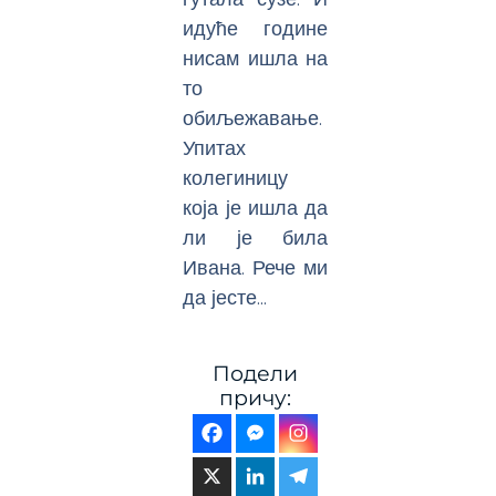
идуће године
нисам ишла на
то
обиљежавање.
Упитах
колегиницу
која је ишла да
ли је била
Ивана. Рече ми
да јесте…
Подели
причу: