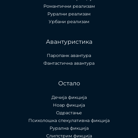
Романтични реализам
Рурални реализам
Урбани реализам
Авантуристика
Паропанк авантура
Фантастична авантура
Остало
Дечија фикција
Ноар фикција
Одрастање
Психолошка спекулативна фикција
Рурална фикција
Слипстрим фикција