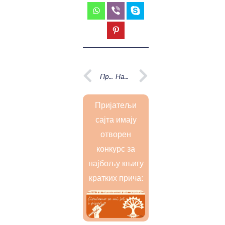
Prev
Next
Претходна
Наредна
Пријатељи
сајта имају
отворен
конкурс за
најбољу књигу
кратких прича: