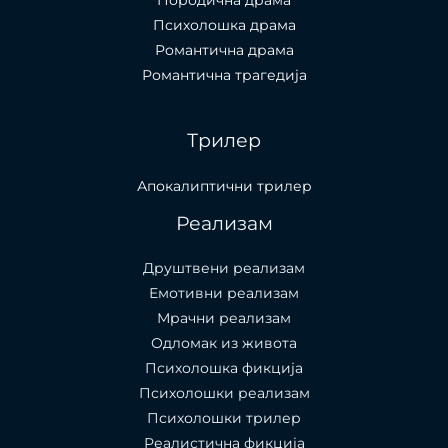
Породична драма
Психолошка драма
Романтична драма
Романтична трагедија
Трилер
Апокалиптични трилер
Реализам
Друштвени реализам
Емотивни реализам
Мрачни реализам
Одломак из живота
Психолошкa фикција
Психолошки реализам
Психолошки трилер
Реалистична фикција