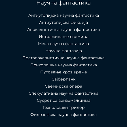
Научна фантастика
Антиутопијска научна фантастика
Антиутопијска фикција
Апокалиптична научна фантастика
Истраживање свемира
Мека научна фантастика
Научна фантазија
Постапокалиптична научна фантастика
Психолошка научна фантастика
Путовање кроз време
Сајберпанк
Свемирска опера
Спекулативна научна фантастика
Сусрет са ванземаљцима
Технолошки трилер
Филозофска научна фантастика