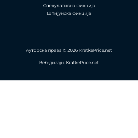
Спекулативна фикција
Шпијунска фикција
Ауторска права © 2026 KratkePrice.net
Веб-дизајн: KratkePrice.net