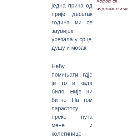
Хорор са
једна прича од
чудовиштима
прије десетак
година ми се
заувијек
урезала у срце,
душу и мозак.
Нећу
помињати гдје
је то и када
било. Није ни
битно. На том
парастосу
преко пута
мене и
колегинице