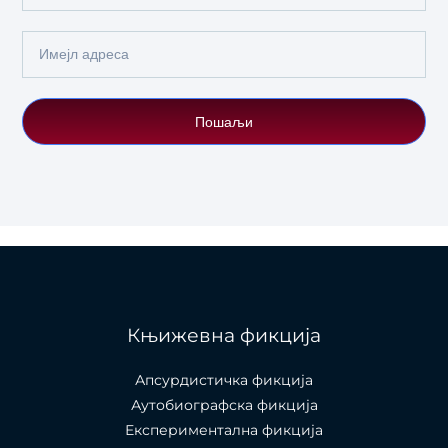
Name
Email
Пошаљи
Књижевна фикција
Апсурдистичка фикција
Аутобиографска фикција
Експериментална фикција