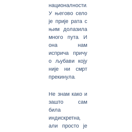
националности.
У његово село
је прије рата с
њим долазила
много пута. И
она нам
исприча причу
о љубави коју
није ни смрт
прекинула.
Не знам како и
зашто сам
била
индискретна,
али просто је