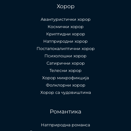
Хорор
Авантуристички хорор
Космички хорор
Криптидни хорор
Натприродни хорор
Постапокалиптични хорор
Психолошки хорор
Сатирични хорор
Телесни хорор
Хорор микрофикција
Фолклорни хорор
Хорор са чудовиштима
Романтика
Натприродна романса