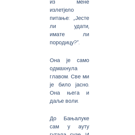
из мене
излетјело
питање: „Јесте
ли удати,
имате ли
породицу?”.
Она је само
одмахнула
главом. Све ми
је било јасно.
Она њега и
даље воли.
До Бањалуке
сам у ауту
гутала сузе. И