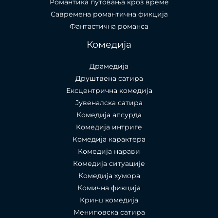
Романтика путовања кроз време
Савремена романтична фикција
Фантастична романса
Комедија
Драмедија
Друштвена сатира
Ексцентрична комедија
Јувеналска сатира
Комедија апсурда
Комедија интриге
Комедија карактера
Комедија нарави
Комедија ситуације
Комедија хумора
Комична фикција
Кринџ комедија
Мениповска сатира