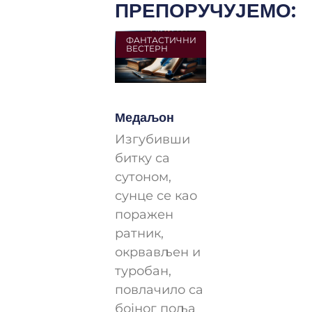
ПРЕПОРУЧУЈЕМО:
ФАНТАСТИЧНИ
ВЕСТЕРН
Медаљон
Изгубивши
битку са
сутоном,
сунце се као
поражен
ратник,
окрвављен и
туробан,
повлачило са
бојног поља