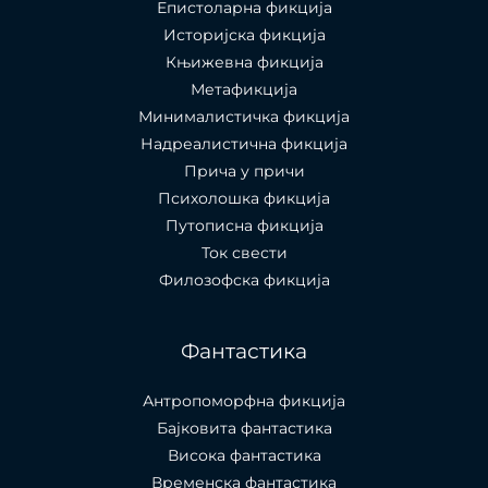
Епистоларна фикција
Историјска фикција
Књижевна фикција
Метафикција
Минималистичка фикција
Надреалистична фикција
Прича у причи
Психолошкa фикција
Путописна фикција
Ток свести
Филозофска фикција
Фантастика
Антропоморфна фикција
Бајковита фантастика
Висока фантастика
Временска фантастика