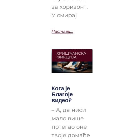
за хоризонт.
У смирај
Настави...
ХРИШЋАНСКА
ФИКЦИЈА
Кога је
Благоје
видео?
– А, да ниси
мало више
потегао оне
твоје домаће