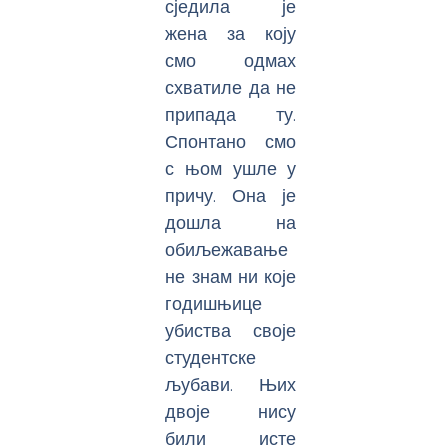
сједила је
жена за коју
смо одмах
схватиле да не
припада ту.
Спонтано смо
с њом ушле у
причу. Она је
дошла на
обиљежавање
не знам ни које
годишњице
убиства своје
студентске
љубави. Њих
двоје нису
били исте