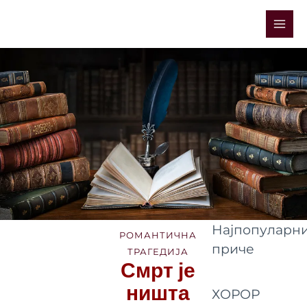
Skip
Mai
to
Men
content
Најпопуларни
РОМАНТИЧНА
приче
ТРАГЕДИЈА
Смрт је
ништа
ХОРОР