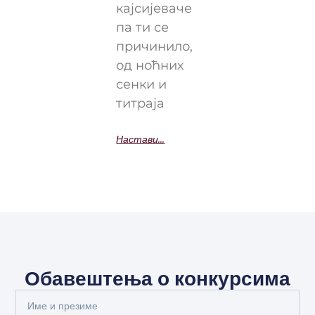
кајсијеваче
па ти се
причинило,
од ноћних
сенки и
титраја
Настави...
Обавештења о конкурсима
Full