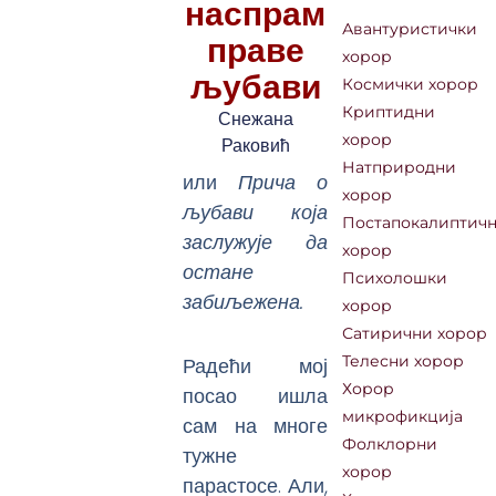
наспрам
Авантуристички
праве
хорор
љубави
Космички хорор
Криптидни
Снежана
хорор
Раковић
Натприродни
или
Прича о
хорор
љубави која
Постапокалиптич
заслужује да
хорор
остане
Психолошки
забиљежена.
хорор
Сатирични хорор
Радећи мој
Телесни хорор
Хорор
посао ишла
микрофикција
сам на многе
Фолклорни
тужне
хорор
парастосе. Али,