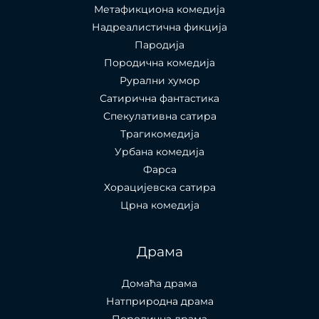
Метафикциона комедија
Надреалистична фикција
Пародија
Породична комедија
Рурални хумор
Сатирична фантастика
Спекулативна сатира
Трагикомедија
Урбана комедија
Фарса
Хорацијевска сатира
Црна комедија
Драма
Домаћа драма
Натприродна драма