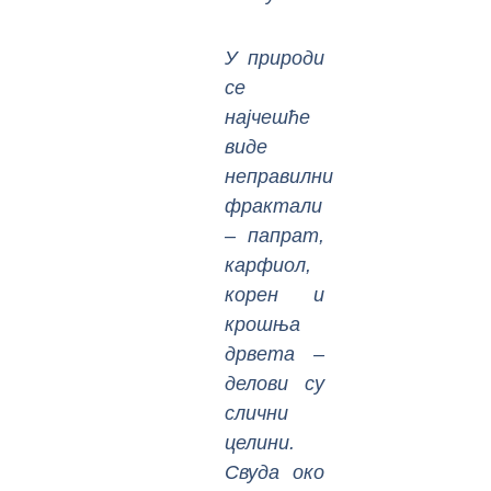
У природи
се
најчешће
виде
неправилни
фрактали
– папрат,
карфиол,
корен и
крошња
дрвета –
делови су
слични
целини.
Свуда око