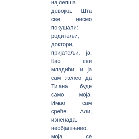
најлепша
девојка. Шта
све нисмо
покушали:
родитељи,
доктори,
пријатељи, ја.
Као сви
младићи, и ја
сам желео да
Тијана буде
само моја.
Имао сам
среће. Али,
изненада,
необјашњиво,
моја се