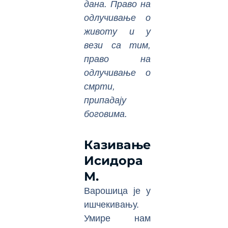
дана. Право на
одлучивање о
животу и у
вези са тим,
право на
одлучивање о
смрти,
припадају
боговима.
Казивање
Исидора
М.
Варошица је у
ишчекивању.
Умире нам