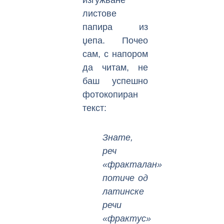
изгужване
листове
папира из
џепа. Почео
сам, с напором
да читам, не
баш успешно
фотокопиран
текст:
Знате,
реч
«фракталан»
потиче од
латинске
речи
«фрактус»