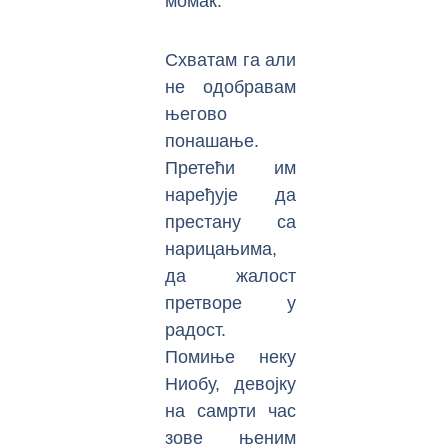
момак.
Схватам га али
не одобравам
његово
понашање.
Претећи им
наређује да
престану са
нарицањима,
да жалост
претворе у
радост.
Помиње неку
Ниобу, девојку
на самрти час
зове њеним