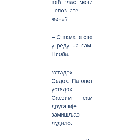
већ глас мени
непознате
жене?
– С вама је све
у реду. Ја сам,
Ниоба.
Устадох.
Седох. Па опет
устадох.
Сасвим сам
другачије
замишљао
лудило.