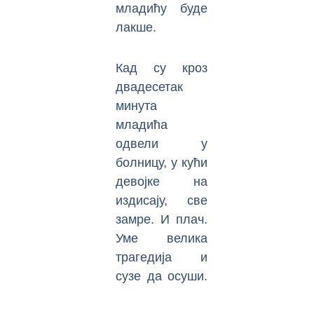
младићу буде
лакше.
Кад су кроз
двадесетак
минута
младића
одвели у
болницу, у кући
девојке на
издисају, све
замре. И плач.
Уме велика
трагедија и
сузе да осуши.