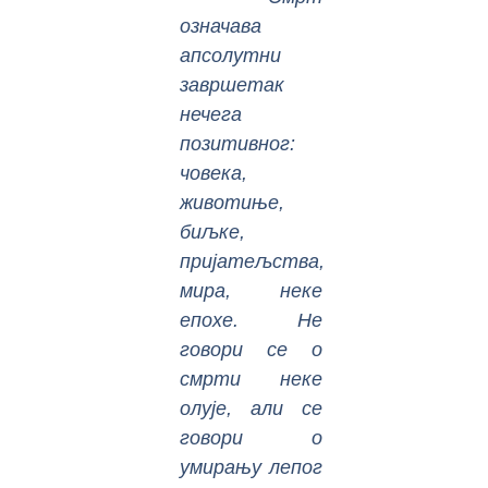
означава
апсолутни
завршетак
нечега
позитивног:
човека,
животиње,
биљке,
пријатељства,
мира, неке
епохе. Не
говори се о
смрти неке
олује, али се
говори о
умирању лепог