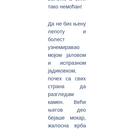
тако немоћан!
Да не бих њену
лепоту и
болест
узнемиравао
мојом јаловом
и испразном
јадиковком,
почех са свих
страна да
разгледам
камен. Већи
његов део
бејаше мокар,
жалосна врба