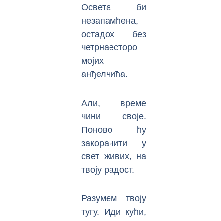
Освета би
незапамћена,
остадох без
четрнаесторо
мојих
анђелчића.
Али, време
чини своје.
Поново ћу
закорачити у
свет живих, на
твоју радост.
Разумем твоју
тугу. Иди кући,