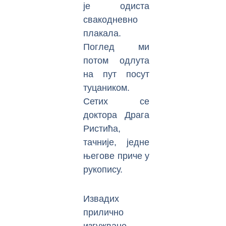
је одиста
свакодневно
плакала.
Поглед ми
потом одлута
на пут посут
туцаником.
Сетих се
доктора Драга
Ристића,
тачније, једне
његове приче у
рукопису.
Извадих
прилично