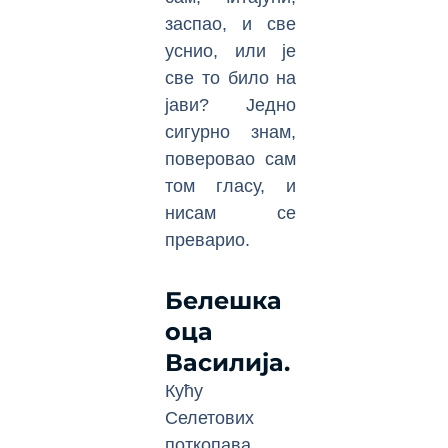
заспао, и све
уснио, или је
све то било на
јави? Једно
сигурно знам,
поверовао сам
том гласу, и
нисам се
преварио.
Белешка
оца
Василија.
Кућу
Селетових
поткопава