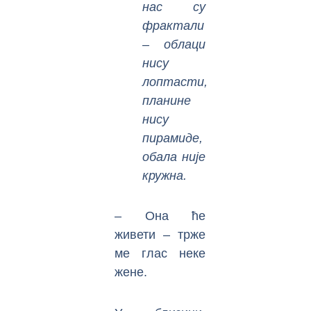
нас су
фрактали
– облаци
нису
лоптасти,
планине
нису
пирамиде,
обала није
кружна.
– Она ће
живети – трже
ме глас неке
жене.