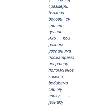
сразмери.
Њихови
делови су
слични
целини.
Ако под
разним
увећањима
посматрамо
површину
поломљеног
камена,
добићемо
сличну
слику –
једнаку