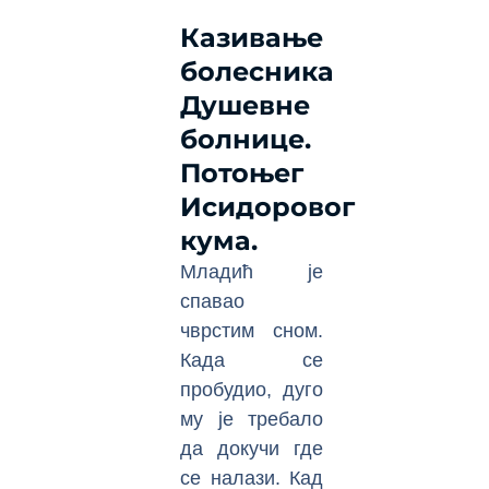
Казивање
болесника
Душевне
болнице.
Потоњег
Исидоровог
кума.
Младић је
спавао
чврстим сном.
Када се
пробудио, дуго
му је требало
да докучи где
се налази. Кад