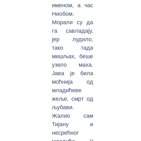
именом, а час
Ниобом.
Морали су да
га савладају,
јер лудило,
тако тада
мишљах, беше
узело маха.
Јава је била
моћнија од
младићеве
жеље, смрт од
љубави.
Жалио сам
Тијану и
несрећног