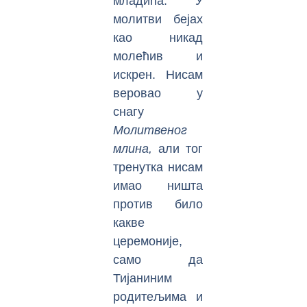
младића. У
молитви бејах
као никад
молећив и
искрен. Нисам
веровао у
снагу
Молитвеног
млина,
али тог
тренутка нисам
имао ништа
против било
какве
церемоније,
само да
Тијаниним
родитељима и