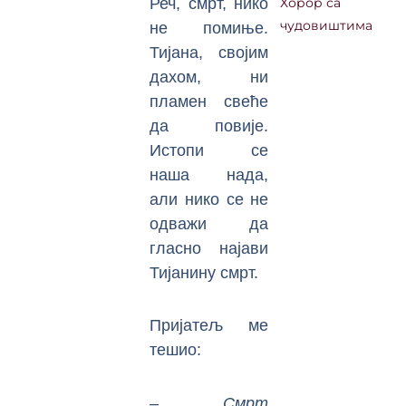
Реч, смрт, нико
Хорор са
чудовиштима
не помиње.
Тијана, својим
дахом, ни
пламен свеће
да повије.
Истопи се
наша нада,
али нико се не
одважи да
гласно најави
Тијанину смрт.
Пријатељ ме
тешио:
– Смрт