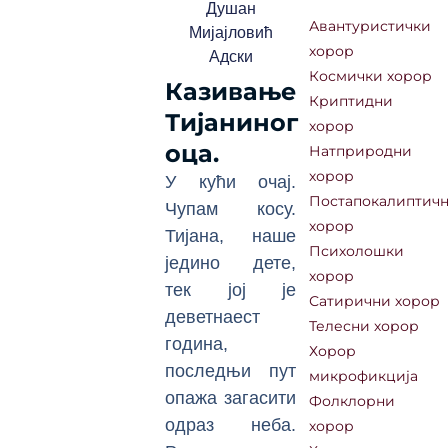
Душан
Авантуристички
Мијајловић
хорор
Адски
Космички хорор
Казивање
Криптидни
Тијаниног
хорор
оца
.
Натприродни
хорор
У кући очај.
Постапокалиптич
Чупам косу.
хорор
Тијана, наше
Психолошки
једино дете,
хорор
тек јој је
Сатирични хорор
деветнаест
Телесни хорор
година,
Хорор
последњи пут
микрофикција
опажа загасити
Фолклорни
одраз неба.
хорор