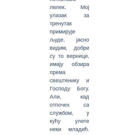
лелек. Мој
улазак за
тренутак
примирује
људе, јасно
видим, добри
су то верници,
имају обзира
према
свештенику и
Господу Богу.
Али, кад
отпочех са
службом, у
кућу улете
неки младић.