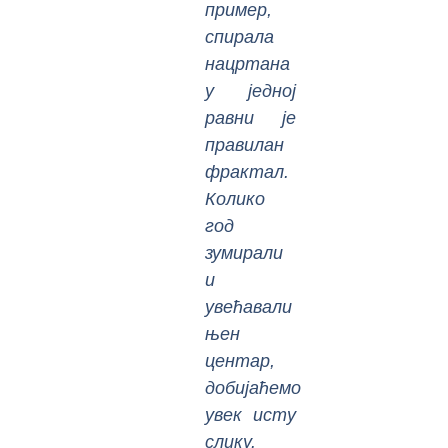
пример,
спирала
нацртана
у једној
равни је
правилан
фрактал.
Колико
год
зумирали
и
увећавали
њен
центар,
добијаћемо
увек исту
слику.