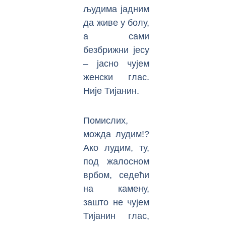
људима јадним
да живе у болу,
а сами
безбрижни јесу
– јасно чујем
женски глас.
Није Тијанин.
Помислих,
можда лудим!?
Ако лудим, ту,
под жалосном
врбом, седећи
на камену,
зашто не чујем
Тијанин глас,