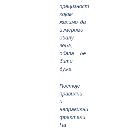
прецизност
којом
желимо да
измеримо
обалу
већа,
обала ће
бити
дужа.
Постоје
правилни
и
неправилни
фрактали.
На