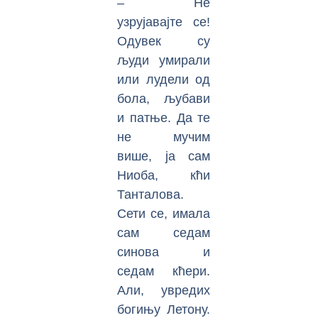
– Не
узрујавајте се!
Одувек су
људи умирали
или лудели од
бола, љубави
и патње. Да те
не мучим
више, ја сам
Ниоба, кћи
Танталова.
Сети се, имала
сам седам
синова и
седам кћери.
Али, увредих
богињу Летону.