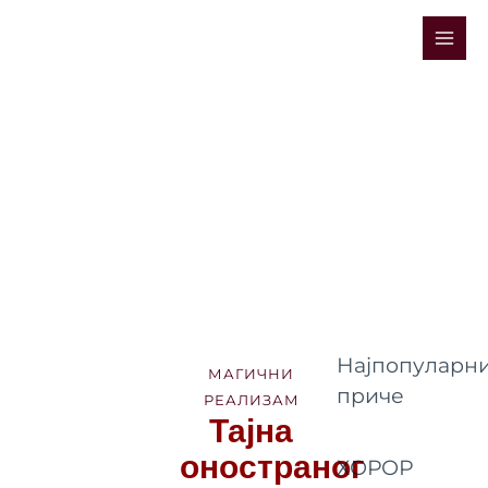
Skip
Mai
to
Men
content
Најпопуларни
МАГИЧНИ
приче
РЕАЛИЗАМ
Тајна
оностраног
ХОРОР