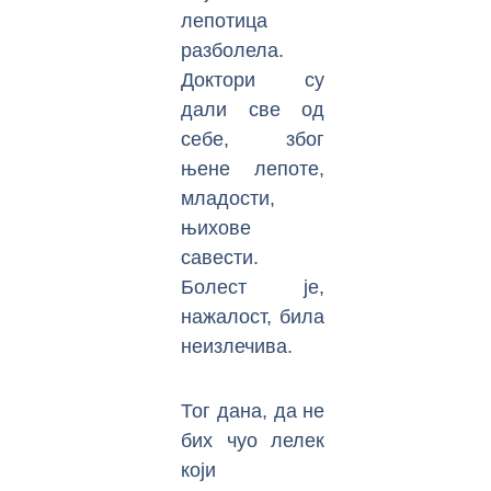
лепотица
разболела.
Доктори су
дали све од
себе, због
њене лепоте,
младости,
њихове
савести.
Болест је,
нажалост, била
неизлечива.
Тог дана, да не
бих чуо лелек
који