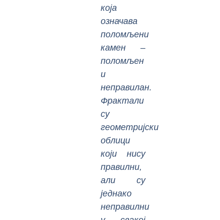
која
означава
поломљени
камен –
поломљен
и
неправилан.
Фрактали
су
геометријски
облици
који нису
правилни,
али су
једнако
неправилни
у свакој