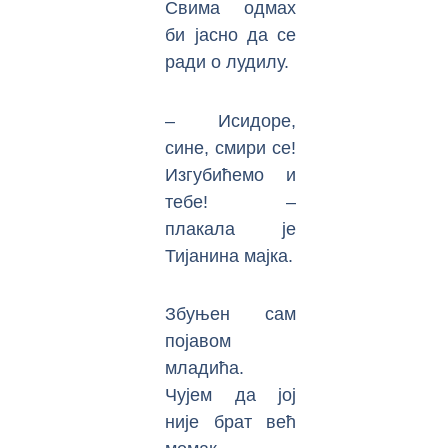
Свима одмах
би јасно да се
ради о лудилу.
– Исидоре,
сине, смири се!
Изгубићемо и
тебе! –
плакала је
Тијанина мајка.
Збуњен сам
појавом
младића.
Чујем да јој
није брат већ