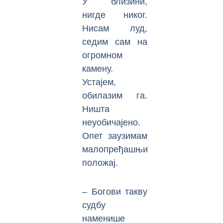
У близини,
нигде никог.
Нисам луд,
седим сам на
огромном
камену.
Устајем,
обилазим га.
Ништа
неуобичајено.
Опет заузимам
малопређашњи
положај.
– Богови такву
судбу
наменише