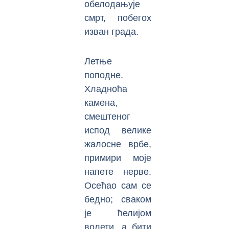
обелодањује
смрт, побегох
изван града.
Летње
поподне.
Хладноћа
камена,
смештеног
испод велике
жалосне врбе,
примири моје
напете нерве.
Осећао сам се
бедно; сваком
је ћелијом
волети, а бити