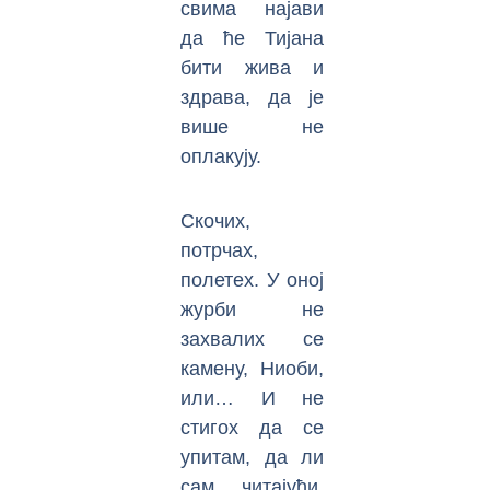
свима најави
да ће Тијана
бити жива и
здрава, да је
више не
оплакују.
Скочих,
потрчах,
полетех. У оној
журби не
захвалих се
камену, Ниоби,
или… И не
стигох да се
упитам, да ли
сам, читајући,