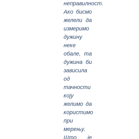
неправилност.
Ако бисмо
желели да
измеримо
дужину
неке
обале, та
дужина би
зависила
од
тачности
коју
желимо да
користимо
при
мерењу.
Што је