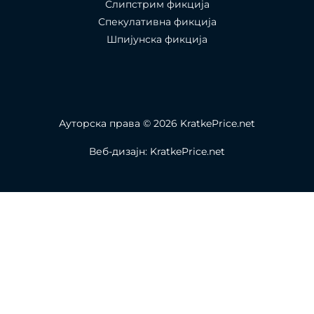
Слипстрим фикција
Спекулативна фикција
Шпијунска фикција
Ауторска права © 2026 KratkePrice.net
Веб-дизајн: KratkePrice.net