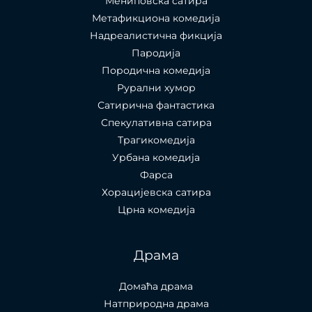
Мениповска сатира
Метафикциона комедија
Надреалистична фикција
Пародија
Породична комедија
Рурални хумор
Сатирична фантастика
Спекулативна сатира
Трагикомедија
Урбана комедија
Фарса
Хорацијевска сатира
Црна комедија
Драма
Домаћа драма
Натприродна драма