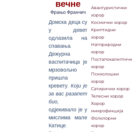
вечне
Авантуристички
Фрањо Франчич
хорор
Домска деца су
Космички хорор
у девет
Криптидни
одлазила на
хорор
спавања.
Натприродни
хорор
Дежурна
Постапокалиптич
васпитачица је
хорор
мрзовољно
Психолошки
пришла
хорор
кревету.
Који је
Сатирични хорор
за вас разапет
Телесни хорор
био
,
Хорор
одјекивало је у
микрофикција
мислима мале
Фолклорни
Катице.
хорор