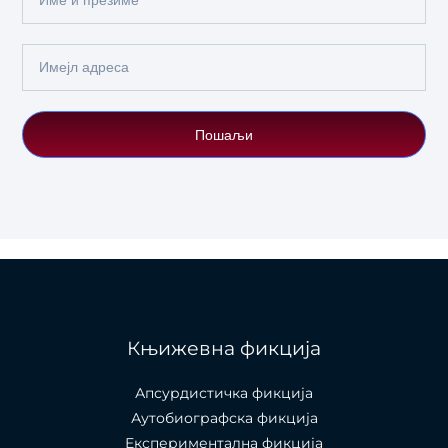
Name
Email
Пошаљи
Књижевна фикција
Апсурдистичка фикција
Аутобиографска фикција
Експериментална фикција