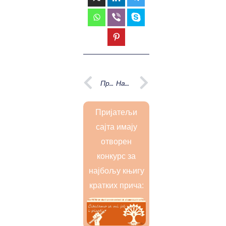
Prev
Next
Претходна
Наредна
Пријатељи
сајта имају
отворен
конкурс за
најбољу књигу
кратких прича: