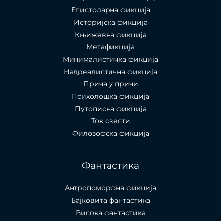
Епистоларна фикција
Историјска фикција
Књижевна фикција
Метафикција
Минималистичка фикција
Надреалистична фикција
Прича у причи
Психолошкa фикција
Путописна фикција
Ток свести
Филозофска фикција
Фантастика
Антропоморфна фикција
Бајковита фантастика
Висока фантастика