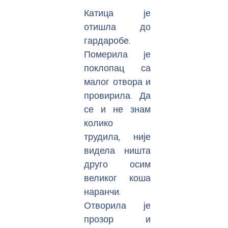
Катица је
отишла до
гардаробе.
Померила је
поклопац са
малог отвора и
провирила. Да
се и не знам
колико
трудила, није
видела ништа
друго осим
великог коша
наранчи.
Отворила је
прозор и