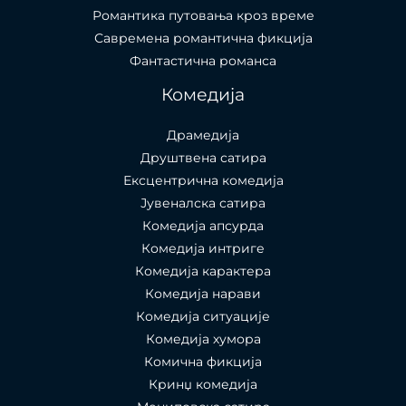
Романтика путовања кроз време
Савремена романтична фикција
Фантастична романса
Комедија
Драмедија
Друштвена сатира
Ексцентрична комедија
Јувеналска сатира
Комедија апсурда
Комедија интриге
Комедија карактера
Комедија нарави
Комедија ситуације
Комедија хумора
Комична фикција
Кринџ комедија