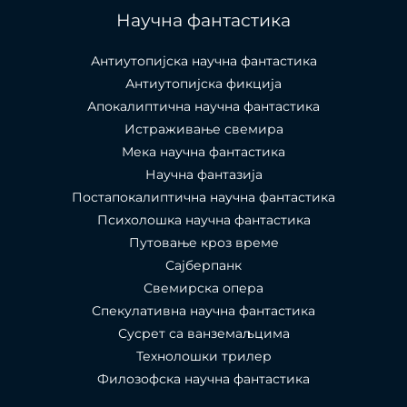
Научна фантастика
Антиутопијска научна фантастика
Антиутопијска фикција
Апокалиптична научна фантастика
Истраживање свемира
Мека научна фантастика
Научна фантазија
Постапокалиптична научна фантастика
Психолошка научна фантастика
Путовање кроз време
Сајберпанк
Свемирска опера
Спекулативна научна фантастика
Сусрет са ванземаљцима
Технолошки трилер
Филозофска научна фантастика