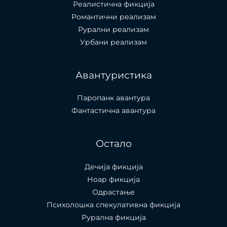
Реалистична фикција
Романтични реализам
Рурални реализам
Урбани реализам
Авантуристика
Паропанк авантура
Фантастична авантура
Остало
Дечија фикција
Ноар фикција
Одрастање
Психолошка спекулативна фикција
Рурална фикција