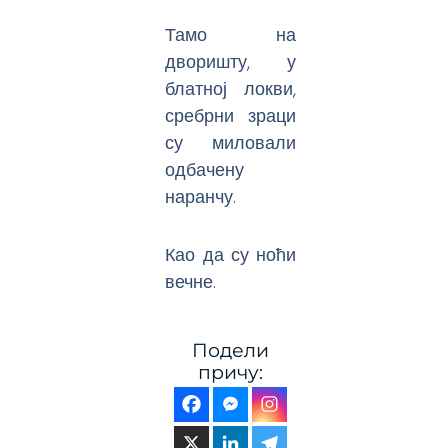
Тамо на
дворишту, у
блатној локви,
сребрни зраци
су миловали
одбачену
наранчу.
Као да су ноћи
вечне.
Подели
причу: