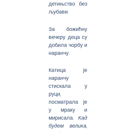
детињство без
љубави.
За божићну
вечеру деца су
добила чорбу и
наранчу.
Катица је
наранчу
стискала у
руци,
посматрала је
у мраку и
мирисала.
Кад
будем велика,