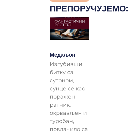
ПРЕПОРУЧУЈЕМО:
ФАНТАСТИЧНИ
ВЕСТЕРН
Медаљон
Изгубивши
битку са
сутоном,
сунце се као
поражен
ратник,
окрвављен и
туробан,
повлачило са