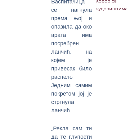
Васпитачица
Хорор са
се нагнула
чудовиштима
према њој и
опазила да око
врата има
посребрен
ланчић, на
којем је
привесак било
распело.
Једним самим
покретом јој је
стргнула
ланчић.
„Рекла сам ти
да те глупости