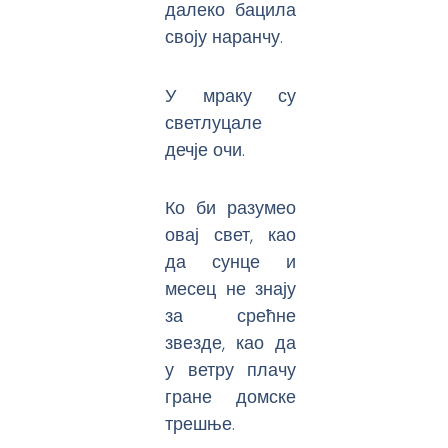
далеко бацила
своју наранчу.
У мраку су
светлуцале
дечје очи.
Ко би разумео
овај свет, као
да сунце и
месец не знају
за срећне
звезде, као да
у ветру плачу
гране домске
трешње.