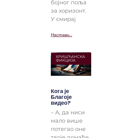
бојног поља
за хоризонт.
У смирај
Настави...
ХРИШЋАНСКА
ФИКЦИЈА
Кога је
Благоје
видео?
– А, да ниси
мало више
потегао оне
твоје домаће