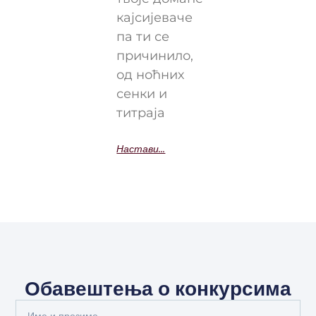
кајсијеваче
па ти се
причинило,
од ноћних
сенки и
титраја
Настави...
Обавештења о конкурсима
Full