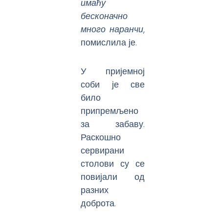
имаћу
бесконачно
много наранчи
,
помислила је.
У пријемној
соби је све
било
припремљено
за забаву.
Раскошно
сервирани
столови су се
повијали од
разних
доброта.