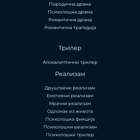
Породична драма
Психолошка драма
Романтична драма
Романтична трагедија
Трилер
Апокалиптични трилер
Реализам
Друштвени реализам
Емотивни реализам
Мрачни реализам
Одломак из живота
Психолошкa фикција
Психолошки реализам
Психолошки трилер