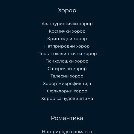
Хорор
Авантуристички хорор
Космички хорор
Криптидни хорор
Натприродни хорор
Постапокалиптични хорор
Психолошки хорор
Сатирични хорор
Телесни хорор
Хорор микрофикција
Фолклорни хорор
Хорор са чудовиштима
Романтика
Натприродна романса