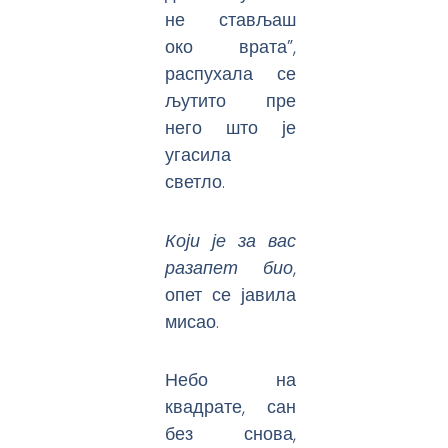
не стављаш
око врата”,
распухала се
љутито пре
него што је
угасила
светло.
Који је за вас
разапет био
,
опет се јавила
мисао.
Небо на
квадрате, сан
без снова,