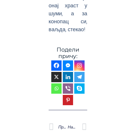
онај храст у
шуми, а за
конопац си,
ваљда, стекао!
Подели
причу:
Prev
Next
Претходна
Наредна