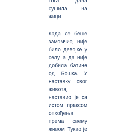
тога дана
сушила на
жици.
Када се беше
замомчио, није
било девојке у
селу а да није
добила батине
од Бошка. У
наставку свог
живота,
наставио је са
истом праксом
опхођења
према свему
живом. Тукао је