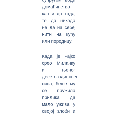
домаћинство
као и до тада,
те да никада
не да на себе,
нити на кућу
или породицу.
Када је Рајко
срео Миланку
и њеног
десетогодишњег
сина, беше му
се пружила
прилика да
мало ужива у
својој злоби и