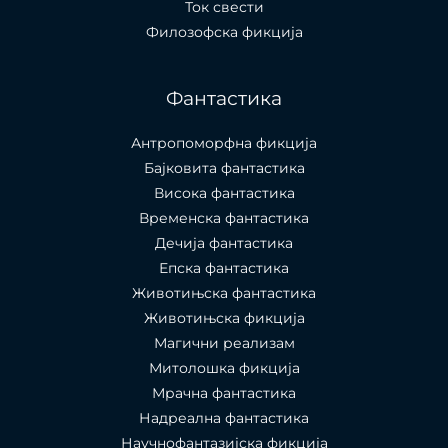
Ток свести
Филозофска фикција
Фантастика
Антропоморфна фикција
Бајковита фантастика
Висока фантастика
Временска фантастика
Дечија фантастика
Епска фантастика
Животињска фантастика
Животињска фикција
Магични реализам
Митолошка фикција
Мрачна фантастика
Надреална фантастика
Научнофантазијска фикција