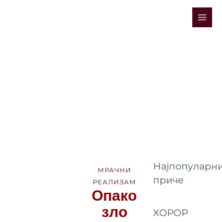
Skip
Mai
to
Men
content
Најпопуларни
МРАЧНИ
приче
РЕАЛИЗАМ
Опако
зло
ХОРОР