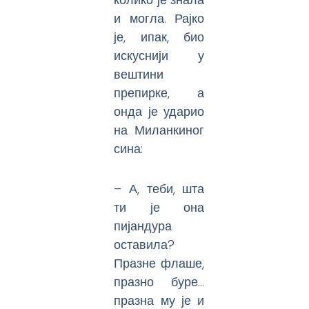
и могла. Рајко
је, ипак, био
искуснији у
вештини
препирке, а
онда је ударио
на Миланкиног
сина:
– А, теби, шта
ти је она
пијандура
оставила?
Празне флаше,
празно буре…
празна му је и