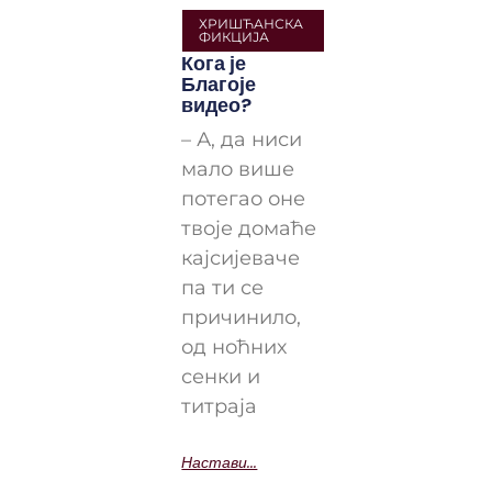
ХРИШЋАНСКА
ФИКЦИЈА
Кога је
Благоје
видео?
– А, да ниси
мало више
потегао оне
твоје домаће
кајсијеваче
па ти се
причинило,
од ноћних
сенки и
титраја
Настави...