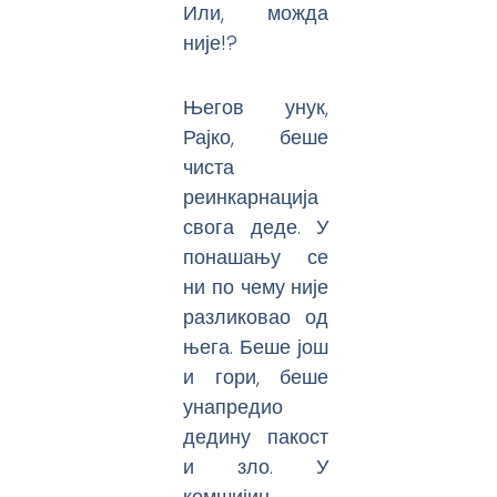
Или, можда
није!?
Његов унук,
Рајко, беше
чиста
реинкарнација
свога деде. У
понашању се
ни по чему није
разликовао од
њега. Беше још
и гори, беше
унапредио
дедину пакост
и зло. У
комшијин