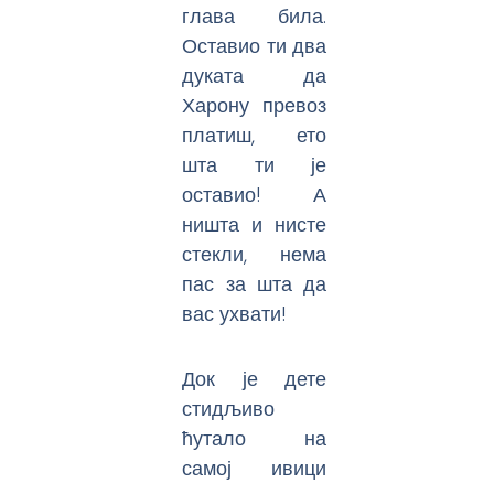
глава била.
Оставио ти два
дуката да
Харону превоз
платиш, ето
шта ти је
оставио! А
ништа и нисте
стекли, нема
пас за шта да
вас ухвати!
Док је дете
стидљиво
ћутало на
самој ивици