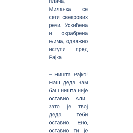
плача,
Миланка се
сети свекрових
речи. Усхићена
и охрабрена
њима, одважно
иступи пред
Рајка:
– Ништа, Рајко!
Наш деда нам
баш ништа није
оставио. Али…
зато је твој
деда теби
оставио. Ено,
оставио ти је