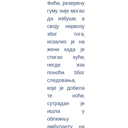
Фићи, резервну
гуму није могао
да избуши, а
своју нервозу
због тога,
искалио је на
жени када је
стигао кући,
негде иза
поноћи. Због
следовања,
које је добила
те ноћи,
сутрадан је
ишла у
оближњу
амбуланту на