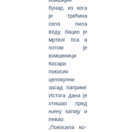
бунар, из кога
је трећина
села пила
воду, бацио је
мртвог пса а
потом је
комшиници
Косари
покосио
целокупни
засад паприке.
Истога дана је
отишао пред
њену капију и
певао:
„Покосила ко-