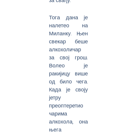
за свађу.
Тога дана је
налетео на
Миланку. Њен
свекар беше
алкохоличар
за свој грош.
Волео је
ракијицу више
од било чега.
Када је своју
јетру
преоптеретио
чарима
алкохола, она
њега