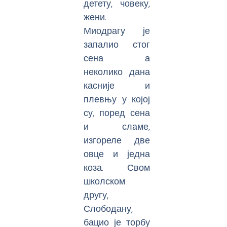
детету, човеку,
жени.
Миодрагу је
запалио стог
сена а
неколико дана
касније и
плевњу у којој
су, поред сена
и сламе,
изгореле две
овце и једна
коза. Свом
школском
другу,
Слободану,
бацио је торбу