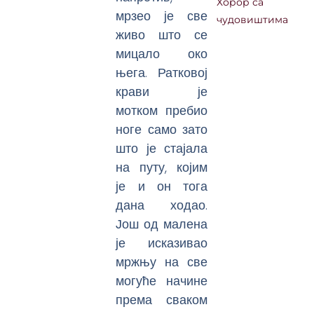
Хорор са
мрзео је све
чудовиштима
живо што се
мицало око
њега. Ратковој
крави је
мотком пребио
ноге само зато
што је стајала
на путу, којим
је и он тога
дана ходао.
Још од малена
је исказивао
мржњу на све
могуће начине
према сваком