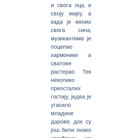
и свога оца, и
своју мајку, а
када је женио
свога сина,
музикантима је
поцепао
хармонике а
сватове
растерао. Тек
неколико
преосталих
гостију, једва је
угасило
младине
дарове, док су
још били онако