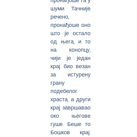
пронађоше га у
шуми. Тачније
речено,
пронађоше оно
што је остало
од њега, и то
на конопцу,
чији је један
крај био везан
за истурену
грану
подебелог
храста, а други
крај завршавао
око његове
гуше. Беше то
Бошков крај.