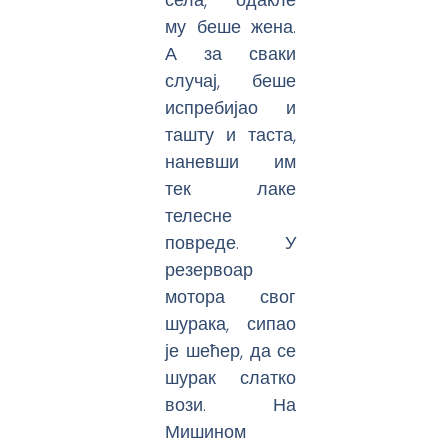
му беше жена.
А за сваки
случај, беше
испребијао и
ташту и таста,
наневши им
тек лаке
телесне
повреде. У
резервоар
мотора свог
шурака, сипао
је шећер, да се
шурак слатко
вози. На
Мишином