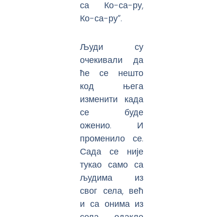
са Ко-са-ру,
Ко-са-ру”.
Људи су
очекивали да
ће се нешто
код њега
изменити када
се буде
оженио. И
променило се.
Сада се није
тукао само са
људима из
свог села, већ
и са онима из
села, одакле