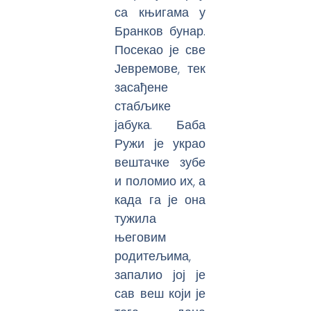
са књигама у
Бранков бунар.
Посекао је све
Јевремове, тек
засађене
стабљике
јабука. Баба
Ружи је украо
вештачке зубе
и поломио их, а
када га је она
тужила
његовим
родитељима,
запалио јој је
сав веш који је