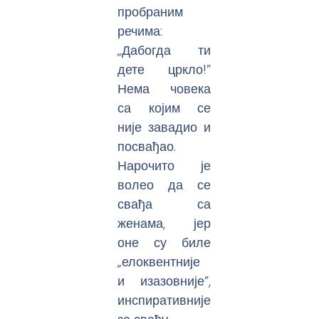
пробраним
речима:
„Дабогда ти
дете цркло!”
Нема човека
са којим се
није завадио и
посвађао.
Нарочито је
волео да се
свађа са
женама, јер
оне су биле
„елоквентније
и изазовније”,
инспиративније