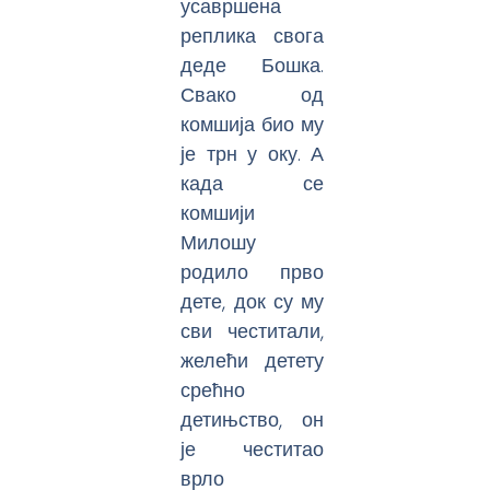
усавршена
реплика свога
деде Бошка.
Свако од
комшија био му
је трн у оку. А
када се
комшији
Милошу
родило прво
дете, док су му
сви честитали,
желећи детету
срећно
детињство, он
је честитао
врло