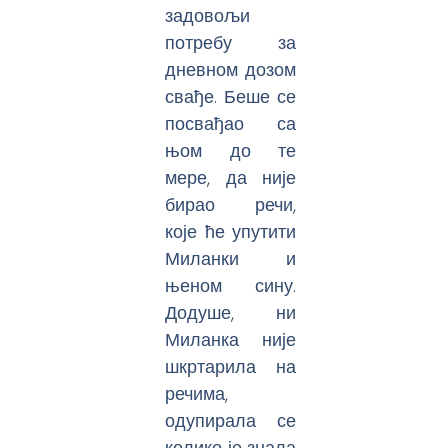
задовољи
потребу за
дневном дозом
свађе. Беше се
посвађао са
њом до те
мере, да није
бирао речи,
које ће упутити
Миланки и
њеном сину.
Додуше, ни
Миланка није
шкртарила на
речима,
одупирала се
колико је знала