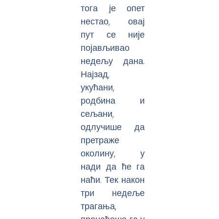
тога је опет
нестао, овај
пут се није
појављивао
недељу дана.
Најзад,
укућани,
родбина и
сељани,
одлучише да
претраже
околину, у
нади да ће га
наћи. Тек након
три недеље
трагања,