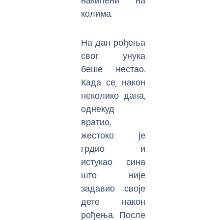
накићени на
колима.
На дан рођења
свог унука
беше нестао.
Када се, након
неколико дана,
однекуд
вратио,
жестоко је
грдио и
истукао сина
што није
задавио своје
дете након
рођења. После