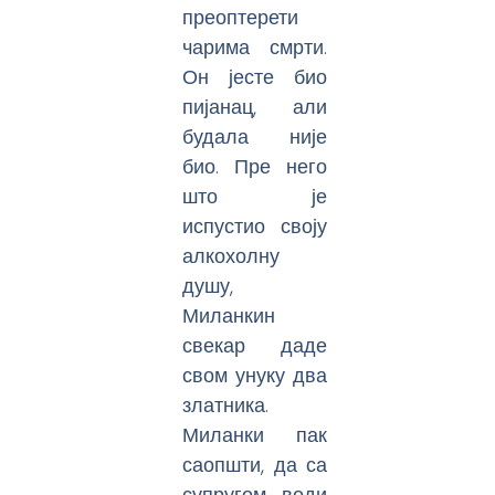
преоптерети
чарима смрти.
Он јесте био
пијанац, али
будала није
био. Пре него
што је
испустио своју
алкохолну
душу,
Миланкин
свекар даде
свом унуку два
златника.
Миланки пак
саопшти, да са
супругом води