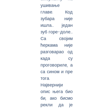
ушивање
главе. Код
зубара није
ишла… један
зуб горе-доле…
Са својим
ћеркама није
разговарао од
када су
проговориле, а
са сином и пре
тога.
Највернији
опис њега био
би, ако бисмо
рекли да је