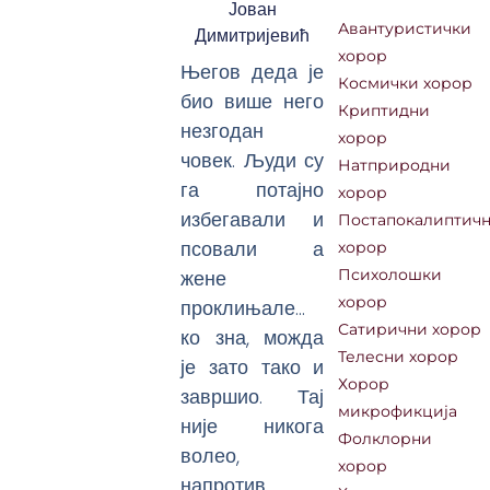
Јован
Авантуристички
Димитријевић
хорор
Његов деда је
Космички хорор
био више него
Криптидни
незгодан
хорор
човек. Људи су
Натприродни
га потајно
хорор
избегавали и
Постапокалиптич
псовали а
хорор
жене
Психолошки
хорор
проклињале…
Сатирични хорор
ко зна, можда
Телесни хорор
је зато тако и
Хорор
завршио. Тај
микрофикција
није никога
Фолклорни
волео,
хорор
напротив,