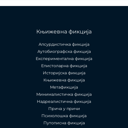
Књижевна фикција
Апсурдистичка фикција
Аутобиографска фикција
Експериментална фикција
Епистоларна фикција
Историјска фикција
Књижевна фикција
Метафикција
Минималистичка фикција
Надреалистична фикција
Прича у причи
Психолошкa фикција
Путописна фикција