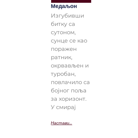
Медаљон
Изгубивши
битку са
сутоном,
сунце се као
поражен
ратник,
окрвављен и
туробан,
повлачило са
бојног поља
за хоризонт.
У смирај
Настави...