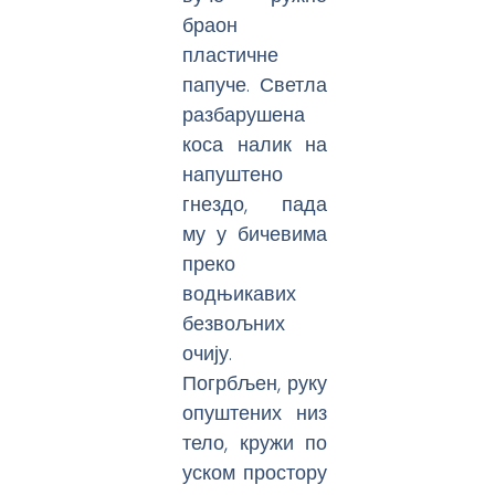
браон
пластичне
папуче. Светла
разбарушена
коса налик на
напуштено
гнездо, пада
му у бичевима
преко
водњикавих
безвољних
очију.
Погрбљен, руку
опуштених низ
тело, кружи по
уском простору