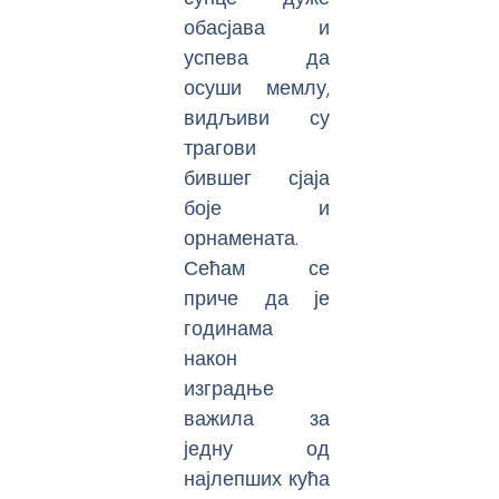
обасјава и
успева да
осуши мемлу,
видљиви су
трагови
бившег сјаја
боје и
орнамената.
Сећам се
приче да је
годинама
након
изградње
важила за
једну од
најлепших кућа