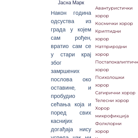
Јасна Марк
Авантуристички
Након година
хорор
одсуства из
Космички хорор
града у којем
Криптидни
сам рођен,
хорор
вратио сам се
Натприродни
у стари крај
хорор
због
Постапокалиптич
замршених
хорор
Психолошки
послова око
хорор
оставине, и
Сатирични хорор
пробудио
Телесни хорор
сећања која и
Хорор
поред свих
микрофикција
каснијих
Фолклорни
догађаја нису
хорор
успела чак ни