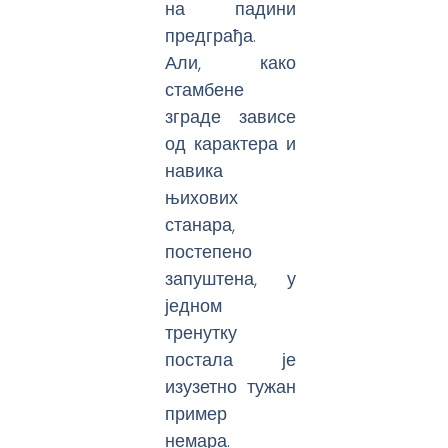
на падини
предграђа.
Али, како
стамбене
зграде зависе
од карактера и
навика
њихових
станара,
постепено
запуштена, у
једном
тренутку
постала је
изузетно тужан
пример
немара.