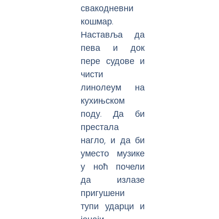
свакодневни
кошмар.
Наставља да
пева и док
пере судове и
чисти
линолеум на
кухињском
поду. Да би
престала
нагло, и да би
уместо музике
у ноћ почели
да излазе
пригушени
тупи ударци и