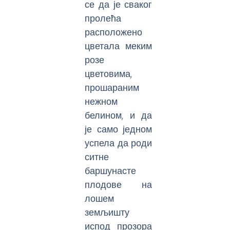
се да је сваког
пролећа
расположено
цветала меким
розе
цветовима,
прошараним
нежном
белином, и да
је само једном
успела да роди
ситне
баршунасте
плодове на
лошем
земљишту
испод прозора