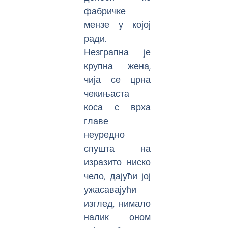
фабричке
мензе у којој
ради.
Незграпна је
крупна жена,
чија се црна
чекињаста
коса с врха
главе
неуредно
спушта на
изразито ниско
чело, дајући јој
ужасавајући
изглед, нимало
налик оном