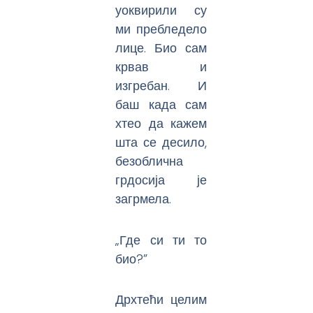
уоквирили су
ми пребледело
лице. Био сам
крвав и
изгребан. И
баш када сам
хтео да кажем
шта се десило,
безоблична
грдосија је
загрмела.
„Где си ти то
био?”
Дрхтећи целим