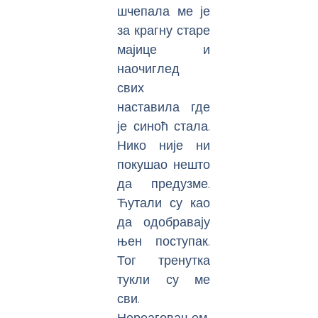
шчепала ме је
за крагну старе
мајице и
наочиглед
свих
наставила где
је синоћ стала.
Нико није ни
покушао нешто
да предузме.
Ћутали су као
да одобравају
њен поступак.
Тог тренутка
тукли су ме
сви.
Нереаговањем.