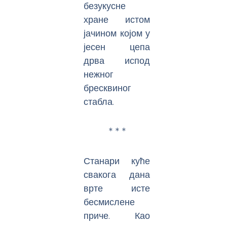
безукусне
хране истом
јачином којом у
јесен цепа
дрва испод
нежног
бресквиног
стабла.
* * *
Станари куће
свакога дана
врте исте
бесмислене
приче. Као