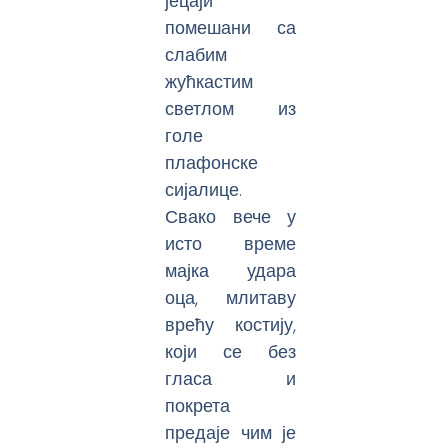
јецаји
помешани са
слабим
жућкастим
светлом из
голе
плафонске
сијалице.
Свако вече у
исто време
мајка удара
оца, млитаву
врећу костију,
који се без
гласа и
покрета
предаје чим је