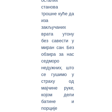
осталих
станова
трошне куће да
иза
закључаних
врата утону
без савести у
миран сан. Без
обзира за нас
седморо
недужних, што
се гушимо у
страху од
мајчине руке,
којом дели
батине и
порције