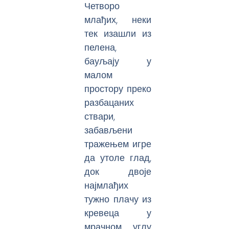
Четворо
млађих, неки
тек изашли из
пелена,
бауљају у
малом
простору преко
разбацаних
ствари,
забављени
тражењем игре
да утоле глад,
док двоје
најмлађих
тужно плачу из
кревеца у
мрачном углу