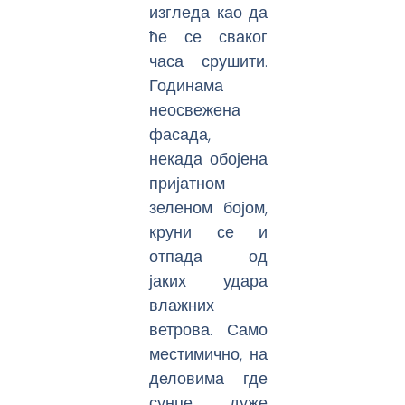
изгледа као да
ће се сваког
часа срушити.
Годинама
неосвежена
фасада,
некада обојена
пријатном
зеленом бојом,
круни се и
отпада од
јаких удара
влажних
ветрова. Само
местимично, на
деловима где
сунце дуже