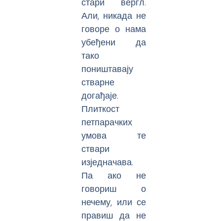
стари вергл.
Али, никада не
говоре о нама
убеђени да
тако
поништавају
стварне
догађаје.
Плиткост
петпарачких
умова те
ствари
изједначава.
Па ако не
говориш о
нечему, или се
правиш да не