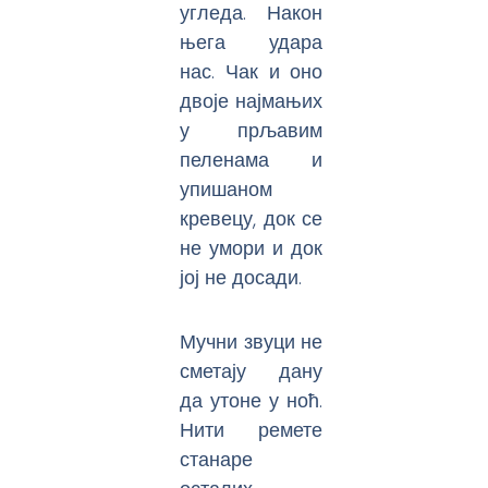
угледа. Након
њега удара
нас. Чак и оно
двоје најмањих
у прљавим
пеленама и
упишаном
кревецу, док се
не умори и док
јој не досади.
Мучни звуци не
сметају дану
да утоне у ноћ.
Нити ремете
станаре