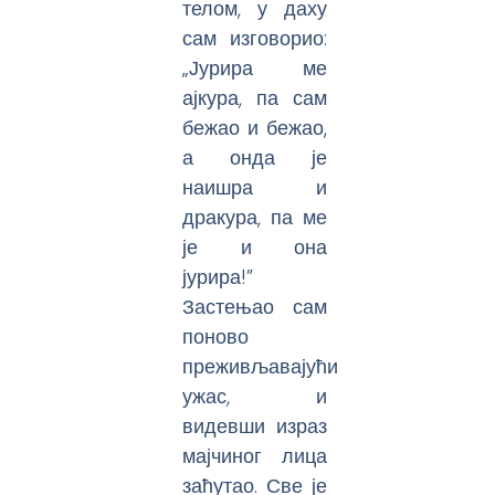
телом, у даху
сам изговорио:
„Јурира ме
ајкура, па сам
бежао и бежао,
а онда је
наишра и
дракура, па ме
је и она
јурира!”
Застењао сам
поново
преживљавајући
ужас, и
видевши израз
мајчиног лица
заћутао. Све је