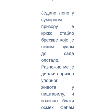
Једино лепо у
суморном
призору је
крхко стабло
брескве које је
неким чудом
до сада
опстало.
Разнежио ме је
дирљив призор
упорног
живота у
ништавилу, и
изазвао благи
осмех. Сећам