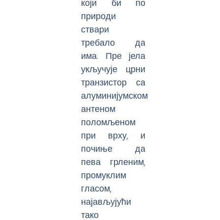
који би по
природи
ствари
требало да
има. Пре јела
укључује црни
транзистор са
алуминијумском
антеном
поломљеном
при врху, и
почиње да
пева грленим,
промуклим
гласом,
најављујући
тако