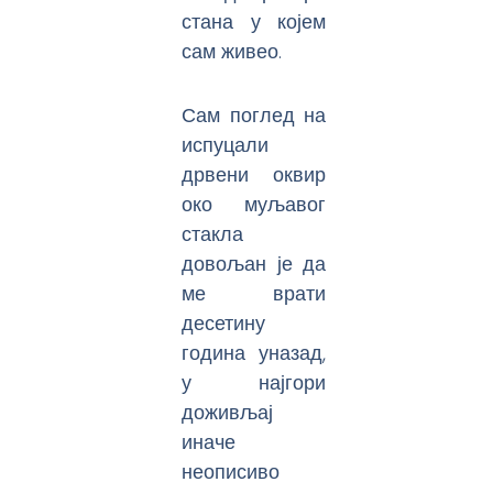
стана у којем
сам живео.
Сам поглед на
испуцали
дрвени оквир
око муљавог
стакла
довољан је да
ме врати
десетину
година уназад,
у најгори
доживљај
иначе
неописиво