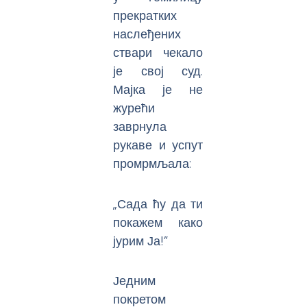
прекратких
наслеђених
ствари чекало
је свој суд.
Мајка је не
журећи
заврнула
рукаве и успут
промрмљала:
„Сада ћу да ти
покажем како
јурим Ја!”
Једним
покретом