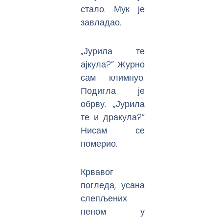
стало. Мук је
завладао.
„Јурила те
ајкула?” Журно
сам климнуо.
Подигла је
обрву. „Јурила
те и дракула?”
Нисам се
померио.
Крвавог
погледа, усана
слепљених
пеном у