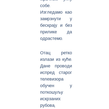
собе.
Изгледамо као
замрзнути у
бескрају и без
прилике да
одрастемо.
Отац ретко
излази из куће.
Дане проводи
испред старог
телевизора
обучен у
поткошуљу
искрзаних
рубова,