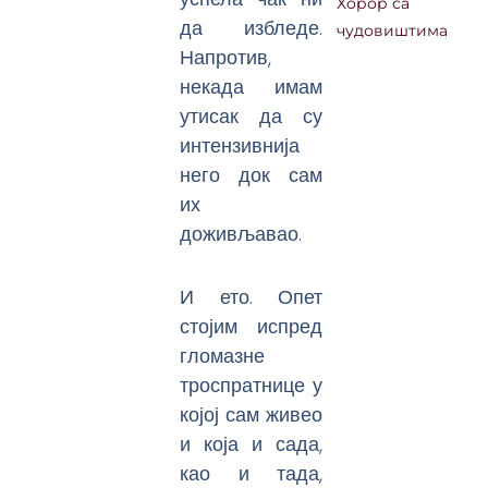
Хорор са
да избледе.
чудовиштима
Напротив,
некада имам
утисак да су
интензивнија
него док сам
их
доживљавао.
И ето. Опет
стојим испред
гломазне
троспратнице у
којој сам живео
и која и сада,
као и тада,