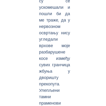
су се
ускомешали и
пошли би да
ме траже, да у
нервозном
освртању нису
угледали
врхове моје
разбарушене
косе између
сувих гранчица
жбуња у
дворишту
прекопута.
Улепљени
тамни
праменови