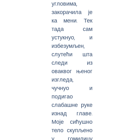
угловима,
закорачила је
ка мени. Тек
тада сам
устукнуо, и
избезумљен,
слутећи шта
следи из
оваквог њеног
изгледа,
чучнуо и
подигао
слабашне руке
изнад главе.
Моје сићушно
тело скупљено
у гомилицу