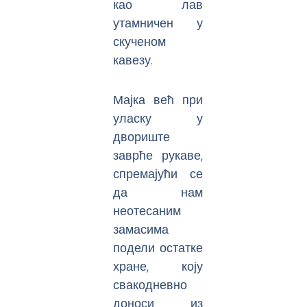
као лав
утамничен у
скученом
кавезу.
Мајка већ при
уласку у
двориште
заврће рукаве,
спремајући се
да нам
неотесаним
замасима
подели остатке
хране, коју
свакодневно
доноси из