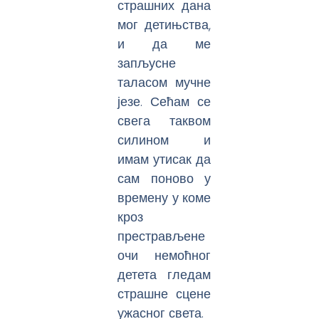
страшних дана
мог детињства,
и да ме
запљусне
таласом мучне
језе. Сећам се
свега таквом
силином и
имам утисак да
сам поново у
времену у коме
кроз
престрављене
очи немоћног
детета гледам
страшне сцене
ужасног света.