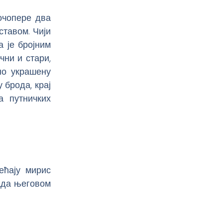
очопере два
ставом. Чији
 је бројним
чни и стари,
но украшену
 брода, крај
а путничких
ећају мирис
када његовом