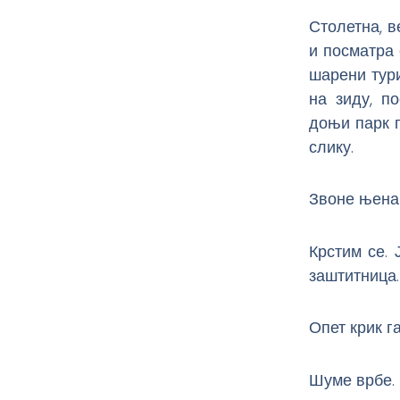
Столетна, в
и посматра 
шарени тур
на зиду, п
доњи парк п
слику.
Звоне њена 
Крстим се. 
заштитница.
Опет крик г
Шуме врбе.