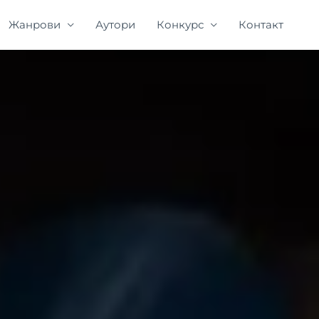
Жанрови
Аутори
Конкурс
Контакт