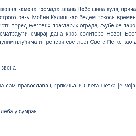
ековна камена громада звана Небојшина кула, прича
строго реку. Моћни Калиш као бедем пркоси времену
исти поред његових прастарих ограда, љубе се паро
осматрајући смирај дана кроз солитере Новог Бео
уним плућима и трепери светлост Свете Петке као 
звона.
Ја сам православац, српкиња и Света Петка је моја
алеба у сумрак.