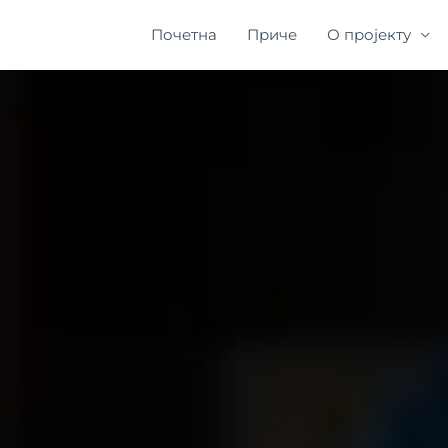
Почетна
Приче
О пројекту