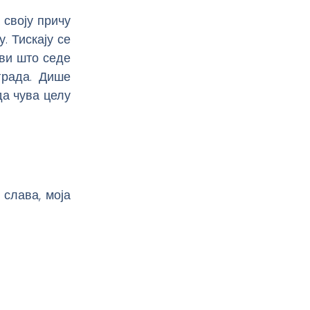
 своју причу
. Тискају се
ви што седе
града. Дише
да чува целу
 слава, моја