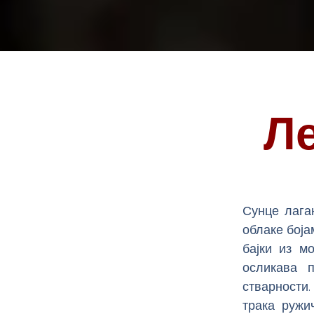
Ле
Сунце лага
облаке боја
бајки из м
осликава 
стварности.
трака ружи