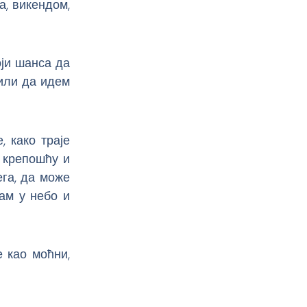
а, викендом,
оји шанса да
 или да идем
, како траје
 крепошћу и
ега, да може
дам у небо и
 као моћни,