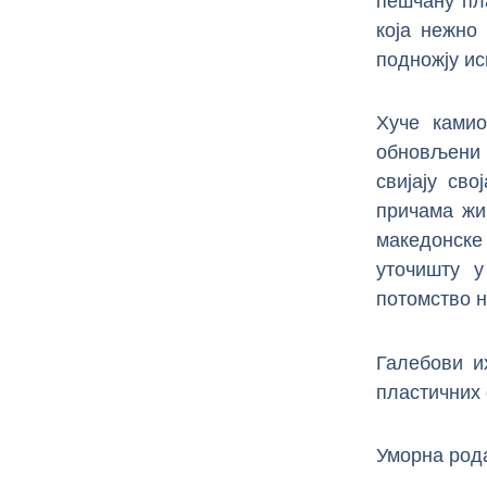
пешчану пл
која нежно
подножју ис
Хуче камио
обновљени 
свијају св
причама жи
македонске
уточишту 
потомство н
Галебови и
пластичних
Уморна рода