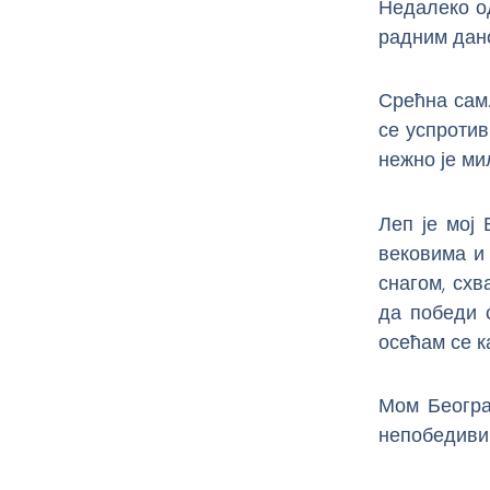
Недалеко од
радним дано
Срећна сам.
се успротив
нежно је ми
Леп је мој 
вековима и
снагом, схв
да победи с
осећам се к
Мом Београ
непобедиви 