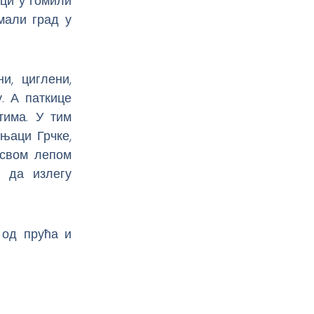
ци у гомили
мали град у
и, циглени,
. А паткице
тима. У тим
њаци Грчке,
 свом лепом
 да излегу
 од прућа и