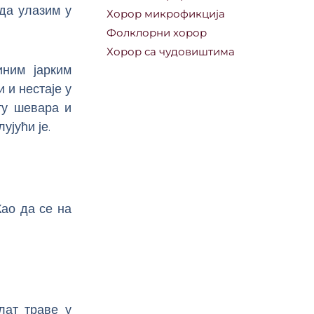
да улазим у
Хорор микрофикција
Фолклорни хорор
Хорор са чудовиштима
иним јарким
 и нестаје у
ту шевара и
ујући је.
Као да се на
лат траве у