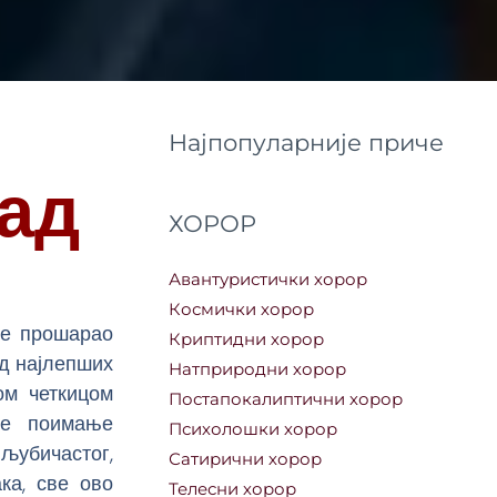
Најпопуларније приче
рад
ХОРОР
Авантуристички хорор
Космички хорор
је прошарао
Криптидни хорор
од најлепших
Натприродни хорор
ом четкицом
Постапокалиптични хорор
је поимање
Психолошки хорор
 љубичастог,
Сатирични хорор
ка, све ово
Телесни хорор