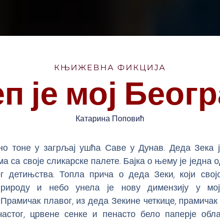
КЊИЖЕВНА ФИКЦИЈА
п је мој Беог
Катарина Поповић
но тоне у загрљај ушћа Саве у Дунав. Деда Зека 
ма са своје сликарске палете. Бајка о њему је једна 
ог детињства. Топла прича о деда Зеки, који свој
природу и небо унела је нову димензију у мо
 Прамичак плавог, из деда Зекине четкице, прамичак
частог, црвене сенке и пенасто бело паперје обла