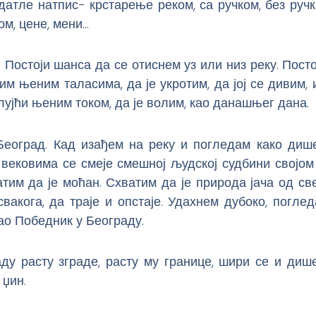
атле натпис- крстарење реком, са ручком, без ручк
м, цене, мени…
 Постоји шанса да се отиснем уз или низ реку. Пост
им њеним таласима, да је укротим, да јој се дивим,
лујћи њеним током, да је волим, као данашњег дана.
Београд. Кад изађем на реку и погледам како дише
 вековима се смеје смешној људској судбини својом
атим да је моћан. Схватим да је природа јача од св
вакога, да траје и опстаје. Удахнем дубоко, погле
ао Победник у Београду.
ду расту зграде, расту му границе, шири се и дише
џин.