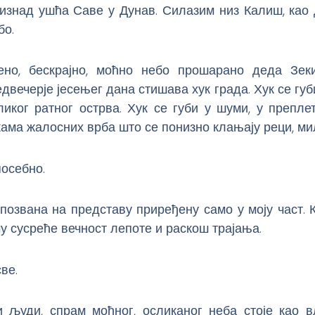
 изнад ушћа Саве у Дунав. Силазим низ Калиш, као 
бо.
ено, бескрајно, моћно небо прошарано деда Зек
едвечерје јесењег дана стишава хук града. Хук се губи
иког ратног острва. Хук се губи у шуми, у препле
акама жалосних врба што се понизно клањају реци, мил
осебно.
позвана на представу приређену само у моју част. 
у сусреће вечност лепоте и раскош трајања.
ве.
и људи, спрам моћног, осликаног неба стоје као в