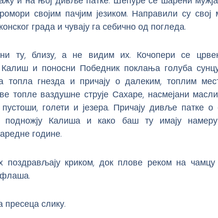
ажу и на њој дивље патке. Шепуре се шарени мужја
 ромори својим пачјим језиком. Направили су свој 
конског града и чувају га себично од погледа.
ни ту, близу, а не видим их. Кочопери се црвен
Калиш и поносни Победник поклања голуба сунцу
оја топла гнезда и причају о далеким, топлим мес
ве топле ваздушне струје Сахаре, насмејани масли
 пустоши, голети и језера. Причају дивље патке о
у подножју Калиша и како баш ту имају намеру
аредне године.
х поздрављају криком, док плове реком на чамцу
 флаша.
 пресеца слику.