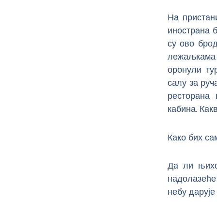
На пристан
инострана б
су ово бро
лежаљкама и
оронули ту
салу за руч
ресторана 
кабина. Как
Како бих са
Да ли њихо
надолазеће 
небу дарује