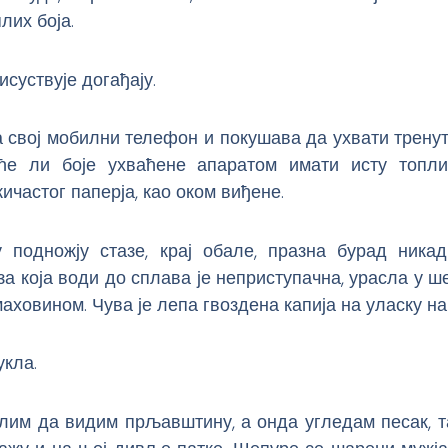
лих боја.
исуствује догађају.
 свој мобилни телефон и покушава да ухвати тренут
ће ли боје ухваћене апаратом имати исту топл
ичастог паперја, као оком виђене.
подножју стазе, крај обале, празна бурад ника
за која води до сплава је неприступачна, урасла у ше
аховином. Чува је лепа гвоздена капија на уласку на
укла.
лим да видим прљавштину, а онда угледам песак, та