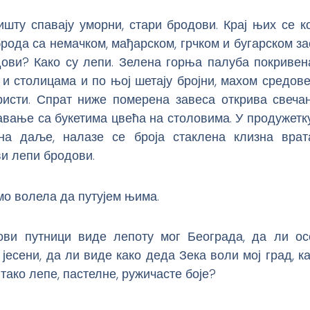
ишту спавају уморни, стари бродови. Крај њих се к
рода са немачком, мађарском, грчком и бугарском за
дови? Како су лепи. Зелена горња палуба покривена
 столицама и по њој шетају бројни, махом средове
ристи. Спрат ниже померена завеса открива свеча
авање са букетима цвећа на столовима. У продужетку
на даље, налазе се броја стаклена клизна врат
ви лепи бродови.
мо волела да путујем њима.
ви путници виде лепоту мог Београда, да ли ос
јесени, да ли виде како деда Зека воли мој град, 
 тако лепе, пастелне, ружичасте боје?