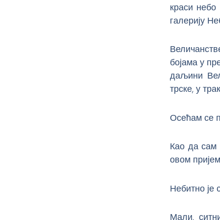
краси небо
галерију Не
Величанств
бојама у пр
даљини Вел
трске, у тр
Осећам се п
Као да сам 
овом пријем
Небитно је с
Мали, ситн