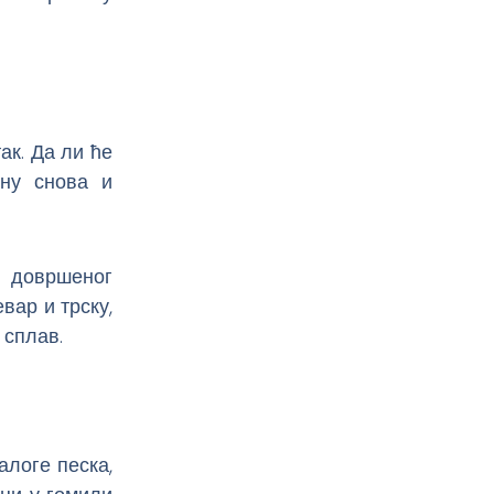
ак. Да ли ће
ину снова и
д довршеног
вар и трску,
 сплав.
логе песка,