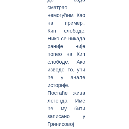
сматрао
немогућим. Као
на пример…
Кип слободе.
Нико се никада
раније није
попео на Кип
слободе. Ако
изведе то, ући
ће у анале
историје.
Постаће жива
легенда. Име
ће му бити
записано у
Гринисовој