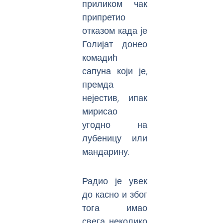
приликом чак
припретио
отказом када је
Голијат донео
комадић
сапуна који је,
премда
нејестив, ипак
мирисао
угодно на
лубеницу или
мандарину.
Радио је увек
до касно и због
тога имао
свега неколико