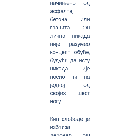
начињено од
асфалта,
бетона или
гранита. Он
лично никада
није разумео
концепт обуће,
будући да исту
никада није
носио ни на
једној од
својих шест
ногу.
Кип слободе је
изблиза
деловао још