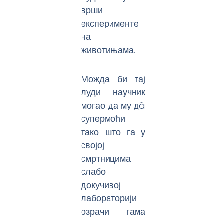
врши
експерименте
на
животињама.
Можда би тај
луди научник
могао да му дâ
супермоћи
тако што га у
својој
смртницима
слабо
докучивој
лабораторији
озрачи гама