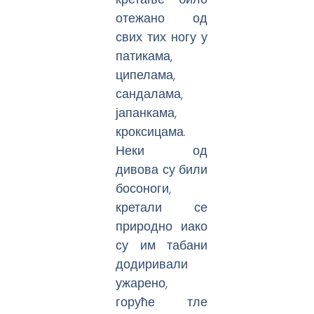
отежано од
свих тих ногу у
патикама,
ципелама,
сандалама,
јапанкама,
кроксицама.
Неки од
дивова су били
босоноги,
кретали се
природно иако
су им табани
додиривали
ужарено,
горуће тле