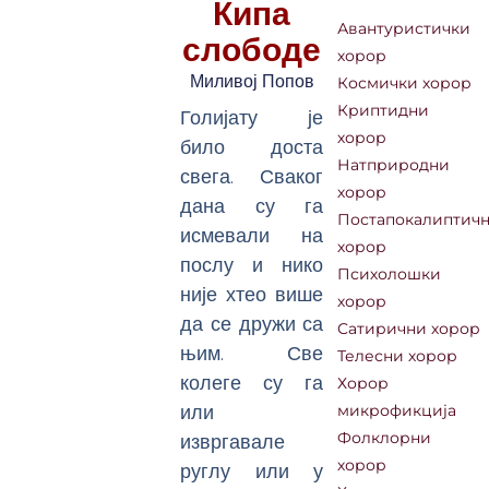
Кипа
Авантуристички
слободе
хорор
Миливој Попов
Космички хорор
Криптидни
Голијату је
хорор
било доста
Натприродни
свега. Сваког
хорор
дана су га
Постапокалиптич
исмевали на
хорор
послу и нико
Психолошки
није хтео више
хорор
да се дружи са
Сатирични хорор
њим. Све
Телесни хорор
колеге су га
Хорор
или
микрофикција
извргавале
Фолклорни
хорор
руглу или у