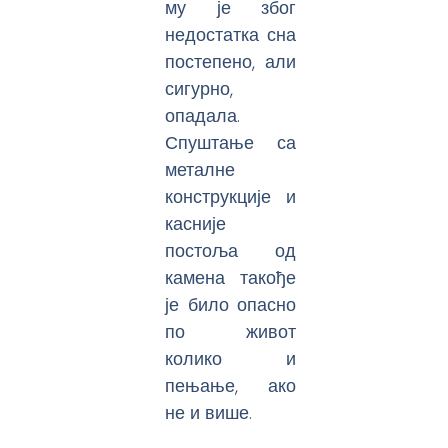
му је због
недостатка сна
постепено, али
сигурно,
опадала.
Спуштање са
металне
конструкције и
касније
постоља од
камена такође
је било опасно
по живот
колико и
пењање, ако
не и више.