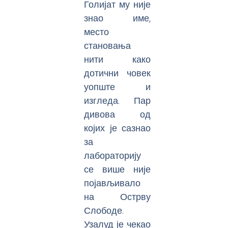
Голијат му није
знао име,
место
становања
нити како
дотични човек
уопште и
изгледа. Пар
дивова од
којих је сазнао
за
лабораторију
се више није
појављивало
на Острву
Слободе.
Узалуд је чекао