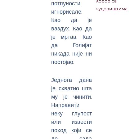
Хорор са
потпуности
чудовиштима
игнорисале.
Као да је
ваздух. Као да
је мртав. Као
да Голијат
никада није ни
постојао.
Једнога дана
је схватио шта
му је чинити.
Направити
неку глупост
или извести
поход који се
до сада