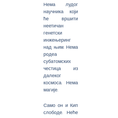
Нема лудог
научника који
ће вршити
неетичан
генетски
инжењеринг
над њим. Нема
родеа
субатомских
честица из
далеког
космоса. Нема
магије.
Само он и Кип
слободе. Неће