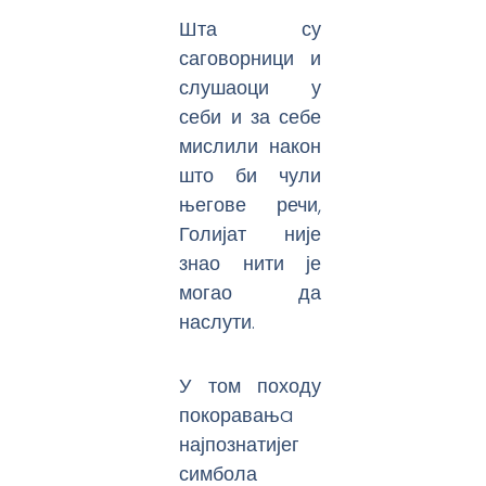
Шта су
саговорници и
слушаоци у
себи и за себе
мислили након
што би чули
његове речи,
Голијат није
знао нити је
могао да
наслути.
У том походу
покоравањa
најпознатијег
симбола