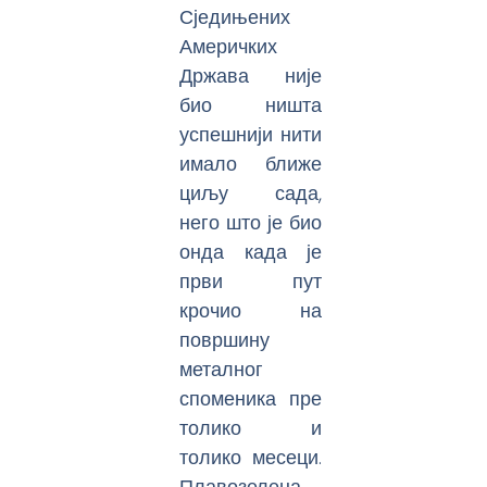
Сједињених
Америчких
Држава није
био ништа
успешнији нити
имало ближе
циљу сада,
него што је био
онда када је
први пут
крочио на
површину
металног
споменика пре
толико и
толико месеци.
Плавозелена