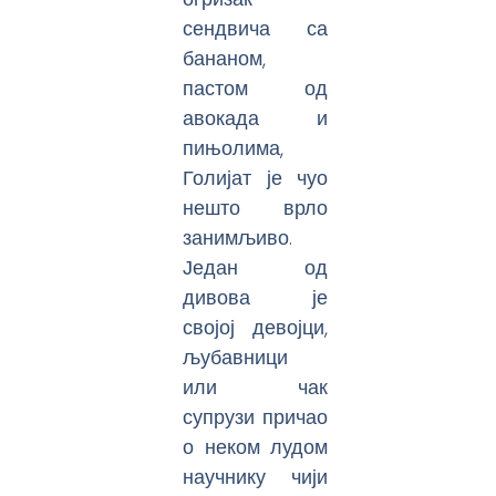
сендвича са
бананом,
пастом од
авокада и
пињолима,
Голијат је чуо
нешто врло
занимљиво.
Један од
дивова је
својој девојци,
љубавници
или чак
супрузи причао
о неком лудом
научнику чији