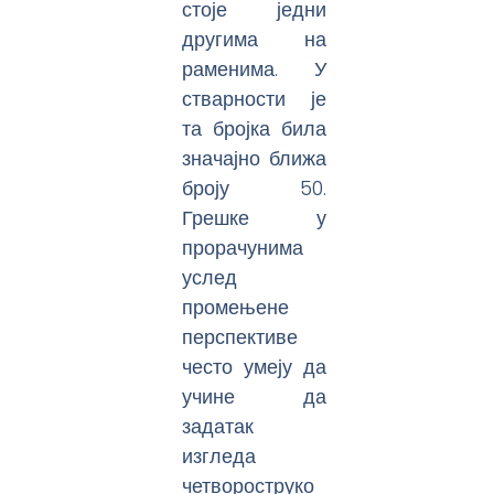
стоје једни
другима на
раменима. У
стварности је
та бројка била
значајно ближа
броју 50.
Грешке у
прорачунима
услед
промењене
перспективе
често умеју да
учине да
задатак
изгледа
четвороструко