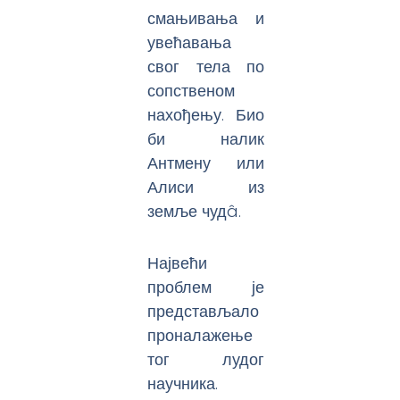
смањивања и
увећавања
свог тела по
сопственом
нахођењу. Био
би налик
Антмену или
Алиси из
земље чудâ.
Највећи
проблем је
представљало
проналажење
тог лудог
научника.