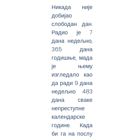
Никада није
добијао
слободан дан.
Радио је 7
дана недељно,
365 дана
годишње, мада
је њему
изгледало као
да ради 9 дана
недељно 483
дана сваке
непреступне
календарске
године. Када
би га на послу