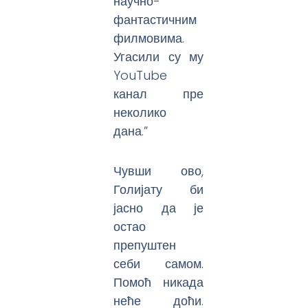
научно-
фантастичним
филмовима.
Угасили су му
YouTube
канал пре
неколико
дана.”
Чувши ово,
Голијату би
јасно да је
остао
препуштен
себи самом.
Помоћ никада
неће доћи.