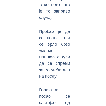
теже него што
је то заправо
случај.
Пробао је да
се попне, али
се врло брзо
уморио.
Отишао је кући
да се спреми
за следећи дан
на послу.
Голијатов
посао се
састојао од