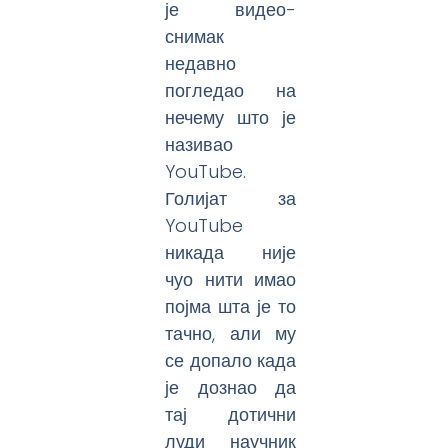
је видео-
снимак
недавно
погледао на
нечему што је
називао
YouTube.
Голијат за
YouTube
никада није
чуо нити имао
појма шта је то
тачно, али му
се допало када
је дознао да
тај дотични
луди научник