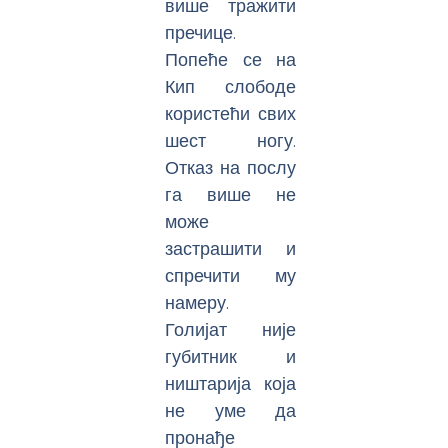
више тражити
пречице.
Попеће се на
Кип слободе
користећи свих
шест ногу.
Отказ на послу
га више не
може
застрашити и
спречити му
намеру.
Голијат није
губитник и
ништарија која
не уме да
пронађе