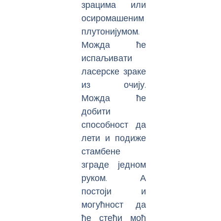
зрацима или
осиромашеним
плутонијумом.
Можда ће
испаљивати
ласерске зраке
из очију.
Можда ће
добити
способност да
лети и подиже
стамбене
зграде једном
руком. А
постоји и
могућност да
ће стећи моћ