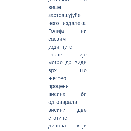
више
застрашујуће
него издалека.
Голијат ни
сасвим
уздигнуте
главе није
могао да види
врх. По
његовој
процени
висина би
одговарала
висини две
стотине
дивова који