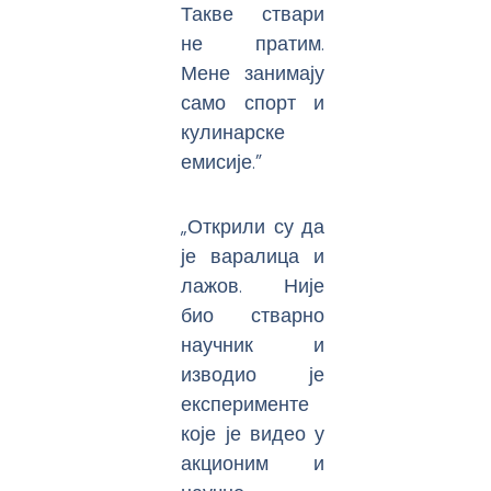
Такве ствари
не пратим.
Мене занимају
само спорт и
кулинарске
емисије.”
„Открили су да
је варалица и
лажов. Није
био стварно
научник и
изводио је
експерименте
које је видео у
акционим и