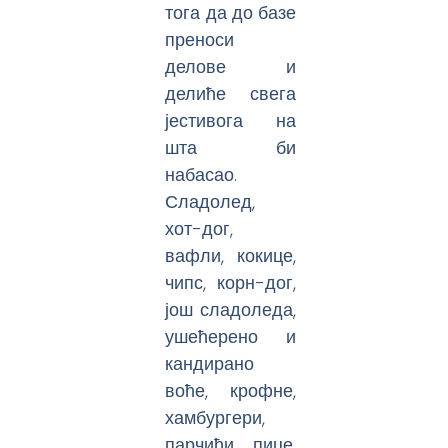
тога да до базе
преноси
делове и
делиће свега
јестивога на
шта би
набасао.
Сладолед,
хот-дог,
вафли, кокице,
чипс, корн-дог,
још сладоледа,
ушећерено и
кандирано
воће, крофне,
хамбургери,
парчићи пице,