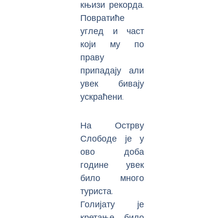
књизи рекорда.
Повратиће
углед и част
који му по
праву
припадају али
увек бивају
ускраћени.
На Острву
Слободе је у
ово доба
године увек
било много
туриста.
Голијату је
кретање било