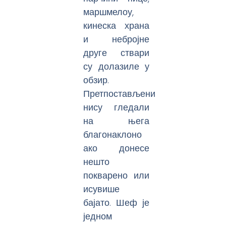
маршмелоу,
кинеска храна
и небројне
друге ствари
су долазиле у
обзир.
Претпостављени
нису гледали
на њега
благонаклоно
ако донесе
нешто
покварено или
исувише
бајато. Шеф је
једном