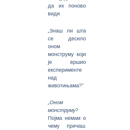
да их поново
види.
„Знаш ли шта
се десило
оном
монструму који
је вршио
експерименте
над
животињама?”
„
Оном
монструму
?
Појма немам о
чему причаш.