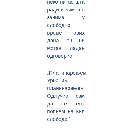
неко питао шта
ради и чиме се
занима у
слободно
време ових
дана, он би
мртав ’ладан
одговорио:
„Планинарењем.
Урбаним
планинарењем.
Одлучио сам
да се, ето,
попнем на Кип
слободе.”