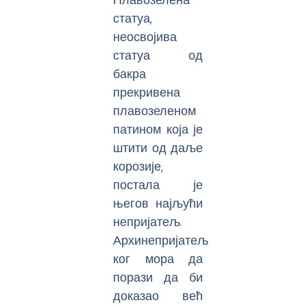
статуа,
неосвојива
статуа од
бакра
прекривена
плавозеленом
патином која је
штити од даље
корозије,
постала је
његов најљући
непријатељ.
Архинепријатељ
ког мора да
порази да би
доказао већ