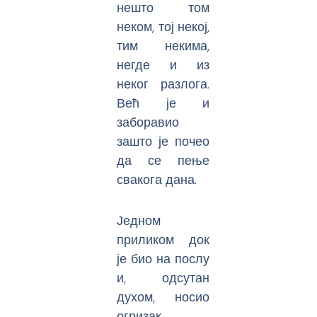
нешто том
неком, тој некој,
тим некима,
негде и из
неког разлога.
Већ је и
заборавио
зашто је почео
да се пење
свакога дана.
Једном
приликом док
је био на послу
и, одсутан
духом, носио
огризак