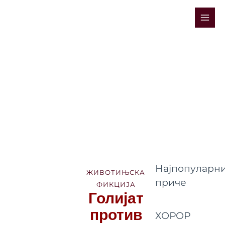
Skip
Mai
to
Men
content
Најпопуларни
ЖИВОТИЊСКА
приче
ФИКЦИЈА
Голијат
против
ХОРОР