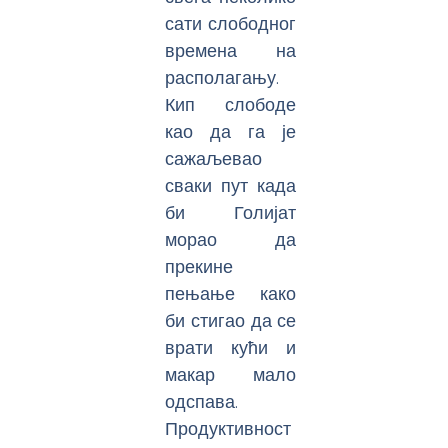
сати слободног
времена на
располагању.
Кип слободе
као да га је
сажаљевао
сваки пут када
би Голијат
морао да
прекине
пењање како
би стигао да се
врати кући и
макар мало
одспава.
Продуктивност