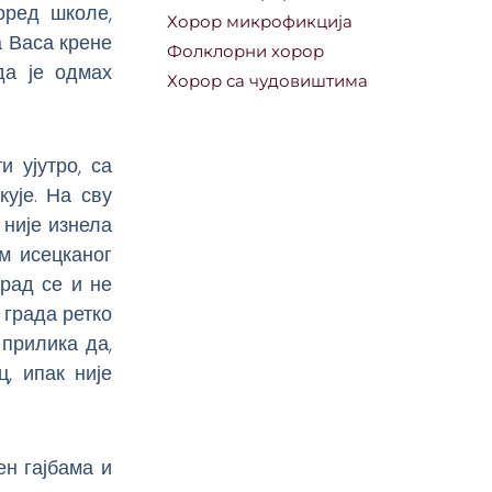
оред школе,
Хорор микрофикција
а Васа крене
Фолклорни хорор
да је одмах
Хорор са чудовиштима
 ујутро, са
ује. На сву
 није изнела
м исецканог
рад се и не
о града ретко
 прилика да,
ц, ипак није
ен гајбама и