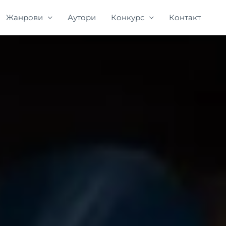
Жанрови
Аутори
Конкурс
Контакт