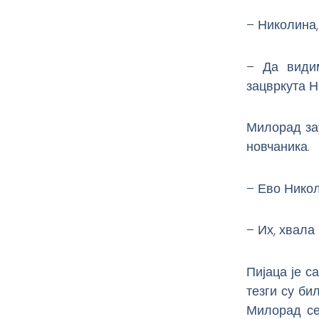
– Николина,
– Да видим
зацвркута Н
Милорад за
новчаника.
– Ево Никол
– Их, хвала
Пијаца је с
тезги су би
Милорад се