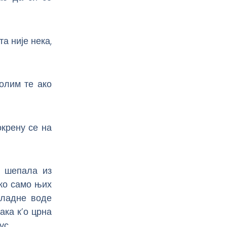
а није нека,
молим те ако
крену се на
е шепала из
ико само њих
хладне воде
ака к’о црна
ус.