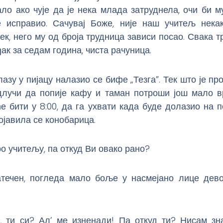
ло ако чује да је нека млада затруднела, очи би м
 исправио. Сачувај Боже, није наш учитељ нека
ек, него му од броја трудница зависи посао. Свака т
ђак за седам година, чиста рачуница.
азу у пијацу налазио се бифе „Тезга”. Тек што је пр
лучи да попије кафу и таман потроши још мало в
е бити у 8:00, да га ухвати када буде долазио на п
појавила се конобарица.
ро учитељу, па откуд Ви овако рано?
течен, погледа мало боље у насмејано лице дево
, ти си? Ал’ ме изненади! Па откуд ти? Нисам зн