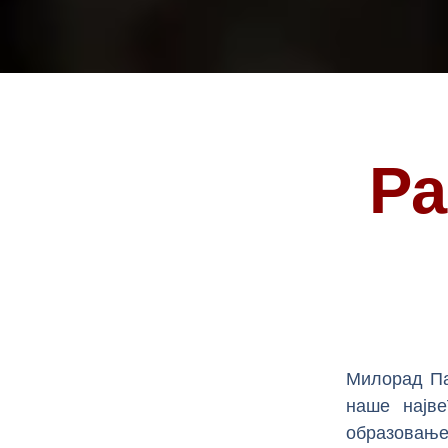
Ра
Милорад Па
наше најве
образовање 