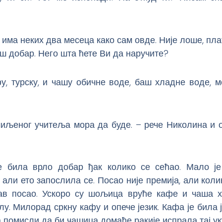
а има неких два месеца како сам овде. Није лоше, плат
иш добар. Него шта ћете Ви да наручите?
у, турску, и чашу обичне воде, баш хладне воде, 
миљеног учитеља мора да буде. – рече Николина и о
е била врло добар ђак колико се сећао. Мало ј
 али ето запослила се. Посао није премија, али кол
ав посао. Ускоро су шољица вруће кафе и чаша 
лу. Милорад сркну кафу и опече језик. Кафа је била ј
 помисли да би чашица домаће ракије испрала тај ук