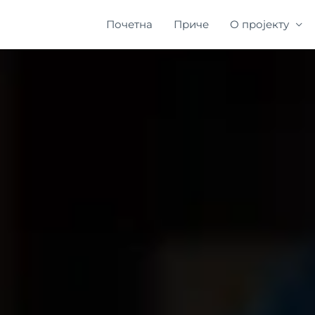
Почетна
Приче
О пројекту