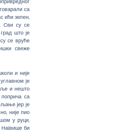
опривредног
зговарали са
с ићи зелен,
. Сви су се
 град што је
су се вруће
ришки свеже
коли и није
углавном је
мље и нешто
 поприча са
пљање јер је
но, није пио
шом у руци,
. Највише би