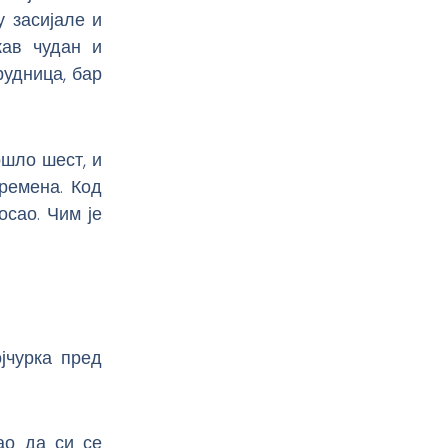
у засијале и
кав чудан и
рудница, бар
ошло шест, и
ремена. Код
осао. Чим је
јчурка пред
ао да си се