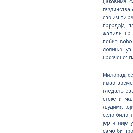
џаковима с
газдинства 
својим пија
парадајз, 
жалили, на 
побио воће
лепиње уз 
насеченог па
Милорад се
имао време
гледало св
стоке и ма
људима који
село било т
јер и није
само би про