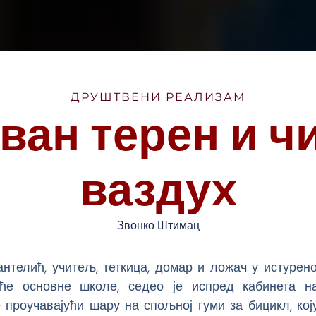
ДРУШТВЕНИ РЕАЛИЗАМ
ван терен и ч
ваздух
Звонко Штимац
нтелић, учитељ, теткица, домар и ложач у истуре
ће основне школе, седео је испред кабинета н
проучавајући шару на спољној гуми за бицикл, кој