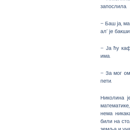
запослила.
– Баш ја, м
ал’ је бакш
– Ја ћу каф
има.
– За мог о
пети.
Николина ј
математике,
нема никак
били на сто
земља и уча