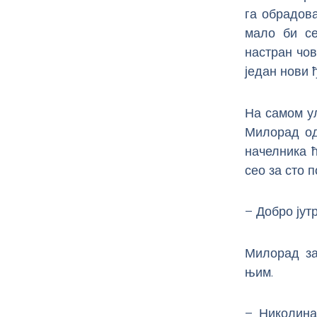
га обрадова
мало би се
настран чов
један нови 
На самом ул
Милорад од
начелника ћ
сео за сто 
– Добро јут
Милорад за
њим.
– Николина