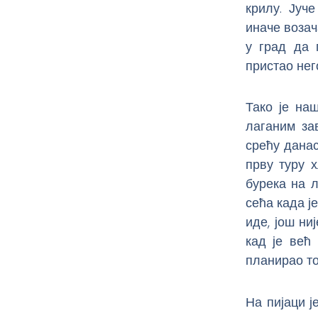
крилу. Јуч
иначе возач
у град да 
пристао нег
Тако је на
лаганим за
срећу данас
прву туру 
бурека на 
сећа када је
иде, још ни
кад је већ 
планирао то
На пијаци ј