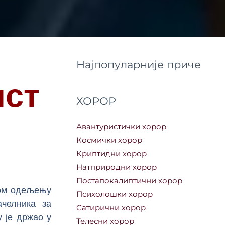
Најпопуларније приче
ист
ХОРОР
Авантуристички хорор
Космички хорор
Криптидни хорор
Натприродни хорор
Постапокалиптични хорор
ном одељењу
Психолошки хорор
ачелника за
Сатирични хорор
у је држао у
Телесни хорор