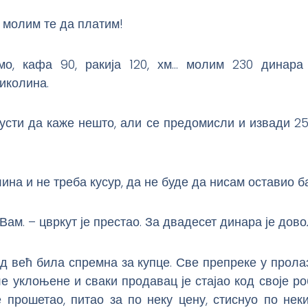
 молим те да платим!
о, кафа 90, ракија 120, хм… молим 230 динара
иколина.
усти да каже нешто, али се предомисли и извади 25
ина и не треба кусур, да не буде да нисам оставио 
 Вам. – цвркут је престао. За двадесет динара је дов
ад већ била спремна за купце. Све препреке у прол
ле уклоњене и сваки продавац је стајао код своје ро
 прошетао, питао за по неку цену, стиснуо по неки