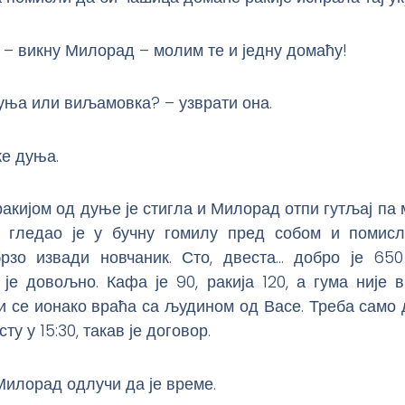
 – викну Милорад – молим те и једну домаћу!
уња или виљамовка? – узврати она.
же дуња.
акијом од дуње је стигла и Милорад отпи гутљај па 
 гледао је у бучну гомилу пред собом и помисл
брзо извади новчаник. Сто, двеста… добро је 65
 је довољно. Кафа је 90, ракија 120, а гума није 
и се ионако враћа са људином од Васе. Треба само 
ту у 15:30, такав је договор.
илорад одлучи да је време.