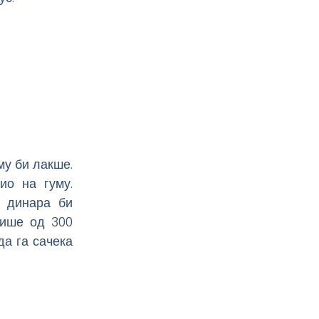
му би лакше.
ио на гуму.
0 динара би
више од 300
да га сачека