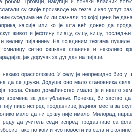
а робом. Трговци, накупци и понеки власник пољ
слагали су своје производе на тезге и као успут ра
чним суседима не би ли сазнали по којој цени ће дана
паприка, кајсије или ко је шта већ донео да прода
скуп живот и јефтину пијацу, сушу, кишу, последњи
 и велику пијачнину. На појединим тезгама пушиле 
гомилицу ситно сецкане сланине и неколико к
радајза, јак доручак за дуг дан на пијаци.
 некако орасположио. У селу је непрекидно био у ш
на да се дружи. Додуше оно мало становника села 
оја посла. Свако домаћинство имало је и нешто зе
ло времена за дангубљење. Понекад би застао да
 пију пиво испред продавнице, јединог места за оку
олико мало да ни цркву није имало. Милорад, нарав
 у реду да учитељ седи испред продавнице са фла
зборио тако по коју и чуо новости из села и околине