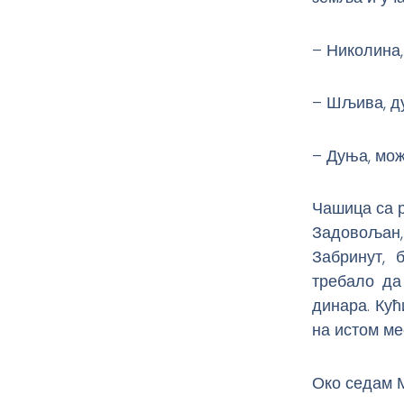
– Николина,
– Шљива, д
– Дуња, мо
Чашица са р
Задовољан,
Забринут, 
требало да
динара. Кућ
на истом мес
Око седам М