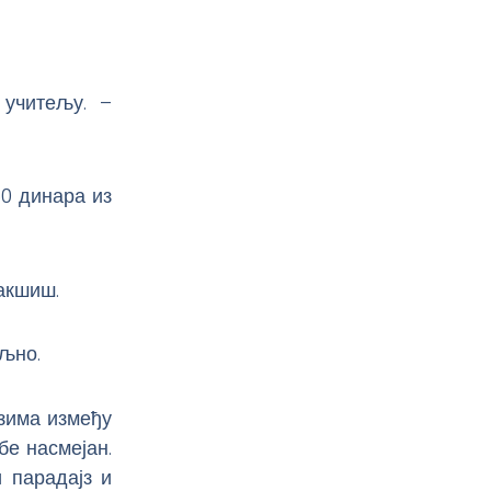
 учитељу. –
0 динара из
бакшиш.
ољно.
азима између
бе насмејан.
 парадајз и