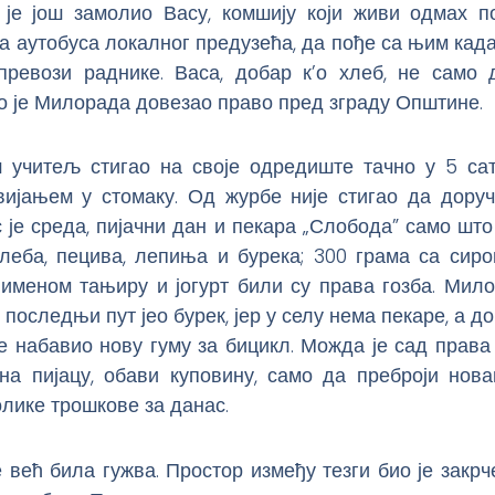
е је још замолио Васу, комшију који живи одмах п
а аутобуса локалног предузећа, да пође са њим кад
превози раднике. Васа, добар к’о хлеб, не само 
о је Милорада довезао право пред зграду Општине.
ш учитељ стигао на своје одредиште тачно у 5 сати
вијањем у стомаку. Од журбе није стигао да доручк
 је среда, пијачни дан и пекара „Слобода” само што
хлеба, пецива, лепиња и бурека; 300 грама са сиро
лименом тањиру и јогурт били су права гозба. Мило
 последњи пут јео бурек, јер у селу нема пекаре, а д
је набавио нову гуму за бицикл. Можда је сад права
на пијацу, обави куповину, само да преброји нова
лике трошкове за данас.
е већ била гужва. Простор између тезги био је закрч