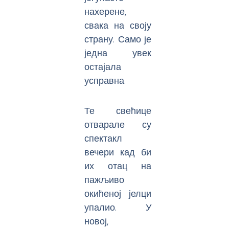
нахерене,
свака на своју
страну. Само је
једна увек
остајала
усправна.
Те свећице
отварале су
спектакл
вечери кад би
их отац на
пажљиво
окићеној јелци
упалио. У
новој,