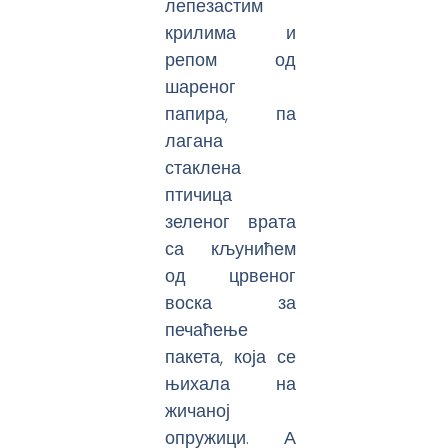
лепезастим
крилима и
репом од
шареног
папира, па
лагана
стаклена
птичица
зеленог врата
са кљунићем
од црвеног
воска за
печаћење
пакета, која се
њихала на
жичаној
опружици. А