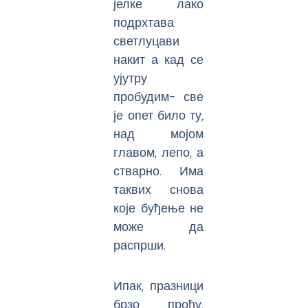
јелке лако
подрхтава
светлуцави
накит а кад се
ујутру
пробудим- све
је опет било ту,
над мојом
главом, лепо, а
стварно. Има
таквих снова
које буђење не
може да
распрши.
Ипак, празници
брзо прођу.