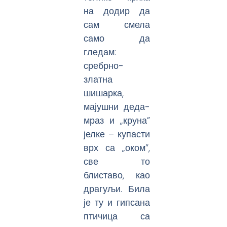
на додир да
сам смела
само да
гледам:
сребрно-
златна
шишарка,
мајушни деда-
мраз и „круна”
јелке – купасти
врх са „оком”,
све то
блиставо, као
драгуљи. Била
је ту и гипсана
птичица са