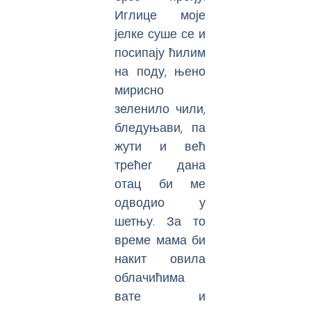
Иглице моје
јелке суше се и
посипају ћилим
на поду, њено
мирисно
зеленило чили,
бледуњави, па
жути и већ
трећег дана
отац би ме
одводио у
шетњу. За то
време мама би
накит овила
облачићима
вате и