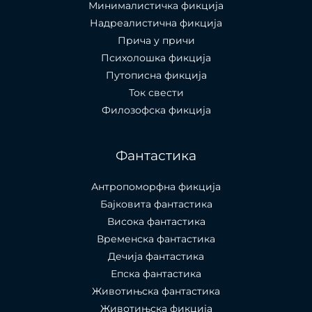
Минималистичка фикција
Надреалистична фикција
Прича у причи
Психолошкa фикција
Путописна фикција
Ток свести
Филозофска фикција
Фантастика
Антропоморфна фикција
Бајковита фантастика
Висока фантастика
Временска фантастика
Дечија фантастика
Епска фантастика
Животињска фантастика
Животињска фикција