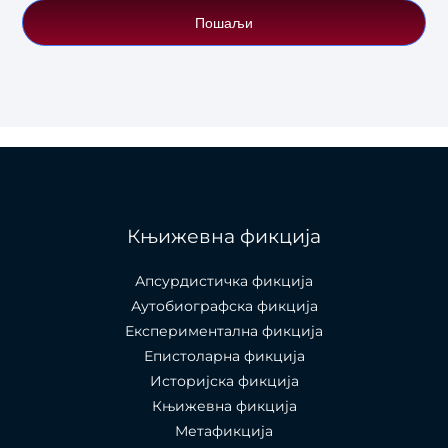
Пошаљи
Књижевна фикција
Апсурдистичка фикција
Аутобиографска фикција
Експериментална фикција
Епистоларна фикција
Историјска фикција
Књижевна фикција
Метафикција