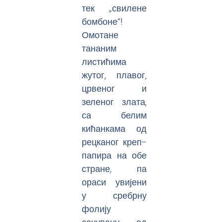
тек „свилене
бомбоне”!
Омотане
тананим
листићима
жутог, плавог,
црвеног и
зеленог злата,
са белим
кићанкама од
рецканог креп-
папира на обе
стране, па
ораси увијени
у сребрну
фолију