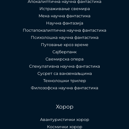
Апокалиптична научна фантастика
Истраживање свемира
Мека научна фантастика
Научна фантазија
Постапокалиптична научна фантастика
Психолошка научна фантастика
Путовање кроз време
Сајберпанк
Свемирска опера
Спекулативна научна фантастика
Сусрет са ванземаљцима
Технолошки трилер
Филозофска научна фантастика
Хорор
Авантуристички хорор
Космички хорор