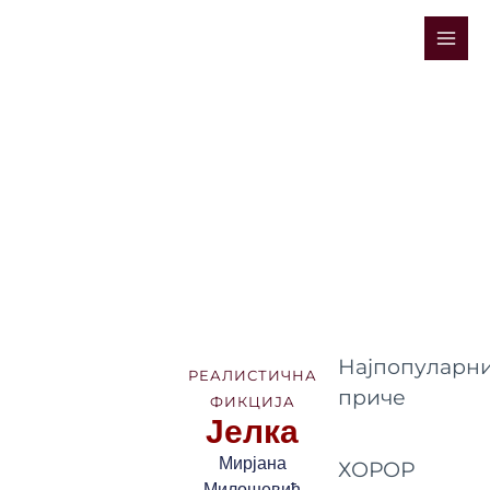
Skip
Mai
to
Men
content
Најпопуларни
РЕАЛИСТИЧНА
приче
ФИКЦИЈА
Јелка
Мирјана
ХОРОР
Милошевић