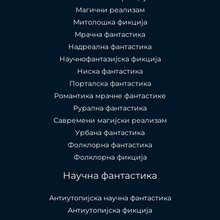
Магични реализам
Митолошка фикција
Мрачна фантастика
Надреална фантастика
Научнофантазијска фикција
Ниска фантастика
Порталска фантастика​
Романтика мрачне фантастике
Рурална фантастика
Савремени магијски реализам
Урбана фантастика
Фолклорна фантастика
Фолклорна фикција
Научна фантастика
Антиутопијска научна фантастика
Антиутопијска фикција