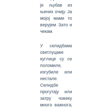
је љубав из
њених очију. Ја
мојој мами то
верујем. Зато и
чекам.
У селидбама
светлуцаве
куглице су се
поломиле,
изгубиле или
нестале.
Селидбе
прогутају или
затру човеку
много важнога,