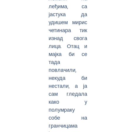
леђима, са
јастука да
удишем мирис
четинара тик
изнад свога
лица. Отац и
мајка би се
тада
повлачили,
некуда би
нестали, а ја
сам гледала
како у
полумраку
собе на
гранчицама