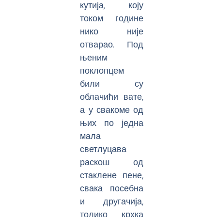
кутија, коју
током године
нико није
отварао. Под
њеним
поклопцем
били су
облачићи вате,
а у свакоме од
њих по једна
мала
светлуцава
раскош од
стаклене пене,
свака посебна
и другачија,
толико крхка