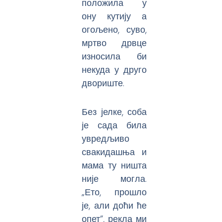
положила у
ону кутију а
огољено, суво,
мртво дрвце
износила би
некуда у друго
двориште.
Без јелке, соба
је сада била
увредљиво
свакидашња и
мама ту ништа
није могла.
„Ето, прошло
је, али доћи ће
опет”, рекла ми