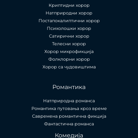
Криптидни хорор
Натприродни хорор
Постапокалиптични хорор
Психолошки хорор
Сатирични хорор
Телесни хорор
Хорор микрофикција
Фолклорни хорор
Хорор са чудовиштима
Романтика
Натприродна романса
Романтика путовања кроз време
Савремена романтична фикција
Фантастична романса
Комедија