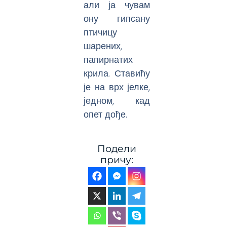
али ја чувам
ону гипсану
птичицу
шарених,
папирнатих
крила. Ставићу
је на врх јелке,
једном, кад
опет дође.
Подели
причу: