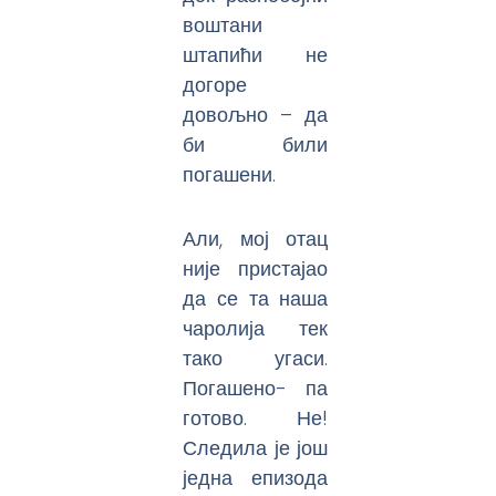
воштани
штапићи не
догоре
довољно – да
би били
погашени.
Али, мој отац
није пристајао
да се та наша
чаролија тек
тако угаси.
Погашено- па
готово. Не!
Следила је још
једна епизода