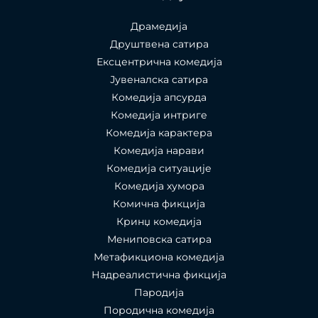
Драмедија
Друштвена сатира
Ексцентрична комедија
Јувеналска сатира
Комедија апсурда
Комедија интриге
Комедија карактера
Комедија нарави
Комедија ситуације
Комедија хумора
Комична фикција
Кринџ комедија
Мениповска сатира
Метафикциона комедија
Надреалистична фикција
Пародија
Породична комедија