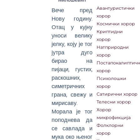
Авантуристички
Вече пред
хорор
Нову годину.
Космички хорор
Отац у кујну
Криптидни
уноси велику
хорор
јелку, коју је тог
Натприродни
јутра дуго
хорор
бирао на
Постапокалиптич
пијаци, густих,
хорор
раскошних,
Психолошки
симетричних
хорор
грана, свежу и
Сатирични хорор
мирисаву.
Телесни хорор
Хорор
Морала је тог
микрофикција
поподнева да
Фолклорни
се савлада и
хорор
мука око њеног