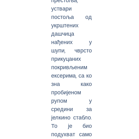
престоља,
уствари
постоља од
укрштених
дашчица
нађених у
шупи, чврсто
прикуцаних
покривљеним
ексерима, са ко
зна како
пробијеном
рупом у
средини за
јелкино стабло.
То је био
подухват само