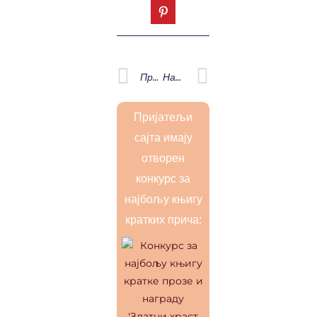
Prev
Next
Претходна
Наредна
Пријатељи
сајта имају
отворен
конкурс за
најбољу књигу
кратких прича: