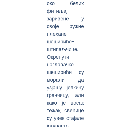
око белих
фитиља,
заривене у
своје ружне
плехане
шешириће-
штипаљчице.
Окренути
наглавачке,
шеширићи су
морали да
узјашу јелкину
гранчицу, али
како је восак
тежак, свећице
су увек стајале
јогунасто