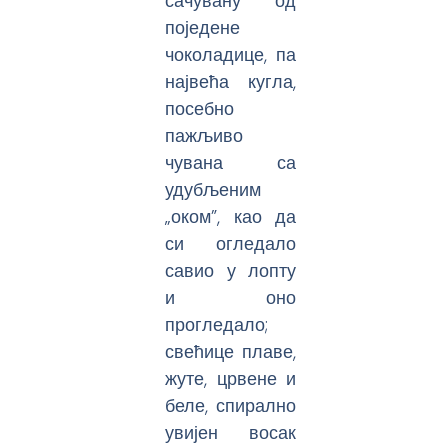
сачувану од
поједене
чоколадице, па
највећа кугла,
посебно
пажљиво
чувана са
удубљеним
„оком”, као да
си огледало
савио у лопту
и оно
прогледало;
свећице плаве,
жуте, црвене и
беле, спирално
увијен восак