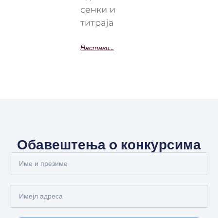
сенки и
титраја
Настави...
Обавештења о конкурсима
Full
Name
Email