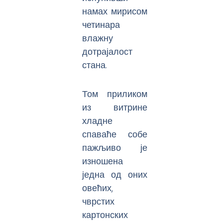
намах мирисом
четинара
влажну
дотрајалост
стана.
Том приликом
из витрине
хладне
спаваће собе
пажљиво је
изношена
једна од оних
овећих,
чврстих
картонских