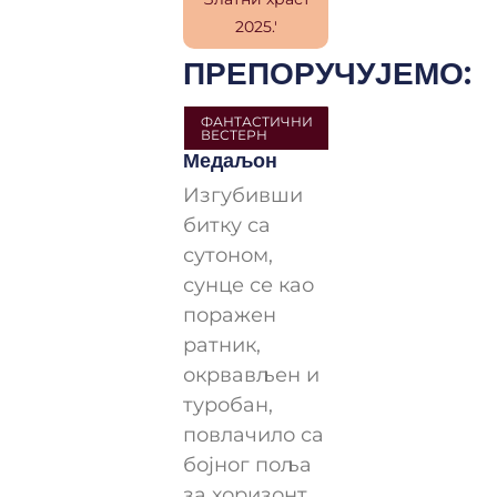
ПРЕПОРУЧУЈЕМО:
ФАНТАСТИЧНИ
ВЕСТЕРН
Медаљон
Изгубивши
битку са
сутоном,
сунце се као
поражен
ратник,
окрвављен и
туробан,
повлачило са
бојног поља
за хоризонт.