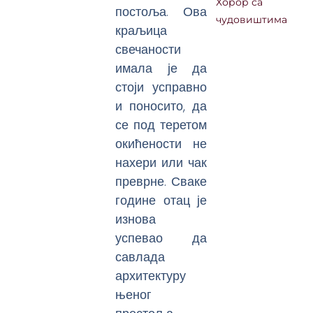
Хорор са
постоља. Ова
чудовиштима
краљица
свечаности
имала је да
стоји усправно
и поносито, да
се под теретом
окићености не
нахери или чак
преврне. Сваке
године отац је
изнова
успевао да
савлада
архитектуру
њеног