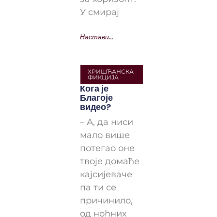
У смирај
Настави...
ХРИШЋАНСКА
ФИКЦИЈА
Кога је
Благоје
видео?
– А, да ниси
мало више
потегао оне
твоје домаће
кајсијеваче
па ти се
причинило,
од ноћних