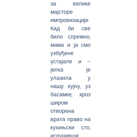
за велике
мајсторе
импровизације.
Кад би све
било спремно,
мама и ја смо
узбуђене
устајале и –
јелка је
улазила у
нашу кујну, уз
басамке, кроз
широм
отворена
врата право на
кухињски сто,
испунивши