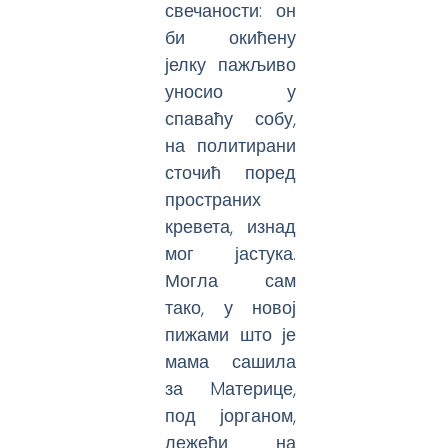
свечаности: он
би окићену
јелку пажљиво
уносио у
спаваћу собу,
на политирани
сточић поред
пространих
кревета, изнад
мог јастука.
Могла сам
тако, у новој
пижами што је
мама сашила
за Mатерице,
под јорганом,
лежећи на