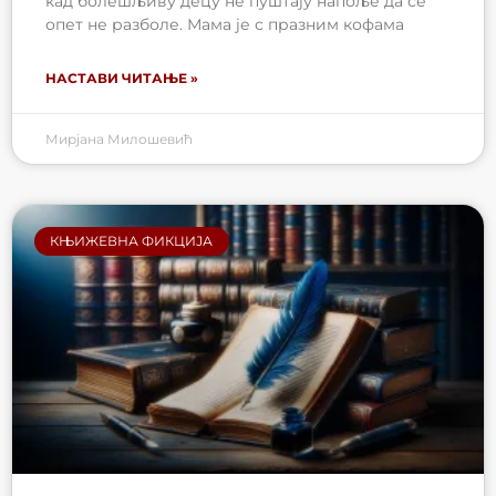
кад болешљиву децу не пуштају напоље да се
опет не разболе. Мама је с празним кофама
НАСТАВИ ЧИТАЊЕ »
Мирјана Милошевић
КЊИЖЕВНА ФИКЦИЈА