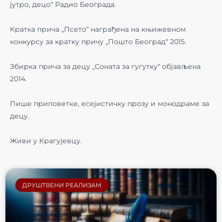
јутро, децо“ Радио Београда.
Кратка прича „Псето“ награђена на књижевном
конкурсу за кратку причу „Пошто Београд“ 2015.
Збирка прича за децу „Соната за гугутку“ објављена
2014.
Пише приповетке, есејистичку прозу и монодраме за
децу.
Живи у Крагујевцу.
ДРУШТВЕНИ РЕАЛИЗАМ