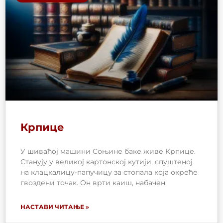
Крпице
У шиваћој машини Соњине баке живе Крпице.
Станују у великој картонској кутији, спуштеној
на клацкалицу-папучицу за стопала која окреће
гвоздени точак. Он врти каиш, набачен
НАСТАВИ ЧИТАЊЕ »