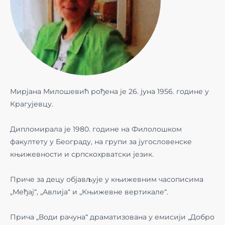
Мирјана Милошевић рођена је 26. јуна 1956. године у
Крагујевцу.
Дипломирала је 1980. године на Филолошком
факултету у Београду, на групи за југословенске
књижевности и српскохрватски језик.
Приче за децу објављује у књижевним часописима
„Међај“, „Авлија“ и „Књижевне вертикале“.
Прича „Води рачуна“ драматизована у емисији „Добро