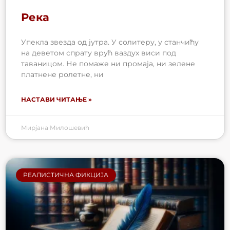
Река
Упекла звезда од јутра. У солитеру, у станчићу
на деветом спрату врућ ваздух виси под
таваницом. Не помаже ни промаја, ни зелене
платнене ролетне, ни
НАСТАВИ ЧИТАЊЕ »
Мирјана Милошевић
РЕАЛИСТИЧНА ФИКЦИЈА