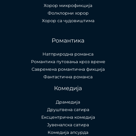
Хорор микрофикција
Фолклорни хорор
Хорор са чудовиштима
Романтика
Натприродна романса
Романтика путовања кроз време
Савремена романтична фикција
Фантастична романса
Комедија
Драмедија
Друштвена сатира
Ексцентрична комедија
Јувеналска сатира
Комедија апсурда