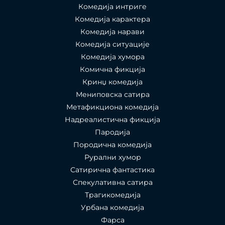
Комедија интриге
Комедија карактера
Комедија нарави
Комедија ситуације
Комедија хумора
Комична фикција
Кринџ комедија
Мениповска сатира
Метафикциона комедија
Надреалистична фикција
Пародија
Породична комедија
Рурални хумор
Сатирична фантастика
Спекулативна сатира
Трагикомедија
Урбана комедија
Фарса