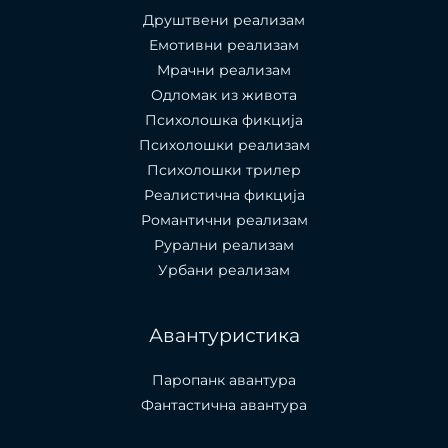
Друштвени реализам
Емотивни реализам
Мрачни реализам
Одломак из живота
Психолошкa фикција
Психолошки реализам
Психолошки трилер
Реалистична фикција
Романтични реализам
Рурални реализам
Урбани реализам
Авантуристика
Паропанк авантура
Фантастична авантура