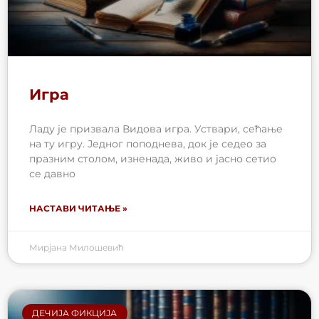
Игра
Ладу је призвала Видова игра. Уствари, сећање
на ту игру. Једног поподнева, док је седео за
празним столом, изненада, живо и јасно сетио
се давно
НАСТАВИ ЧИТАЊЕ »
Мирјана Милошевић
ДЕЧИЈА ФИКЦИЈА