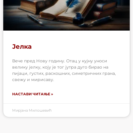
Јелка
Вече пред Нову годину. Отац у кујну уноси
велику јелку, коју је тог јутра дуго бирао на
пијаци, густих, раскошних, симетричних грана,
свежу и мирисаву.
НАСТАВИ ЧИТАЊЕ »
Мирјана Милошевић