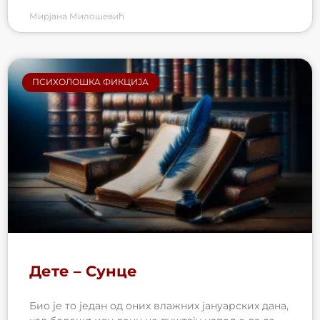
Мирјана Милошевић
ПСИХОЛОШКA ФИКЦИЈА
Дете – Сунце
Био је то један од оних влажних јануарских дана,