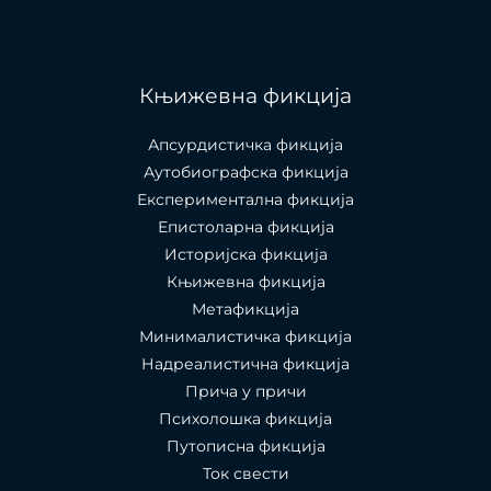
Књижевна фикција
Апсурдистичка фикција
Аутобиографска фикција
Експериментална фикција
Епистоларна фикција
Историјска фикција
Књижевна фикција
Метафикција
Минималистичка фикција
Надреалистична фикција
Прича у причи
Психолошкa фикција
Путописна фикција
Ток свести