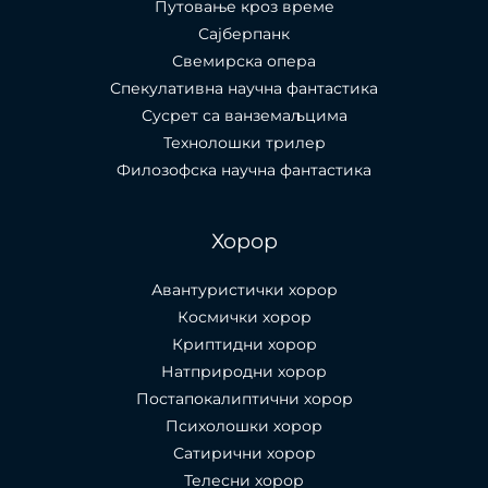
Путовање кроз време
Сајберпанк
Свемирска опера
Спекулативна научна фантастика
Сусрет са ванземаљцима
Технолошки трилер
Филозофска научна фантастика
Хорор
Авантуристички хорор
Космички хорор
Криптидни хорор
Натприродни хорор
Постапокалиптични хорор
Психолошки хорор
Сатирични хорор
Телесни хорор