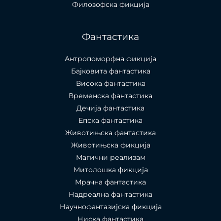
Филозофска фикција
Фантастика
Антропоморфна фикција
Бајковита фантастика
Висока фантастика
Временска фантастика
Дечија фантастика
Епска фантастика
Животињска фантастика
Животињска фикција
Магични реализам
Митолошка фикција
Мрачна фантастика
Надреална фантастика
Научнофантазијска фикција
Ниска фантастика