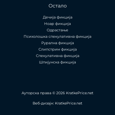
Остало
Дечија фикција
Ноар фикција
Одрастање
Психолошка спекулативна фикција
Рурална фикција
Слипстрим фикција
Спекулативна фикција
Шпијунска фикција
Ауторска права © 2026 KratkePrice.net
Веб-дизајн: KratkePrice.net