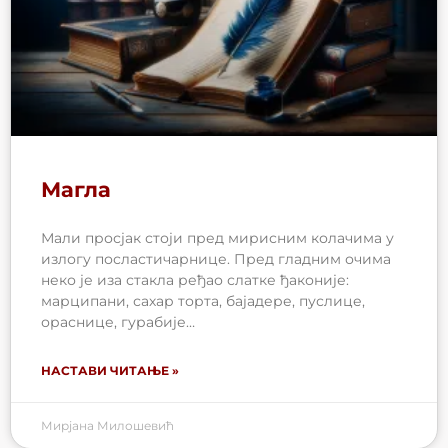
Магла
Мали просјак стоји пред мирисним колачима у
излогу посластичарнице. Пред гладним очима
неко је иза стакла ређао слатке ђаконије:
марципани, сахар торта, бајадере, пуслице,
ораснице, гурабије…
НАСТАВИ ЧИТАЊЕ »
Мирјана Милошевић