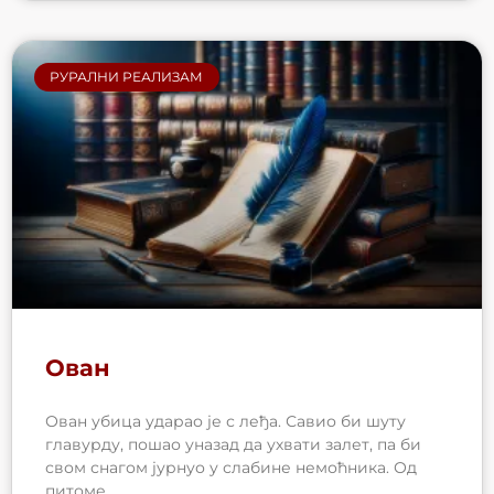
РУРАЛНИ РЕАЛИЗАМ
Ован
Ован убица ударао је с леђа. Савио би шуту
главурду, пошао уназад да ухвати залет, па би
свом снагом јурнуо у слабине немоћника. Од
питоме