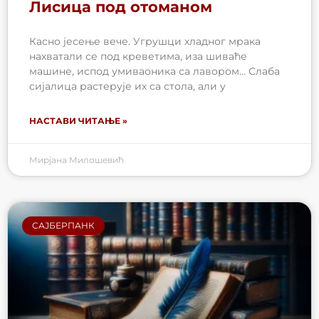
Лисица под отоманом
Касно јесење вече. Угрушци хладног мрака
нахватали се под креветима, иза шиваће
машине, испод умиваоника са лавором… Слаба
сијалица растерује их са стола, али у
НАСТАВИ ЧИТАЊЕ »
Мирјана Милошевић
САЈБЕРПАНК