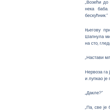
„Возећи до 
нека баба.
бескућник.”
Његову при
Шапнула ми
на сто, гле
„Настави мл
Нервоза га ј
и лупкао је
„Дакле?”
„Па, све је