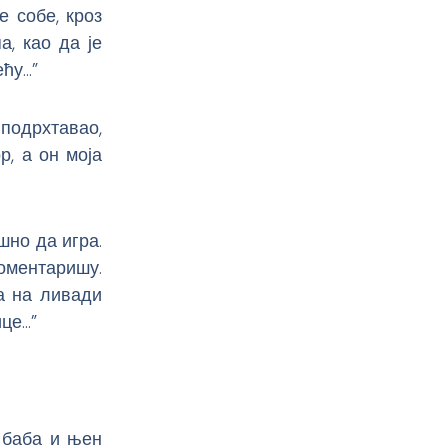
е собе, кроз
а, као да је
ећу…”
 подрхтавао,
р, а он моја
шно да игра.
коментаришу.
ла на ливади
ице…”
а баба и њен