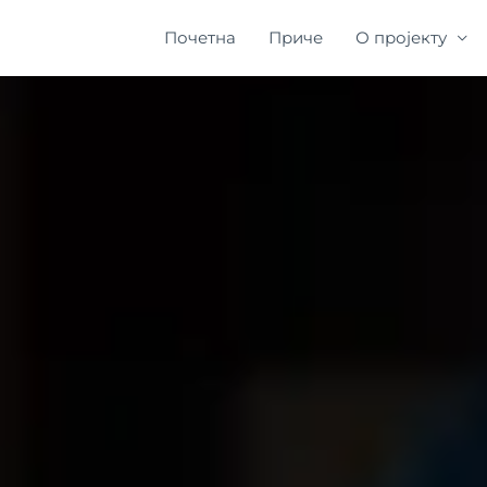
Почетна
Приче
О пројекту