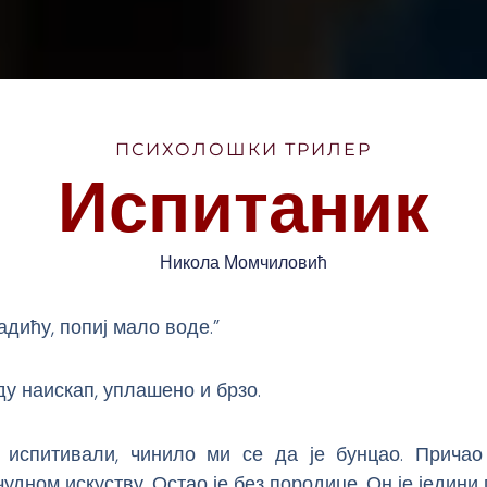
ПСИХОЛОШКИ ТРИЛЕР
Испитаник
Никола Момчиловић
адићу, попиј мало воде.”
ду наискап, уплашено и брзо.
 испитивали, чинило ми се да је бунцао. Причао
чудном искуству. Остао је без породице. Он је једини