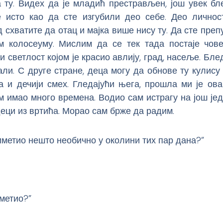
 ту. Видех да је младић престрављен, још увек бл
е исто као да сте изгубили део себе. Део личност
д схватите да отац и мајка више нису ту. Да сте пре
м колосеуму. Мислим да се тек тада постаје чове
би светлост којом је красио авлију, град, насеље. Бле
али. С друге стране, деца могу да обнове ту кулису и
а и дечији смех. Гледајући њега, прошла ми је ова
м имао много времена. Водио сам истрагу на још јед
деци из вртића. Морао сам брже да радим.
иметио нешто необично у околини тих пар дана?”
метио?”