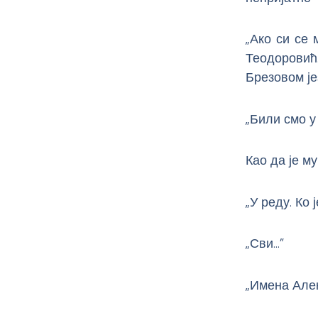
„Ако си се 
Теодоровић.
Брезовом је
„Били смо у
Као да је м
„У реду. Ко
„Сви…”
„Имена Алек