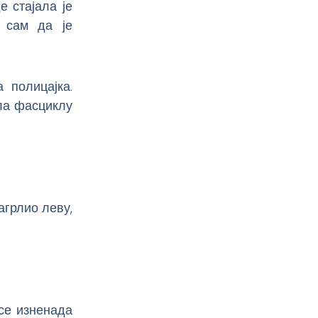
е стајала је
о сам да је
 полицајка.
ла фасциклу
загрлио леву,
 се изненада