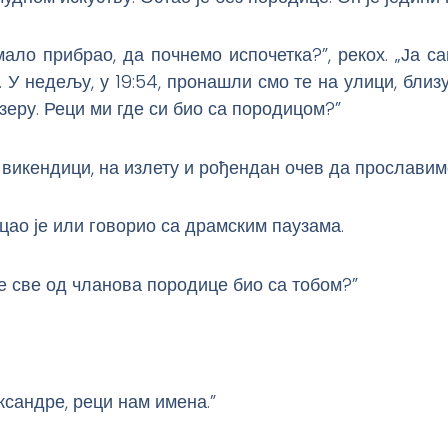
мало прибрао, да почнемо испочетка?”, рекох. „Ја с
 У недељу, у 19:54, пронашли смо те на улици, близ
зеру. Реци ми где си био са породицом?”
 викендици, на излету и рођендан очев да прославим
уцао је или говорио са драмским паузама.
 је све од чланова породице био са тобом?”
сандре, реци нам имена.”