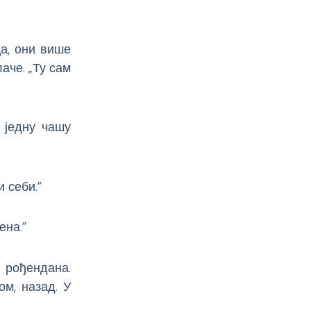
а, они више
лаче. „Ту сам
 једну чашу
и себи.”
ена.”
 рођендана.
ом, назад. У