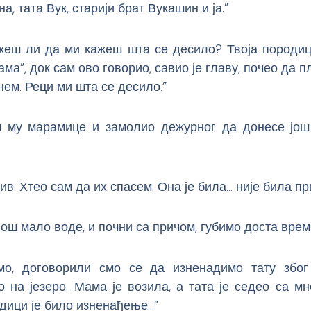
, тата Вук, старији брат Вукашин и ја.”
ожеш ли да ми кажеш шта се десило? Твоја породиц
ма”, док сам ово говорио, савио је главу, почео да п
нем. Реци ми шта се десило.”
 му марамице и замолио дежурног да донесе још
ив. Хтео сам да их спасем. Она је била… није била пр
 још мало воде, и почни са причом, губимо доста врем
мо, договорили смо се да изненадимо тату због
 на језеро. Мама је возила, а тата је седео са мн
дици је било изненађење…”