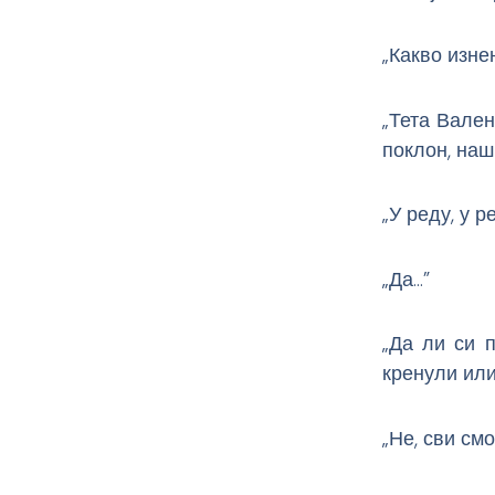
„Какво изн
„Тета Вален
поклон, наш
„У реду, у р
„Да…”
„Да ли си 
кренули или
„Не, сви смо