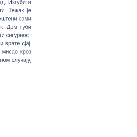
ед. Изгубити
и. Тежак је
пуштени сами
к. Дом губи
ди сигурност
 врате сјај.
 мисао кроз
ном случају,