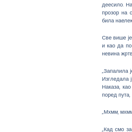
деесило. На
прозор на с
била наелек
Све више је
и као да по
невина жртв
„Запалила ј
Изгледала ј
Наказа, као
поред пута,
„Мхмм, мхмм
„Кад смо за