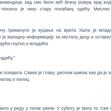
викендице, кад смо били већ близу језера, крај вод
 Носила је неку стару похабану одећу. Мисли
чу прекинуло је куцање на врата. Ушла је млада
 је валидну информацију за несталу децу и остави
дајући гнусно у младића.
адићу.”
е освајала. Савио је главу, десном шаком, као да је 
 палац о палац.
 било у реду у петак увече. У суботу је било то. Све