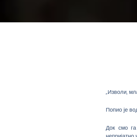
„Изволи, мл
Попио је во
Док смо га
непријатно 