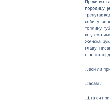
Прекинух га
породицу ј
тренутак ка
себи у ово
топлину, гу
коју смо им
Женска рук
главу. Ниса
о несталој 
„Јеси ли пр
„Јесам…”
„Шта си при