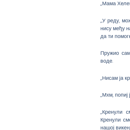
„Мама Хелена
„У реду, м
нису међу на
да ти помог
Пружио сам
воде.
„Нисам ја кр
„Мхм, попиј
„Кренули с
Кренули смо
нашој викен