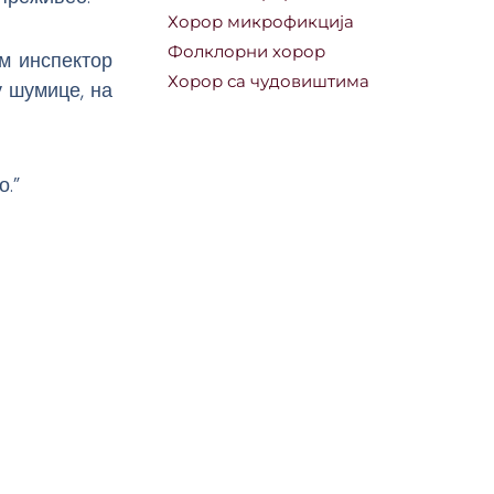
Хорор микрофикција
Фолклорни хорор
ам инспектор
Хорор са чудовиштима
у шумице, на
о.”