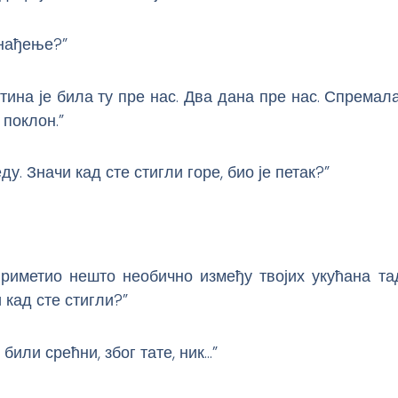
енађење?”
тина је била ту пре нас. Два дана пре нас. Спремала
 поклон.”
еду. Значи кад сте стигли горе, био је петак?”
приметио нешто необично између твојих укућана тад
 кад сте стигли?”
 били срећни, због тате, ник…”