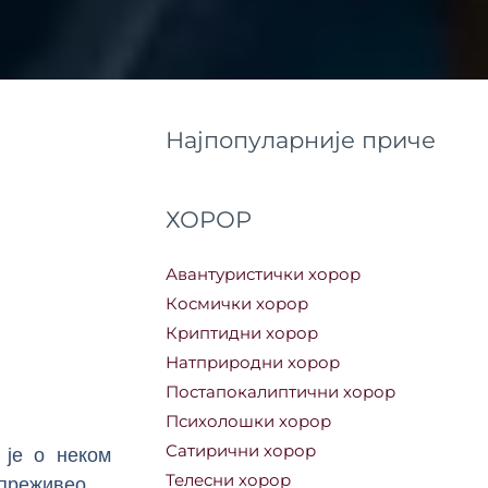
Најпопуларније приче
ХОРОР
Авантуристички хорор
Космички хорор
Криптидни хорор
Натприродни хорор
Постапокалиптични хорор
Психолошки хорор
Сатирични хорор
 је о неком
Телесни хорор
 преживео.