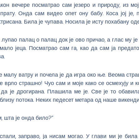
кон вечере посматрао сам језеро и природу, из мој
прату. Онда сам видео опет ону бабу. Коса јој је, п
трисана. Била је чупава. Носила је исту похабану од
 лупао палац о палац док је ово причао, а глас му је
мало јеца. Посматрао сам га, као да сам ја предато
а.
е малу ватру и почела је да игра око ње. Веома стра
е врло страшно! Чуо сам и моје како се осмехују и 
 да је дрогирана. Плашила ме је. Све је то обави
 близу потока. Неких педесет метара од наше викенд
, шта је онда било?”
спали, заправо, ја нисам могао. У глави ми је бил