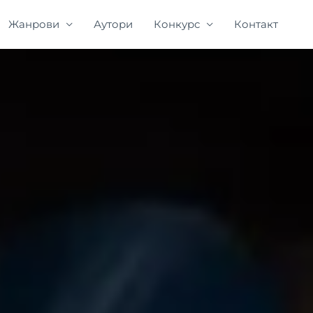
Жанрови
Аутори
Конкурс
Контакт