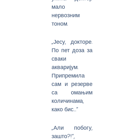
мало
нервозним
тоном.
„Јесу, докторе.
По пет доза за
сваки
акваријум.
Припремила
сам и резерве
са омањим
количинама,
како бис…”
„Али побогу,
зашто?!”,