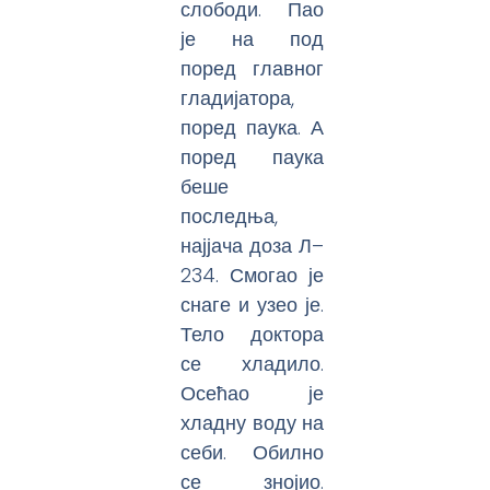
слободи. Пао
је на под
поред главног
гладијатора,
поред паука. А
поред паука
беше
последња,
најјача доза Л–
234. Смогао је
снаге и узео је.
Тело доктора
се хладило.
Осећао је
хладну воду на
себи. Обилно
се знојио.