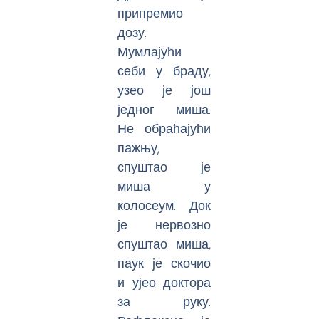
припремио
дозу.
Мумлајући
себи у браду,
узео је још
једног миша.
Не обраћајући
пажњу,
спуштао је
миша у
колосеум. Док
је нервозно
спуштао миша,
паук је скочио
и ујео доктора
за руку.