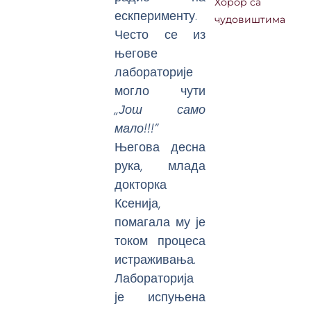
Хорор са
ескперименту.
чудовиштима
Често се из
његове
лабораторије
могло чути
„Још само
мало!!!”
Његова десна
рука, млада
докторка
Ксенија,
помагала му је
током процеса
истраживања.
Лабораторија
је испуњена