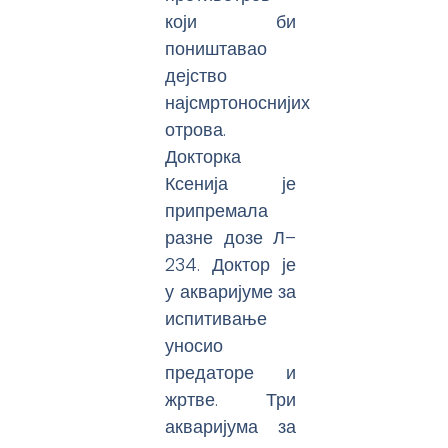
који би
поништавао
дејство
најсмртоноснијих
отрова.
Докторка
Ксенија је
припремала
разне дозе Л–
234. Доктор је
у акваријуме за
испитивање
уносио
предаторе и
жртве. Три
акваријума за