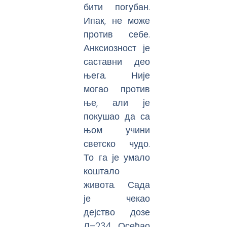
бити погубан.
Ипак, не може
против себе.
Анксиозност је
саставни део
њега. Није
могао против
ње, али је
покушао да са
њом учини
светско чудо.
То га је умало
коштало
живота. Сада
је чекао
дејство дозе
Л–234. Осећао