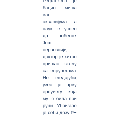
Рефлексно је
бацио миша
ван
акваријума, а
паук је успео
да побегне.
Још
нервознији,
доктор је хитро
пришао столу
са епруветама.
Не гледајући,
узео је прву
ерпувету која
му је била при
руци. Убризгао
је себи дозу Р–