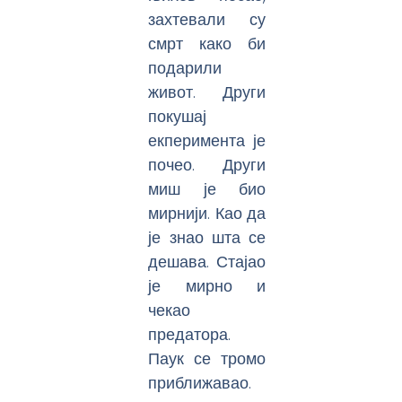
захтевали су
смрт како би
подарили
живот. Други
покушај
екперимента је
почео. Други
миш је био
мирнији. Као да
је знао шта се
дешава. Стајао
је мирно и
чекао
предатора.
Паук се тромо
приближавао.