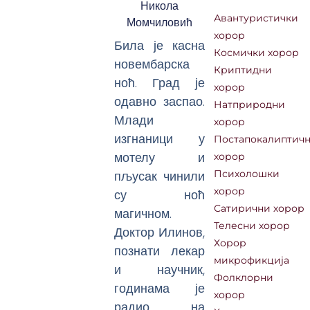
Никола
Авантуристички
Момчиловић
хорор
Била је касна
Космички хорор
новембарска
Криптидни
ноћ. Град је
хорор
одавно заспао.
Натприродни
Млади
хорор
изгнаници у
Постапокалиптич
мотелу и
хорор
пљусак чинили
Психолошки
хорор
су ноћ
Сатирични хорор
магичном.
Телесни хорор
Доктор Илинов,
Хорор
познати лекар
микрофикција
и научник,
Фолклорни
годинама је
хорор
радио на