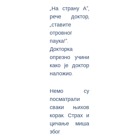
„На страну А”,
рече доктор,
„ставите
отровног
паука!”.
Докторка
опрезно учини
како је доктор
наложио.
Немо су
посматрали
сваки њихов
корак. Страх и
цичање миша
због