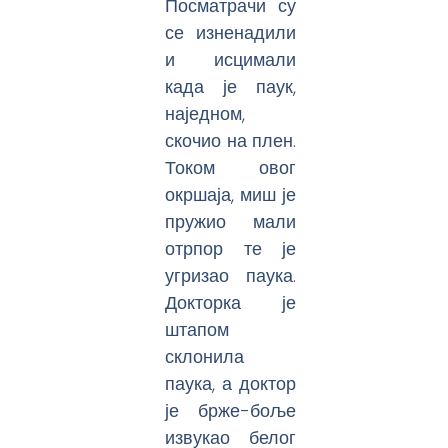
Посматрачи су
се изненадили
и исцимали
када је паук,
наједном,
скочио на плен.
Током овог
окршаја, миш је
пружио мали
отрпор те је
угризао паука.
Докторка је
штапом
склонила
паука, а доктор
је брже-боље
извукао белог