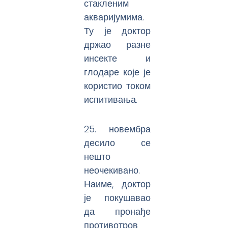
стакленим
акваријумима.
Ту је доктор
држао разне
инсекте и
глодаре које је
користио током
испитивања.
25. новембра
десило се
нешто
неочекивано.
Наиме, доктор
је покушавао
да пронађе
противотров