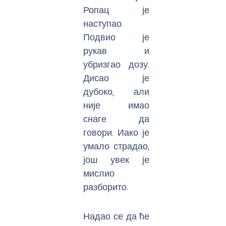
Ропац је
наступао.
Подвио је
рукав и
убризгао дозу.
Дисао је
дубоко, али
није имао
снаге да
говори. Иако је
умало страдао,
још увек је
мислио
разборито.
Надао се да ће