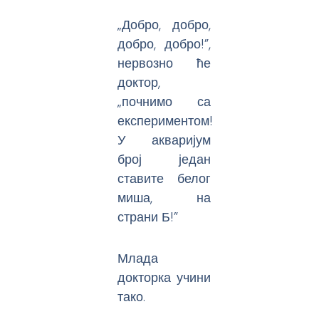
„Добро, добро,
добро, добро!”,
нервозно ће
доктор,
„почнимо са
експериментом!
У акваријум
број један
ставите белог
миша, на
страни Б!”
Млада
докторка учини
тако.