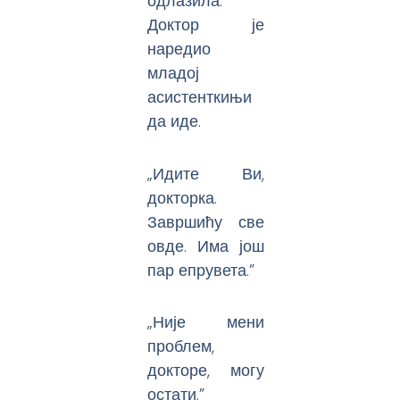
одлазила.
Доктор је
наредио
младој
асистенткињи
да иде.
„Идите Ви,
докторка.
Завршићу све
овде. Има још
пар епрувета.”
„Није мени
проблем,
докторе, могу
остати.”