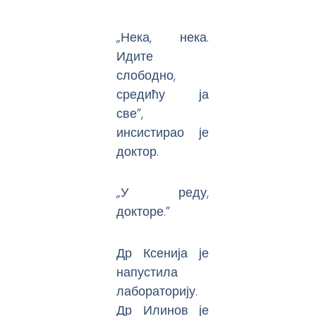
„Нека, нека.
Идите
слободно,
средићу ја
све”,
инсистирао је
доктор.
„У реду,
докторе.”
Др Ксенија је
напустила
лабораторију.
Др Илинов је