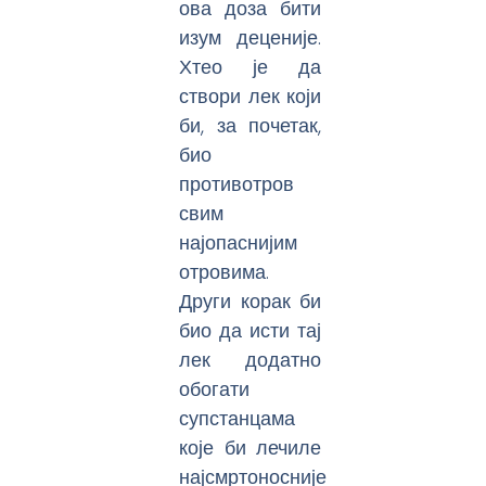
ова доза бити
изум деценије.
Хтео је да
створи лек који
би, за почетак,
био
противотров
свим
најопаснијим
отровима.
Други корак би
био да исти тај
лек додатно
обогати
супстанцама
које би лечиле
најсмртоносније