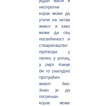
један мали и
неспретни
корак може да
утиче на читав
живот и како
може да сву
посвећеност и
стваралаштво
претвори у
пепео, у ропац,
у смрт. Какав
би то узалудно
протраћен
живот био.
Знао је да
погрешан
корак може