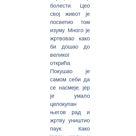
болести. Цео
свој живот је
посветио том
изуму. Много је
жртвовао како
би дошао до
великог
открића.
Покушао је
самом себи да
се насмеје, јер
је умало
целокупан
његов рад и
жртву уништио
паук. Како