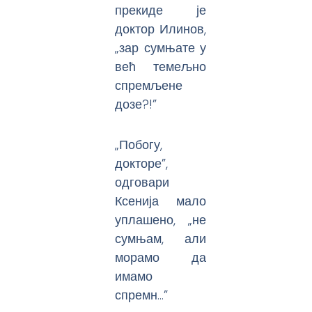
прекиде је
доктор Илинов,
„зар сумњате у
већ темељно
спремљене
дозе?!”
„Побогу,
докторе”,
одговари
Ксенија мало
уплашено, „не
сумњам, али
морамо да
имамо
спремн…”