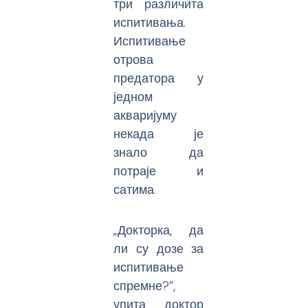
три различита
испитивања.
Испитивање
отрова
предатора у
једном
акваријуму
некада је
знало да
потраје и
сатима.
„Докторка, да
ли су дозе за
испитивање
спремне?”,
упита доктор