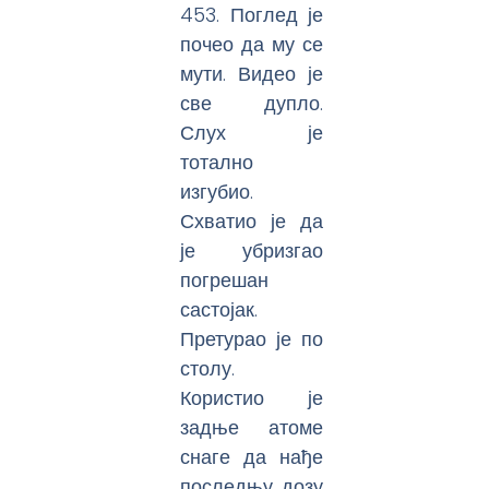
453. Поглед је
почео да му се
мути. Видео је
све дупло.
Слух је
тотално
изгубио.
Схватио је да
је убризгао
погрешан
састојак.
Претурао је по
столу.
Користио је
задње атоме
снаге да нађе
последњу дозу