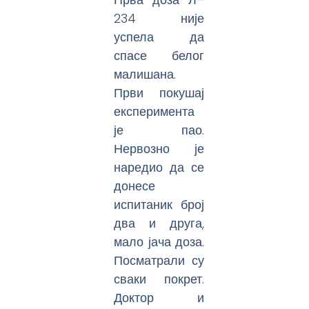
234 није
успела да
спасе белог
малишана.
Први покушај
експеримента
је пао.
Нервозно је
наредио да се
донесе
испитаник број
два и друга,
мало јача доза.
Посматрали су
сваки покрет.
Доктор и