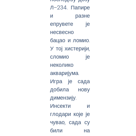
Л–234. Папире
и разне
епрувете је
несвесно
бацао и ломио.
У тој хистерији,
сломио је
неколико
акваријума.
Игра је сада
добила нову
димензију.
Инсекти и
глодари које је
чувао, сада су
били на