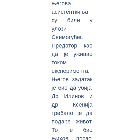
његова
асистенткиња
су били у
улози
Свемогућег.
Предатор као
да је уживао
током
експеримента.
Његов задатак
је био да убија.
Др Илинов и
др Ксенија
требало је да
подаре живот.
То је био
њихов посао,