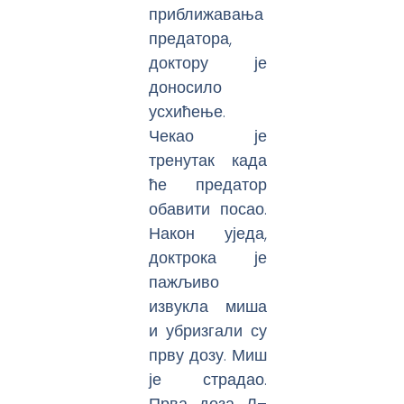
приближавања
предатора,
доктору је
доносило
усхићење.
Чекао је
тренутак када
ће предатор
обавити посао.
Након уједа,
доктрока је
пажљиво
извукла миша
и убризгали су
прву дозу. Миш
је страдао.
Прва доза Л–