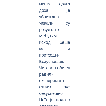
миша. Друга
доза је
убризгана.
Чекали су
резултате.
Међутим,
исход беше
као и
претходни.
Безуспешан.
Читаве ноћи су
радили
експеримент.
Сваки пут
безуспешно.
Ноћ је полако