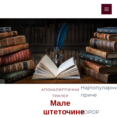
Skip
Mai
to
Men
content
Најпопуларни
АПОКАЛИПТИЧНИ
приче
ТРИЛЕР
Мале
штеточине
ХОРОР