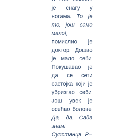
је снагу у
ногама.
То је
то, још само
мало!
,
помислио је
доктор. Дошао
је мало себи.
Покушавао је
да се сети
састојка који је
убризгао себи.
Још увек је
осећао болове.
Да, да. Сада
знам!
Супстанца Р–