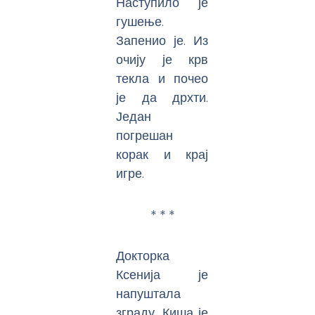
Наступило је
гушење.
Запенио је. Из
очију је крв
текла и почео
је да дрхти.
Један
погрешан
корак и крај
игре.
* * *
Докторка
Ксенија је
напуштала
зграду. Киша је