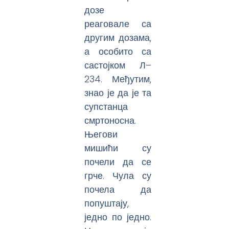
дозе
реаговале са
другим дозама,
а особито са
састојком Л–
234. Међутим,
знао је да је та
супстанца
смртоносна.
Његови
мишићи су
почели да се
грче. Чула су
почела да
попуштају,
једно по једно.