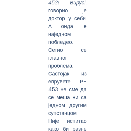
453! Вирус!
,
говорио је
доктор у себи.
А онда је
наједном
побледео.
Сетио се
главног
проблема.
Састојак из
епрувете Р–
453 не сме да
се меша ни са
једном другим
супстанцом.
Није испитао
како би разне