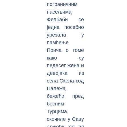
пограничним
насељима,
Фелбаби се
једна посебно
урезала у
памћење.
Прича о томе
како су
педесет жена и
девојака из
села Скела код
Палежа,
бежећи пред
бесним
Турцима,
скочиле у Саву
држећи се за