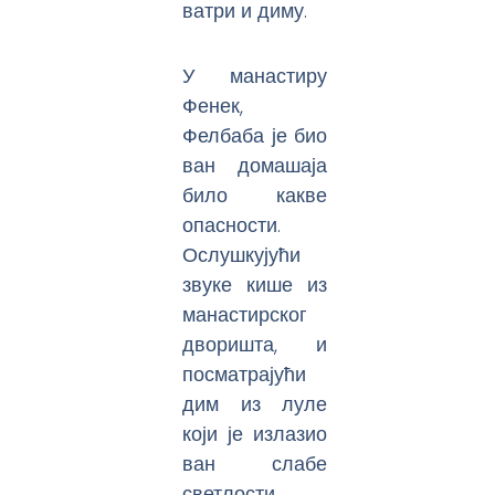
ватри и диму.
У манастиру
Фенек,
Фелбаба је био
ван домашаја
било какве
опасности.
Ослушкујући
звуке кише из
манастирског
дворишта, и
посматрајући
дим из луле
који је излазио
ван слабе
светлости