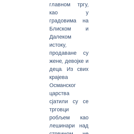
главном тргу,
као у
градовима на
Блиском и
Далеком
истоку,
продаване су
жене, девојке и
деца. Из свих
крајева
Османског
царства
сјатили су се
трговци
робљем као
лешинари над
стрвином, не