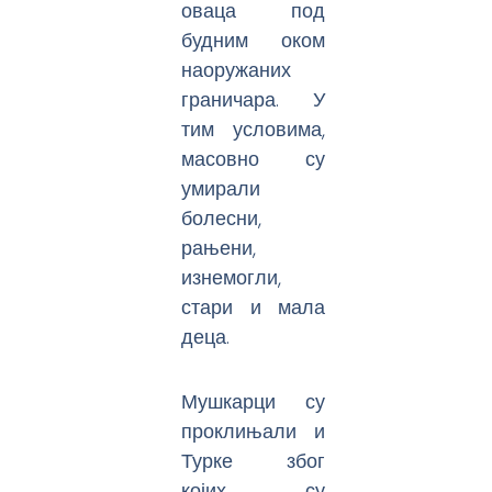
оваца под
будним оком
наоружаних
граничара. У
тим условима,
масовно су
умирали
болесни,
рањени,
изнемогли,
стари и мала
деца.
Мушкарци су
проклињали и
Турке због
којих су