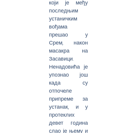
који је међу
последњим
устаничким
вођама
прешао у
Срем, након
масакра на
Засавици.
Ненадовића је
упознао још
када су
отпочеле
припреме за
устанак, и у
протеклих
девет година
слао је њему и