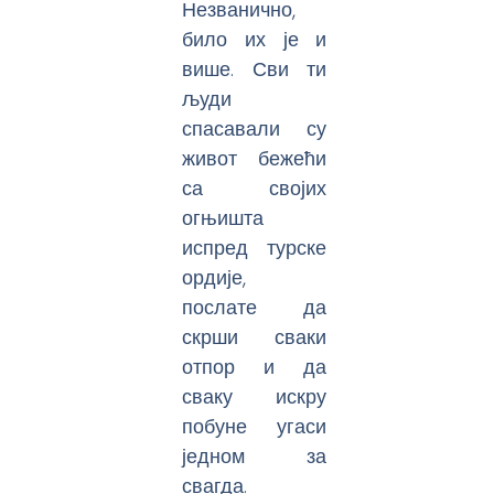
Незванично,
било их је и
више. Сви ти
људи
спасавали су
живот бежећи
са својих
огњишта
испред турске
ордије,
послате да
скрши сваки
отпор и да
сваку искру
побуне угаси
једном за
свагда.