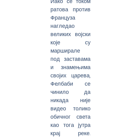
Иако се током
ратова против
Француза
нагледао
великих војски
које су
марширале
под заставама
и знамењима
својих царева,
Фелбаби се
чинило да
никада није
видео толико
обичног света
као тога јутра
крај реке.