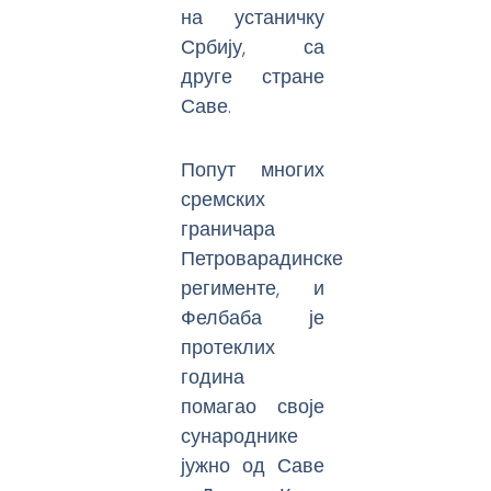
на устаничку
Србију, са
друге стране
Саве.
Попут многих
сремских
граничара
Петроварадинске
регименте, и
Фелбаба је
протеклих
година
помагао своје
сународнике
јужно од Саве