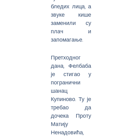
бледих лица, а
звуке кише
заменили су
плач и
запомагање.
Претходног
дана, Фелбаба
је стигао у
погранични
шанац
Купиново. Ту је
требао да
дочека Проту
Матију
Ненадовића,