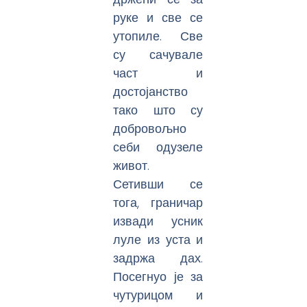
руке и све се
утопиле. Све
су сачувале
част и
достојанство
тако што су
добровољно
себи одузеле
живот.
Сетивши се
тога, граничар
извади усник
луле из уста и
задржа дах.
Посегнуо је за
чутурицом и