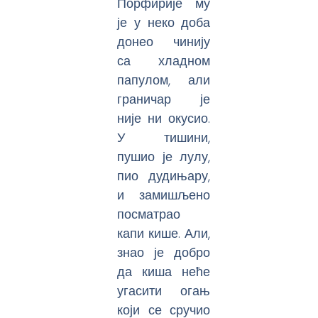
Порфирије му
је у неко доба
донео чинију
са хладном
папулом, али
граничар је
није ни окусио.
У тишини,
пушио је лулу,
пио дудињару,
и замишљено
посматрао
капи кише. Али,
знао је добро
да киша неће
угасити огањ
који се сручио