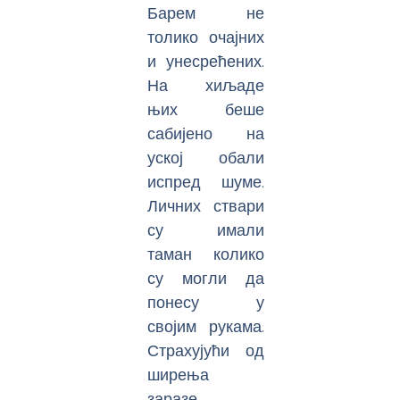
Барем не
толико очајних
и унесрећених.
На хиљаде
њих беше
сабијено на
уској обали
испред шуме.
Личних ствари
су имали
таман колико
су могли да
понесу у
својим рукама.
Страхујући од
ширења
заразе,