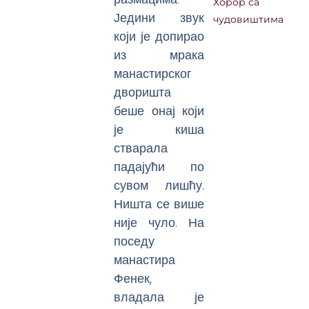
Хорор са
Једини звук
чудовиштима
који је допирао
из мрака
манастирског
дворишта
беше онај који
је киша
стварала
падајући по
сувом лишћу.
Ништа се више
није чуло. На
поседу
манастира
Фенек,
владала је