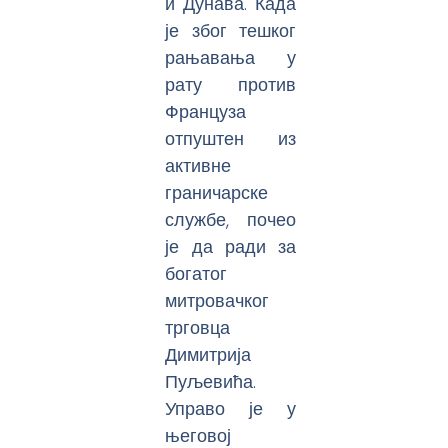
и Дунава. Када
је због тешког
рањавања у
рату против
Француза
отпуштен из
активне
граничарске
службе, почео
је да ради за
богатог
митровачког
трговца
Димитрија
Пуљевића.
Управо је у
његовој