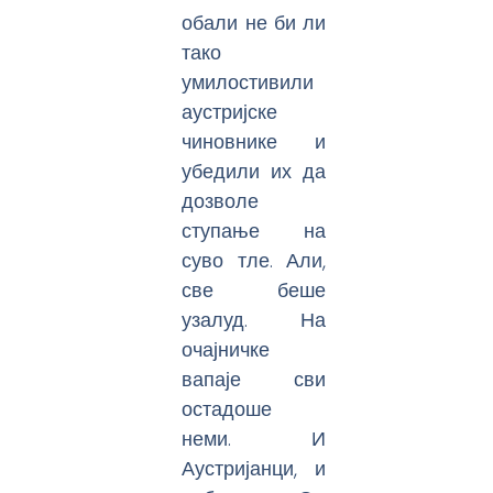
обали не би ли
тако
умилостивили
аустријске
чиновнике и
убедили их да
дозволе
ступање на
суво тле. Али,
све беше
узалуд. На
очајничке
вапаје сви
остадоше
неми. И
Аустријанци, и