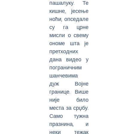
пашалуку. Те
кишне, јесење
ноћи, опседале
су га црне
мисли о свему
ономе шта је
претходних
дана видео у
пограничним
шанчевима
дуж Војне
границе. Више
није било
места за срџбу.
Само тужна
празнина, и
неки тежак