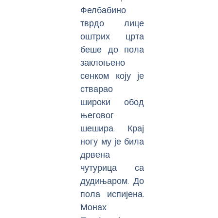
Фелбабино
тврдо лице
оштрих црта
беше до пола
заклоњено
сенком коју је
стварао
широки обод
његовог
шешира. Крај
ногу му је била
дрвена
чутурица са
дудињаром. До
пола испијена.
Монах