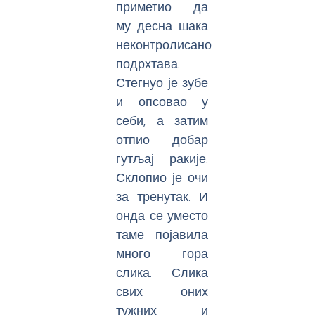
приметио да
му десна шака
неконтролисано
подрхтава.
Стегнуо је зубе
и опсовао у
себи, а затим
отпио добар
гутљај ракије.
Склопио је очи
за тренутак. И
онда се уместо
таме појавила
много гора
слика. Слика
свих оних
тужних и