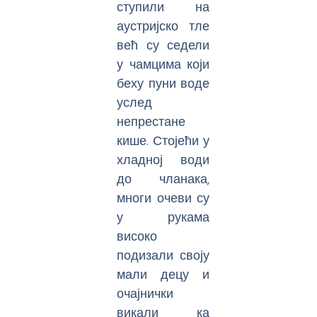
ступили на
аустријско тле
већ су седели
у чамцима који
беху пуни воде
услед
непрестане
кише. Стојећи у
хладној води
до чланака,
многи очеви су
у рукама
високо
подизали своју
мали децу и
очајнички
викали ка