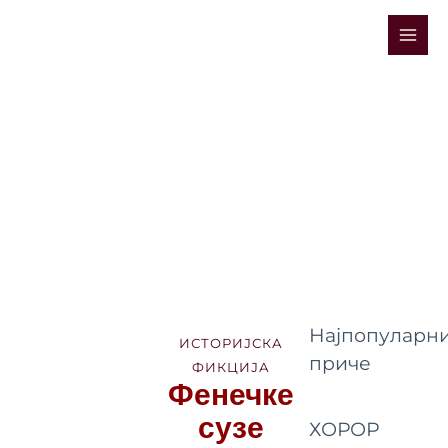
Skip
Mai
to
Men
content
Најпопуларни
ИСТОРИЈСКА
приче
ФИКЦИЈА
Фенечке
сузе
ХОРОР