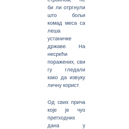
би ли отргнули
што бољи
комад меса са
леша
устаничке
државе. На
несрећи
поражених, сви
гу гледали
како да извуку
личну корист.
Од свих прича
које је чуо
претходних
дана у