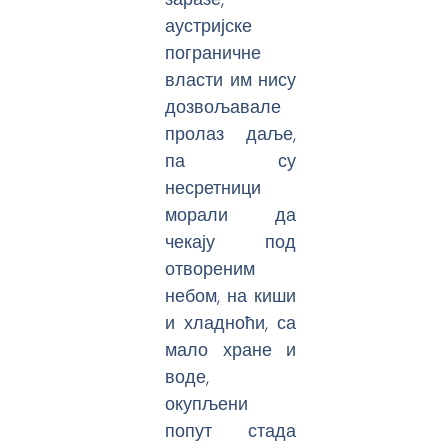
аустријске
пограничне
власти им нису
дозвољавале
пролаз даље,
па су
несретници
морали да
чекају под
отвореним
небом, на киши
и хладноћи, са
мало хране и
воде,
окупљени
попут стада