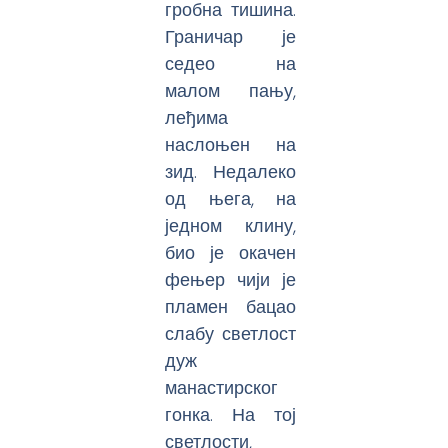
гробна тишина.
Граничар је
седео на
малом пању,
леђима
наслоњен на
зид. Недалеко
од њега, на
једном клину,
био је окачен
фењер чији је
пламен бацао
слабу светлост
дуж
манастирског
гонка. На тој
светлости,