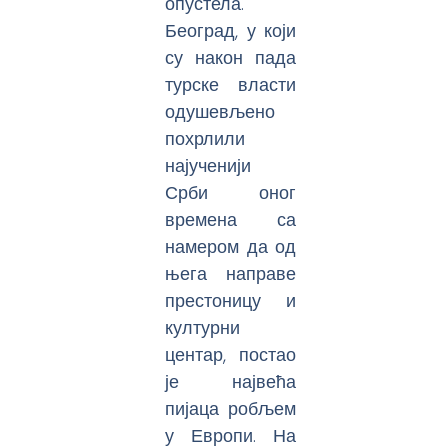
опустела.
Београд, у који
су након пада
турске власти
одушевљено
похрлили
најученији
Срби оног
времена са
намером да од
њега направе
престоницу и
културни
центар, постао
је највећа
пијаца робљем
у Европи. На