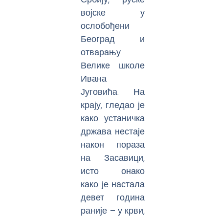
војске у
ослобођени
Београд и
отварању
Велике школе
Ивана
Југовића. На
крају, гледао је
како устаничка
држава нестаје
након пораза
на Засавици,
исто онако
како је настала
девет година
раније – у крви,