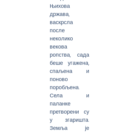
Њихова
држава,
васкрсла
после
неколико
векова
ропства, сада
беше угажена,
спаљена и
поново
поробљена.
Села и
паланке
претворени су
у згаришта.
Земља је