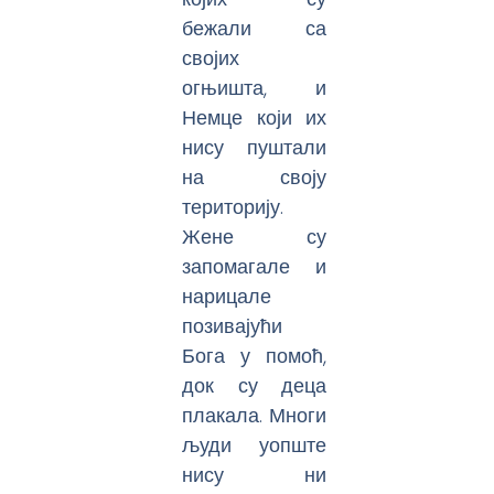
бежали са
својих
огњишта, и
Немце који их
нису пуштали
на своју
територију.
Жене су
запомагале и
нарицале
позивајући
Бога у помоћ,
док су деца
плакала. Многи
људи уопште
нису ни