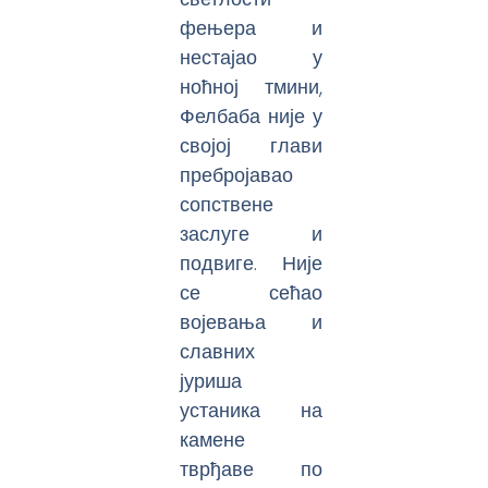
фењера и
нестајао у
ноћној тмини,
Фелбаба није у
својој глави
пребројавао
сопствене
заслуге и
подвиге. Није
се сећао
војевања и
славних
јуриша
устаника на
камене
тврђаве по