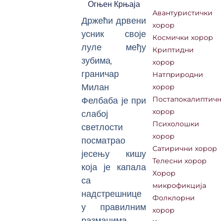
Огњен Крњаја
Авантуристички
Држећи дрвени
хорор
усник своје
Космички хорор
луле међу
Криптидни
зубима,
хорор
граничар
Натприродни
Милан
хорор
Фелбаба је при
Постапокалиптич
слабој
хорор
Психолошки
светлости
хорор
посматрао
Сатирични хорор
јесењу кишу
Телесни хорор
која је капала
Хорор
са
микрофикција
надстрешнице
Фолклорни
у правилним
хорор
размацима.