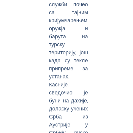
служби почео
са тајним
кријумчарењем
оружја и
барута на
турску
територију, још
када су текле
припреме за
устанак.
Касније,
сведочио је
буни на дахије,
доласку учених
Срба из
Аустрије у
Србију, руске