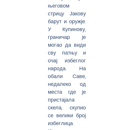
његовом
стрицу Јакову
барут и оружје.
У Купинову,
граничар је
могао да види
сву патњу и
очај избеглог
народа. На
обали Саве,
недалеко од
места где је
пристајала
скела, скупио
се велики број
избеглица.