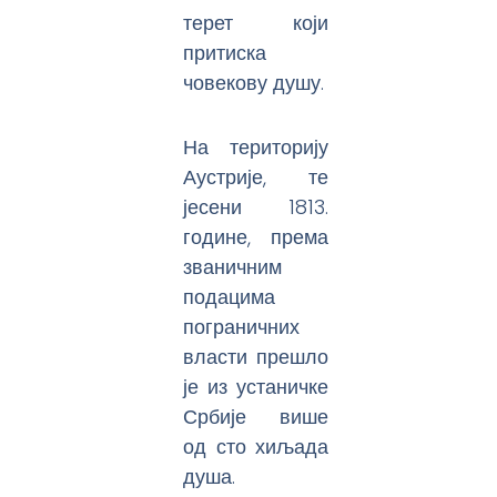
терет који
притиска
човекову душу.
На територију
Аустрије, те
јесени 1813.
године, према
званичним
подацима
пограничних
власти прешло
је из устаничке
Србије више
од сто хиљада
душа.