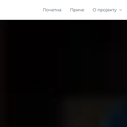
Почетна
Приче
О пројекту