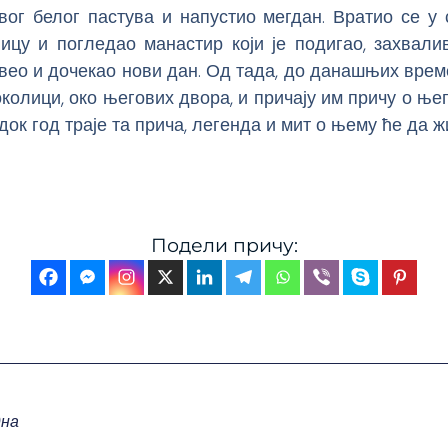
свог белог пастува и напустио мегдан. Вратио се у 
лицу и погледао манастир који је подигао, захвали
вео и дочекао нови дан. Од тада, до данашњих врем
околици, око његових двора, и причају им причу о њег
 док год траје та прича, легенда и мит о њему ће да ж
Подели причу:
на