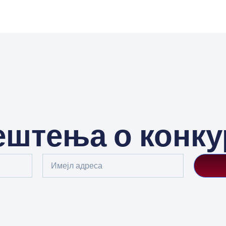
штења о конк
Email