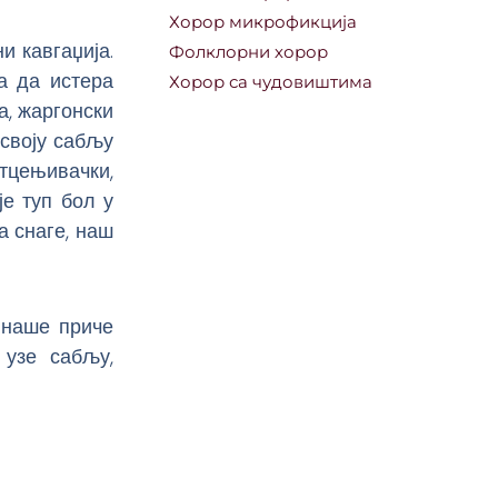
Хорор микрофикција
и кавгаџија.
Фолклорни хорор
а да истера
Хорор са чудовиштима
а, жаргонски
 своју сабљу
отцењивачки,
је туп бол у
а снаге, наш
к наше приче
 узе сабљу,