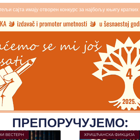
тељи сајта имају отворен конкурс за најбољу књигу кратких 
ПРЕПОРУЧУЈЕМО:
И ВЕСТЕРН
ХРИШЋАНСКА ФИКЦИЈА