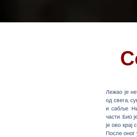
С
Лежао је н
од свега, с
и сабље. Ни
части. Био 
је ово крај 
После оног 