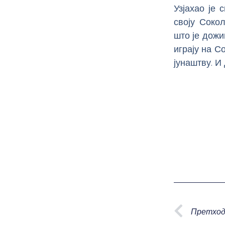
Узјахао је 
своју Соко
што је дожи
играју на С
јунаштву. И
Prev
Претход