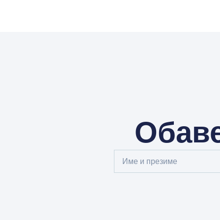
Обаве
Full
Name