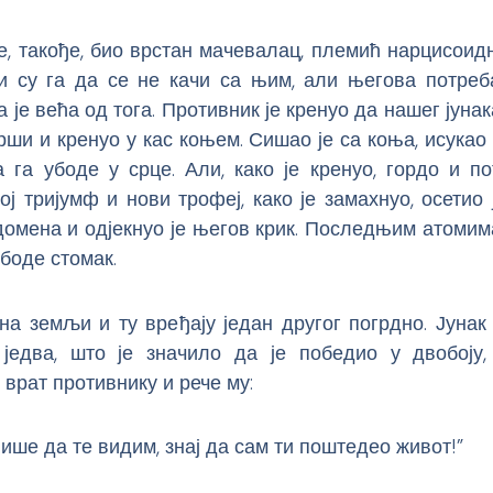
е, такође, био врстан мачевалац, племић нарцисоидн
и су га да се не качи са њим, али његова потреб
а је већа од тога. Противник је кренуо да нашег јунак
рши и кренуо у кас коњем. Сишао је са коња, исукао
 га убоде у срце. Али, како је кренуо, гордо и п
ој тријумф и нови трофеј, како је замахнуо, осетио 
омена и одјекнуо је његов крик. Последњим атомим
ободе стомак.
на земљи и ту вређају један другог погрдно. Јуна
једва, што је значило да је победио у двобоју,
 врат противнику и рече му:
ише да те видим, знај да сам ти поштедео живот!”