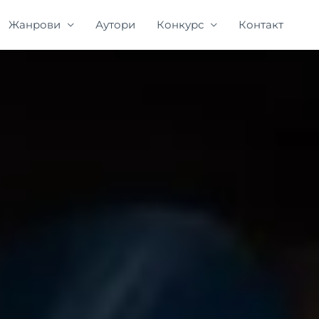
Жанрови
Аутори
Конкурс
Контакт