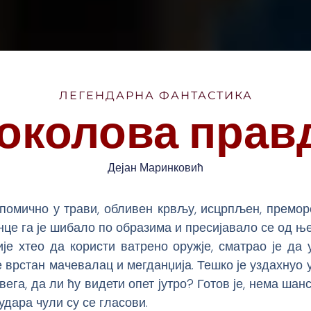
ЛЕГЕНДАРНА ФАНТАСТИКА
околова прав
Дејан Маринковић
епомично у трави, обливен крвљу, исцрпљен, премор
унце га је шибало по образима и пресијавало се од њ
је хтео да користи ватрено оружје, сматрао је да
је врстан мачевалац и мегданџија. Тешко је уздахнуо у
свега, да ли ћу видети опет јутро? Готов је, нема шан
удара чули су се гласови.