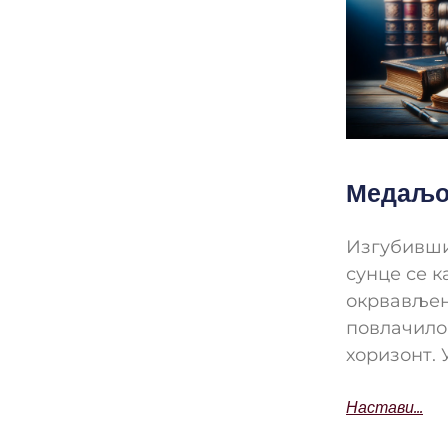
Медаљо
Изгубивши
сунце се к
окрвављен
повлачило 
хоризонт. 
Настави...