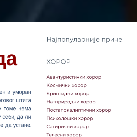
Најпопуларније приче
да
ХОРОР
Авантуристички хорор
Космички хорор
ен и уморан
Криптидни хорор
еговог штита
Натприродни хорор
 у томе нема
Постапокалиптични хорор
 себи, да ли
Психолошки хорор
се да устане.
Сатирични хорор
Телесни хорор