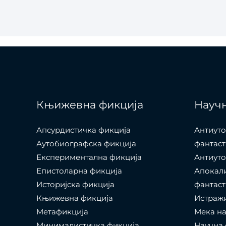
Књижевна фикција
Научн
Апсурдистичка фикција
Антиуто
Аутобиографска фикција
фантаст
Експериментална фикција
Антиуто
Епистоларна фикција
Апокал
Историјска фикција
фантаст
Књижевна фикција
Истраж
Метафикција
Мека на
Минималистичка фикција
Научна 