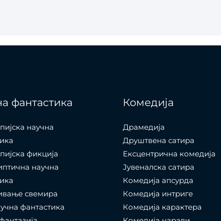
а фантастика
Комедија
пијска научна
Драмедија
ика
Друштвена сатира
пијска фикција
Ексцентрична комедија
иптична научна
Јувеналска сатира
ика
Комедија апсурда
ивање свемира
Комедија интриге
учна фантастика
Комедија карактера
фантазија
Комедија нарави