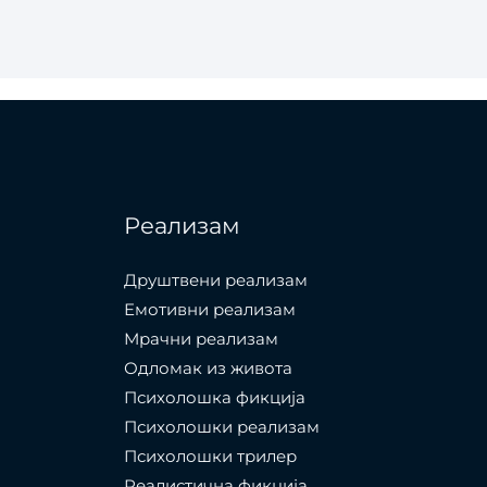
Реализам
Друштвени реализам
Емотивни реализам
Мрачни реализам
Одломак из живота
Психолошкa фикција
Психолошки реализам
Психолошки трилер
Реалистична фикција