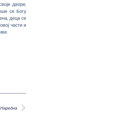
своје дворе,
вши се Богу
ена, деца се
овој части и
иве.
Next
Наредна