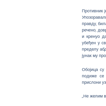
Противник ј
Упозоравал
правду, бил
речено, дов
и кренуо да
убеђен у св
пределу абд
јунак му пр
Обојица су 
подиже се 
прислони уз
„Не желим в