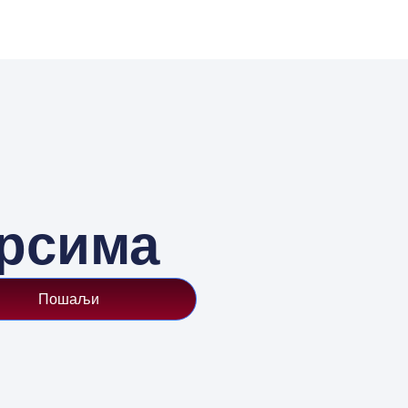
урсима
Пошаљи