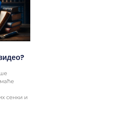
 видео?
ише
омаће
их сенки и