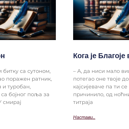
н
Кога је Благоје
 битку са сутоном,
– А, да ниси мало в
ао поражен ратник,
потегао оне твоје д
 и туробан,
кајсијеваче па ти се
са бојног поља за
причинило, од ноћн
У смирај
титраја
Настави...