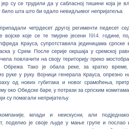
 јер су се трудили да у сабласној тишини која је 
у било шта што би одало невидљивог непријатеља.
 припадали четрдесет другој регименти педесет се
е војске које се те тмурне јесени 1914. године, 
лфреда Крауса, супротставила јединицама српске в
аска у Срем. После серије окршаја у сремској равн
очела повлачити на своју територију преко мостобр
 Обрежа. Тако је обала реке, за кратко време
з руке у руку. Војници генерала Крауса, опрезно н
раху од нових губитака и новог срамоћења, прет
му око Обедске баре, у потрази за српским комитам
ји су помагали непријатељу.
компаније, млади и неискусни, али подједнако
нт, поделио је своје људе у мање групе и послао и