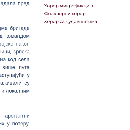
владала пред
Хорор микрофикција
Фолклорни хорор
Хорор са чудовиштима
дме бригаде
под командом
ојске након
ици, српска
ана код села
, више пута
аступајући у
раживали су
а и локалним
 арогантни
х у потеру.