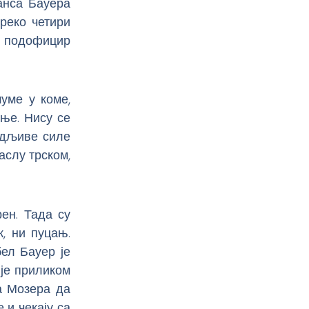
анса Бауера
преко четири
и подофицир
уме у коме,
ње. Нису се
видљиве силе
аслу трском,
ен. Тада су
к, ни пуцањ.
ел Бауер је
 је приликом
а Мозера да
 и чекају са