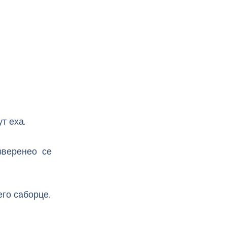
т еха.
зверенео се
его саборце.