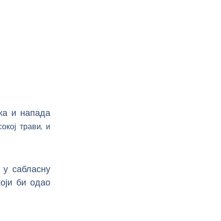
ка и напада
окој трави, и
 у сабласну
који би одао