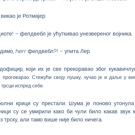
викао је Ротмајер.
диоте! – фелдвебл је ућуткивао унезвереног војника.
адимо,
herr
фелдвебл?! – упита Лер.
дофицир, који их је све прекоравао због кукавичлу
е
проговарао. Стежући своју пушку, чучао је и даље у вис
а
трсци испред себе.
болни крици су престали. Шума је поново утонула
ници су се умирили како би чули било какав звук 
з трску, али тамо више није било ничега.