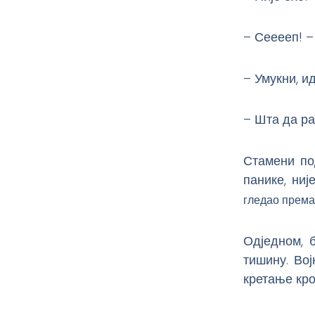
– Сееееп! – 
– Умукни, и
– Шта да р
Стамени по
панике, ниј
гледао прем
Одједном, 
тишину. Вој
кретање кро