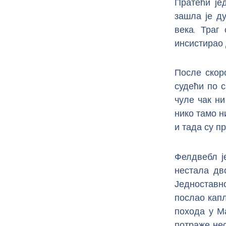
Пратећи је
зашла је ду
века. Траг
инсистирао 
После скор
судећи по 
чуле чак ни
нико тамо н
и тада су п
Фелдвебл ј
нестала дво
Једноставн
послао капл
похода у М
потраже нес