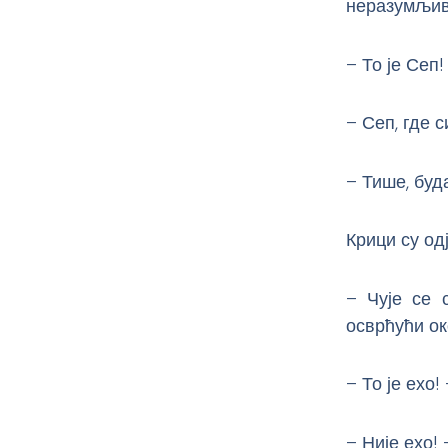
неразумљиви
– То је Сеп!
– Сеп, где с
– Тише, буд
Крици су од
– Чује се 
осврћући око
– То је ехо
– Није ехо! 