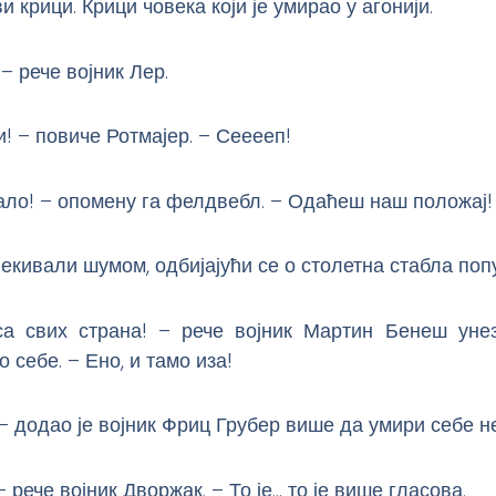
 крици. Крици човека који је умирао у агонији.
 – рече војник Лер.
и! – повиче Ротмајер. – Сееееп!
ало! – опомену га фелдвебл. – Одаћеш наш положај!
јекивали шумом, одбијајући се о столетна стабла попу
са свих страна! – рече војник Мартин Бенеш уне
 себе. – Ено, и тамо иза!
! – додао је војник Фриц Грубер више да умири себе н
– рече војник Дворжак. – То је… то је више гласова.