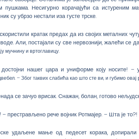
м пушкама. Несигурно корачајући са истуреним
ма
ник су убрзо нестали иза густе трске.
скористили кратак предах да из својих металних чут
 воде. Али, постајали су све нервознији, жалећи се да
ју мучнину и вртоглавицу.
 достојни нашег цара и униформе коју носите! – у
вебел. – Због таквих слабића као што сте ви, и губимо овај 
енада се зачуо врисак. Снажан, болан, готово нељудск
!
– престрављено рече војник Ротмајер. – Шта је то?!
рске удаљене мање од педесет корака, допирали