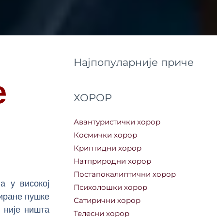
Најпопуларније приче
е
ХОРОР
Авантуристички хорор
Космички хорор
Криптидни хорор
Натприродни хорор
Постапокалиптични хорор
а у високој
Психолошки хорор
тиране пушке
Сатирични хорор
о није ништа
Телесни хорор