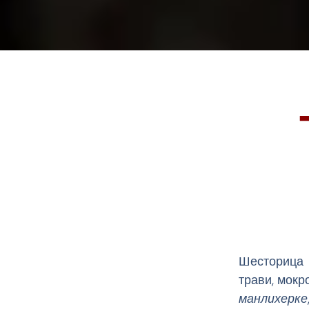
Шесторица 
трави, мокр
манлихерке