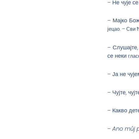
– Не чује с
– Мајко Бож
јецао. – Сви 
– Слушајте,
се неки
глас
– Ја не чуј
– Чујте, чуј
– Какво дет
–
Ano můj př