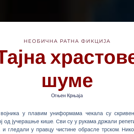
НЕОБИЧНА РАТНА ФИКЦИЈА
Тајна храстов
шуме
Огњен Крњаја
војника у плавим униформама чекала су скривен
ој од јучерашње кише. Сви су у рукама држали репе
, и гледали у правцу чистине обрасле трском. Ник