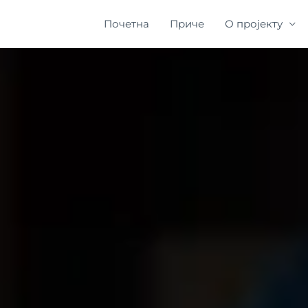
Почетна
Приче
О пројекту