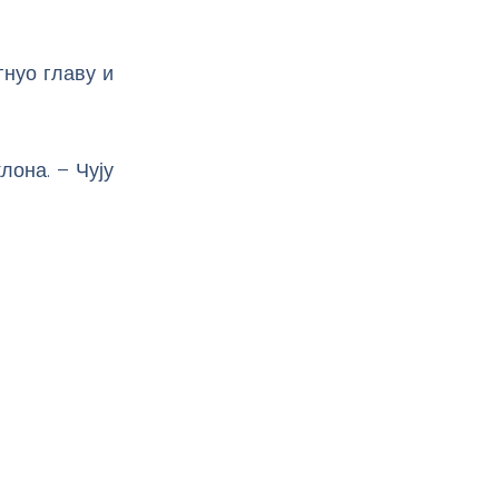
гнуо главу и
лона. – Чују