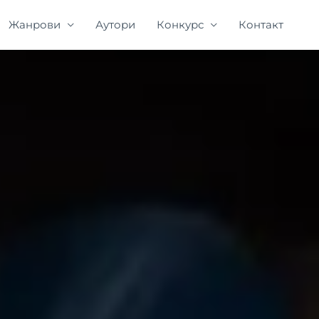
Жанрови
Аутори
Конкурс
Контакт