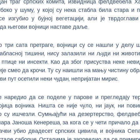
дан траг српских комита, извидница фелдвебела Х
боко у шуму, у којој су нека стабла била стара и 
 се изгубио у бујној вегетацији, али је тврдоглав
да његови војници наставе даље.
о три сата претраге, војници су се нашли у делу ш
сабласној тишини, нису залазили ни људи ни животи
 птице ни инсекти. Као да због присуства неке не
ије смео да крочи. Ту су наишли на мању чистину обр
рви пут осетили неки чудан, непријатан мирис.
е наредио да се поделе у парове и прегледају тер
јица војника. Ништа се није чуло, ни јаук, ни пови
о су ишчезли. Сумњајући на дезертерство, фелдвеб
ара Јаноша Кенереша, за кога се у чети причало да
ачви убио двадесет српских цивила, и војника Сеп
тале саборце. Осталима је заповедио да се примире