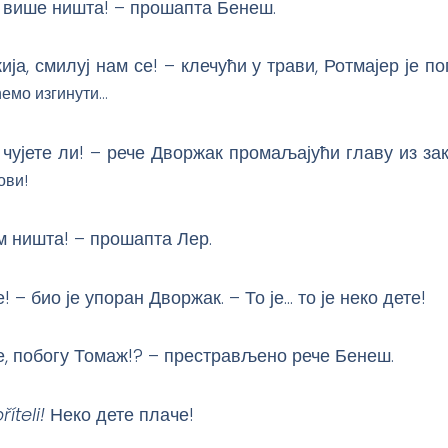
е више ништа! – прошапта Бенеш.
ија, смилуј нам се! – клечући у трави, Ротмајер је по
ћемо изгинути…
 чујете ли! – рече Дворжак промаљајући главу из зак
ови!
ем ништа! – прошапта Лер.
те! – био је упоран Дворжак. – То је… то је неко дете!
е, побогу Томаж!? – престрављено рече Бенеш.
íteli!
Неко дете плаче!