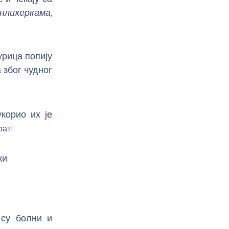
нлихеркама
,
урица попију
 због чудног
корио их је
рат!
и.
 су болни и