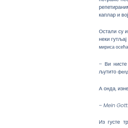
репетирани
каплар и вој
Остали су и
неки гутљај
мириса осећа
– Ви нисте
љутито
фелд
А онда, изн
–
Mein Gott
Из густе т