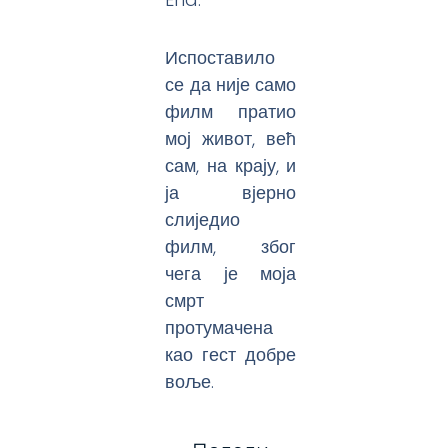
Испоставило
се да није само
филм пратио
мој живот, већ
сам, на крају, и
ја вјерно
слиједио
филм, због
чега је моја
смрт
протумачена
као гест добре
воље.