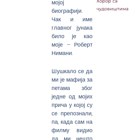
мојој
Хорор са
чудовиштима
биографији.
Чак и име
главног јунака
било је као
моје – Роберт
Нимани.
Шушкало се да
ми је мафија за
петама због
једне од мојих
прича у којој су
се препознали,
па, када сам на
филму видио
да ми нешто