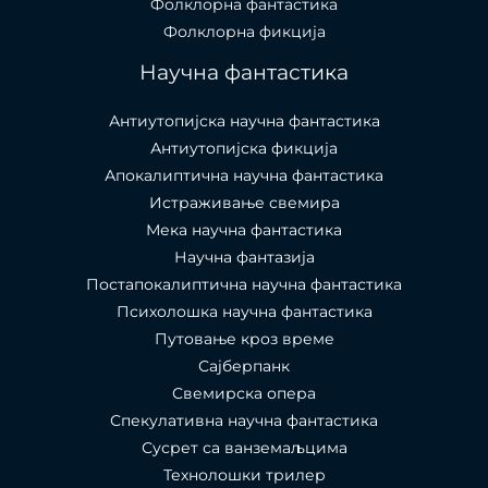
Фолклорна фантастика
Фолклорна фикција
Научна фантастика
Антиутопијска научна фантастика
Антиутопијска фикција
Апокалиптична научна фантастика
Истраживање свемира
Мека научна фантастика
Научна фантазија
Постапокалиптична научна фантастика
Психолошка научна фантастика
Путовање кроз време
Сајберпанк
Свемирска опера
Спекулативна научна фантастика
Сусрет са ванземаљцима
Технолошки трилер