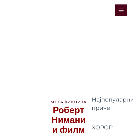
Skip
Mai
to
Men
content
Најпопуларни
МЕТАФИКЦИЈА
Роберт
приче
Нимани
и филм
ХОРОР