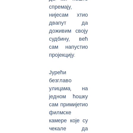
спремају,
нијесам хтио
двапут да
доживим своју
судбину, већ
сам напустио
пројекцију.
Јурећи
безглаво
улицама, на
једном ћошку
сам примијетио
филмске
камере које су
чекале да