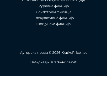
Рурална фикција
Слипстрим фикција
Спекулативна фикција
Шпијунска фикција
Ауторска права © 2026 KratkePrice.net
Веб-дизајн: KratkePrice.net