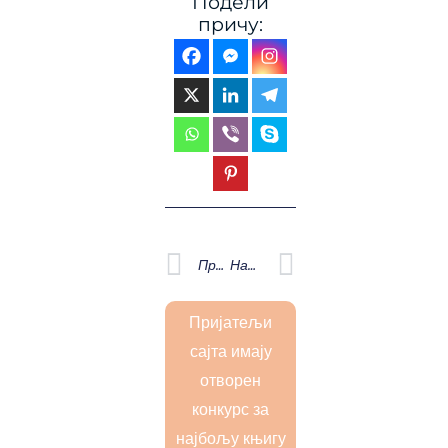
Подели
причу:
Prev
Next
Претходна
Наредна
Пријатељи
сајта имају
отворен
конкурс за
најбољу књигу