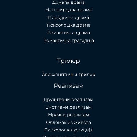
Домаћа драма
Натприродна драма
Породична драма
Психолошка драма
Романтична драма
Романтична трагедија
Трилер
Апокалиптични трилер
Реализам
Друштвени реализам
Емотивни реализам
Мрачни реализам
Одломак из живота
Психолошкa фикција