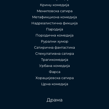
Кринџ комедија
Мениповска сатира
Метафикциона комедија
Надреалистична фикција
Пародија
Породична комедија
Рурални хумор
Сатирична фантастика
Спекулативна сатира
Трагикомедија
Урбана комедија
Фарса
Хорацијевска сатира
Црна комедија
Драма