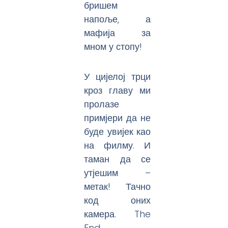
бришем
напоље, а
мафија за
мном у стопу!
У цијелој трци
кроз главу ми
пролазе
примјери да не
буде увијек као
на филму. И
таман да се
утјешим –
метак! Тачно
код оних
камера. The
End.