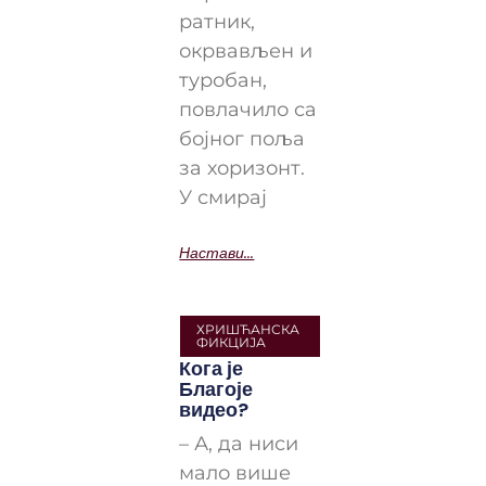
ратник,
окрвављен и
туробан,
повлачило са
бојног поља
за хоризонт.
У смирај
Настави...
ХРИШЋАНСКА
ФИКЦИЈА
Кога је
Благоје
видео?
– А, да ниси
мало више