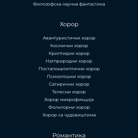
Филозофска научна фантастика
Хорор
Авантуристички хорор
Космички хорор
Криптидни хорор
Натприродни хорор
Постапокалиптични хорор
Психолошки хорор
Сатирични хорор
Телесни хорор
Хорор микрофикција
Фолклорни хорор
Хорор са чудовиштима
Романтика