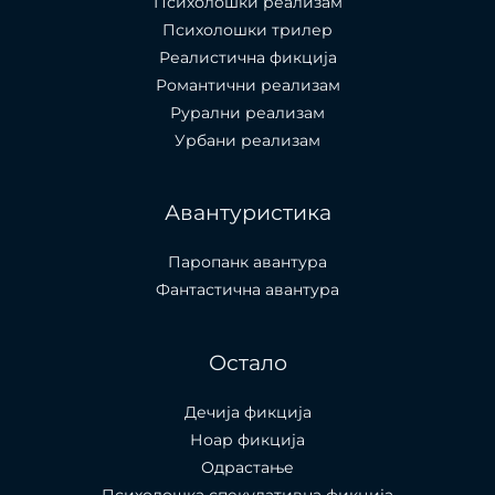
Психолошки реализам
Психолошки трилер
Реалистична фикција
Романтични реализам
Рурални реализам
Урбани реализам
Авантуристика
Паропанк авантура
Фантастична авантура
Остало
Дечија фикција
Ноар фикција
Одрастање
Психолошка спекулативна фикција