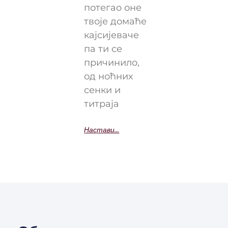
потегао оне
твоје домаће
кајсијеваче
па ти се
причинило,
од ноћних
сенки и
титраја
Настави...