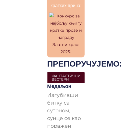
кратких прича:
ПРЕПОРУЧУЈЕМО:
ФАНТАСТИЧНИ
ВЕСТЕРН
Медаљон
Изгубивши
битку са
сутоном,
сунце се као
поражен