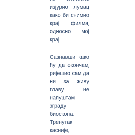
изјурио глумац
како би снимио
крај филма,
односно мој
крај.
Сазнавши како
ћу да окончам,
ријешио сам да
ни за живу
главу не
напуштам
зграду
биоскопа.
Тренутак
касније,