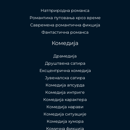
Натприродна романса
Романтика путовања кроз време
Савремена романтична фикција
Фантастична романса
Комедија
Драмедија
Друштвена сатира
Ексцентрична комедија
Јувеналска сатира
Комедија апсурда
Комедија интриге
Комедија карактера
Комедија нарави
Комедија ситуације
Комедија хумора
Комична фикција