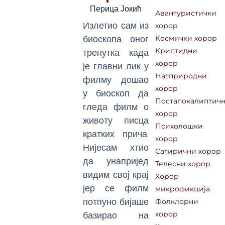
Перица Јокић
Авантуристички
Излетио сам из
хорор
биоскопа оног
Космички хорор
тренутка када
Криптидни
хорор
је главни лик у
Натприродни
филму дошао
хорор
у биоскоп да
Постапокалиптич
гледа филм о
хорор
животу писца
Психолошки
кратких прича.
хорор
Нијесам хтио
Сатирични хорор
да унапријед
Телесни хорор
видим свој крај
Хорор
јер се филм
микрофикција
потпуно бијаше
Фолклорни
базирао на
хорор