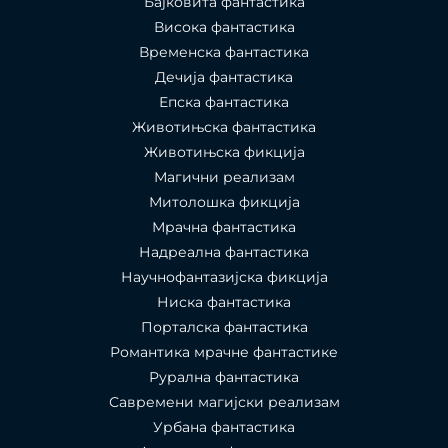
Бајковита фантастика
Висока фантастика
Временска фантастика
Дечија фантастика
Епска фантастика
Животињска фантастика
Животињска фикција
Магични реализам
Митолошка фикција
Мрачна фантастика
Надреална фантастика
Научнофантазијска фикција
Ниска фантастика
Порталска фантастика​
Романтика мрачне фантастике
Рурална фантастика
Савремени магијски реализам
Урбана фантастика