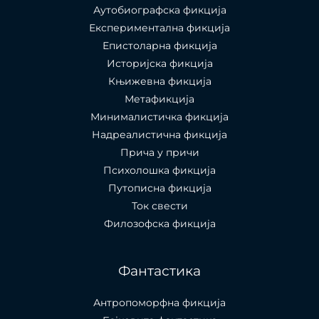
Аутобиографска фикција
Експериментална фикција
Епистоларна фикција
Историјска фикција
Књижевна фикција
Метафикција
Минималистичка фикција
Надреалистична фикција
Прича у причи
Психолошкa фикција
Путописна фикција
Ток свести
Филозофска фикција
Фантастика
Антропоморфна фикција