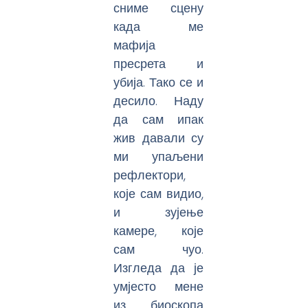
сниме сцену
када ме
мафија
пресрета и
убија. Тако се и
десило. Наду
да сам ипак
жив давали су
ми упаљени
рефлектори,
које сам видио,
и зујење
камере, које
сам чуо.
Изгледа да је
умјесто мене
из биоскопа