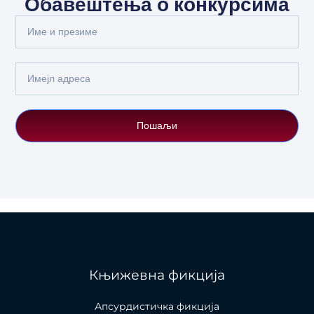
Обавештења о конкурсима
Full
Name
Email
Пошаљи
Књижевна фикција
Апсурдистичка фикција