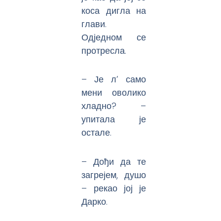
коса дигла на
глави.
Одједном се
протресла.
– Је л’ само
мени оволико
хладно? –
упитала је
остале.
– Дођи да те
загрејем, душо
– рекао јој је
Дарко.