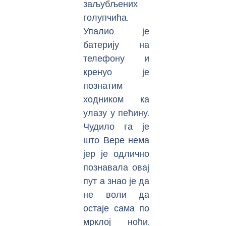
заљубљених
голупчића.
Упалио је
батерију на
телефону и
кренуо је
познатим
ходником ка
улазу у пећину.
Чудило га је
што Вере нема
јер је одлично
познавала овај
пут а знао је да
не воли да
остаје сама по
мрклој ноћи.