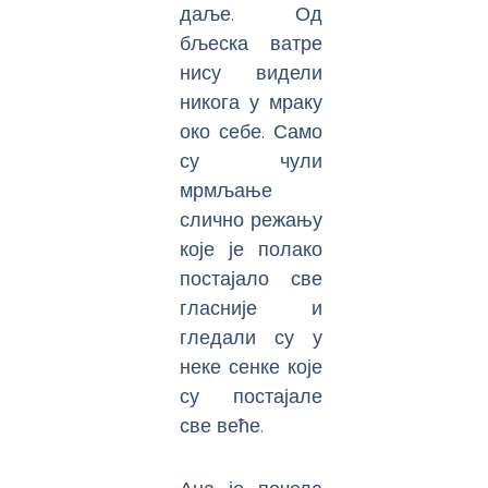
даље. Од
бљеска ватре
нису видели
никога у мраку
око себе. Само
су чули
мрмљање
слично режању
које је полако
постајало све
гласније и
гледали су у
неке сенке које
су постајале
све веће.