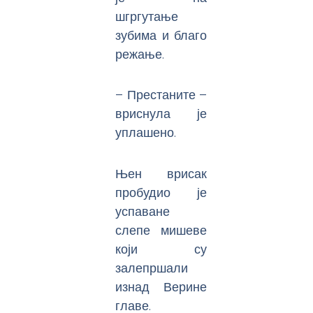
шгргутање
зубима и благо
режање.
– Престаните –
вриснула је
уплашено.
Њен врисак
пробудио је
успаване
слепе мишеве
који су
залепршали
изнад Верине
главе.