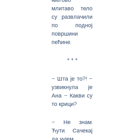
млитаво тело
су развлачили
по подној
површини
пећине.
* * *
– Шта је то?! –
узвикнула је
Ана – Какви су
то крици?
– Не знам.
Ћути. Сачекај
да чујем.