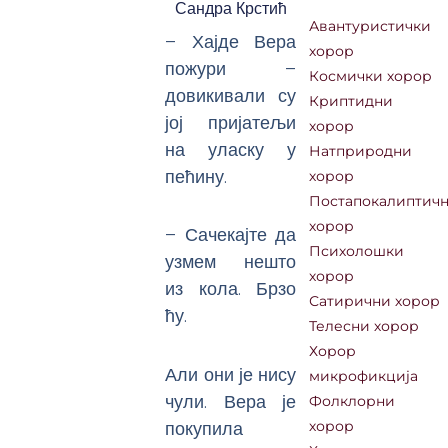
Сандра Крстић
Авантуристички
– Хајде Вера
хорор
пожури –
Космички хорор
довикивали су
Криптидни
јој пријатељи
хорор
на уласку у
Натприродни
пећину.
хорор
Постапокалиптич
хорор
– Сачекајте да
Психолошки
узмем нешто
хорор
из кола. Брзо
Сатирични хорор
ћу.
Телесни хорор
Хорор
Али они је нису
микрофикција
чули. Вера је
Фолклорни
покупила
хорор