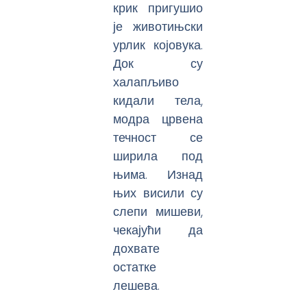
крик пригушио
је животињски
урлик којовука.
Док су
халапљиво
кидали тела,
модра црвена
течност се
ширила под
њима. Изнад
њих висили су
слепи мишеви,
чекајући да
дохвате
остатке
лешева.