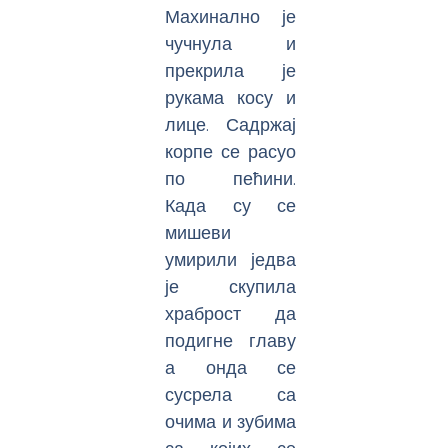
Махинално је
чучнула и
прекрила је
рукама косу и
лице. Садржај
корпе се расуо
по пећини.
Када су се
мишеви
умирили једва
је скупила
храброст да
подигне главу
а онда се
сусрела са
очима и зубима