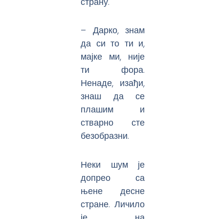
страну.
– Дарко, знам
да си то ти и,
мајке ми, није
ти фора.
Ненаде, изађи,
знаш да се
плашим и
стварно сте
безобразни.
Неки шум је
допрео са
њене десне
стране. Личило
је на