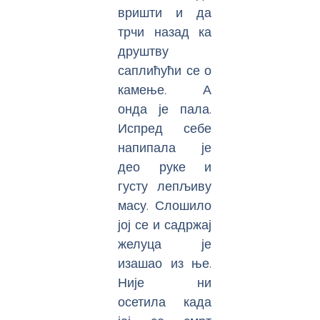
вришти и да
трчи назад ка
друштву
саплићући се о
камење. А
онда је пала.
Испред себе
напипала је
део руке и
густу лепљиву
масу. Слошило
јој се и садржај
желуца је
изашао из ње.
Није ни
осетила када