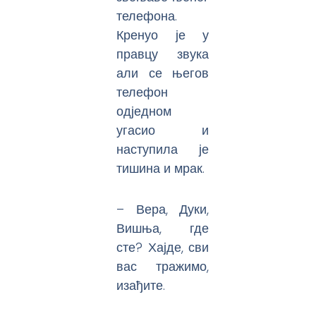
телефона.
Кренуо је у
правцу звука
али се његов
телефон
одједном
угасио и
наступила је
тишина и мрак.
– Вера, Дуки,
Вишња, где
сте? Хајде, сви
вас тражимо,
изађите.