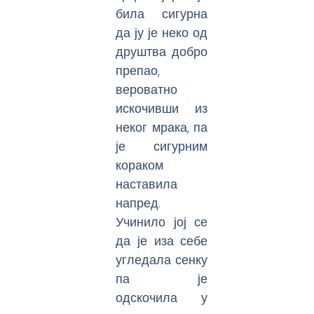
била сигурна
да ју је неко од
друштва добро
препао,
вероватно
искочивши из
неког мрака, па
је сигурним
кораком
наставила
напред.
Учинило јој се
да је иза себе
угледала сенку
па је
одскочила у