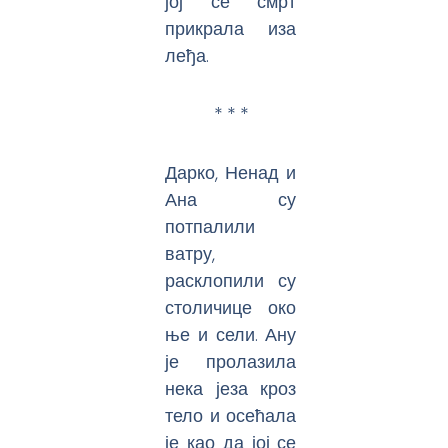
јој се смрт
прикрала иза
леђа.
* * *
Дарко, Ненад и
Ана су
потпалили
ватру,
расклопили су
столичице око
ње и сели. Ану
је пролазила
нека језа кроз
тело и осећала
је као да јој се