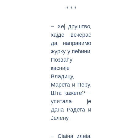
* * *
– Хеј друштво,
хајде вечерас
да направимо
журку у пећини.
Позваћу
касније
Владицу,
Марета и Перу.
Шта кажете? –
упитала је
Дана Радета и
Јелену.
– Сјајна идеја,