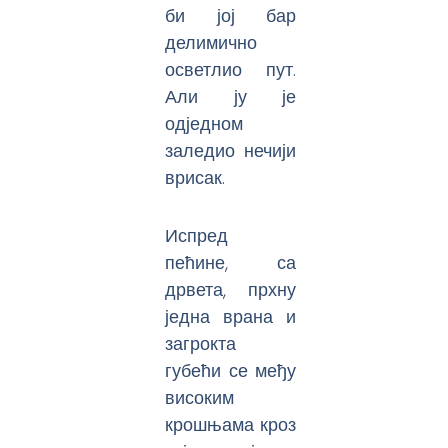
би јој бар
делимично
осветлио пут.
Али ју је
одједном
заледио нечији
врисак.
Испред
пећине, са
дрвета, прхну
једна врана и
загрокта
губећи се међу
високим
крошњама кроз