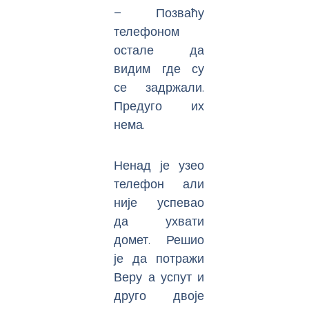
– Позваћу
телефоном
остале да
видим где су
се задржали.
Предуго их
нема.
Ненад је узео
телефон али
није успевао
да ухвати
домет. Решио
је да потражи
Веру а успут и
друго двоје