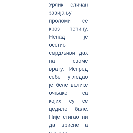
Урлик сличан
завијању
проломи се
кроз пећину.
Ненад је
осетио
смрдљиви дах
на своме
врату. Испред
себе угледао
је беле велике
очњаке са
којих су се
цедиле бале.
Није стигао ни
да врисне а
његово