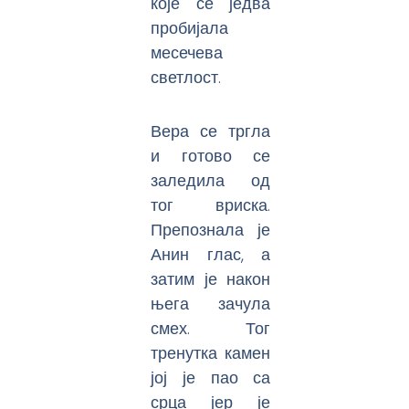
које се једва
пробијала
месечева
светлост.
Вера се тргла
и готово се
заледила од
тог вриска.
Препознала је
Анин глас, а
затим је након
њега зачула
смех. Тог
тренутка камен
јој је пао са
срца јер је