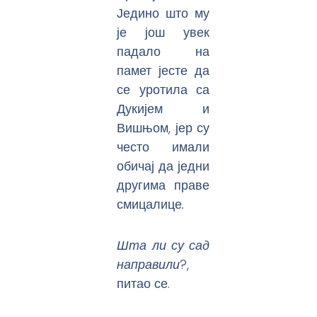
Једино што му
је још увек
падало на
памет јесте да
се уротила са
Дукијем и
Вишњом, јер су
често имали
обичај да једни
другима праве
смицалице
.
Шта ли су сад
направили­
?,
питао се.