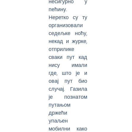
несигурно у
пећину.
Неретко су ту
организовали
седељке ноћу,
некад и журке,
отприлике
сваки пут кад
нису имали
где, што је и
овај пут био
случај. Газила
је познатом
путањом
држећи
упаљен
мобилни како