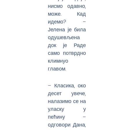
нисмо одавно,
може. Кад
идемо? –
Јелена је била
одушевљена
док је Раде
само потврдно
климнуо
главом.
– Класика, око
десет увече,
налазимо се на
уласку у
пећину –
одговори Дана,