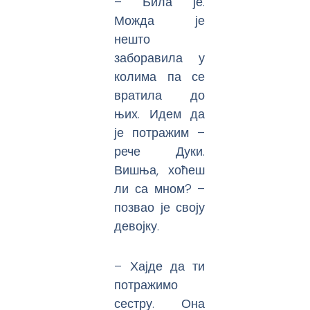
– Била је.
Можда је
нешто
заборавила у
колима па се
вратила до
њих. Идем да
је потражим –
рече Дуки.
Вишња, хоћеш
ли са мном? –
позвао је своју
девојку.
– Хајде да ти
потражимо
сестру. Она