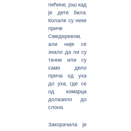
пећине, још кад
је дете била.
Колале су неке
приче
Смедеревом,
али није се
знало да ли су
тачне или су
само дело
прича од уха
до уха, где се
од комарца
долазило до
слона.
Закорачила је