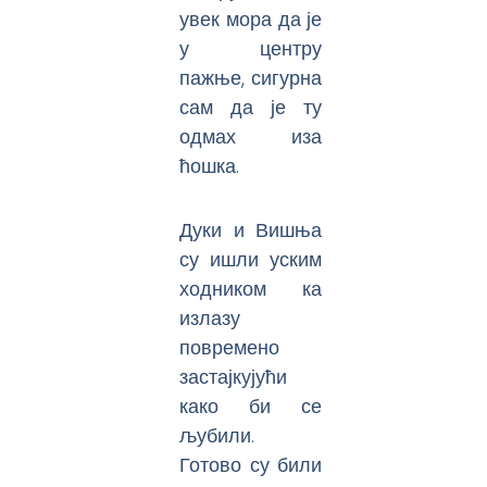
увек мора да је
у центру
пажње, сигурна
сам да је ту
одмах иза
ћошка.
Дуки и Вишња
су ишли уским
ходником ка
излазу
повремено
застајкујући
како би се
љубили.
Готово су били