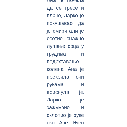
Ана је почела
да се тресе и
плаче, Дарко је
покушавао да
је смири али је
осетио снажно
лупање срца у
грудима и
подрхтавање
колена. Ана је
прекрила очи
рукама и
вриснула је.
Дарко је
зажмурио и
склопио је руке
око Ане. Њен