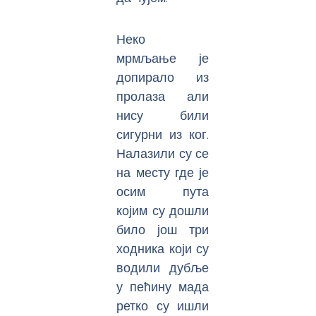
Неко
мрмљање је
допирало из
пролаза али
нису били
сигурни из ког.
Налазили су се
на месту где је
осим пута
којим су дошли
било још три
ходника који су
водили дубље
у пећину мада
ретко су ишли