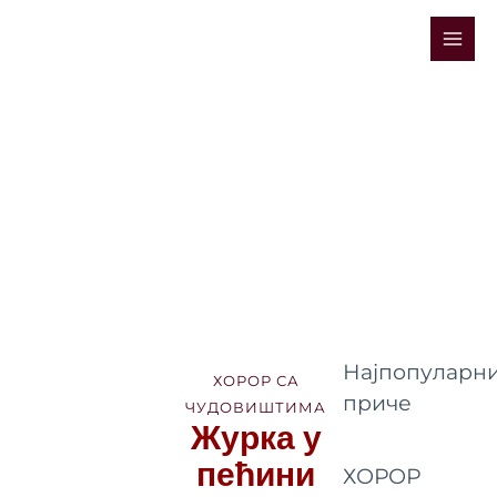
Skip
Mai
to
Men
content
Најпопуларни
ХОРОР СА
приче
ЧУДОВИШТИМА
Журка у
пећини
ХОРОР