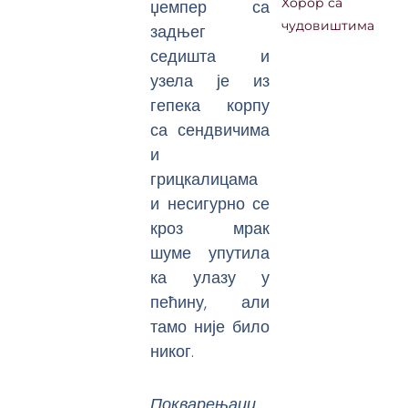
џемпер са
Хорор са
чудовиштима
задњег
седишта и
узела је из
гепека корпу
са сендвичима
и
грицкалицама
и несигурно се
кроз мрак
шуме упутила
ка улазу у
пећину, али
тамо није било
никог.
Покварењаци,