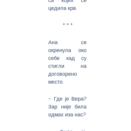
са којих се
цедила крв.
* * *
Ана се
окренула око
себе кад су
стигли на
договорено
место.
– Где је Вера?
Зар није била
одмах иза нас?