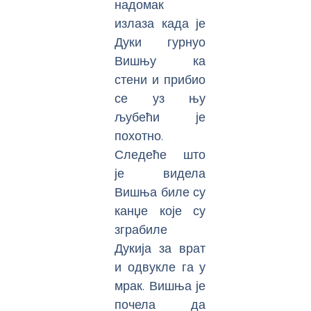
надомак
излаза када је
Дуки гурнуо
Вишњу ка
стени и прибио
се уз њу
љубећи је
похотно.
Следеће што
је видела
Вишња биле су
канџе које су
зграбиле
Дукија за врат
и одвукле га у
мрак. Вишња је
почела да