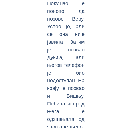
Покушао је
поново да
позове Веру.
Успео је, али
се она није
јавила. Затим
је позвао
Дукија, али
његов телефон
је био
недоступан. На
крају је позвао
и Вишњу.
Пећина испред
њега је
одзвањала од
звоњаве њеног