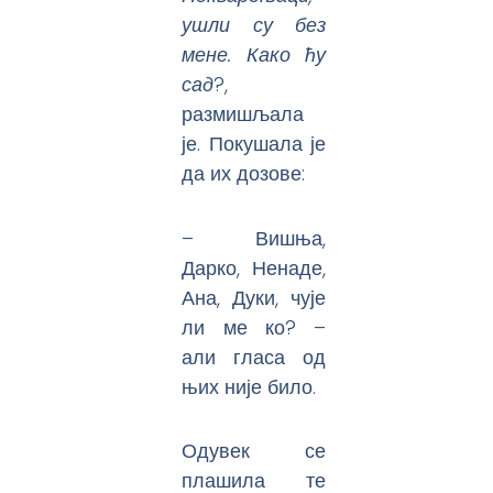
ушли су без
мене. Како ћу
сад
?,
размишљала
је. Покушала је
да их дозове:
– Вишња,
Дарко, Ненаде,
Ана, Дуки, чује
ли ме ко? –
али гласа од
њих није било.
Одувек се
плашила те