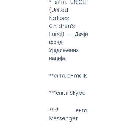
* енгл. UNICEF
(United
Nations
Children’s
Fund) – Дечји
фонд
Уједињених
нација
**енгл. e-mails
***енгл. Skype
**** енгл.
Messenger