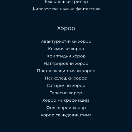
Технолошки трилер
Филозофска научна фантастика
Хорор
Авантуристички хорор
Космички хорор
Криптидни хорор
Натприродни хорор
Постапокалиптични хорор
Психолошки хорор
Сатирични хорор
Телесни хорор
Хорор микрофикција
Фолклорни хорор
Хорор са чудовиштима