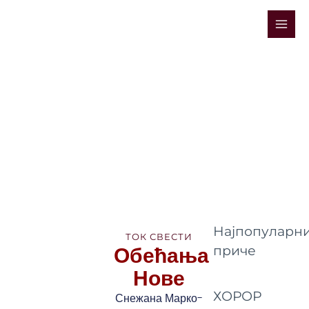
Skip
Mai
to
Men
content
Најпопуларни
ТОК СВЕСТИ
Обећања
приче
Нове
ХОРОР
Снежана Марко-