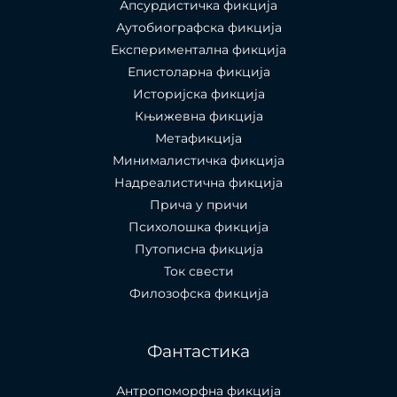
Апсурдистичка фикција
Аутобиографска фикција
Експериментална фикција
Епистоларна фикција
Историјска фикција
Књижевна фикција
Метафикција
Минималистичка фикција
Надреалистична фикција
Прича у причи
Психолошкa фикција
Путописна фикција
Ток свести
Филозофска фикција
Фантастика
Антропоморфна фикција