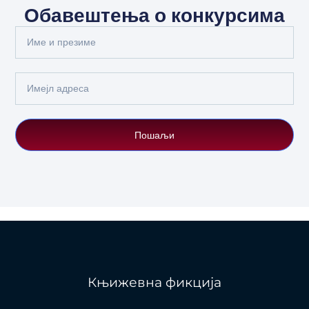
Обавештења о конкурсима
Full
Name
Email
Пошаљи
Књижевна фикција