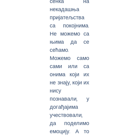
сенка на
некадашња
пријатељства
са покојнима.
Не можемо са
њима да се
сећамо.
Можемо само
сами или са
онима који их
не знају, који их
нису
познавали, у
догађајима
учествовали,
да поделимо
емоцију. А то