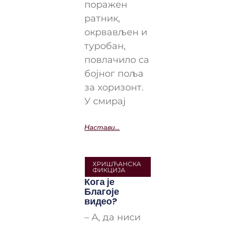
поражен
ратник,
окрвављен и
туробан,
повлачило са
бојног поља
за хоризонт.
У смирај
Настави...
ХРИШЋАНСКА
ФИКЦИЈА
Кога је
Благоје
видео?
– А, да ниси