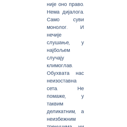
није оно право.
Нема дијалога.
Само суви
монолог. И
нечије
слушање, у
најбољем
случају
климоглав.
Обухвата нас
неизоставна
сета. Не
помаже, у
таквим
деликатним, а
неизбежним
тренуцима, ни