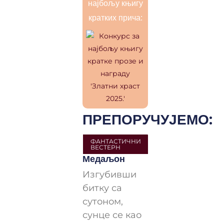
најбољу књигу
кратких прича:
ПРЕПОРУЧУЈЕМО:
ФАНТАСТИЧНИ
ВЕСТЕРН
Медаљон
Изгубивши
битку са
сутоном,
сунце се као