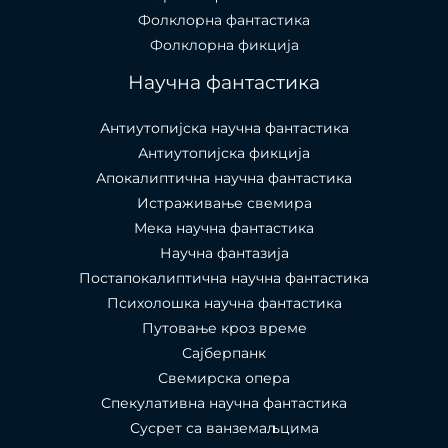
Фолклорна фантастика
Фолклорна фикција
Научна фантастика
Антиутопијска научна фантастика
Антиутопијска фикција
Апокалиптична научна фантастика
Истраживање свемира
Мека научна фантастика
Научна фантазија
Постапокалиптична научна фантастика
Психолошка научна фантастика
Путовање кроз време
Сајберпанк
Свемирска опера
Спекулативна научна фантастика
Сусрет са ванземаљцима