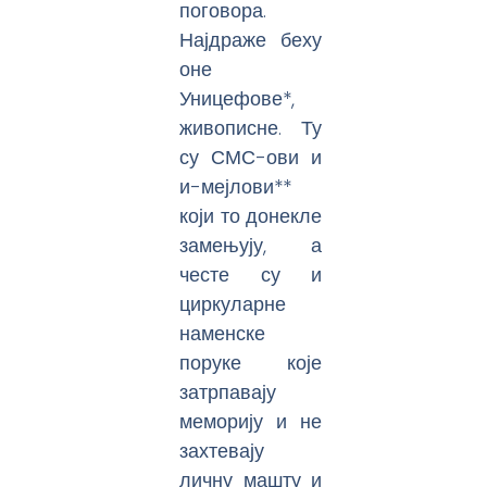
поговора.
Најдраже беху
оне
Уницефове*,
живописне. Ту
су СМС-ови и
и-мејлови**
који то донекле
замењују, а
честе су и
циркуларне
наменске
поруке које
затрпавају
меморију и не
захтевају
личну машту и