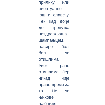
прилику, или
евентуално
још и славску.
Тек кад дође
до тренутка
наздрављања
шампањцем,
навире бол,
бол за
отишлима.
Увек рано
отишлима. Јер
никад није
право време за
то. Не за
њихове
најближе.