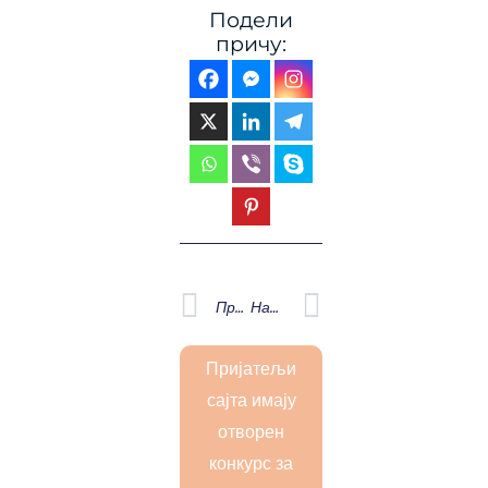
Подели
причу:
Prev
Next
Претходна
Наредна
Пријатељи
сајта имају
отворен
конкурс за