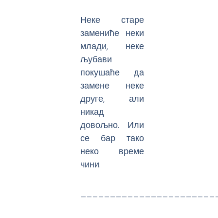
Неке старе
замениће неки
млади, неке
љубави
покушаће да
замене неке
друге, али
никад
довољно. Или
се бар тако
неко време
чини.
_______________________