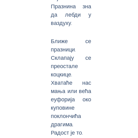
Празнина зна
да лебди у
ваздуху.
Ближе се
празници.
Склапају се
преостале
коцкице.
Хватаће нас
мања или већа
еуфорија око
куповине
поклончића
драгима.
Радост је то.