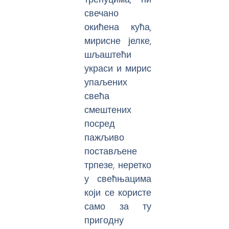
свечано
окићена кућа,
мирисне јелке,
шљаштећи
украси и мирис
упаљених
свећа
смештених
посред
пажљиво
постављене
трпезе, неретко
у свећњацима
који се користе
само за ту
пригодну