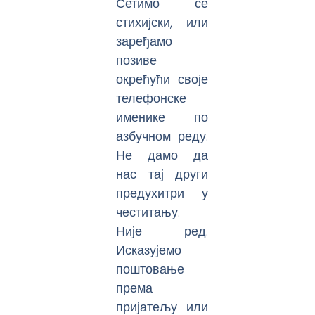
Сетимо се
стихијски, или
заређамо
позиве
окрећући своје
телефонске
именике по
азбучном реду.
Не дамо да
нас тај други
предухитри у
честитању.
Није ред.
Исказујемо
поштовање
према
пријатељу или