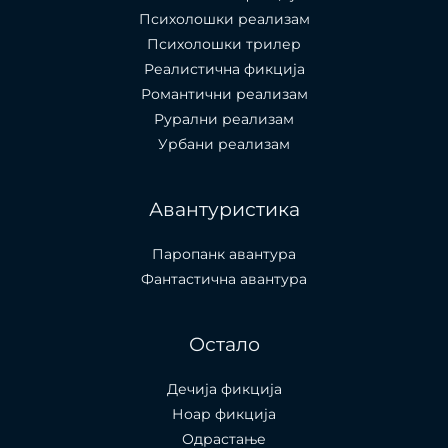
Психолошки реализам
Психолошки трилер
Реалистична фикција
Романтични реализам
Рурални реализам
Урбани реализам
Авантуристика
Паропанк авантура
Фантастична авантура
Остало
Дечија фикција
Ноар фикција
Одрастање