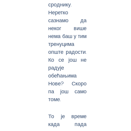
сроднику.
Неретко
сазнамо да
неког више
нема баш у тим
тренуцима
опште радости.
Ко се још не
радује
обећањима
Нове? Скоро
па још само
томе.
То је време
када пада