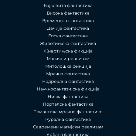
Бајковита фантастика
Висока фантастика
Временска фантастика
Дечија фантастика
Епска фантастика
Животињска фантастика
Животињска фикција
Магични реализам
Митолошка фикција
Мрачна фантастика
Надреална фантастика
Научнофантазијска фикција
Ниска фантастика
Порталска фантастика​
Романтика мрачне фантастике
Рурална фантастика
Савремени магијски реализам
Урбана фантастика