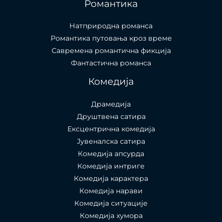
Романтика
Натприродна романса
Романтика путовања кроз време
Савремена романтична фикција
Фантастична романса
Комедија
Драмедија
Друштвена сатира
Ексцентрична комедија
Јувеналска сатира
Комедија апсурда
Комедија интриге
Комедија карактера
Комедија нарави
Комедија ситуације
Комедија хумора