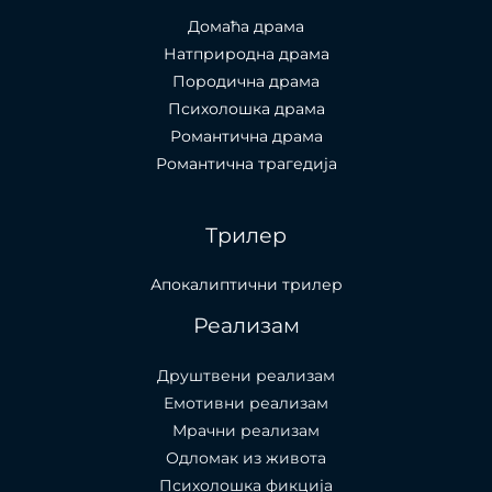
Домаћа драма
Натприродна драма
Породична драма
Психолошка драма
Романтична драма
Романтична трагедија
Трилер
Апокалиптични трилер
Реализам
Друштвени реализам
Емотивни реализам
Мрачни реализам
Одломак из живота
Психолошкa фикција