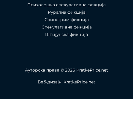
Психолошка спекулативна фикција
Рурална фикција
Слипстрим фикција
Спекулативна фикција
Шпијунска фикција
Ауторска права © 2026 KratkePrice.net
Веб-дизајн: KratkePrice.net