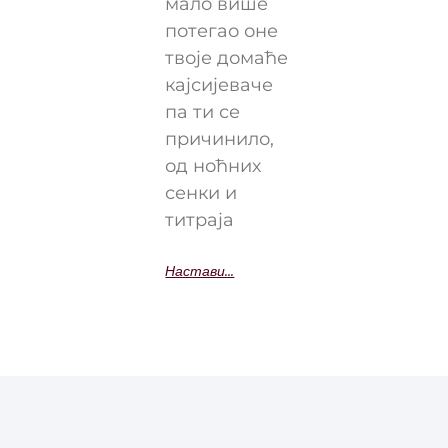
мало више
потегао оне
твоје домаће
кајсијеваче
па ти се
причинило,
од ноћних
сенки и
титраја
Настави...