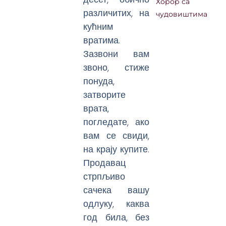
Хорор са
различитих, на
чудовиштима
кућним
вратима.
Зазвони вам
звоно, стиже
понуда,
затворите
врата,
погледате, ако
вам се свиди,
на крају купите.
Продавац
стрпљиво
сачека вашу
одлуку, каква
год била, без