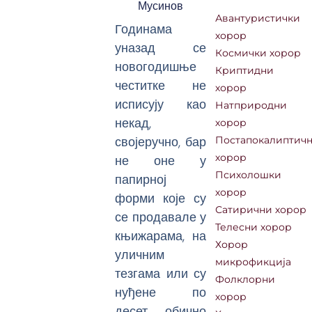
Мусинов
Авантуристички
Годинама
хорор
уназад се
Космички хорор
новогодишње
Криптидни
честитке не
хорор
исписују као
Натприродни
некад,
хорор
својеручно, бар
Постапокалиптич
не оне у
хорор
Психолошки
папирној
хорор
форми које су
Сатирични хорор
се продавале у
Телесни хорор
књижарама, на
Хорор
уличним
микрофикција
тезгама или су
Фолклорни
нуђене по
хорор
десет, обично