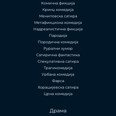
Комична фикција
Кринџ комедија
Мениповска сатира
Метафикциона комедија
Надреалистична фикција
Пародија
Породична комедија
Рурални хумор
Сатирична фантастика
Спекулативна сатира
Трагикомедија
Урбана комедија
Фарса
Хорацијевска сатира
Црна комедија
Драма