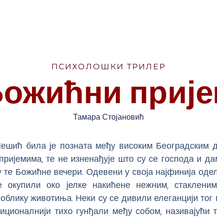
ПСИХОЛОШКИ ТРИЛЕР
ожићни приј
Тамара Стојановић
ешић била је позната међу високим Београдским 
ријемима, те не изненађује што су се господа и да
 те Божићне вечери. Одевени у своја најфинија оде
е окупили око јелке накићене нежним, стаклени
облику животиња. Неки су се дивили елеганцији тог 
иционалнији тихо гунђали међу собом, називајући 