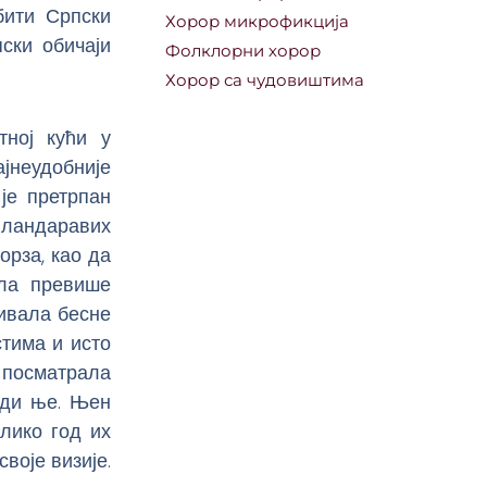
бити Српски
Хорор микрофикција
ски обичаји
Фолклорни хорор
Хорор са чудовиштима
тној кући у
јнеудобније
је претрпан
 ландаравих
орза, као да
ила превише
ћивала бесне
тима и исто
 посматрала
ади ње. Њен
лико год их
воје визије.