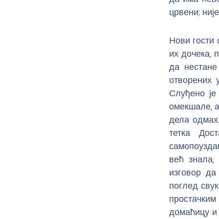
црвени; ниј
Нови гости 
их дочека, 
да нестане
отворених у
Слуђено је 
омекшале, а
дела одмах
тетка Дос
самопоузда
већ знала,
изговор да
поглед свук
простачким
домаћицу и 