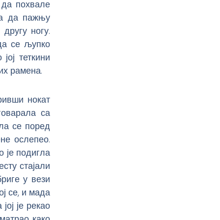
 да похвале
ла да пажњу
другу ногу.
да се љупко
 јој теткини
ких рамена.
ривши нокат
говарала са
ла се поред
ене ослепео.
 је подигла
есту стајали
риге у вези
ој се, и мада
 јој је рекао
сматрао како