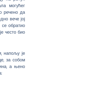
ла могућег
ло речено да
дно вече јој
ј се обратио
је често био
и, напољу је
е, за собом
ина, а њено
: