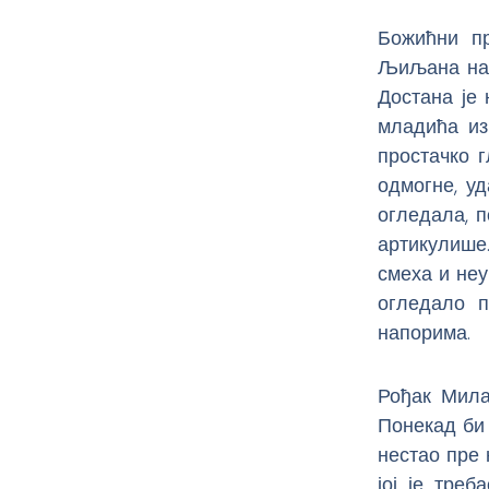
Божићни пр
Љиљана нап
Достана је 
младића из
простачко 
одмогне, у
огледала, п
артикулише
смеха и неу
огледало 
напорима.
Рођак Мила
Понекад би 
нестао пре 
јој је тре