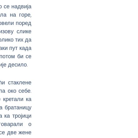
о се надвија
ла на горе,
ровели поред
изову слике
толико тих да
аки пут када
потом би се
ије десило.
ћи стаклене
а око себе.
 кретали ка
да братаницу
а ка тројици
говарали о
 се две жене