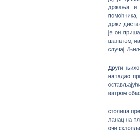
држања и 
помоћника, 
држи дистан
је он приша
шапатом, иа
случај. Љиљ
Други њихов
нападао пр
остављајућ
ватром обас
столица пре
ланац на пл
очи склопље