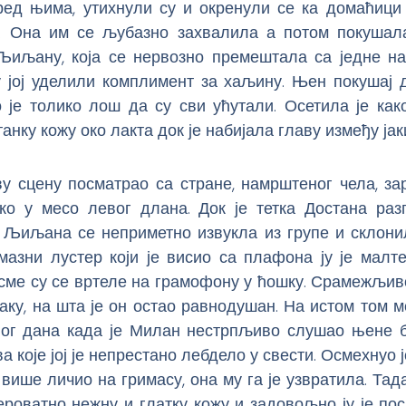
ред њима, утихнули су и окренули се ка домаћици
. Она им се љубазно захвалила а потом покуша
Љиљану, која се нервозно премештала са једне на 
 јој уделили комплимент за хаљину. Њен покушај 
 је толико лош да су сви ућутали. Осетила је како
танку кожу око лакта док је набијала главу између ја
ву сцену посматрао са стране, намрштеног чела, за
ко у месо левог длана. Док је тетка Достана раз
 Љиљана се неприметно извукла из групе и склони
мазни лустер који је висио са плафона ју је малт
сме су се вртеле на грамофону у ћошку. Срамежљиво
аку, на шта је он остао равнодушан. На истом том м
ног дана када је Милан нестрпљиво слушао њене б
 које јој је непрестано лебдело у свести. Осмехнуо ј
 више личио на гримасу, она му га је узвратила. Тада
роватно нежну и глатку кожу и задовољно ју је по