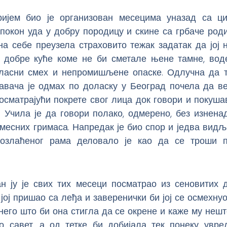
ијем био је организован месецима уназад са 
окон уда у добру породицу и скине са грбаче роди
на себе преузела страховито тежак задатак да јој 
 добре куће коме не би сметале њене тамне, воде
гласни смех и непромишљене опаске. Одлучна да т
давача је одмах по доласку у Београд почела да в
осматрајући покрете свог лица док говори и покуша
. Учила је да говори полако, одмерено, без изнена
месних гримаса. Напредак је био спор и једва вид
позлаћеног рама деловало је као да се троши 
н ју је свих тих месеци посматрао из сеновитих д
јој пришао са леђа и заверенички би јој се осмехнуо
него што би она стигла да се окрене и каже му нешт
бао савет, а од тетке би добијала тек понеку увре