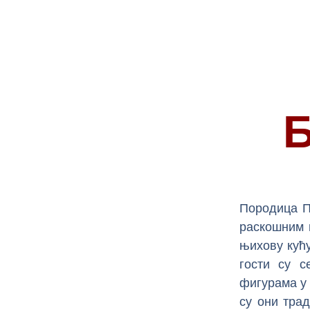
Б
Породица П
раскошним п
њихову кућу
гости су с
фигурама у 
су они трад