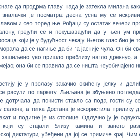
снаге да продрма главу. Тада је затекла Милана как
зналачки је посматра; десна усна му се искриви
главом и сео поред ње. Рођаци су остатак вечери п
алону, грејући се и покушавајући да у њен ум пр
осаца који је у будућност чекају. Његов глас био је 
орала да се нагиње да би га јасније чула. Он би св
 зашиљено уво пришло преблизу нагло дрекнуо, а 
мејао; она би се правила да се ништа неуобичајено н
остију је у пролазу закачио окићену јелку и дели
 се расули по паркету. Љиљана је збуњено погледал
е дотрчала да почисти стакло са пода, гости су се
у салона, а тетка Достана је искористила прилику 
акат и подигне је из столице. Одлучно ју је одвукл
 који су стајали близу камина и зането раз
ској диктатури, убеђени да јој се примиче крај. Чим