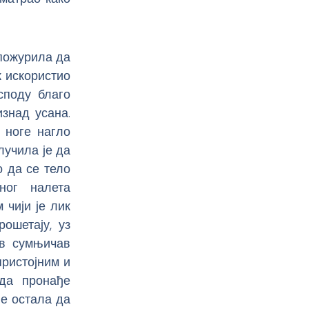
 пожурила да
к искористио
споду благо
изнад усана.
ј ноге нагло
лучила је да
 да се тело
ног налета
чији је лик
ошетају, уз
ов сумњичав
пристојним и
 да пронађе
је остала да