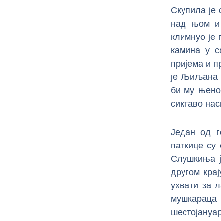
Скупила је 
над њом и 
климнуо је 
камина у с
пријема и пр
је Љиљана м
би му њено
сиктаво нас
Један од г
паткице су
Слушкиња ј
другом крај
ухвати за л
мушкараца
шестојануар