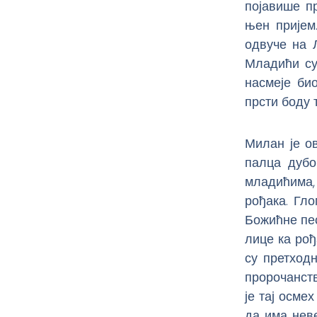
појавише п
њен пријем
одвуче на 
Младићи су
насмеје био
прсти боду 
Милан је о
палца дубо
младићима,
рођака. Гло
Божићне пе
лице ка рођ
су претход
пророчанства
је тај осмех
да има неве