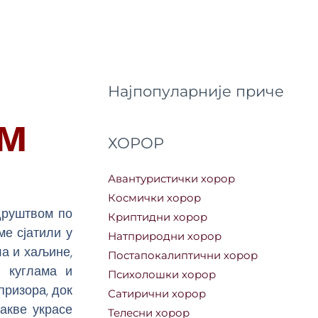
Најпопуларније приче
ем
ХОРОР
Авантуристички хорор
Космички хорор
друштвом по
Криптидни хорор
ме сјатили у
Натприродни хорор
ла и хаљине,
Постапокалиптични хорор
м куглама и
Психолошки хорор
призора, док
Сатирични хорор
такве украсе
Телесни хорор