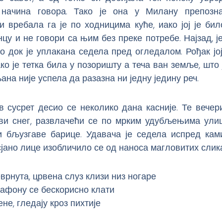
начина говора. Тако је она у Милану препозна
и вребала га је по ходницима куће, иако јој је би
цу и не говори са њим без преке потребе. Најзад, је
о док је уплакана седела пред огледалом. Рођак јо
ко је тетка била у позоришту а теча ван земље, што 
ана није успела да разазна ни једну једину реч.
 сусрет десио се неколико дана касније. Те вечер
ви снег, развлачећи се по мрким удубљењима улиц
и бљузгаве барице. Удавача је седела испред кам
јано лице изобличило се од наноса магловитих слика
врнута, црвена слуз клизи низ ногаре
афону се бескорисно клати
не, гледају кроз пихтије