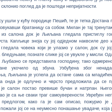
е склонио поглед да је поштеди непријатности.
су ушли у кућу породице Пешић, те је тетка Достана
повукавши братаницу са собом. Милан је тај тренута
 из салона док је Љиљана гледала пристиглу го
ста. Капљице зноја су јој одједном наквсиле део 
гледала човека који је улазио у салон, док су јо
 бледуњаве, познате слике јој се увукле у мисли. Од
. Љубазно се представила господину, тако одмерено
тане укочило од збуна. Узбуђена због ненада
ња, Љиљана је успела да остане сама са младићем 
 а онда је одлучно и чврсто предложила да се пр
 је салон постао превише бучан и натрпан. Њег
ао је са ње сваки траг самоуверености. Увређен не
 предлогом, како га је сам описао, пожурио је
пожали јој се на неумесно понашање увадаче, која 