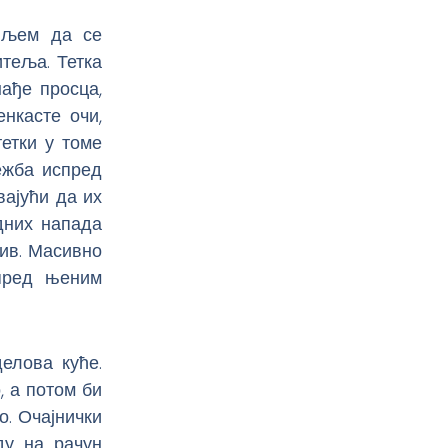
циљем да се
теља. Тетка
нађе просца,
нкасте очи,
етки у томе
ежба испред
вајући да их
дних напада
љив. Масивно
пред њеним
елова куће.
, а потом би
о. Очајнички
ду на рачун