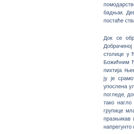
помодарств
бадњак. Де
постаће ств
Док се обр
Добрачиној
столице у 
Божићним ђ
пихтија. Ње
ју је срам
упослена ул
погледе, д
тако нагло
групице мл
празњикав 
напрегунто 