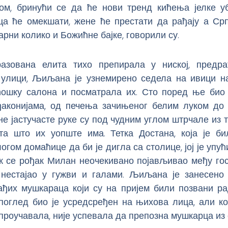
ом, бринући се да ће нови тренд кићења јелке у
ца ће омекшати, жене ће престати да рађају а Срп
арни колико и Божићне бајке, говорили су.
азована елита тихо препирала у ниској, предра
 улици, Љиљана је узнемирено седела на ивици на
ћошку салона и посматрала их. Сто поред ње био 
аконијама, од печења зачињеног белим луком до
не јастучасте руке су под чудним углом штрчале из т
ота што их уопште има. Тетка Достана, која је б
огом домаћице да би је дигла са столице, јој је упу
ок се рођак Милан неочекивано појављивао међу гос
 нестајао у гужви и галами. Љиљана је занесено
ађих мушкараца који су на пријем били позвани р
поглед био је усредсређен на њихова лица, али ко
проучавала, није успевала да препозна мушкарца из с