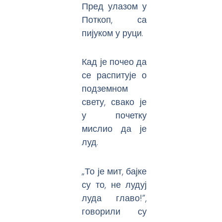
Пред улазом у
Поткоп, са
пијуком у руци.
Кад је почео да
се распитује о
подземном
свету, свако је
у почетку
мислио да је
луд.
„То је мит, бајке
су то, не лудуј
луда главо!”,
говорили су