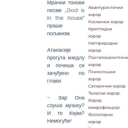
Мрачни тонови
Авантуристички
песме „God is
хорор
in the house”
Космички хорор
праше
Криптидни
пољаном.
хорор
Натприродни
Атанасије
хорор
прогута кнедлу
Постапокалиптич
и почеша се
хорор
зачуђено по
Психолошки
хорор
глави.
Сатирични хорор
Телесни хорор
– Зар Она
Хорор
слуша музику
?
микрофикција
И то
Кејва
?
Фолклорни
Немогуће!
хорор