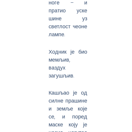
ноге – и
пратио уске
шине уз
светлост чеоне
лампе.
Ходник је био
мемљив,
ваздух
загушљив.
Кашљао је од
силне прашине
и земље које
се, и поред
маске коју је