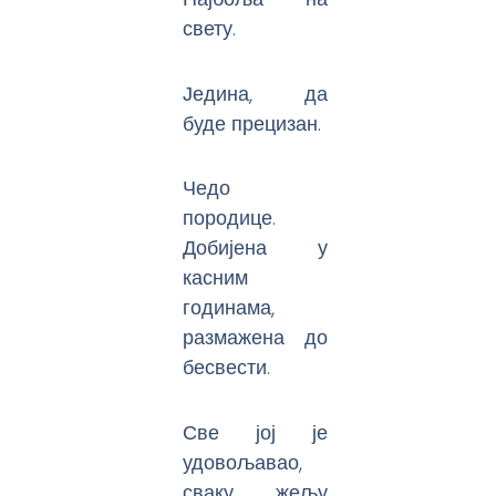
свету.
Једина, да
буде прецизан.
Чедо
породице.
Добијена у
касним
годинама,
размажена до
бесвести.
Све јој је
удовољавао,
сваку жељу