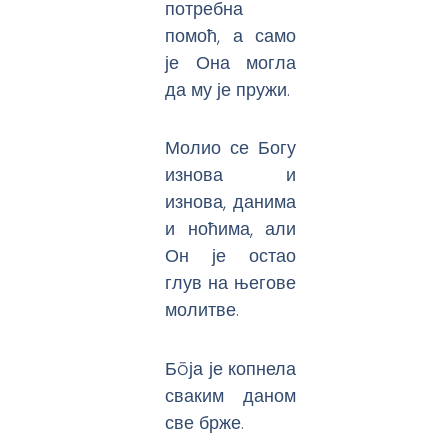
потребна
помоћ, а само
је Она могла
да му је пружи.
Молио се Богу
изнова и
изнова, данима
и ноћима, али
Он је остао
глув на његове
молитве.
Бōја је копнела
сваким даном
све брже.