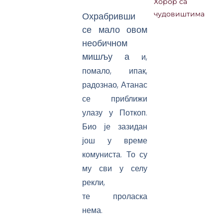
Хорор са
Охрабривши
чудовиштима
се мало овом
необичном
мишљу а
и,
помало, ипак,
радознао, Атанас
се приближи
улазу у Поткоп.
Био је зазидан
још у време
комуниста. То су
му сви у селу
рекли,
те
проласка
нема.