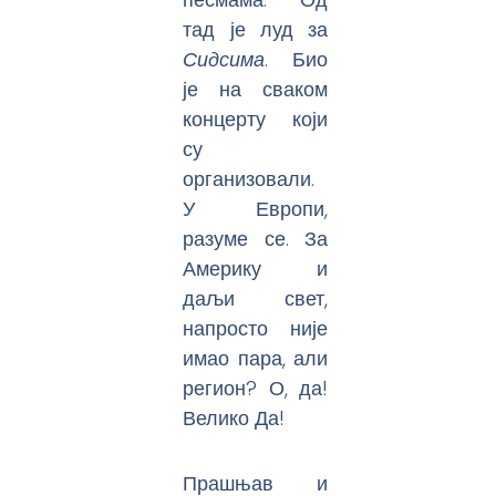
тад је луд за
Сидсима
. Био
је на сваком
концерту који
су
организовали.
У Европи,
разуме се. За
Америку и
даљи свет,
напросто није
имао пара, али
регион? О, да!
Велико Да!
Прашњав и