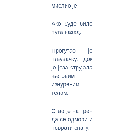
мислио је.
Ако буде било
пута назад.
Прогутао је
пљувачку, док
је језа струјала
његовим
изнуреним
телом.
Стао је на трен
да се одмори и
поврати снагу.