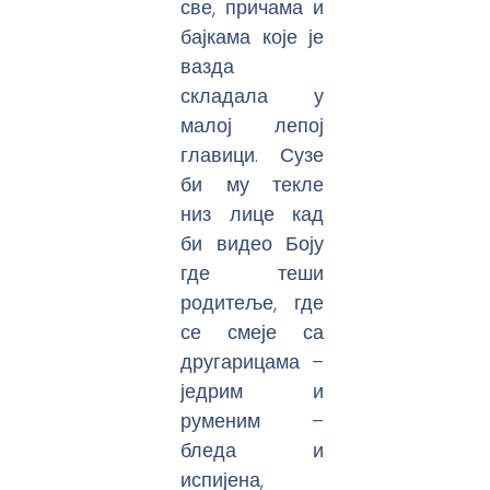
све, причама и
бајкама које је
вазда
складала у
малој лепој
главици. Сузе
би му текле
низ лице кад
би видео Боју
где теши
родитеље, где
се смеје са
другарицама –
једрим и
руменим –
бледа и
испијена,