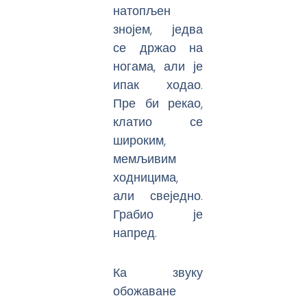
натопљен
знојем, једва
се држао на
ногама, али је
ипак ходао.
Пре би рекао,
клатио се
широким,
мемљивим
ходницима,
али свеједно.
Грабио је
напред.
Ка звуку
обожаване