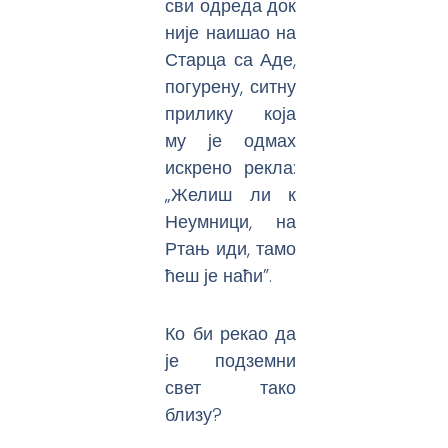
сви одреда док
није наишао на
Старца са Аде,
погурену, ситну
прилику која
му је одмах
искрено рекла:
„Желиш ли к
Неумници, на
Ртањ иди, тамо
ћеш је наћи”.
Ко би рекао да
је подземни
свет тако
близу?