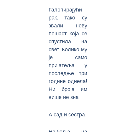
Галопирајући
рак, тако су
звали нову
пошаст која се
спустила на
свет. Колико му
је само
пријатеља у
последње три
године однела!
Ни броја им
више не зна.
А сад и сестра.
Најбоља на