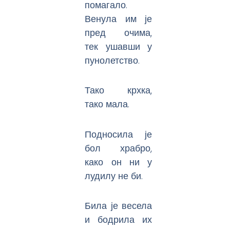
помагало.
Венула им је
пред очима,
тек ушавши у
пунолетство.
Тако крхка,
тако мала.
Подносила је
бол храбро,
како он ни у
лудилу не би.
Била је весела
и бодрила их