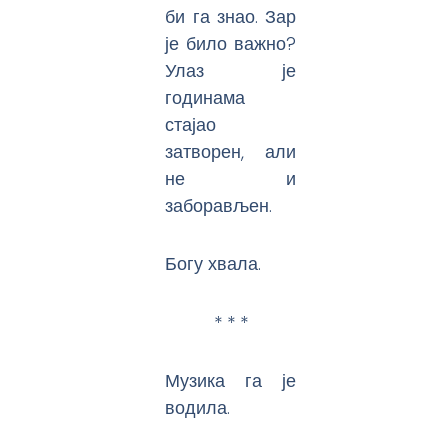
би га знао. Зар
је било важно?
Улаз је
годинама
стајао
затворен, али
не и
заборављен.
Богу хвала.
* * *
Музика га је
водила.