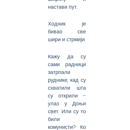
настави пут.
Ходник је
бивао све
шири и стрмији.
Кажу да су
сами радници
затрпали
руднике, кад су
схватили шта
су открили –
улаз у Доњи
свет. Или су то
били
комунисти? Ко