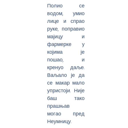
Полио се
водом, умио
лице и спрао
руке, поправио
мајицу и
фармерке у
којима је
пошао, и
кренуо даље.
Ваљало је да
се макар мало
упристоји. Није
баш тако
прашњав
могао пред
Неумницу.