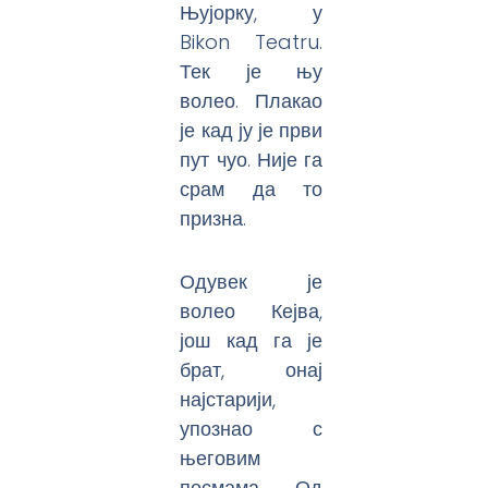
Њујорку, у
Bikon Teatru.
Тек је њу
волео. Плакао
је кад ју је први
пут чуо. Није га
срам да то
призна.
Одувек је
волео Кејва,
још кад га је
брат, онај
најстарији,
упознао с
његовим
песмама. Од