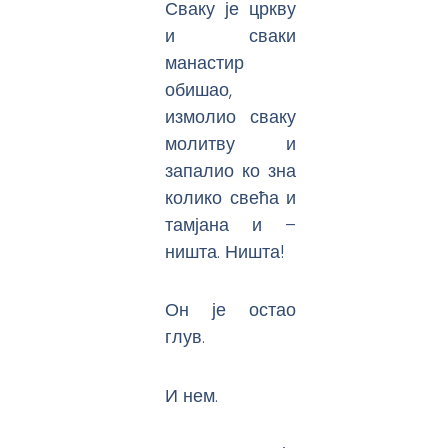
Сваку је цркву
и сваки
манастир
обишао,
измолио сваку
молитву и
запалио ко зна
колико свећа и
тамјана и –
ништа. Ништа!
Он је остао
глув.
И нем.