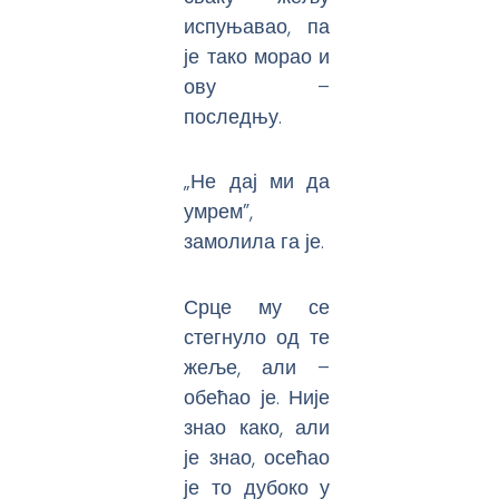
испуњавао, па
је тако морао и
ову –
последњу.
„Не дај ми да
умрем”,
замолила га је.
Срце му се
стегнуло од те
жеље, али –
обећао је. Није
знао како, али
је знао, осећао
је то дубоко у