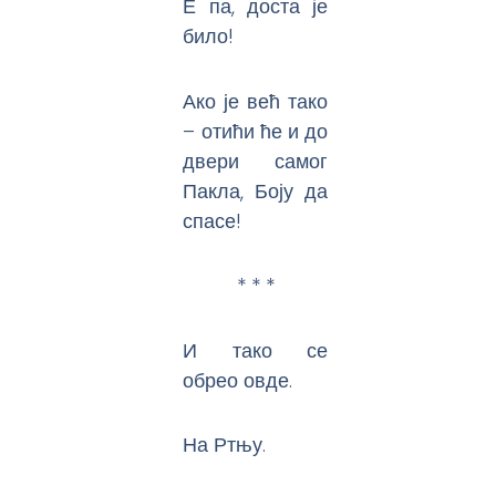
Е па, доста је
било!
Ако је већ тако
– отићи ће и до
двери самог
Пакла, Боју да
спасе!
* * *
И тако се
обрео овде.
На Ртњу.