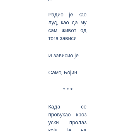
Радио је као
луд, као да му
сам живот од
тога зависи.
И зависио је.
Само, Бојин.
* * *
Када се
провукао кроз
уски пролаз
који је на