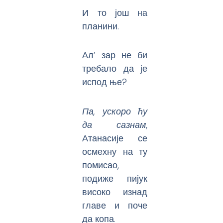
И то још на
планини.
Ал’ зар не би
требало да је
испод ње?
Па, ускоро ћу
да сазнам
,
Атанасије се
осмехну на ту
помисао,
подиже пијук
високо изнад
главе и поче
да копа.