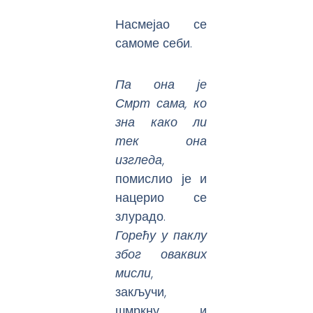
Насмејао се
самоме себи.
Па она је
Смрт сама, ко
зна како ли
тек она
изгледа
,
помислио је и
нацерио се
злурадо.
Горећу у паклу
због оваквих
мисли
,
закључи,
шмркну и