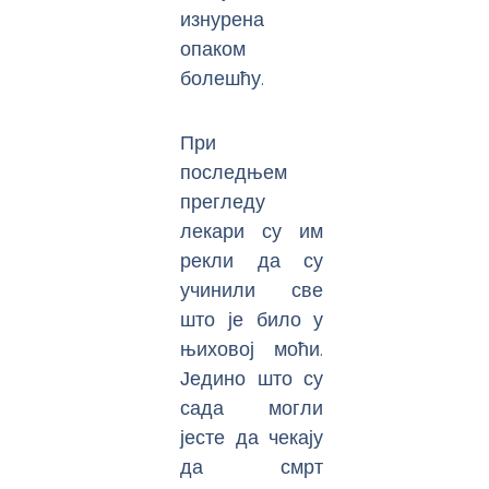
изнурена
опаком
болешћу.
При
последњем
прегледу
лекари су им
рекли да су
учинили све
што је било у
њиховој моћи.
Једино што су
сада могли
јесте да чекају
да смрт