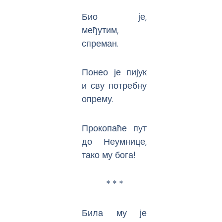
Био је,
међутим,
спреман.
Понео је пијук
и сву потребну
опрему.
Прокопаће пут
до Неумнице,
тако му бога!
* * *
Била му је