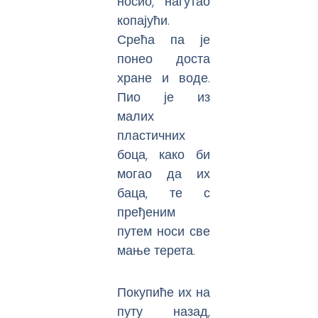
носио, нагутао
копајући.
Срећа па је
понео доста
хране и воде.
Пио је из
малих
пластичних
боца, како би
могао да их
баца, те с
пређеним
путем носи све
мање терета.
Покупиће их на
путу назад,