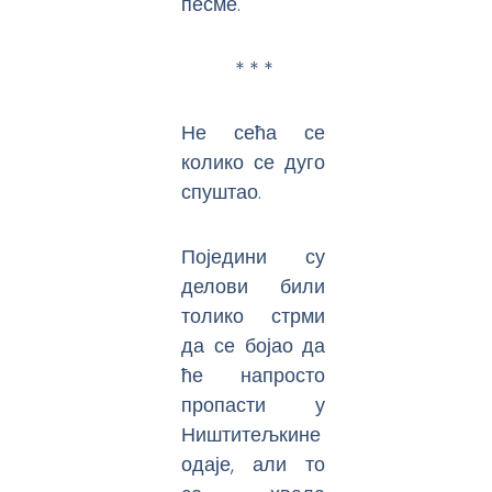
песме.
* * *
Не сећа се
колико се дуго
спуштао.
Поједини су
делови били
толико стрми
да се бојао да
ће напросто
пропасти у
Ништитељкине
одаје, али то