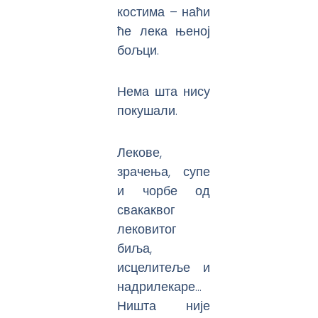
костима – наћи
ће лека њеној
бољци.
Нема шта нису
покушали.
Лекове,
зрачења, супе
и чорбе од
свакаквог
лековитог
биља,
исцелитеље и
надрилекаре…
Ништа није