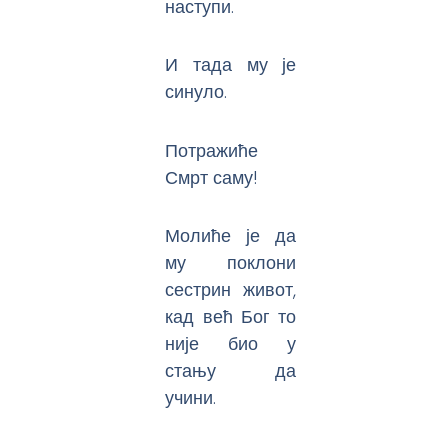
наступи.
И тада му је
синуло.
Потражиће
Смрт саму!
Молиће је да
му поклони
сестрин живот,
кад већ Бог то
није био у
стању да
учини.