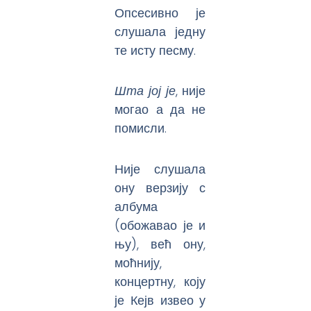
Опсесивно је
слушала једну
те исту песму.
Шта јој је
, није
могао а да не
помисли.
Није слушала
ону верзију с
албума
(обожавао је и
њу), већ ону,
моћнију,
концертну, коју
је Кејв извео у