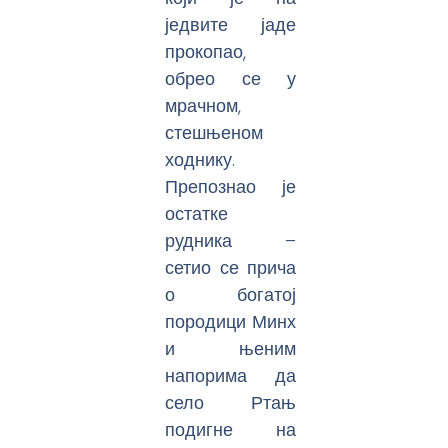
једвите јаде
прокопао,
обрео се у
мрачном,
стешњеном
ходнику.
Препознао је
остатке
рудника –
сетио се прича
о богатој
породици Минх
и њеним
напорима да
село Ртањ
подигне на