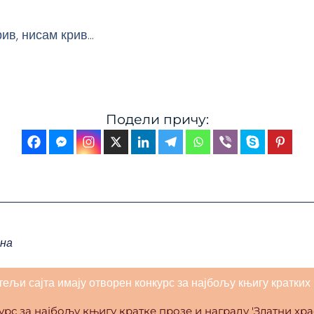
рив, нисам крив…
Подели причу:
на
тељи сајта имају отворен конкурс за најбољу књигу кратких 