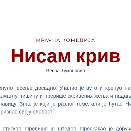
МРАЧНА КОМЕДИЈА
Нисам крив
Весна Ђукановић
енуло јесење досадно. Упалио је ауто и кренуо на
а маглу, тишину и превише скривених жеља и надања
лавицу. Знао је који је разлог томе, али је ћутао. Н
признао своју слабост.
 стискао. Превише је штедео. Прескакао је доруча