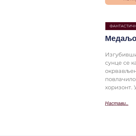
ФАНТАСТИЧН
Медаљо
Изгубивши
сунце се к
окрвављен
повлачило 
хоризонт. 
Настави...