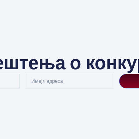
штења о конк
Email