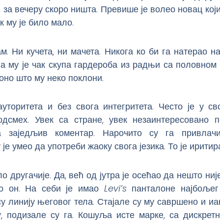
 за вечеру скоро ништа. Превише је волео новац кој
к му је било мало.
м. Ни кучета, ни мачета. Никога ко би га натерао н
а му је чак скупа гардероба из радњи са половном 
оно што му неко поклони.
уторитета и без свога интегритета. Често је у св
одсмех. Увек са стране, увек незаинтересовано п
а заједљив коментар. Нарочито су га привлачи
 је умео да употреби жаоку свога језика. То је иритир
о другачије. Да, већ од јутра је осећао да нешто ниј
о он. На себи је имао
Levi’s
панталоне најбољег 
у линију његовог тела. Стајале су му савршено и иа
у, подизале су га. Кошуља исте марке, са дискретн