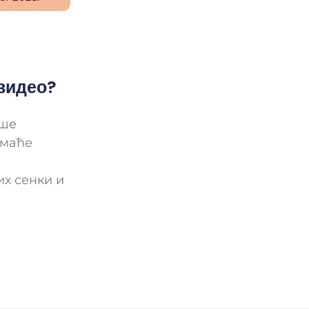
 видео?
ише
омаће
их сенки и