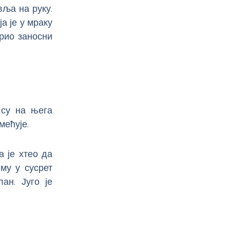
вља на руку.
а је у мраку
рио заносни
 су на њега
мећује.
 је хтео да
му у сусрет
ан. Југо је