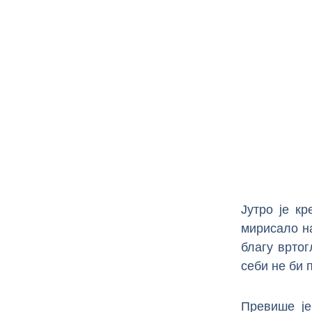
Јутро је кр
мирисало н
благу вртог
себи не би 
Превише је