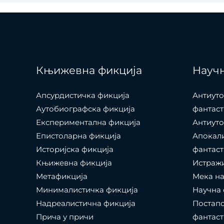
Књижевна фикција
Научн
Апсурдистичка фикција
Антиуто
Аутобиографска фикција
фантаст
Експериментална фикција
Антиуто
Епистоларна фикција
Апокал
Историјска фикција
фантаст
Књижевна фикција
Истраж
Метафикција
Мека на
Минималистичка фикција
Научна 
Надреалистична фикција
Постапо
Прича у причи
фантаст