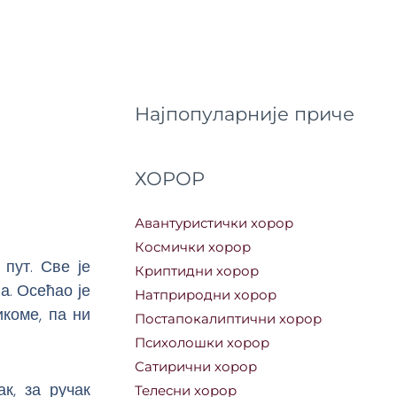
Најпопуларније приче
ХОРОР
Авантуристички хорор
Космички хорор
 пут. Све је
Криптидни хорор
. Осећао је
Натприродни хорор
икоме, па ни
Постапокалиптични хорор
Психолошки хорор
Сатирични хорор
к, за ручак
Телесни хорор