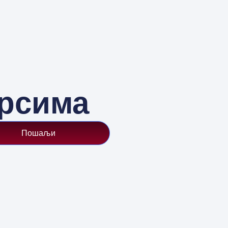
урсима
Пошаљи