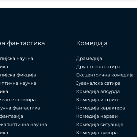
а фантастика
Комедија
пијска научна
Драмедија
ика
Друштвена сатира
пијска фикција
Ексцентрична комедија
иптична научна
Јувеналска сатира
ика
Комедија апсурда
ивање свемира
Комедија интриге
учна фантастика
Комедија карактера
фантазија
Комедија нарави
калиптична научна
Комедија ситуације
ика
Комедија хумора