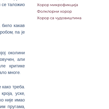
и се таложио
Хорор микрофикција
Фолклорни хорор
Хорор са чудовиштима
а било какав
робом, па је
ојој околини
овучен, али
ле критике
ало многе.
е како треба.
кроја, уске,
ко није имао
им пругама,