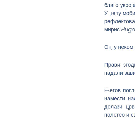
благо укрој
У џепу моб
рефлектова
мирис
Hugo
Он, у неком
Прави згод
падали зави
Његов погл
намести на
долази црв
полетео и с