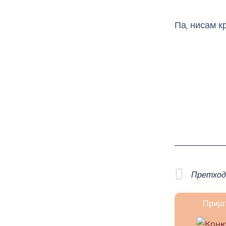
Па, нисам к
Prev
Претход
Прија