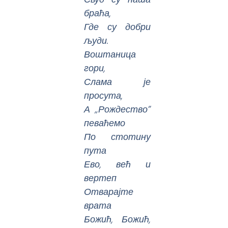
браћа,
Где су добри
људи.
Воштаница
гори,
Слама је
просута,
А „Рождество”
певаћемо
По стотину
пута
Ево, већ и
вертеп
Отварајте
врата
Божић, Божић,