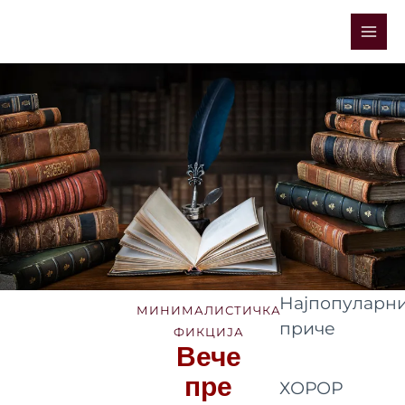
Skip
Mai
to
Men
content
Најпопуларни
МИНИМАЛИСТИЧКА
приче
ФИКЦИЈА
Вече
пре
ХОРОР