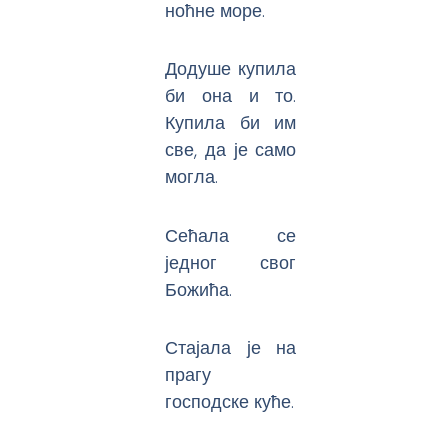
ноћне море.
Додуше купила
би она и то.
Купила би им
све, да је само
могла.
Сећала се
једног свог
Божића.
Стајала је на
прагу
господске куће.