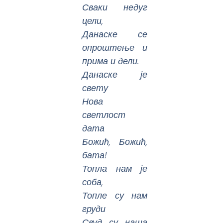
Сваки недуг
цели,
Данаске се
опроштење и
прима и дели.
Данаске је
свету
Нова
светлост
дата
Божић, Божић,
бата!
Топла нам је
соба,
Топле су нам
груди
Свуд су наша