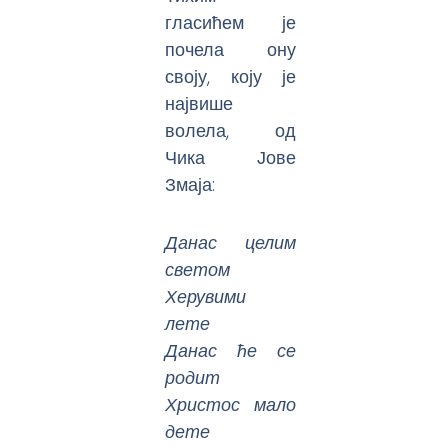
гласићем је
почела ону
своју, коју је
највише
волела, од
Чика Јове
Змаја:
Данас целим
светом
Херувими
лете
Данас ће се
родит
Христос мало
дете