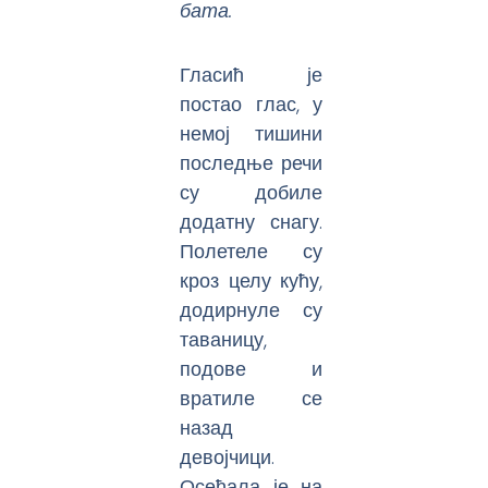
бата.
Гласић је
постао глас, у
немој тишини
последње речи
су добиле
додатну снагу.
Полетеле су
кроз целу кућу,
додирнуле су
таваницу,
подове и
вратиле се
назад
девојчици.
Осећала је на