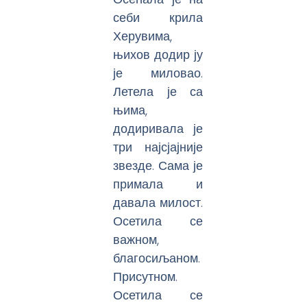
себи крила
Херувима,
њихов додир ју
је миловао.
Летела је са
њима,
додиривала је
три најсјајније
звезде. Сама је
примала и
давала милост.
Осетила се
важном,
благосиљаном.
Присутном.
Осетила се