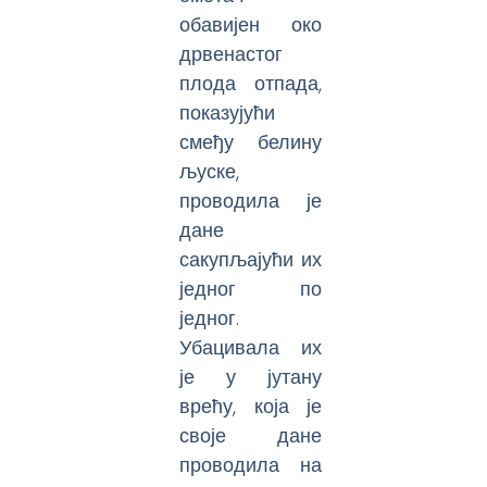
обавијен око
дрвенастог
плода отпада,
показујући
смеђу белину
љуске,
проводила је
дане
сакупљајући их
једног по
једног.
Убацивала их
је у јутану
врећу, која је
своје дане
проводила на