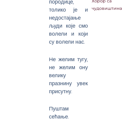
породице,
Хорор са
толико је и
чудовиштима
недостајање
људи које смо
волели и који
су волели нас.
Не желим тугу,
не желим ону
велику
празнину увек
присутну.
Пуштам
сећање.