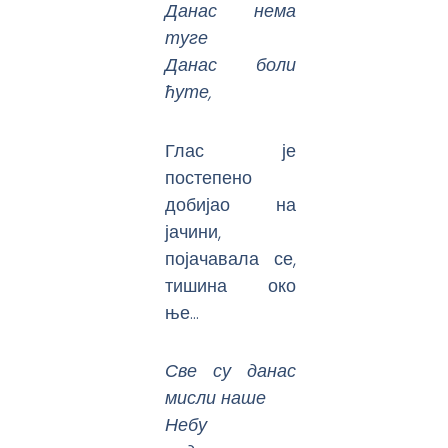
Данас нема
туге
Данас боли
ћуте,
Глас је
постепено
добијао на
јачини,
појачавала се,
тишина око
ње…
Све су данас
мисли наше
Небу