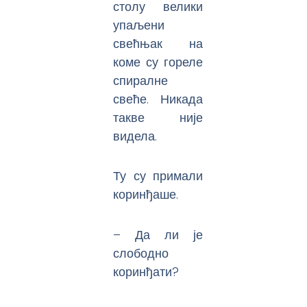
столу велики
упаљени
свећњак на
коме су гореле
спиралне
свеће. Никада
такве није
видела.
Ту су примали
коринђаше.
– Да ли је
слободно
коринђати?