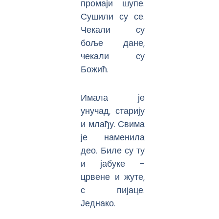
промаји шупе.
Сушили су се.
Чекали су
боље дане,
чекали су
Божић.
Имала је
унучад, старију
и млађу. Свима
је наменила
део. Биле су ту
и јабуке –
црвене и жуте,
с пијаце.
Једнако.