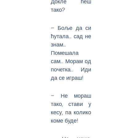
Докле ћеш
тако?
– Боље да си
ћутала… сад не
знам…
Помешала
сам… Морам од
почетка… Иди
да се играш!
– Не мораш
тако, стави у
кесу, па колико
коме буде!