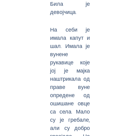
Била је
девојчица.
На себи је
имала капут и
шал. Имала је
вунене
рукавице које
јој је мајка
наштрикала од
праве вуне
опредене од
ошишане овце
са села. Мало
су је гребале,
али су добро