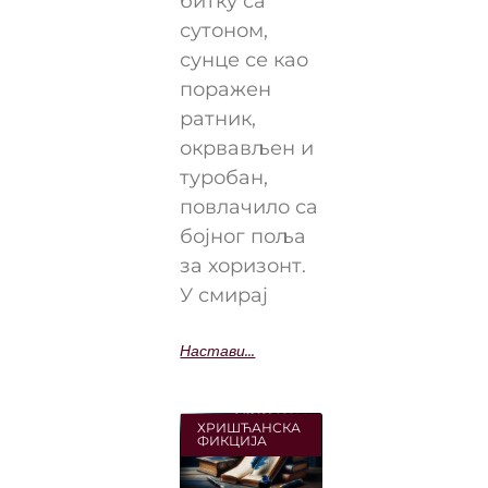
битку са
сутоном,
сунце се као
поражен
ратник,
окрвављен и
туробан,
повлачило са
бојног поља
за хоризонт.
У смирај
Настави...
ХРИШЋАНСКА
ФИКЦИЈА