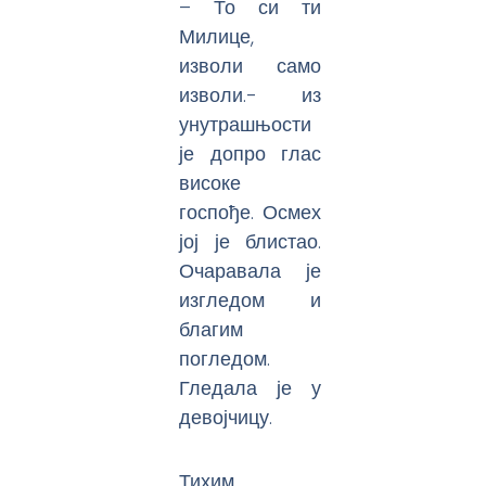
– То си ти
Милице,
изволи само
изволи.- из
унутрашњости
је допро глас
високе
госпође. Осмех
јој је блистао.
Очаравала је
изгледом и
благим
погледом.
Гледала је у
девојчицу.
Тихим