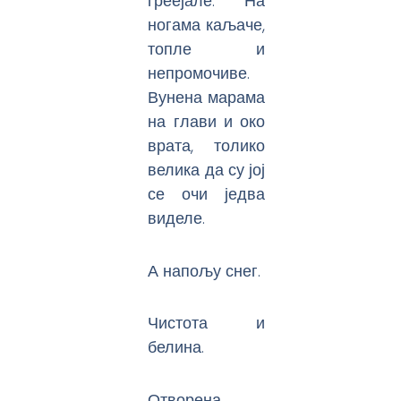
греејале. На
ногама каљаче,
топле и
непромочиве.
Вунена марама
на глави и око
врата, толико
велика да су јој
се очи једва
виделе.
А напољу снег.
Чистота и
белина.
Отворена