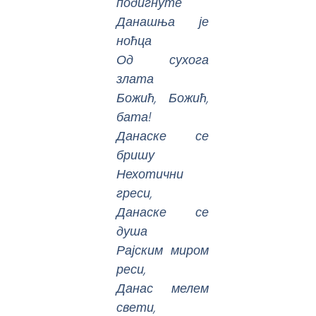
подигнуте
Данашња је
ноћца
Од сухога
злата
Божић, Божић,
бата!
Данаске се
бришу
Нехотични
греси,
Данаске се
душа
Рајским миром
реси,
Данас мелем
свети,