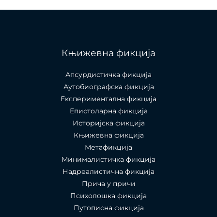
Књижевна фикција
Апсурдистичка фикција
Аутобиографска фикција
Експериментална фикција
Епистоларна фикција
Историјска фикција
Књижевна фикција
Метафикција
Минималистичка фикција
Надреалистична фикција
Прича у причи
Психолошкa фикција
Путописна фикција