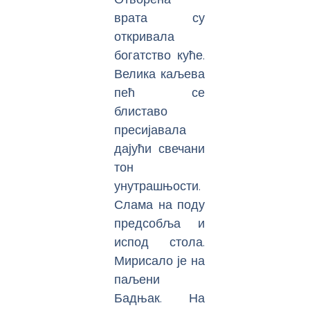
врата су
откривала
богатство куће.
Велика каљева
пећ се
блиставо
пресијавала
дајући свечани
тон
унутрашњости.
Слама на поду
предсобља и
испод стола.
Мирисало је на
паљени
Бадњак. На