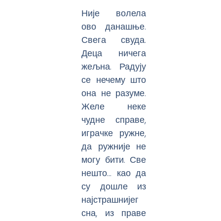
Није волела
ово данашње.
Свега свуда.
Деца ничега
жељна. Радују
се нечему што
она не разуме.
Желе неке
чудне справе,
играчке ружне,
да ружније не
могу бити. Све
нешто… као да
су дошле из
најстрашнијег
сна, из праве