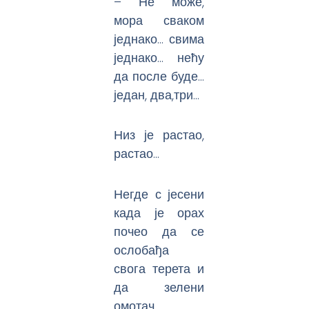
– Не може,
мора сваком
једнако… свима
једнако… нећу
да после буде…
један, два,три…
Низ је растао,
растао…
Негде с јесени
када је орах
почео да се
ослобађа
свога терета и
да зелени
омотач