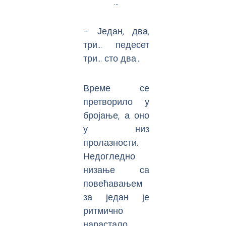
…
– Један, два,
три… педесет
три… сто два…
Време се
претворило у
бројање, а оно
у низ
пролазности.
Недогледно
низање са
повећавањем
за један је
ритмично
нарастало.