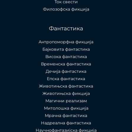
Ток свести
Филозофска фикција
Фантастика
Антропоморфна фикција
Бајковита фантастика
Висока фантастика
Временска фантастика
Дечија фантастика
Епска фантастика
Животињска фантастика
Животињска фикција
Магични реализам
Митолошка фикција
Мрачна фантастика
Надреална фантастика
Научнофантазијска фикција