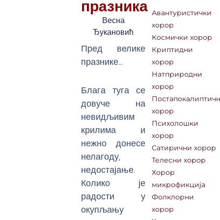
празника
Авантуристички
Весна
хорор
Ђукановић
Космички хорор
Пред велике
Криптидни
празнике…
хорор
Натприродни
хорор
Блага туга се
Постапокалиптич
довуче на
хорор
невидљивим
Психолошки
крилима и
хорор
нежно донесе
Сатирични хорор
нелагоду,
Телесни хорор
недостајање.
Хорор
Колико је
микрофикција
радости у
Фолклорни
окупљању
хорор