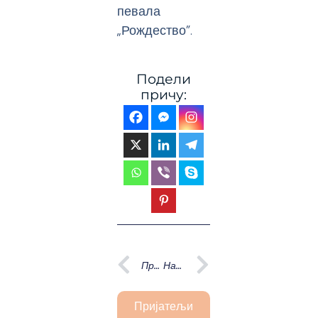
певала
„Рождество”.
Подели
причу:
Prev
Next
Претходна
Наредна
Пријатељи