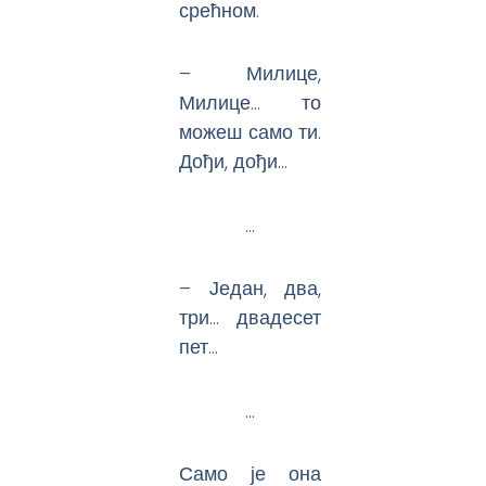
срећном.
– Милице,
Милице… то
можеш само ти.
Дођи, дођи…
…
– Један, два,
три… двадесет
пет…
…
Само је она