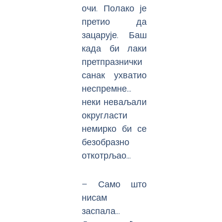
очи. Полако је
претио да
зацарује. Баш
када би лаки
претпразнички
санак ухватио
неспремне…
неки неваљали
округласти
немирко би се
безобразно
откотрљао…
– Само што
нисам
заспала…