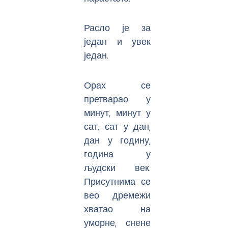
Расло је за
један и увек
један.
Орах се
претварао у
минут, минут у
сат, сат у дан,
дан у годину,
година у
људски век.
Присутнима се
вео дремежи
хватао на
уморне, снене