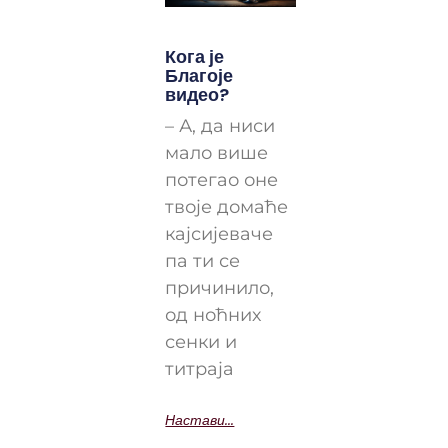
Кога је
Благоје
видео?
– А, да ниси
мало више
потегао оне
твоје домаће
кајсијеваче
па ти се
причинило,
од ноћних
сенки и
титраја
Настави...