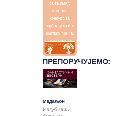
сајта имају
отворен
конкурс за
најбољу књигу
кратких прича:
ПРЕПОРУЧУЈЕМО:
ФАНТАСТИЧНИ
ВЕСТЕРН
Медаљон
Изгубивши