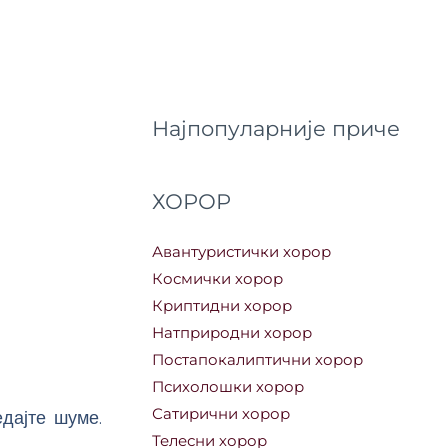
Најпопуларније приче
ХОРОР
Авантуристички хорор
Космички хорор
Криптидни хорор
Натприродни хорор
Постапокалиптични хорор
Психолошки хорор
Сатирични хорор
едајте шуме.
Телесни хорор