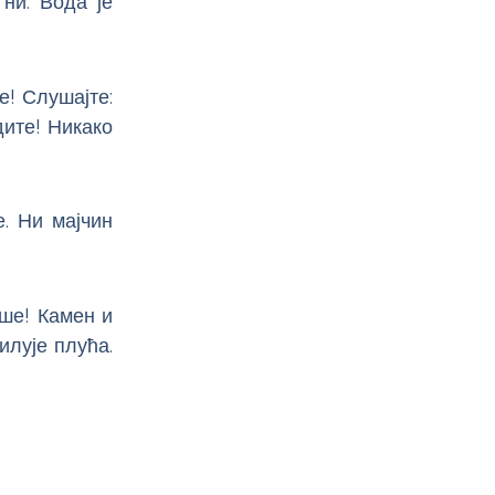
ни. Вода је
е! Слушајте:
дите! Никако
. Ни мајчин
ше! Камен и
илује плућа.