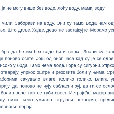
 ја не могу више без воде. Хоћу воду, мама, воду!
 мили. Заборави на воду. Они су тамо. Вода нам о
е. Што даље. Хајде, децо, не застајкујте. Морамо ус
обро да ће им без воде бити тешко. Знали су кол
је поново осете. Још од оног часа кад су је се одре
исоко у брда. Тамо нема воде. Горе су сигурни. Упрко
 отварају, упркос оштре и резовите боли у њима. Ср
борима сачувало влаге. Колико-толико. Влага у
рају, да поново не чују сабласни зуј, да га се осло
 боли после, нек се губи свест. Истрајаће, макар в
оду нити њено умилно струјање шкргама, прели
иловање пераја.