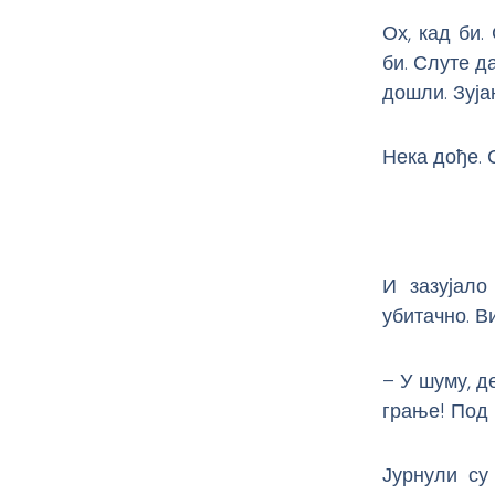
Ох, кад би.
би. Слуте д
дошли. Зуја
Нека дође. 
И зазујало
убитачно. В
– У шуму, д
грање! Под
Јурнули су