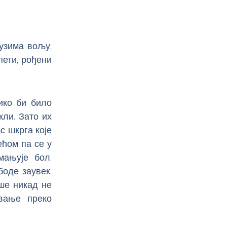
дузима вољу.
пети, рођени
ико би било
кли. Зато их
с шкрга које
ећом па се у
мањује бол.
боде заувек.
ише никад не
вање преко