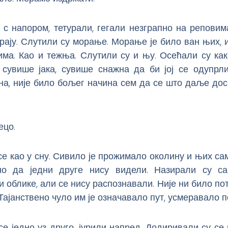
 с напором, тетурали, гегали незграпно на реповим
рају. Слутили су морање. Морање је било ван њих,
има. Као и тежња. Слутили су и њу. Осећали су как
 сувише јака, сувише снажна да би јој се одупрли
на, није било бољег начина сем да се што даље дос
ецо.
се као у сну. Сивило је прожимало околину и њих сам
о да једни друге нису видели. Назирали су са
 облике, али се нису распознавали. Није ни било по
 Тајанствено чуло им је означавало пут, усмеравало п
се једно уз друго, јурили напред. Додиривали су се