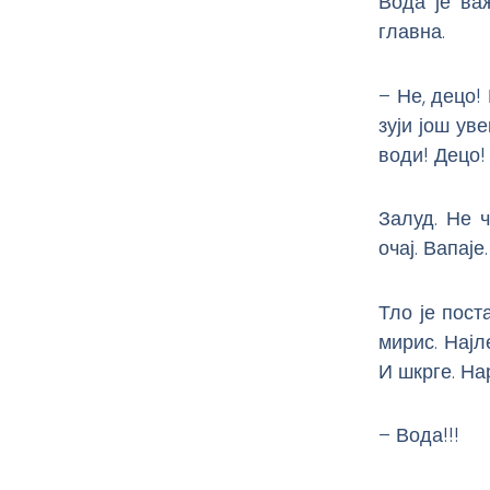
Вода је ва
главна.
– Не, децо!
зуји још ув
води! Децо! 
Залуд. Не 
очај. Вапај
Тло је пос
мирис. Најл
И шкрге. На
– Вода!!!