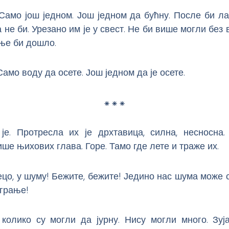
 Само још једном. Још једном да бућну. После би л
а не би. Урезано им је у свест. Не би више могли без 
ње би дошло.
Само воду да осете. Још једном да је осете.
⁕ ⁕ ⁕
 је. Протресла их је дрхтавица, силна, несносна. 
ише њихових глава. Горе. Тамо где лете и траже их.
ецо, у шуму! Бежите, бежите! Једино нас шума може 
 грање!
 колико су могли да јурну. Нису могли много. Зуј