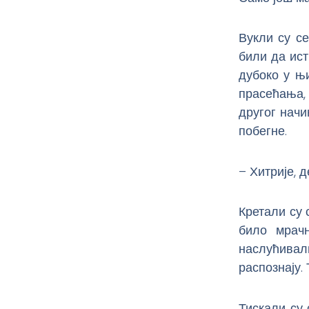
Вукли су се
били да ист
дубоко у њ
прасећања,
другог начи
побегне.
– Хитрије, д
Кретали су 
било мрачн
наслућивали
распознају.
Тискали су 