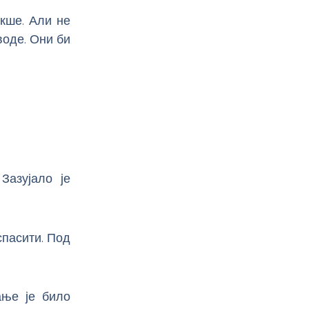
акше. Али не
воде. Они би
Зазујало је
спасити. Под
ање је било