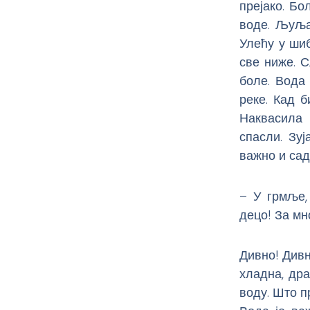
прејако. Бо
воде. Љуља
Улећу у шиб
све ниже. С
боле. Вода 
реке. Кад 
Наквасила 
спасли. Зу
важно и сад 
– У грмље,
децо! За мн
Дивно! Дивн
хладна, др
воду. Што п