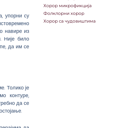
Хорор микрофикција
Фолклорни хорор
а, упорни су
Хорор са чудовиштима
 истовремено
о навире из
. Није било
пе, да им се
е. Толико је
мо контуре,
требно да се
остојање.
 перајима да