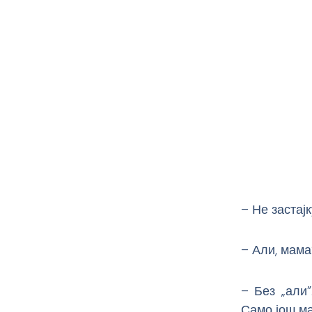
– Не застајк
– Али, мама
– Без „али”
Само још м