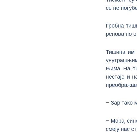
се не погубе
Гробна тиши
репова по 
Тишина им 
унутрашњим 
њима. На об
нестаје и н
преображав
– Зар тако 
– Мора, син
смеју нас с