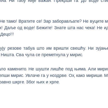
жна. Ни табу није важан. Прекрши га. До воде стиг
 Не тамо! Вратите се! Зар заборављате? Не вуците м
ек! Даље од воде! Бежите! Знате шта нас чека! Не и
Децо!!!
чују резове табуа што им вришти свешћу. Ни зујање
е. Ништа. Сва чула се преметнула у мирис.
тало каменито. Не шушти лишће под њима. Али мири
епши мирис. Увлаче га у ноздрве. Ох, како мирише. М
равно шкрге. Због њих и хрле.