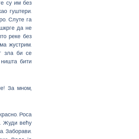
ге су им без
ао гуштери.
ро. Слуте га
 шкрге да не
ито реке без
ма жустрим.
г зла би се
 ништа бити
е! За мном,
красно. Роса
. Жуди већу
а. Заборави.