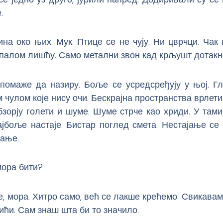
.
на око њих. Мук. Птице се не чују. Ни цврчци. Чак
опалом лишћу. Само метални звон кад крљушт дотакн
помаже да назиру. Боље се усредсређују у њој. Гл
чулом које нису очи. Бескрајна пространства врлети
зорју голети и шуме. Шуме стрче као хриди. У там
ајбоље настаје. Бистар поглед смета. Нестајање се
ање.
мора бити?
е, мора. Хитро само, већ се лакше крећемо. Свикавам
тићи. Сам знаш шта би то значило.