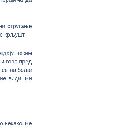
 ни стругање
е крљушт.
едају неким
 и гора пред
и се најбоље
 не види. Ни
о некако. Не