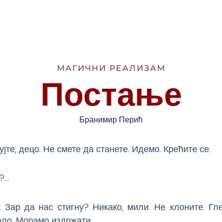
МАГИЧНИ РЕАЛИЗАМ
Постање
Бранимир Перић
ујте, децо. Не смете да станете. Идемо. Крећите се.
?…
. Зар да нас стигну? Никако, мили. Не клоните. Гл
ало. Морамо издржати.