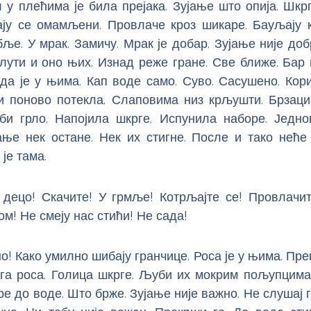
л у плећима је била прејака. Зујање што опија. Шкр
ју се омамљени. Провлаче кроз шикаре. Бауљају к
ље. У мрак. Замичу. Мрак је добар. Зујање није доб
лути и оно њих. Изнад реже гране. Све ближе. Бар
да је у њима. Кап воде само. Суво. Сасушено. Кор
би поново потекла. Слаповима низ крљушти. Брзаци
би грло. Напојила шкрге. Испунила наборе. Једно
јање нек остане. Нек их стигне. После и тако неће
је тама.
 децо! Скачите! У грмље! Котрљајте се! Провлачит
ом! Не смеју нас стићи! Не сада!
о! Како умилно шибају гранчице. Роса је у њима. Пре
ага роса. Голица шкрге. Љуби их мокрим пољупцима
ре до воде. Што брже. Зујање није важно. Не слушај г