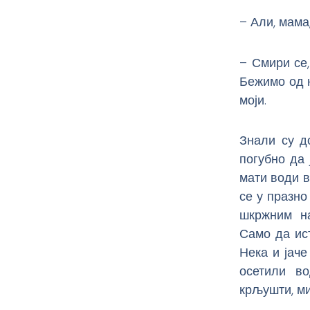
– Али, мама,
– Смири се,
Бежимо од њ
моји.
Знали су д
погубно да 
мати води в
се у празно
шкржним на
Само да ист
Нека и јаче
осетили в
крљушти, м