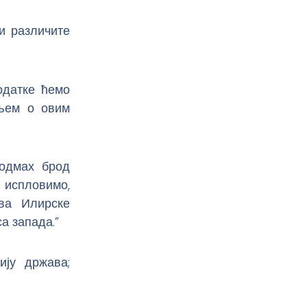
и различите
одатке ћемо
ањем о овим
 одмах брод
 испловимо,
ва Илирске
а запада.”
ију држава;