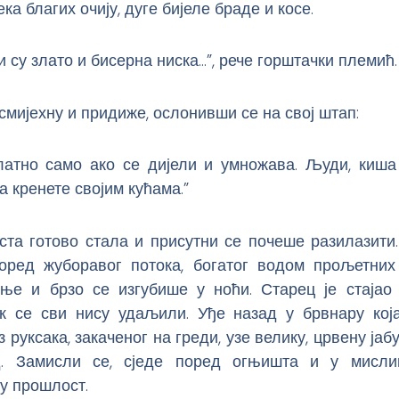
ека благих очију, дуге бијеле браде и косе.
и су злато и бисерна ниска…”, рече горштачки племић.
смијехну и придиже, ослонивши се на свој штап:
златно само ако се дијели и умножава. Људи, киша 
а кренете својим кућама.”
ста готово стала и присутни се почеше разилазити
поред жуборавог потока, богатог водом прољетних
оње и брзо се изгубише у ноћи. Старец је стајао
к се сви нису удаљили. Уђе назад у брвнару кој
 руксака, закаченог на греди, узе велику, црвену јаб
д. Замисли се, сједе поред огњишта и у мисли
у прошлост.