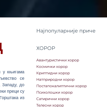
Најпопуларније приче
д
ХОРОР
Авантуристички хорор
Космички хорор
и у књигама
Криптидни хорор
аљевство се
Натприродни хорор
 Западу, до
Постапокалиптични хорор
еки преци су
Психолошки хорор
 Горштака из
Сатирични хорор
Телесни хорор