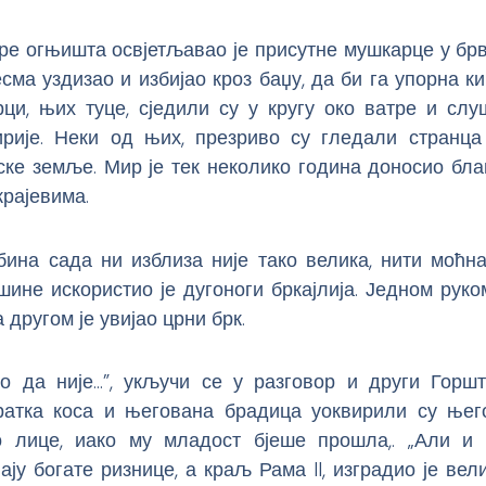
ре огњишта освјетљавао је присутне мушкарце у брв
есма уздизао и избијао кроз баџу, да би га упорна к
ци, њих туце, сједили су у кругу око ватре и слу
рије. Неки од њих, презриво су гледали странца
ске земље. Мир је тек неколико година доносио бла
крајевима.
ина сада ни изблиза није тако велика, нити моћна
шине искористио је дугоноги бркајлија. Једном рук
 другом је увијао црни брк.
но да није…”, укључи се у разговор и други Горшт
ратка коса и његована брадица уоквирили су ње
 лице, иако му младост бјеше прошла,. „Али 
ају богате ризнице, а краљ Рама II, изградио је вел