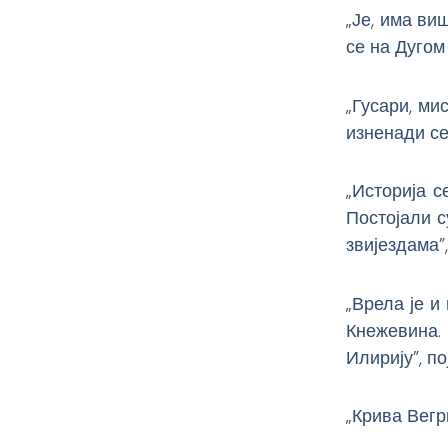
„Је, има ви
се на Дугом
„Гусари, ми
изненади се
„Историја се
Постојали с
звијездама”
„Врела је и
Кнежевина.
Илирију”, п
„Крива Вегр