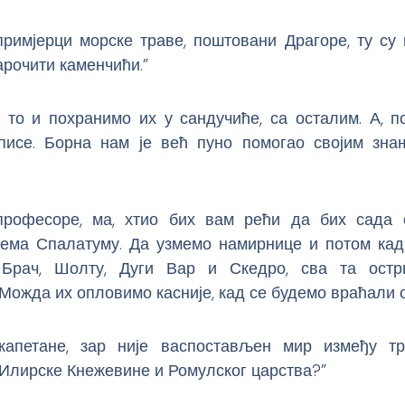
примјерци морске траве, поштовани Драгоре, ту су 
рочити каменчићи.”
 то и похранимо их у сандучиће, са осталим. А, п
списе. Борна нам је већ пуно помогао својим зн
 професоре, ма, хтио бих вам рећи да бих сада
рема Спалатуму. Да узмемо намирнице и потом кад
 Брач, Шолту, Дуги Вар и Скедро, сва та остр
Можда их опловимо касније, кад се будемо враћали с
 капетане, зар није васпостављен мир између тр
Илирске Кнежевине и Ромулског царства?”