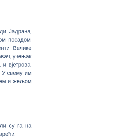
ди Јадрана,
ом посадом.
енти Велике
авач, учењак
 и вјетрова.
 У свему им
њем и жељом
ли су га на
врећи.