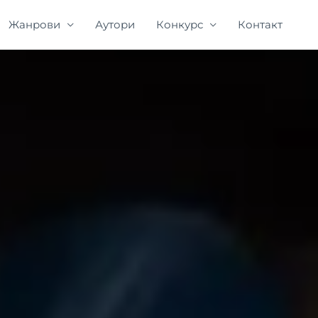
Жанрови
Аутори
Конкурс
Контакт