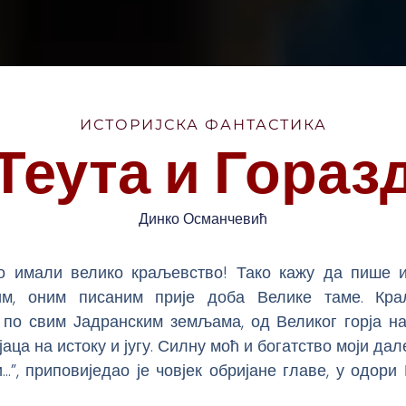
ИСТОРИЈСКА ФАНТАСТИКА
Теута и Гораз
Динко Османчевић
о имали велико краљевство! Тако кажу да пише 
им, оним писаним прије доба Велике таме. Кр
 по свим Јадранским земљама, од Великог горја на
јаца на истоку и југу. Силну моћ и богатство моји дал
…”, приповиједао је човјек обријане главе, у одори