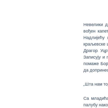
Невелики д
вођен капе
Надлијећу 
краљевске ш
Драгор. Уцр
Записују и
помаже Бор
да допринес
„Шта нам то
Са младића
палубу нако