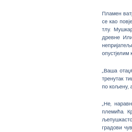
Пламен ват
се као повј
тлу. Мушкар
древне Или
непријатељ
опустјелим 
„Ваша отаџб
тренутак ти
по кољену, а
„Не, нарав
племића. К
љепушкасто
градови чув