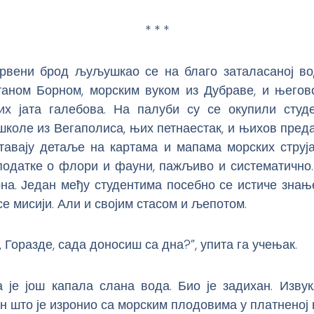
* * *
рвени брод љуљушкао се на благо заталасаној во
таном Борном, морским вуком из Дубраве, и његов
их јата галебова. На палуби су се окупили студ
коле из Вегаполиса, њих петнаестак, и њихов пред
тавају детаље на картама и мапама морских струја
 податке о флори и фауни, пажљиво и систематично.
на. Један међу студентима посебно се истиче зна
е мисији. Али и својим стасом и љепотом.
, Горазде, сада доносиш са дна?”, упита га учењак.
 је још капала слана вода. Био је задихан. Извук
н што је изронио са морским плодовима у платненој 