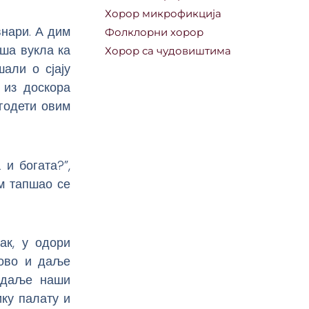
Хорор микрофикција
нари. А дим
Фолклорни хорор
иша вукла ка
Хорор са чудовиштима
шали о сјају
 из доскора
годети овим
 и богата?”,
ом тапшао се
ак, у одори
гово и даље
и даље наши
ику палату и