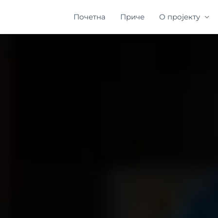
Почетна
Приче
О пројекту