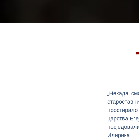
„Некада см
староставн
простирало
царства Еге
посједовали
Илирика.