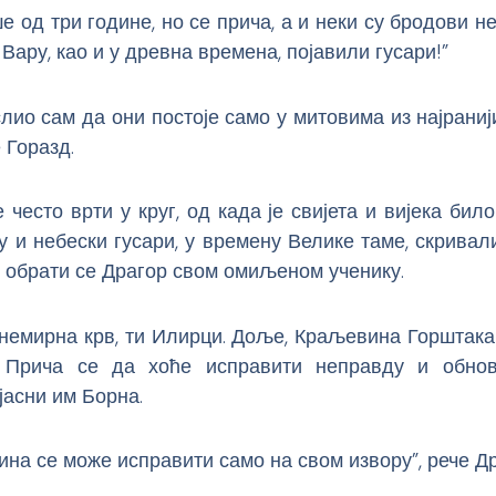
ше од три године, но се прича, а и неки су бродови не
 Вару, као и у древна времена, појавили гусари!”
слио сам да они постоје само у митовима из најраниј
 Горазд.
 често врти у круг, од када је свијета и вијека било
у и небески гусари, у времену Велике таме, скривал
, обрати се Драгор свом омиљеном ученику.
 немирна крв, ти Илирци. Доље, Краљевина Горштака
 Прича се да хоће исправити неправду и обно
ојасни им Борна.
ина се може исправити само на свом извору”, рече Др