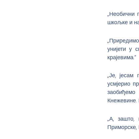
„Необични 
шкољке и на
„Приредимо
унијети у 
крајевима.”
„Је, јесам
усмјерио п
заобиђемо
Кнежевине. 
„А, зашто,
Приморске, 