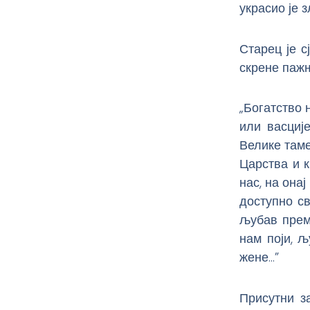
украсио је 
Старец је 
скрене пажњ
„Богатство 
или васциј
Велике таме
Царства и к
нас, на онај
доступно св
љубав прем
нам поји, 
жене…”
Присутни з