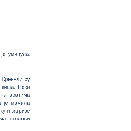
је уминула,
. Кренули су
 киша. Неки
 на вратима
а је мамила
уку и загризе
ма отплови