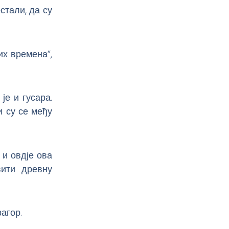
стали, да су
их времена”,
 је и гусара.
и су се међу
 и овдје ова
вити древну
агор.