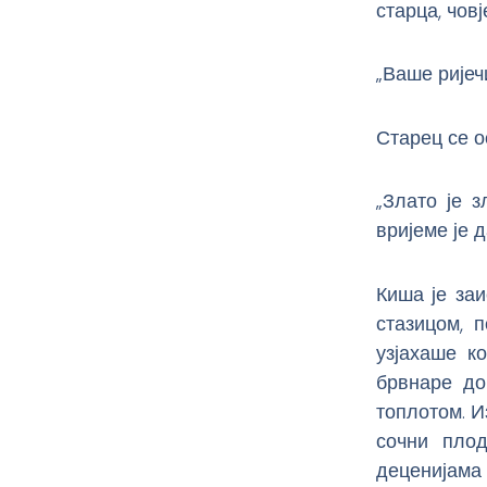
старца, човј
„Ваше ријеч
Старец се о
„Злато је 
вријеме је д
Киша је заи
стазицом, 
узјахаше к
брвнаре до
топлотом. Из
сочни пло
деценијама 