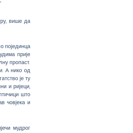
”
ру, више да
ло појединца
удима прије
лну пропаст.
и. А нико од
гатство је ту
ни и ријеци,
птичици што
в човјека и
јечи мудрог