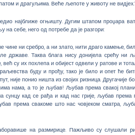
златом и драгуљима. Веће љепоте у животу не видјех.
сједио најближе огњишту. Дугим штапом проџара ват
у на себе, него од потребе да је разгори:
не чине ни сребро, а ни злато, нити драго камење, би
еле државе. Таква блага нису донијела срећу ни љ
, већ су их похлепа и обијест одвели у ратове и тота
раљевства буду и прођу, тако је било и опет ће бит
 пут, није понио ништа из својих ризница. Другачије бо
има нама, а то је љубав! Љубав према свакој плани
а сунцу кад се рађа и кад нас грије, љубав према 
љубав према свакоме што нас човјеком сматра, љуба
аборавише на размирице. Пажљиво су слушали ри