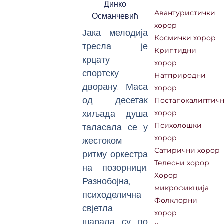
Динко
Авантуристички
Османчевић
хорор
Јака мелодија
Космички хорор
тресла је
Криптидни
крцату
хорор
спортску
Натприродни
дворану. Маса
хорор
од десетак
Постапокалиптич
хиљада душа
хорор
таласала се у
Психолошки
хорор
жестоком
Сатирични хорор
ритму оркестра
Телесни хорор
на позорници.
Хорор
Разнобојна,
микрофикција
психоделична
Фолклорни
свјетла
хорор
шарала су по