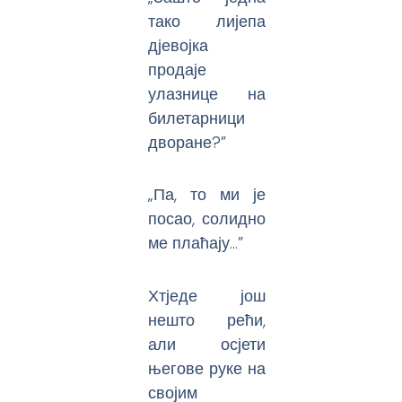
тако лијепа
дјевојка
продаје
улазнице на
билетарници
дворане?”
„Па, то ми је
посао, солидно
ме плаћају…”
Хтједе још
нешто рећи,
али осјети
његове руке на
својим