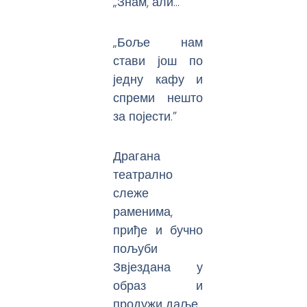
„Знам, али…”
„Боље нам
стави још по
једну кафу и
спреми нешто
за појести.”
Драгана
театрално
слеже
раменима,
приђе и бучно
пољуби
Звјездана у
образ и
продужи даље.