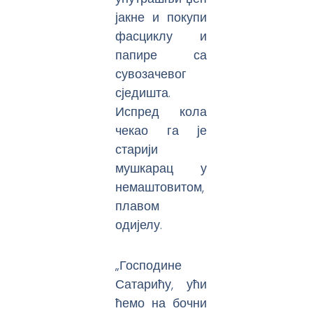
јакне и покупи
фасциклу и
папире са
сувозачевог
сједишта.
Испред кола
чекао га је
старији
мушкарац у
немаштовитом,
плавом
одијелу.
„Господине
Сатарићу, ући
ћемо на бочни