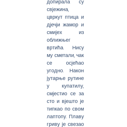
допирала су
свјежина,
цвркут птица и
дјечји жамор и
смијех из
оближњег
вртића. Нису
му сметали, чак
се осјећао
угодно. Након
јутарње рутине
у купатилу,
смјестио се за
сто и вјешто је
типкао по свом
лаптопу. Плаву
гриву је свезао