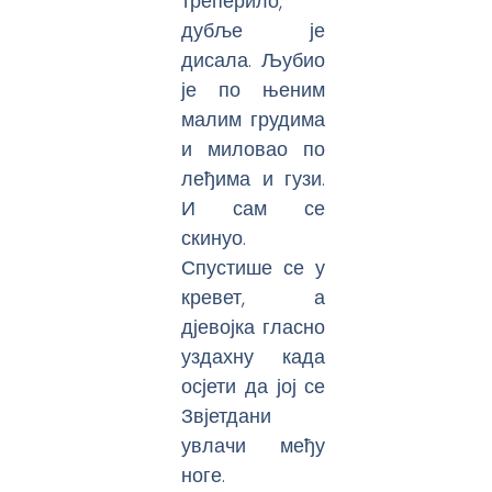
треперило,
дубље је
дисала. Љубио
је по њеним
малим грудима
и миловао по
леђима и гузи.
И сам се
скинуо.
Спустише се у
кревет, а
дјевојка гласно
уздахну када
осјети да јој се
Звјетдани
увлачи међу
ноге.