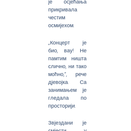
је осјећања
прикривала
честим
осмијехом.
„Концерт је
био, вау! Не
памтим ништа
слично, ни тако
моћно,”, рече
дјевојка. Са
занимањем је
гледала по
просторији.
Звјездани је
смјести у