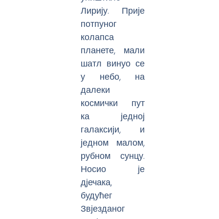
Лирију. Прије
потпуног
колапса
планете, мали
шатл винуо се
у небо, на
далеки
космички пут
ка једној
галаксији, и
једном малом,
рубном сунцу.
Носио је
дјечака,
будућег
Звјезданог