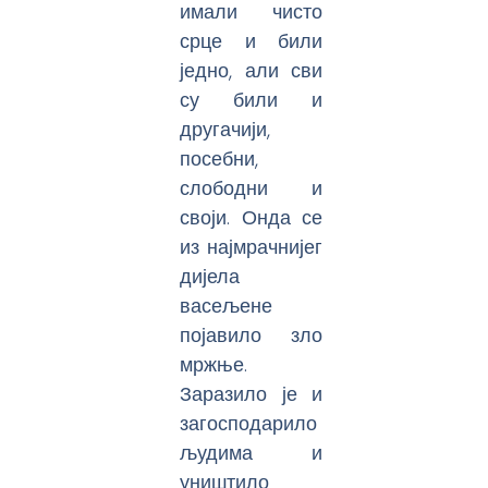
имали чисто
срце и били
једно, али сви
су били и
другачији,
посебни,
слободни и
своји. Онда се
из најмрачнијег
дијела
васељене
појавило зло
мржње.
Заразило је и
загосподарило
људима и
уништило