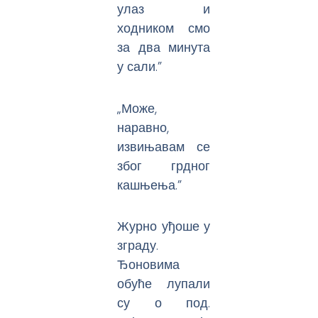
улаз и
ходником смо
за два минута
у сали.”
„Може,
наравно,
извињавам се
због грдног
кашњења.”
Журно уђоше у
зграду.
Ђоновима
обуће лупали
су о под.