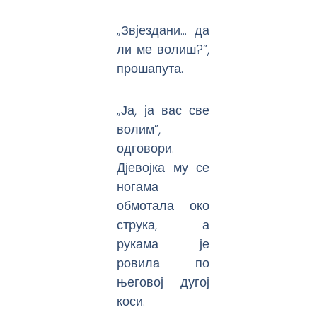
„Звјездани… да
ли ме волиш?”,
прошапута.
„Ја, ја вас све
волим”,
одговори.
Дјевојка му се
ногама
обмотала око
струка, а
рукама је
ровила по
његовој дугој
коси.