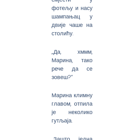
фотељу и насу
шампањац у
двије чаше на
столићу.
„Да, хммм,
Марина, тако
рече да се
зовеш?”
Марина климну
главом, отпила
је неколико
гутљаја.
„Зашто једна