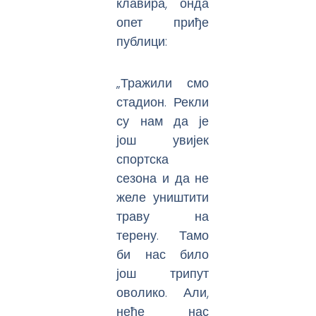
клавира, онда
опет приђе
публици:
„Тражили смо
стадион. Рекли
су нам да је
још увијек
спортска
сезона и да не
желе уништити
траву на
терену. Тамо
би нас било
још трипут
оволико. Али,
неће нас