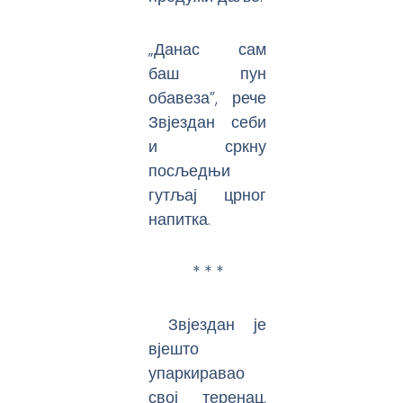
„Данас сам
баш пун
обавеза”, рече
Звјездан себи
и сркну
посљедњи
гутљај црног
напитка.
* * *
Звјездан је
вјешто
упаркиравао
свој теренац,