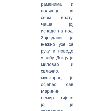
раменима и
пољупце на
свом врату.
Чаша јој
испаде на под.
Звјездани је
њежно узе за
руку и поведе
у собу. Док ју је
миловао и
свлачио,
мушкарац је
осјећао сав
Маринин
немир, тијело
јој је