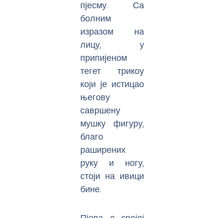
пјесму. Са
болним
изразом на
лицу, у
припијеном
тегет трикоу
који је истицао
његову
савршену
мушку фигуру,
благо
раширених
руку и ногу,
стоји на ивици
бине.
Пјева о својој