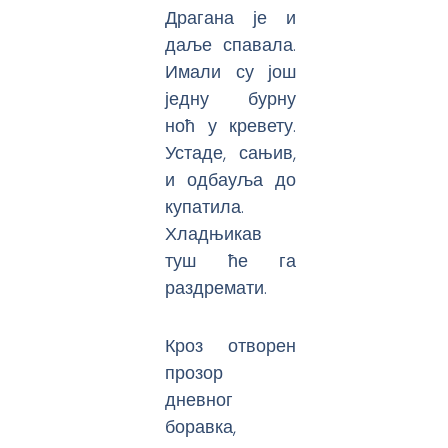
Драгана је и
даље спавала.
Имали су још
једну бурну
ноћ у кревету.
Устаде, сањив,
и одбауља до
купатила.
Хладњикав
туш ће га
раздремати.
Кроз отворен
прозор
дневног
боравка,