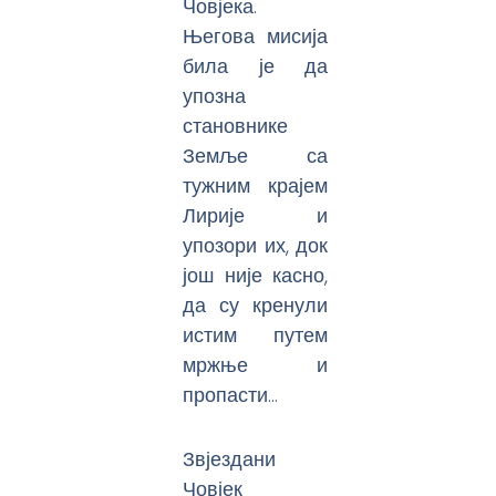
Човјека.
Његова мисија
била је да
упозна
становнике
Земље са
тужним крајем
Лирије и
упозори их, док
још није касно,
да су кренули
истим путем
мржње и
пропасти…
Звјездани
Човјек