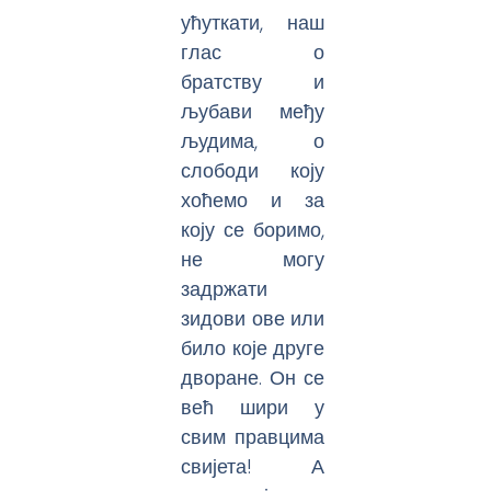
ућуткати, наш
глас о
братству и
љубави међу
људима, о
слободи коју
хоћемо и за
коју се боримо,
не могу
задржати
зидови ове или
било које друге
дворане. Он се
већ шири у
свим правцима
свијета! А