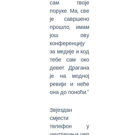
сам твоје
поруке. Ма, све
је савршено
прошло, имам
још ову
конференцију
за медије и код
тебе сам око
девет. Драгана
је на модној
ревији и неће
она до поноћи.”
Звјездан
смјести
телефон у
унутрашњи џеп