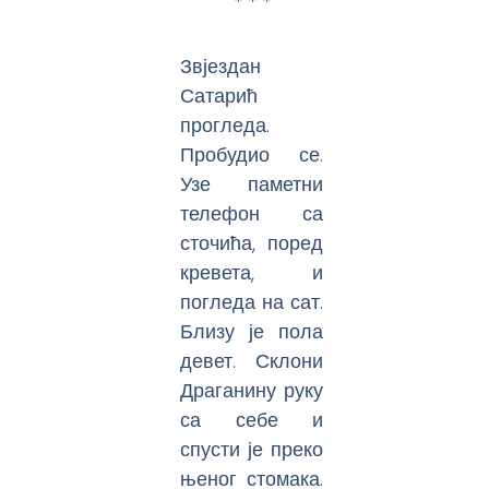
* * *
Звјездан
Сатарић
прогледа.
Пробудио се.
Узе паметни
телефон са
сточића, поред
кревета, и
погледа на сат.
Близу је пола
девет. Склони
Драганину руку
са себе и
спусти је преко
њеног стомака.