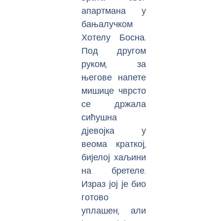
апартмана у
бањалучком
Хотелу Босна.
Под другом
руком, за
његове напете
мишице чврсто
се држала
сићушна
дјевојка у
веома краткој,
бијелој хаљини
на бретеле.
Израз јој је био
готово
уплашен, али