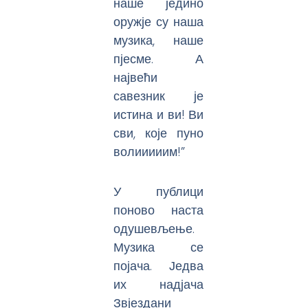
наше једино
оружје су наша
музика, наше
пјесме. А
највећи
савезник је
истина и ви! Ви
сви, које пуно
волииииим!”
У публици
поново наста
одушевљење.
Музика се
појача. Једва
их надјача
Звјездани