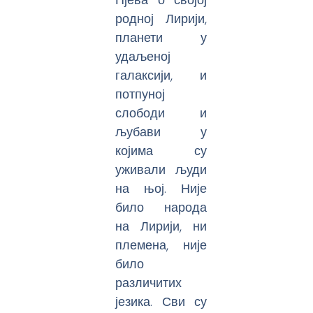
родној Лирији,
планети у
удаљеној
галаксији, и
потпуној
слободи и
љубави у
којима су
уживали људи
на њој. Није
било народа
на Лирији, ни
племена, није
било
различитих
језика. Сви су