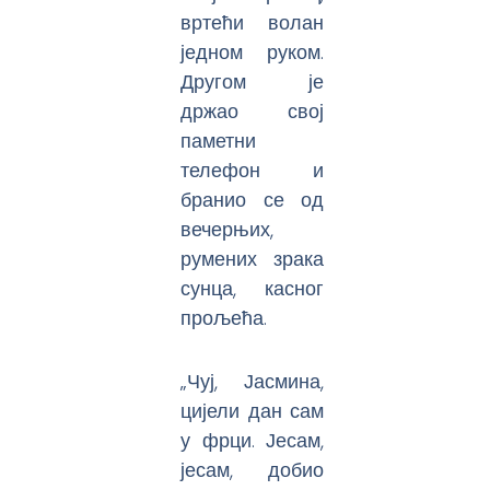
вртећи волан
једном руком.
Другом је
држао свој
паметни
телефон и
бранио се од
вечерњих,
румених зрака
сунца, касног
прољећа.
„Чуј, Јасмина,
цијели дан сам
у фрци. Јесам,
јесам, добио