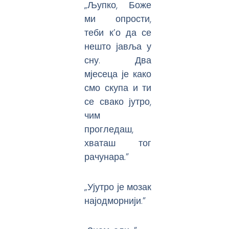
„Љупко, Боже
ми опрости,
теби к’о да се
нешто јавља у
сну. Два
мјесеца је како
смо скупа и ти
се свако јутро,
чим
прогледаш,
хваташ тог
рачунара.”
„Ујутро је мозак
најодморнији.”