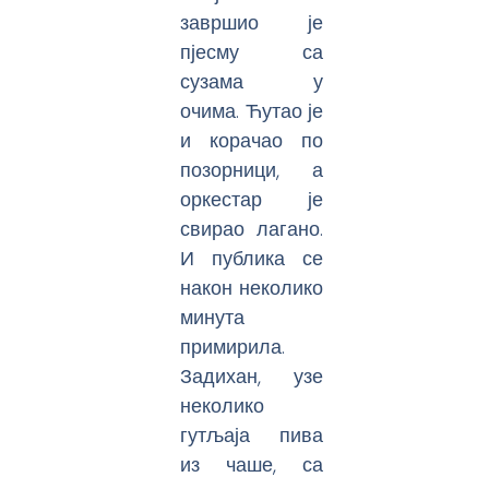
завршио је
пјесму са
сузама у
очима. Ћутао је
и корачао по
позорници, а
оркестар је
свирао лагано.
И публика се
након неколико
минута
примирила.
Задихан, узе
неколико
гутљаја пива
из чаше, са