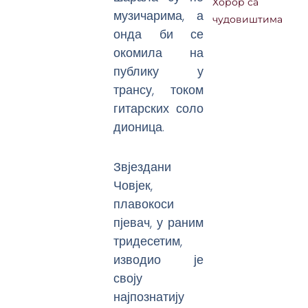
Хорор са
музичарима, а
чудовиштима
онда би се
окомила на
публику у
трансу, током
гитарских соло
дионица.
Звјездани
Човјек,
плавокоси
пјевач, у раним
тридесетим,
изводио је
своју
најпознатију