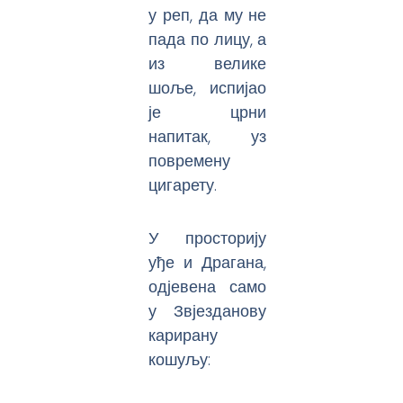
у реп, да му не
пада по лицу, а
из велике
шоље, испијао
је црни
напитак, уз
повремену
цигарету.
У просторију
уђе и Драгана,
одјевена само
у Звјезданову
карирану
кошуљу: