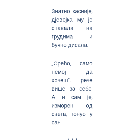
Знатно касније,
дјевојка му је
спавала на
грудима и
бучно дисала.
„Срећо, само
немој да
хрчеш”, рече
више за себе.
А и сам је,
изморен од
свега, тонуо у
сан…