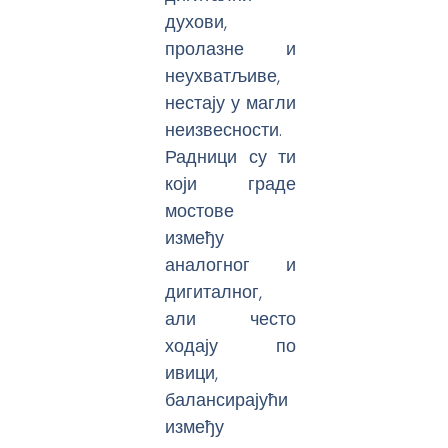
духови,
пролазне и
неухватљиве,
нестају у магли
неизвесности.
Радници су ти
који граде
мостове
између
аналогног и
дигиталног,
али често
ходају по
ивици,
балансирајући
између