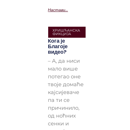
Настави...
ХРИШЋАНСКА
ФИКЦИЈА
Кога је
Благоје
видео?
– А, да ниси
мало више
потегао оне
твоје домаће
кајсијеваче
па ти се
причинило,
од ноћних
сенки и