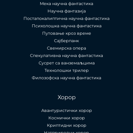
Мека научна фантастика
Научна фантазија
Постапокалиптична научна фантастика
Психолошка научна фантастика
Путовање кроз време
Сајберпанк
Свемирска опера
Спекулативна научна фантастика
Сусрет са ванземаљцима
Технолошки трилер
Филозофска научна фантастика
Хорор
Авантуристички хорор
Космички хорор
Криптидни хорор
Натприродни хорор