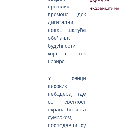
Хорор са
прошлих
чудовиштима
времена, док
дигитални
новац шапуће
обећања
будућности
која се тек
назире.
У сенци
високих
небодера, где
се светлост
екрана бори са
сумраком,
послодавци су