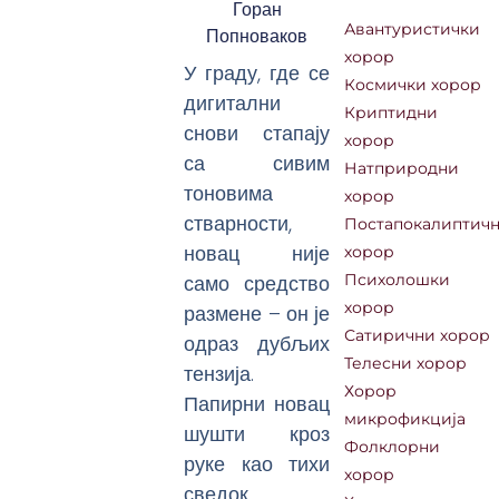
Горан
Авантуристички
Попноваков
хорор
У граду, где се
Космички хорор
дигитални
Криптидни
снови стапају
хорор
са сивим
Натприродни
тоновима
хорор
стварности,
Постапокалиптич
новац није
хорор
само средство
Психолошки
хорор
размене – он је
Сатирични хорор
одраз дубљих
Телесни хорор
тензија.
Хорор
Папирни новац
микрофикција
шушти кроз
Фолклорни
руке као тихи
хорор
сведок