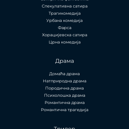
Спекулативна сатира
Трагикомедија
Урбана комедија
Фарса
Хорацијевска сатира
Црна комедија
Драма
Домаћа драма
Натприродна драма
Породична драма
Психолошка драма
Романтична драма
Романтична трагедија
Трилер