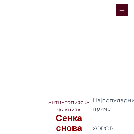
Skip
Mai
to
Men
content
Најпопуларни
АНТИУТОПИЈСКА
приче
ФИКЦИЈА
Сенка
снова
ХОРОР