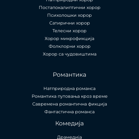
Постапокалиптични хорор
Психолошки хорор
Сатирични хорор
Телесни хорор
Хорор микрофикција
Фолклорни хорор
Хорор са чудовиштима
Романтика
Натприродна романса
Романтика путовања кроз време
Савремена романтична фикција
Фантастична романса
Комедија
Драмедија