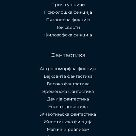
Прича у причи
Психолошкa фикција
Путописна фикција
Ток свести
Филозофска фикција
Фантастика
Антропоморфна фикција
Бајковита фантастика
Висока фантастика
Временска фантастика
Дечија фантастика
Епска фантастика
Животињска фантастика
Животињска фикција
Магични реализам