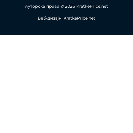
Ауторска права © 2026 KratkePrice.net
Веб-дизајн: KratkePrice.net