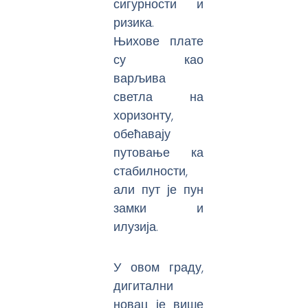
сигурности и
ризика.
Њихове плате
су као
варљива
светла на
хоризонту,
обећавају
путовање ка
стабилности,
али пут је пун
замки и
илузија.
У овом граду,
дигитални
новац је више