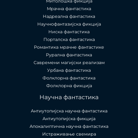
Митолошка фикција
Мрачна фантастика
Надреална фантастика
Научнофантазијска фикција
Ниска фантастика
Порталска фантастика​
Романтика мрачне фантастике
Рурална фантастика
Савремени магијски реализам
Урбана фантастика
Фолклорна фантастика
Фолклорна фикција
Научна фантастика
Антиутопијска научна фантастика
Антиутопијска фикција
Апокалиптична научна фантастика
Истраживање свемира