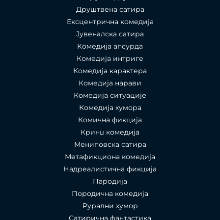
Друштвена сатира
Ексцентрична комедија
Јувеналска сатира
Комедија апсурда
Комедија интриге
Комедија карактера
Комедија нарави
Комедија ситуације
Комедија хумора
Комична фикција
Кринџ комедија
Мениповска сатира
Метафикциона комедија
Надреалистична фикција
Пародија
Породична комедија
Рурални хумор
Сатирична фантастика