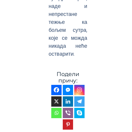
наде и
непрестане
тежње ка
бољем сутра,
које се можда
никада неће
остварити.
Подели
причу: