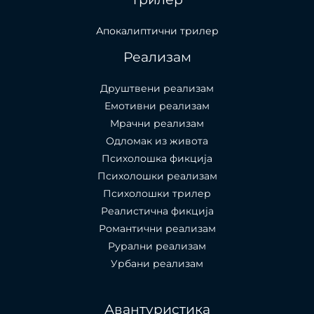
Апокалиптични трилер
Реализам
Друштвени реализам
Емотивни реализам
Мрачни реализам
Одломак из живота
Психолошкa фикција
Психолошки реализам
Психолошки трилер
Реалистична фикција
Романтични реализам
Рурални реализам
Урбани реализам
Авантуристика