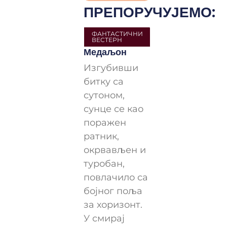
ПРЕПОРУЧУЈЕМО:
ФАНТАСТИЧНИ
ВЕСТЕРН
Медаљон
Изгубивши
битку са
сутоном,
сунце се као
поражен
ратник,
окрвављен и
туробан,
повлачило са
бојног поља
за хоризонт.
У смирај