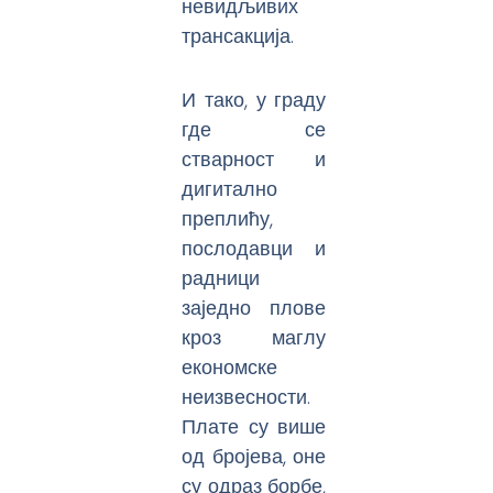
невидљивих
трансакција.
И тако, у граду
где се
стварност и
дигитално
преплићу,
послодавци и
радници
заједно плове
кроз маглу
економске
неизвесности.
Плате су више
од бројева, оне
су одраз борбе,