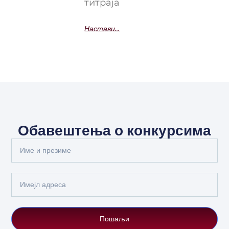
титраја
Настави...
Обавештења о конкурсима
Full
Name
Email
Пошаљи