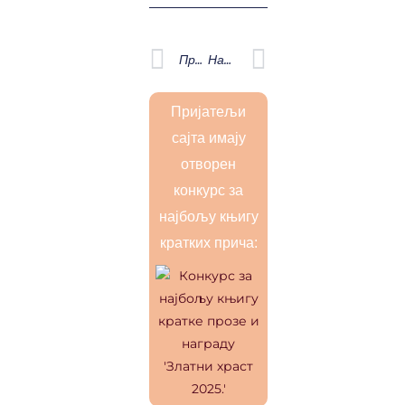
Prev
Next
Претходна
Наредна
Пријатељи
сајта имају
отворен
конкурс за
најбољу књигу
кратких прича: