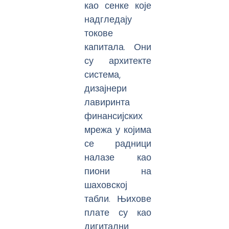
као сенке које
надгледају
токове
капитала. Они
су архитекте
система,
дизајнери
лавиринта
финансијских
мрежа у којима
се радници
налазе као
пиони на
шаховској
табли. Њихове
плате су као
дигитални