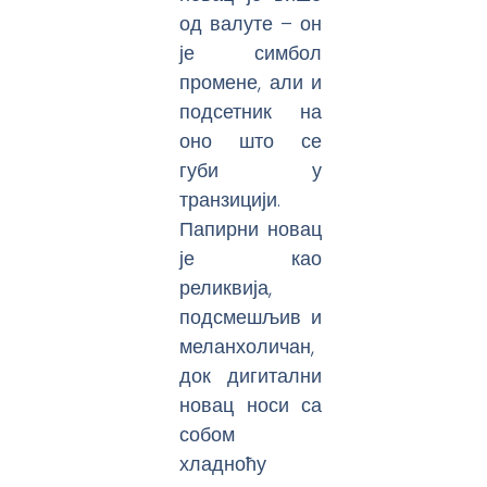
од валуте – он
је симбол
промене, али и
подсетник на
оно што се
губи у
транзицији.
Папирни новац
је као
реликвија,
подсмешљив и
меланхоличан,
док дигитални
новац носи са
собом
хладноћу