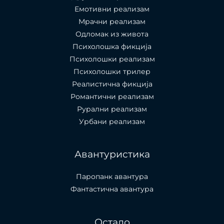
Емотивни реализам
Мрачни реализам
Одломак из живота
Психолошкa фикција
Психолошки реализам
Психолошки трилер
Реалистична фикција
Романтични реализам
Рурални реализам
Урбани реализам
Авантуристика
Паропанк авантура
Фантастична авантура
Остало