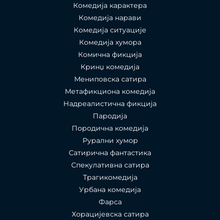
Комедија карактера
Комедија нарави
Комедија ситуације
Комедија хумора
Комична фикција
Кринџ комедија
Мениповска сатира
Метафикциона комедија
Надреалистична фикција
Пародија
Породична комедија
Рурални хумор
Сатирична фантастика
Спекулативна сатира
Трагикомедија
Урбана комедија
Фарса
Хорацијевска сатира