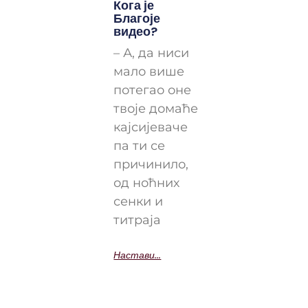
Кога је
Благоје
видео?
– А, да ниси
мало више
потегао оне
твоје домаће
кајсијеваче
па ти се
причинило,
од ноћних
сенки и
титраја
Настави...