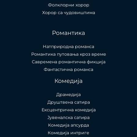
Фолклорни хорор
Хорор са чудовиштима
Романтика
Натприродна романса
Романтика путовања кроз време
Савремена романтична фикција
Фантастична романса
Комедија
Драмедија
Друштвена сатира
Ексцентрична комедија
Јувеналска сатира
Комедија апсурда
Комедија интриге