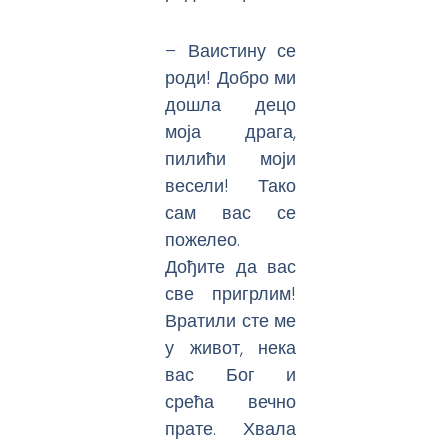
– Ваистину се
роди! Добро ми
дошла децо
моја драга,
пилићи моји
весели! Тако
сам вас се
пожелео.
Дођите да вас
све пригрлим!
Вратили сте ме
у живот, нека
вас Бог и
срећа вечно
прате. Хвала