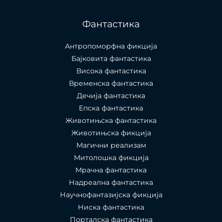
Фантастика
Антропоморфна фикција
Бајковита фантастика
Висока фантастика
Временска фантастика
Дечија фантастика
Епска фантастика
Животињска фантастика
Животињска фикција
Магични реализам
Митолошка фикција
Мрачна фантастика
Надреална фантастика
Научнофантазијска фикција
Ниска фантастика
Порталска фантастика​