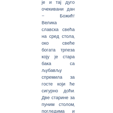
је и тај дуго
очекивани дан
– Божић!
Велика
славска свећа
на сред стола,
око свеће
богата трпеза
коју је стара
бака са
љубављу
спремила за
госте који ће
сигурно доћи.
Две старине за
пуним столом,
погледима и