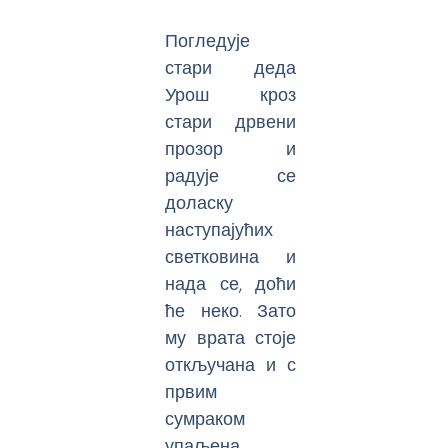
Погледује
стари деда
Урош кроз
стари дрвени
прозор и
радује се
доласку
наступајућих
светковина и
нада се, доћи
ће неко. Зато
му врата стоје
откључана и с
првим
сумраком
упаљена