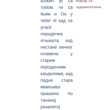
Божић је са
Хорор са
тобом, ти са
чудовиштима
Њим и Он у
теби! И кад се
угасе
породична
огњишта, кад
нестане вечног
пламена у
старим
породичним
кандилима, кад
падне стара
мемљива
прашина по
тананој
разапетој