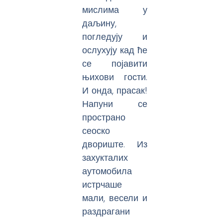
мислима у
даљину,
погледују и
ослухују кад ће
се појавити
њихови гости.
И онда, прасак!
Напуни се
пространо
сеоско
двориште. Из
захукталих
аутомобила
истрчаше
мали, весели и
раздрагани