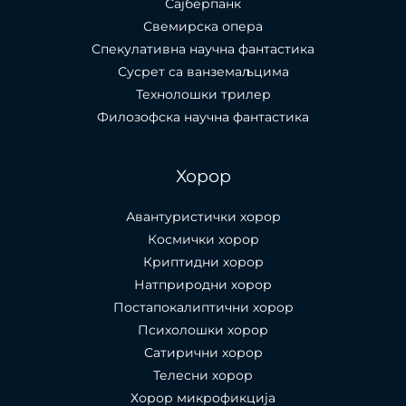
Сајберпанк
Свемирска опера
Спекулативна научна фантастика
Сусрет са ванземаљцима
Технолошки трилер
Филозофска научна фантастика
Хорор
Авантуристички хорор
Космички хорор
Криптидни хорор
Натприродни хорор
Постапокалиптични хорор
Психолошки хорор
Сатирични хорор
Телесни хорор
Хорор микрофикција