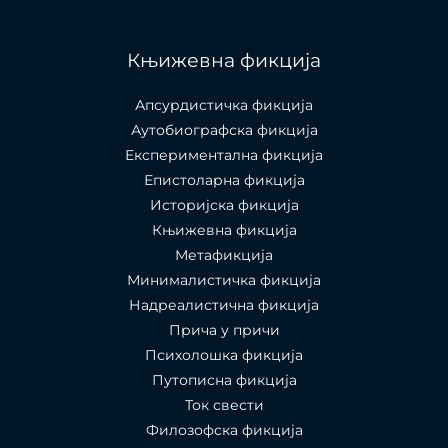
Књижевна фикција
Апсурдистичка фикција
Аутобиографска фикција
Експериментална фикција
Епистоларна фикција
Историјска фикција
Књижевна фикција
Метафикција
Минималистичка фикција
Надреалистична фикција
Прича у причи
Психолошкa фикција
Путописна фикција
Ток свести
Филозофска фикција