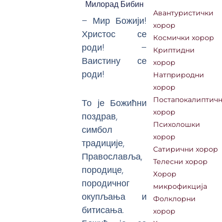
Милорад Бибин
Авантуристички
– Мир Божији!
хорор
Христос се
Космички хорор
роди! –
Криптидни
Ваистину се
хорор
роди!
Натприродни
хорор
Постапокалиптич
То је Божићни
хорор
поздрав,
Психолошки
симбол
хорор
традиције,
Сатирични хорор
Православља,
Телесни хорор
породице,
Хорор
породичног
микрофикција
окупљања и
Фолклорни
битисања.
хорор