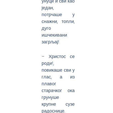
унуци и сви као
један,
потрчаше у
снажни, топли,
дуго
ишчекивани
загрљај!
– Христос се
роди!,
повикаше сви у
глас, а из
плавог
старачког ока
грунуше
крупне сузе
радоснице.