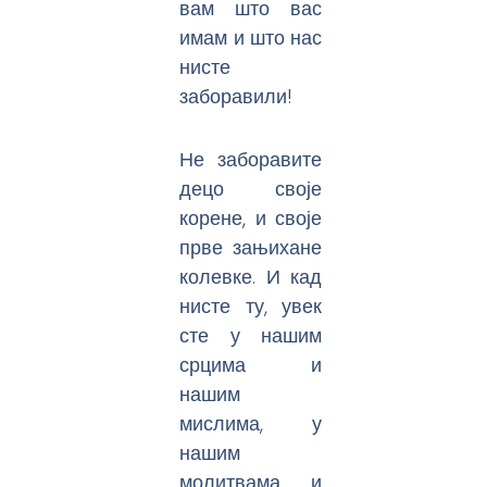
вам што вас
имам и што нас
нисте
заборавили!
Не заборавите
децо своје
корене, и своје
прве зањихане
колевке. И кад
нисте ту, увек
сте у нашим
срцима и
нашим
мислима, у
нашим
молитвама и