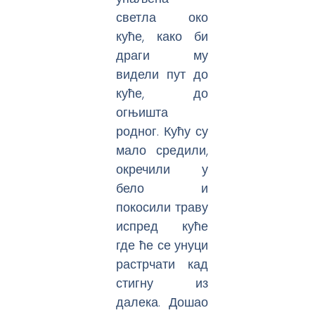
светла око
куће, како би
драги му
видели пут до
куће, до
огњишта
родног. Кућу су
мало средили,
окречили у
бело и
покосили траву
испред куће
где ће се унуци
растрчати кад
стигну из
далека. Дошао