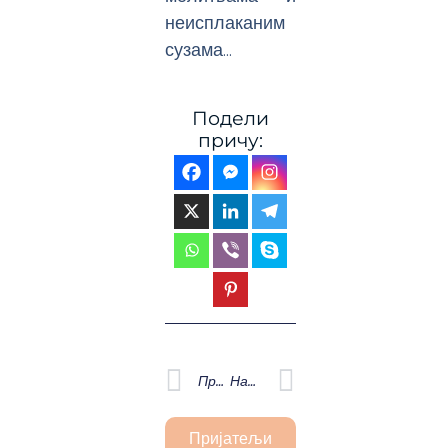
неисплаканим
сузама…
Подели
причу:
Prev
Next
Претходна
Наредна
Пријатељи