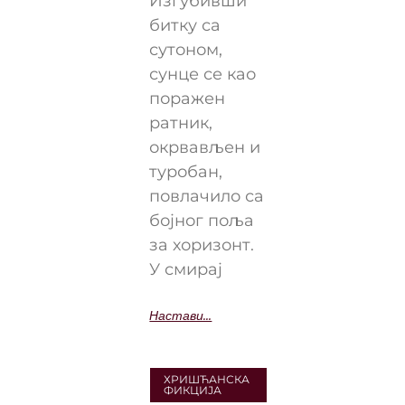
Изгубивши
битку са
сутоном,
сунце се као
поражен
ратник,
окрвављен и
туробан,
повлачило са
бојног поља
за хоризонт.
У смирај
Настави...
ХРИШЋАНСКА
ФИКЦИЈА