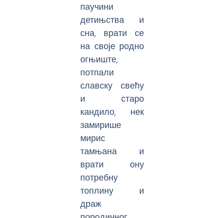
паучини
детињства и
сна, врати се
на своје родно
огњиште,
потпали
славску свећу
и старо
кандило, нек
замирише
мирис
тамњана и
врати ону
потребну
топлину и
драж
породичног