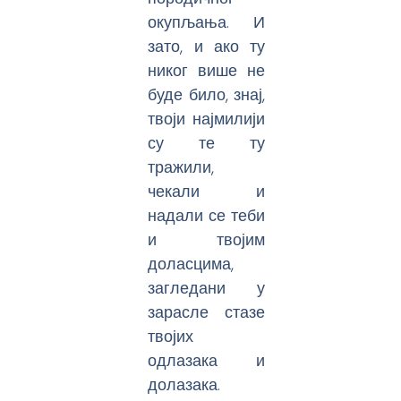
окупљања. И
зато, и ако ту
никог више не
буде било, знај,
твоји најмилији
су те ту
тражили,
чекали и
надали се теби
и твојим
доласцима,
загледани у
зарасле стазе
твојих
одлазака и
долазака.