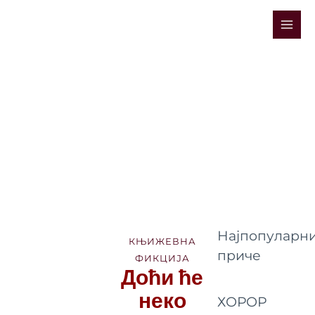
Skip
Mai
to
Men
content
Најпопуларни
КЊИЖЕВНА
приче
ФИКЦИЈА
Доћи ће
неко
ХОРОР