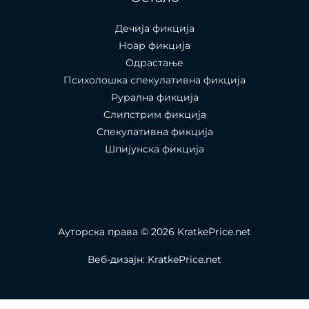
Дечија фикција
Ноар фикција
Одрастање
Психолошка спекулативна фикција
Рурална фикција
Слипстрим фикција
Спекулативна фикција
Шпијунска фикција
Ауторска права © 2026 KratkePrice.net
Веб-дизајн: KratkePrice.net