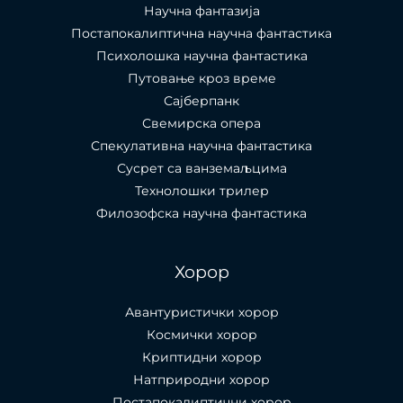
Научна фантазија
Постапокалиптична научна фантастика
Психолошка научна фантастика
Путовање кроз време
Сајберпанк
Свемирска опера
Спекулативна научна фантастика
Сусрет са ванземаљцима
Технолошки трилер
Филозофска научна фантастика
Хорор
Авантуристички хорор
Космички хорор
Криптидни хорор
Натприродни хорор
Постапокалиптични хорор