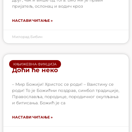
друг, чак и више од тога. Био ми је прави
пријатељ, ослонац и водич кроз
НАСТАВИ ЧИТАЊЕ »
Милорад Бибин
КЊИЖЕВНА ФИКЦИЈА
Доћи ће неко
– Мир Божији! Христос се роди! – Ваистину се
роди! То је Божићни поздрав, симбол традиције,
Православља, породице, породичног окупљања
и битисања. Божић је са
НАСТАВИ ЧИТАЊЕ »