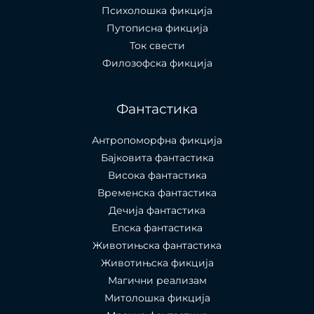
Психолошкa фикција
Путописна фикција
Ток свести
Филозофска фикција
Фантастика
Антропоморфна фикција
Бајковита фантастика
Висока фантастика
Временска фантастика
Дечија фантастика
Епска фантастика
Животињска фантастика
Животињска фикција
Магични реализам
Митолошка фикција