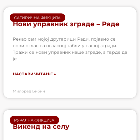
САТИРИЧНА ФИКЦИЈА
Нови управник зграде – Раде
Рекао сам мојој другарици Ради, појавио се
нови оглас на огласној табли у нашој згради.
Тражи се нови управник наше зграде, а тврде да
је
НАСТАВИ ЧИТАЊЕ »
Милорад Бибин
РУРАЛНА ФИКЦИЈА
Викенд на селу