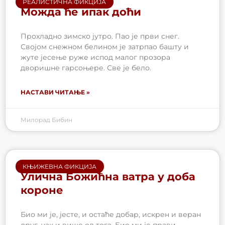
РЕАЛИСТИЧНА ФИКЦИЈА
Можда ће ипак доћи
Прохладно зимско јутро. Пао је први снег.
Својом снежном белином је затрпао башту и
жуте јесење руже испод малог прозора
дворишне гарсоњере. Све је бело.
НАСТАВИ ЧИТАЊЕ »
Милорад Бибин
КЊИЖЕВНА ФИКЦИЈА
Улична Божићна ватра у доба
короне
Био ми је, јесте, и остаће добар, искрен и веран