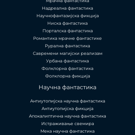
Мрачна фантастика
Надреална фантастика
Научнофантазијска фикција
Ниска фантастика
Порталска фантастика​
Романтика мрачне фантастике
Рурална фантастика
Савремени магијски реализам
Урбана фантастика
Фолклорна фантастика
Фолклорна фикција
Научна фантастика
Антиутопијска научна фантастика
Антиутопијска фикција
Апокалиптична научна фантастика
Истраживање свемира
Мека научна фантастика