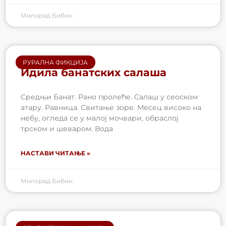
Милорад Бибин
РУРАЛНА ФИКЦИЈА
Идила банатских салаша
Средњи Банат. Рано пролеће. Салаш у сеоском
атару. Равница. Свитање зоре. Месец високо на
небу, огледа се у малој мочвари, обраслој
трском и шеваром. Вода
НАСТАВИ ЧИТАЊЕ »
Милорад Бибин