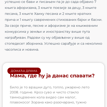
успешно се бави и писањем па је до сада објавио 7
књига афоризама, 3 књиге поезије за децу, 3 књиге
песама, 3 књиге Хаику песама и 2 књиге кратких
прича и 1 књигу савремених стихованих бајки и басни.
За своје приче, песме и афоризме је на књижевним
конкурсима у земљи и иностранству више пута
награђиван. Радови су му објављени у више од
стопедесет зборника. Успешно сарађује и са неколико
часописа и новина.
ДОМАЋА ДРАМА
Мама, где ћу ја данас спавати?
Било је то врашки дуго, топло, ужарено лето
2008. године. Кроз суво и чисто стакло
тамноцрвених кола видео сам малог,
плавокосог Зорана како разочарано, тужно