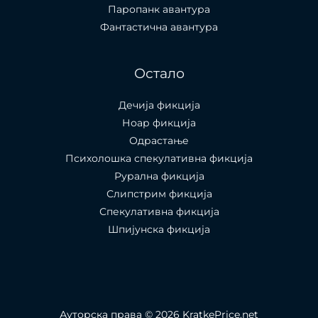
Паропанк авантура
Фантастична авантура
Остало
Дечија фикција
Ноар фикција
Одрастање
Психолошка спекулативна фикција
Рурална фикција
Слипстрим фикција
Спекулативна фикција
Шпијунска фикција
Ауторска права © 2026 KratkePrice.net