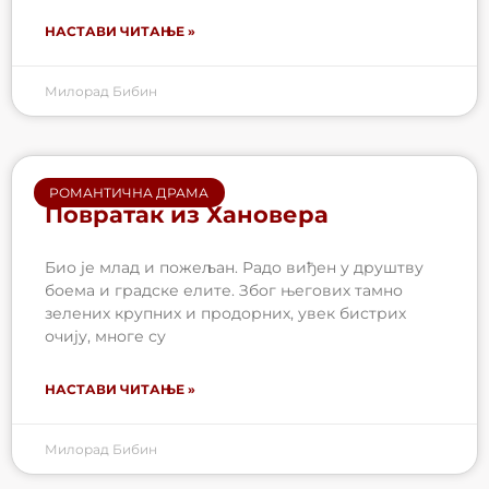
НАСТАВИ ЧИТАЊЕ »
Милорад Бибин
РОМАНТИЧНА ДРАМА
Повратак из Хановера
Био је млад и пожељан. Радо виђен у друштву
боема и градске елите. Због његових тамно
зелених крупних и продорних, увек бистрих
очију, многе су
НАСТАВИ ЧИТАЊЕ »
Милорад Бибин