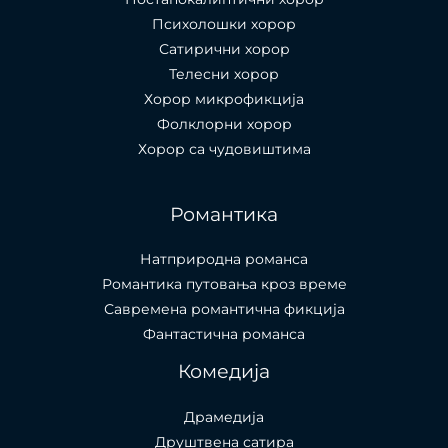
Психолошки хорор
Сатирични хорор
Телесни хорор
Хорор микрофикција
Фолклорни хорор
Хорор са чудовиштима
Романтика
Натприродна романса
Романтика путовања кроз време
Савремена романтична фикција
Фантастична романса
Комедија
Драмедија
Друштвена сатира