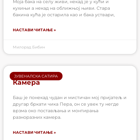
Моја бака на селу живи, некад је у кући и
кухињи а некад на оближњој њиви. Стара
бакина кућа је остарила као и бака уствари,
НАСТАВИ ЧИТАЊЕ »
Милорад Бибин
ЈУВЕНАЛСКА САТИРА
Камера
Баш је понекад чудан и мистичан мој пријатељ и
другар бркати чика Пера, он се увек ту негде
врзма око постављања и монтирања
разноразних камера.
НАСТАВИ ЧИТАЊЕ »