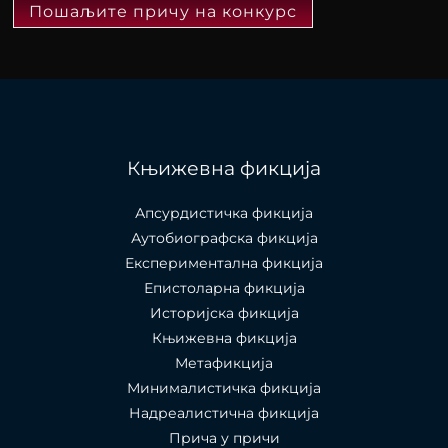
Пошаљите причу на конкурс
Књижевна фикција
Апсурдистичка фикција
Аутобиографска фикција
Експериментална фикција
Епистоларна фикција
Историјска фикција
Књижевна фикција
Метафикција
Минималистичка фикција
Надреалистична фикција
Прича у причи