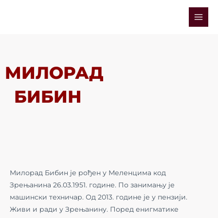
Skip
Mai
to
Men
content
МИЛОРАД
БИБИН
Милорад Бибин је рођен у Меленцима код
Зрењанина 26.03.1951. године. По занимању је
машински техничар. Од 2013. године је у пензији.
Живи и ради у Зрењанину. Поред енигматике