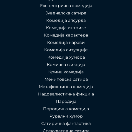
Ексцентрична комедија
Јувеналска сатира
Комедија апсурда
Комедија интриге
Комедија карактера
Комедија нарави
Комедија ситуације
Комедија хумора
Комична фикција
Кринџ комедија
Мениповска сатира
Метафикциона комедија
Надреалистична фикција
Пародија
Породична комедија
Рурални хумор
Сатирична фантастика
Спекулативна сатира