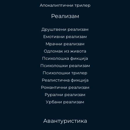
Апокалиптични трилер
Реализам
Друштвени реализам
Емотивни реализам
Мрачни реализам
Одломак из живота
Психолошкa фикција
Психолошки реализам
Психолошки трилер
Реалистична фикција
Романтични реализам
Рурални реализам
Урбани реализам
Авантуристика