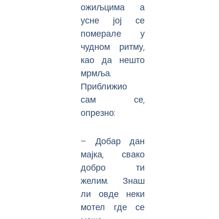
ожиљцима а
усне јој се
померале у
чудном ритму,
као да нешто
мрмља.
Приближио
сам се,
опрезно:
– Добар дан
мајка, свако
добро ти
желим. Знаш
ли овде неки
мотел где се