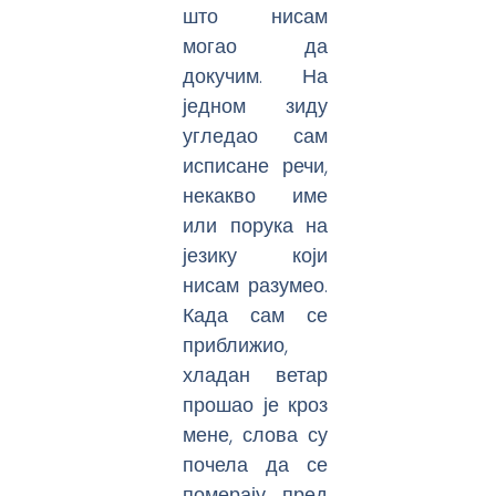
што нисам
могао да
докучим. На
једном зиду
угледао сам
исписане речи,
некакво име
или порука на
језику који
нисам разумео.
Када сам се
приближио,
хладан ветар
прошао је кроз
мене, слова су
почела да се
померају пред