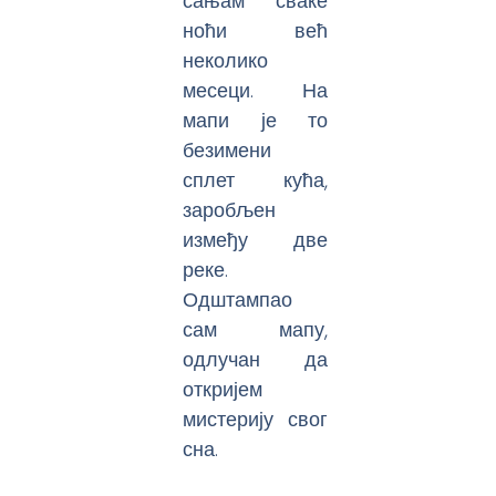
сањам сваке
ноћи већ
неколико
месеци. На
мапи је то
безимени
сплет кућа,
заробљен
између две
реке.
Одштампао
сам мапу,
одлучан да
откријем
мистерију свог
сна.