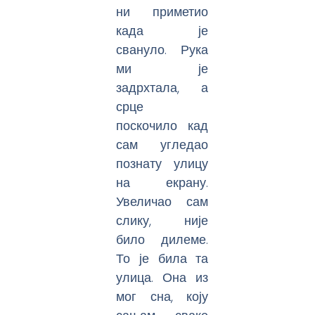
ни приметио
када је
свануло. Рука
ми је
задрхтала, а
срце
поскочило кад
сам угледао
познату улицу
на екрану.
Увеличао сам
слику, није
било дилеме.
То је била та
улица. Она из
мог сна, коју