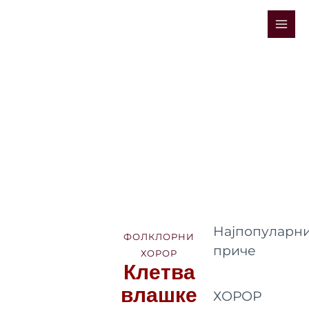
Skip
Mai
to
Men
content
Најпопуларни
ФОЛКЛОРНИ
приче
ХОРОР
Клетва
влашке
ХОРОР