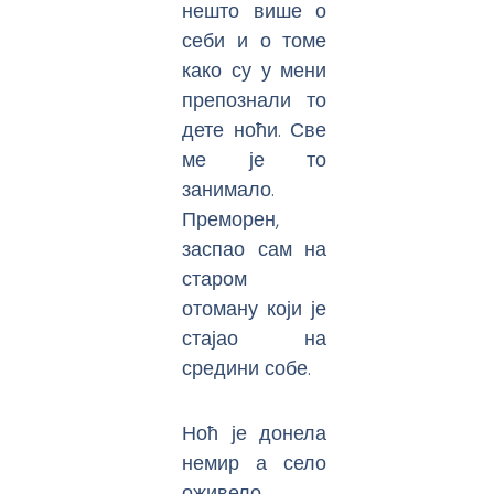
нешто више о
себи и о томе
како су у мени
препознали то
дете ноћи. Све
ме је то
занимало.
Преморен,
заспао сам на
старом
отоману који је
стајао на
средини собе.
Ноћ је донела
немир а село
оживело.