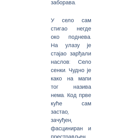
заборава.
У село сам
стигао негде
око поднева.
На улазу је
стајао зарђали
наслов: Село
сенки. Чудно је
како на мапи
тог назива
нема. Код прве
куће сам
застао,
зачуђен,
фасциниран и
престрављен.