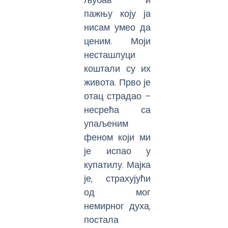
пажњу коју ја
нисам умео да
ценим. Моји
несташлуци
коштали су их
живота. Прво је
отац страдао –
несрећа са
упаљеним
феном који ми
је испао у
купатилу. Мајка
је, страхујући
од мог
немирног духа,
постала