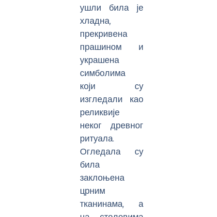
ушли била је
хладна,
прекривена
прашином и
украшена
симболима
који су
изгледали као
реликвије
неког древног
ритуала.
Огледала су
била
заклоњена
црним
тканинама, а
на столовима