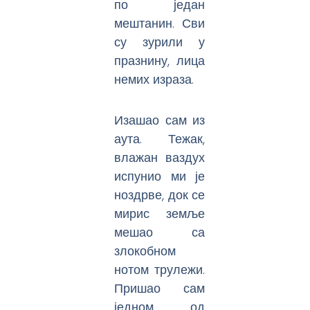
по један
мештанин. Сви
су зурили у
празнину, лица
немих израза.
Изашао сам из
аута. Тежак,
влажан ваздух
испунио ми је
ноздрве, док се
мирис земље
мешао са
злокобном
нотом трулежи.
Пришао сам
једном од