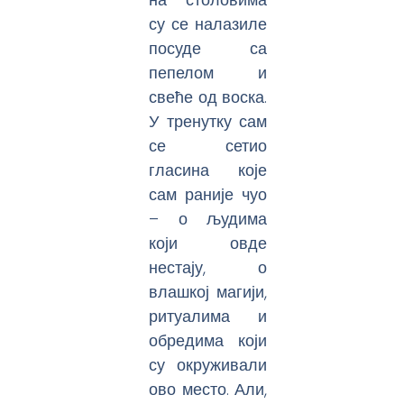
су се налазиле
посуде са
пепелом и
свеће од воска.
У тренутку сам
се сетио
гласина које
сам раније чуо
– о људима
који овде
нестају, о
влашкој магији,
ритуалима и
обредима који
су окруживали
ово место. Али,