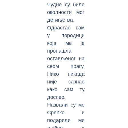
Чудне су биле
околности мог
детињства.
Одрастао сам
у породици
која ме је
пронашла
остављеног на
свом прагу.
Нико никада
није сазнао
како сам ту
доспео.
Назвали су ме
Срећко и
подарили ми
љубав и