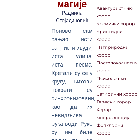
магије
Авантуристички
Радмила
хорор
Стојадиновић
Космички хорор
Поново сам
Криптидни
сањао исти
хорор
сан; исти људи,
Натприродни
иста улица,
хорор
Постапокалиптич
иста песма.
хорор
Кретали су се у
Психолошки
кругу, њихови
хорор
покрети су
Сатирични хорор
синхронизовани,
Телесни хорор
као да их
Хорор
невидљива
микрофикција
рука води. Руке
Фолклорни
су им биле
хорор