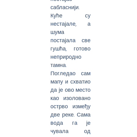
сабласнији.
Куће су
нестајале, а
шума
постајала све
гушћа, готово
неприродно
тамна.
Погледао сам
мапу и схватио
да је ово место
као изоловано
острво између
две реке. Сама
вода га је
чувала од