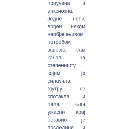
повучена и
анксиозна.
Једне ноћи,
вођен неком
необјашњивом
потребом,
завезао сам
канап на
степеништу
којим је
силазила.
Ујутру се
спотакла и
пала. Њен
ужасни крај
оставио је
последице и