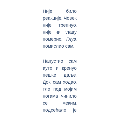
Није било
реакције. Човек
није трепнуо,
није ни главу
померио.
Глув
,
помислио сам.
Напустио сам
ауто и кренуо
пешке даље.
Док сам ходао,
тло под мојим
ногама чинило
се меким,
подсећало је