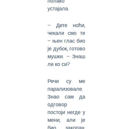
полако
устајала.
– Дете ноћи,
чекали смо те
– њен глас био
је дубок, готово
мушки. – Знаш
ли ко си?
Речи су ме
парализовале.
Знао сам да
одговор
постоји негде у
мени, али је
био закопан,