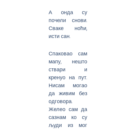
А онда су
почели снови.
Сваке ноћи,
исти сан.
Спаковао сам
мапу, нешто
ствари и
кренуо на пут.
Нисам могао
да живим без
одговора.
Желео сам да
сазнам ко су
људи из мог