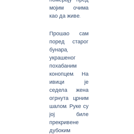
мојим очима
као да живе.
Прошао сам
поред старог
бунара,
украшеног
похабаним
конопцем. На
ивици је
седела жена
огрнута црним
шалом. Руке су
јој биле
прекривене
дубоким