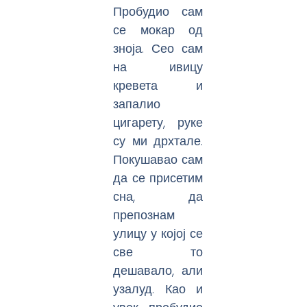
Пробудио сам
се мокар од
зноја. Сео сам
на ивицу
кревета и
запалио
цигарету, руке
су ми дрхтале.
Покушавао сам
да се присетим
сна, да
препознам
улицу у којој се
све то
дешавало, али
узалуд. Као и