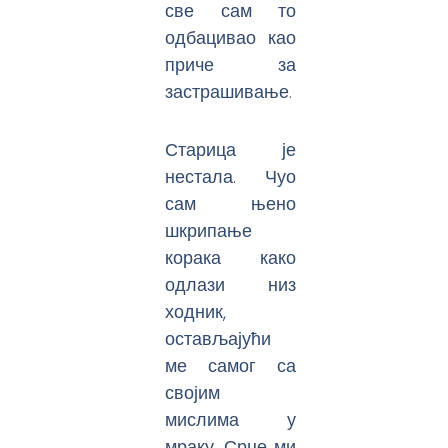
све сам то
одбацивао као
приче за
застрашивање.
Старица је
нестала. Чуо
сам њено
шкрипање
корака како
одлази низ
ходник,
остављајући
ме самог са
својим
мислима у
мраку. Срце ми