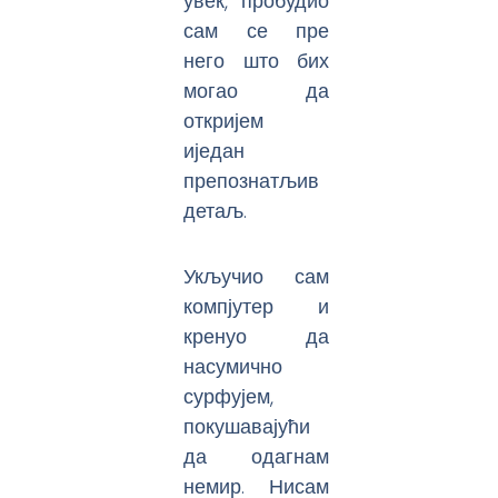
увек, пробудио
сам се пре
него што бих
могао да
откријем
иједан
препознатљив
детаљ.
Укључио сам
компјутер и
кренуо да
насумично
сурфујем,
покушавајући
да одагнам
немир. Нисам