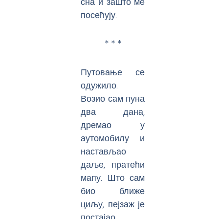
сна и зашто ме
посећују.
* * *
Путовање се
одужило.
Возио сам пуна
два дана,
дремао у
аутомобилу и
настављао
даље, пратећи
мапу. Што сам
био ближе
циљу, пејзаж је
постајао