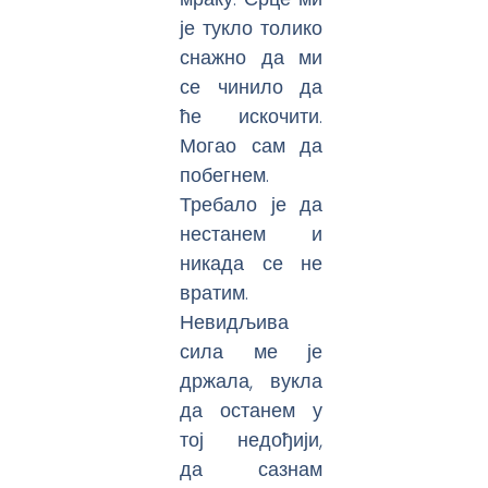
је тукло толико
снажно да ми
се чинило да
ће искочити.
Могао сам да
побегнем.
Требало је да
нестанем и
никада се не
вратим.
Невидљива
сила ме је
држала, вукла
да останем у
тој недођији,
да сазнам