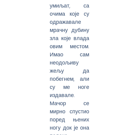
умиљат, са
очима које су
одражавале
мрачну дубину
зла које влада
овим местом.
Имао сам
неодољиву
жељу да
побегнем, али
су ме ноге
издавале.
Мачор се
мирно спустио
поред њених
ногу док је она