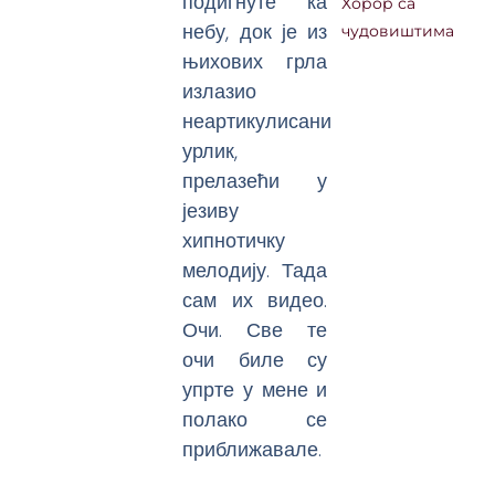
подигнуте ка
Хорор са
небу, док је из
чудовиштима
њихових грла
излазио
неартикулисани
урлик,
прелазећи у
језиву
хипнотичку
мелодију. Тада
сам их видео.
Очи. Све те
очи биле су
упрте у мене и
полако се
приближавале.