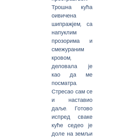
Трошна кућа
оивичена
шипражјем, са
напуклим
прозорима и
смежураним
кровом,
деловала је
као да ме
посматра.
Стресао сам се
и наставио
даље. Готово
испред сваке
куће седео је
доле на земљи