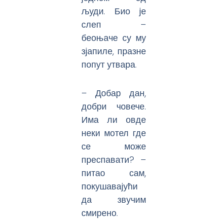
људи. Био је
слеп –
беоњаче су му
зјапиле, празне
попут утвара.
– Добар дан,
добри човече.
Има ли овде
неки мотел где
се може
преспавати? –
питао сам,
покушавајући
да звучим
смирено.