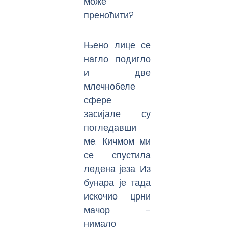
може
преноћити?
Њено лице се
нагло подигло
и две
млечнобеле
сфере
засијале су
погледавши
ме. Кичмом ми
се спустила
ледена језа. Из
бунара је тада
искочио црни
мачор –
нимало