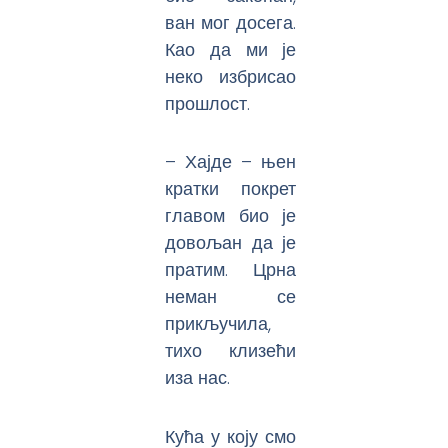
ван мог досега.
Као да ми је
неко избрисао
прошлост.
– Хајде – њен
кратки покрет
главом био је
довољан да је
пратим. Црна
неман се
прикључила,
тихо клизећи
иза нас.
Кућа у коју смо