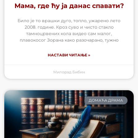
Мама, где ћу ја данас спавати?
Било је то врашки дуго, топло, ужарено лето
2008. године. Кроз суво и чисто стакло
тамноцрвених кола видео сам малог,
плавокосог Зорана како разочарано, тужно
НАСТАВИ ЧИТАЊЕ »
Милорад Бибин
ДОМАЋА ДРАМА