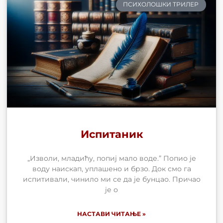
ПСИХОЛОШКИ ТРИЛЕР
Испитаник
„Изволи, младићу, попиј мало воде.” Попио је
воду наискап, уплашено и брзо. Док смо га
испитивали, чинило ми се да је бунцао. Причао
је о
НАСТАВИ ЧИТАЊЕ »