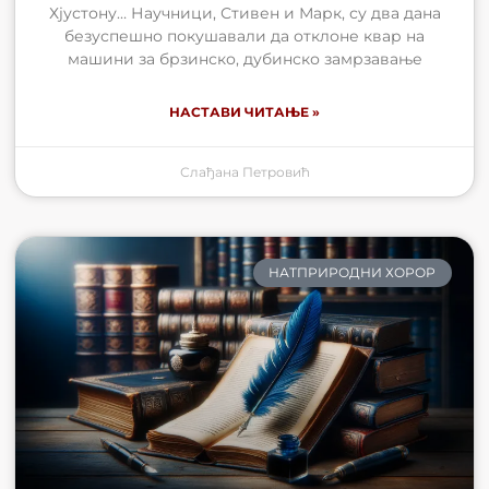
Хјустону… Научници, Стивен и Марк, су два дана
безуспешно покушавали да отклоне квар на
машини за брзинско, дубинско замрзавање
НАСТАВИ ЧИТАЊЕ »
Слађана Петровић
НАТПРИРОДНИ ХОРОР