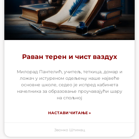
Раван терен и чист ваздух
Милорад Пантелић, учитељ, теткица, домар и
ложач у истуреном одељењу наше највеће
основне школе, седео је испред кабинета
начелника за образовање проучавајући шару
на спољној
НАСТАВИ ЧИТАЊЕ »
Звонко Штимац