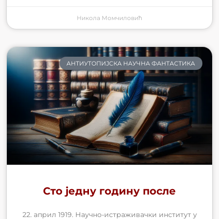
Никола Момчиловић
АНТИУТОПИЈСКА НАУЧНА ФАНТАСТИКА
Сто једну годину после
22. април 1919. Научнo-истраживачки институт у