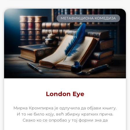
МЕТАФИКЦИОНА КОМЕДИЈА
London Eye
Мирка Кромпирка је одлучила да објави књигу.
И то не било коју, већ збирку кратких прича.
Свако ко се опробао у тој форми зна да