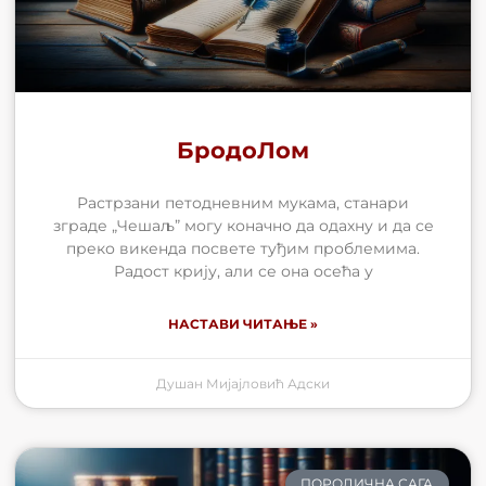
БродоЛом
Растрзани петодневним мукама, станари
зграде „Чешаљ” могу коначно да одахну и да се
преко викенда посвете туђим проблемима.
Радост крију, али се она осећа у
НАСТАВИ ЧИТАЊЕ »
Душан Мијајловић Адски
ПОРОДИЧНА САГА