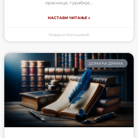
ораснице, гурабије…
НАСТАВИ ЧИТАЊЕ »
Мирјана Милошевић
ДОМАЋА ДРАМА