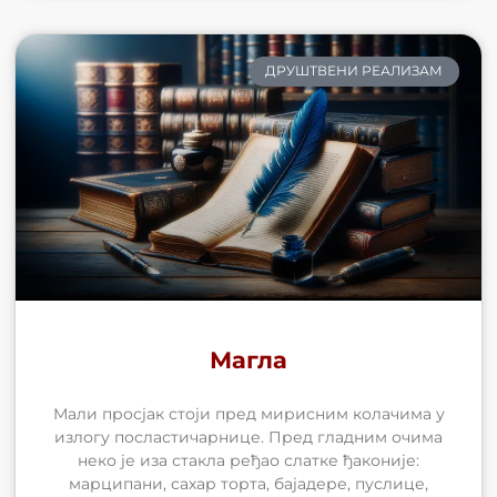
ДРУШТВЕНИ РЕАЛИЗАМ
Магла
Мали просјак стоји пред мирисним колачима у
излогу посластичарнице. Пред гладним очима
неко је иза стакла ређао слатке ђаконије:
марципани, сахар торта, бајадере, пуслице,