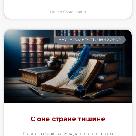
Ненад Смиљковић
НАУЧНОФАНТАСТИЧНИ ХОРОР
С оне стране тишине
Појео га мрак, кажу када неко нетрагом