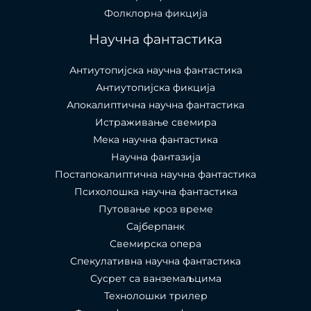
Фолклорна фикција
Научна фантастика
Антиутопијска научна фантастика
Антиутопијска фикција
Апокалиптична научна фантастика
Истраживање свемира
Мека научна фантастика
Научна фантазија
Постапокалиптична научна фантастика
Психолошка научна фантастика
Путовање кроз време
Сајберпанк
Свемирска опера
Спекулативна научна фантастика
Сусрет са ванземаљцима
Технолошки трилер