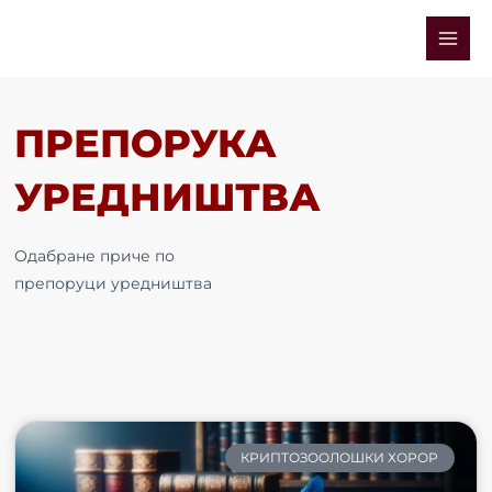
Skip
Mai
to
Men
content
ПРЕПОРУКА
УРЕДНИШТВА
Одабране приче по
препоруци уредништва
КРИПТОЗООЛОШКИ ХОРОР