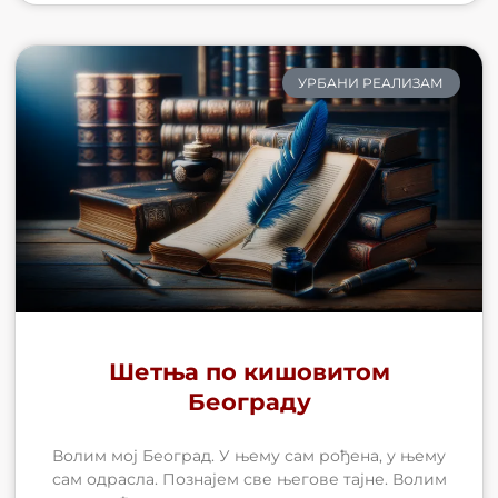
УРБАНИ РЕАЛИЗАМ
Шетња по кишовитом
Београду
Волим мој Београд. У њему сам рођена, у њему
сам одрасла. Познајем све његове тајне. Волим