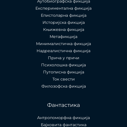
Аутобиографска фикција
Експериментална фикција
Епистоларна фикција
Историјска фикција
Књижевна фикција
Метафикција
Минималистичка фикција
Надреалистична фикција
Прича у причи
Психолошкa фикција
Путописна фикција
Ток свести
Филозофска фикција
Фантастика
Антропоморфна фикција
Бајковита фантастика