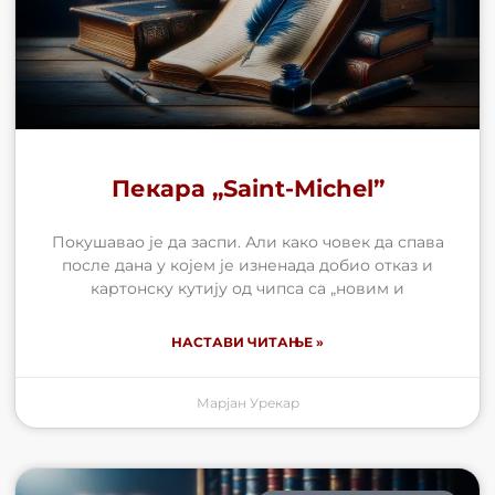
Пекара „Saint-Michel”
Покушавао је да заспи. Али како човек да спава
после дана у којем је изненада добио отказ и
картонску кутију од чипса са „новим и
НАСТАВИ ЧИТАЊЕ »
Марјан Урекар