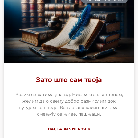
Зато што сам твоја
Возим се сатима уназад. Нисам хтела авионом,
желим да о свему добро размислим док
путујем код деде. Воз лагано клизи шинама,
смењују се њиве, пашњаци,
НАСТАВИ ЧИТАЊЕ »