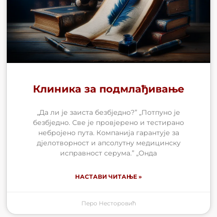
Клиника за подмлађивање
„Да ли је заиста безбједно?” „Потпуно је
безбједно. Све је провјерено и тестирано
небројено пута. Компанија гарантује за
дјелотворност и апсолутну медицинску
исправност серума.” „Онда
НАСТАВИ ЧИТАЊЕ »
Перо Несторовић