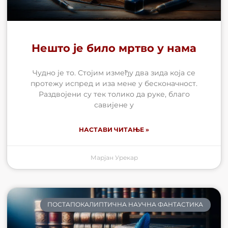
Нешто је било мртво у нама
Чудно је то. Стојим између два зида која се
протежу испред и иза мене у бесконачност.
Раздвојени су тек толико да руке, благо
савијене у
НАСТАВИ ЧИТАЊЕ »
Марјан Урекар
ПОСТАПОКАЛИПТИЧНА НАУЧНА ФАНТАСТИКА