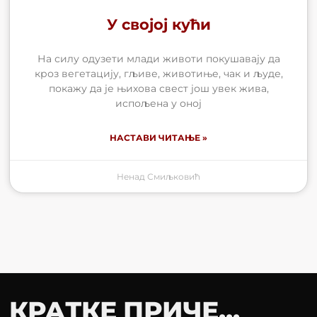
У својој кући
На силу одузети млади животи покушавају да
кроз вегетацију, гљиве, животиње, чак и људе,
покажу да је њихова свест још увек жива,
испољена у оној
НАСТАВИ ЧИТАЊЕ »
Ненад Смиљковић
КРАТКЕ ПРИЧЕ...