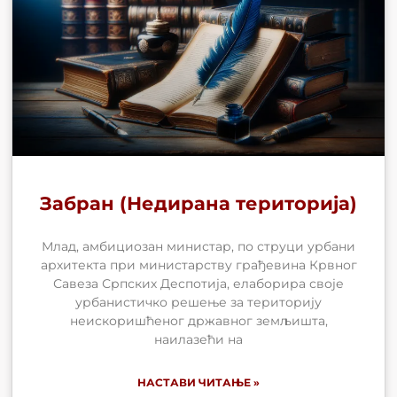
Забран (Недирана територија)
Млад, амбициозан министар, по струци урбани
архитекта при министарству грађевина Крвног
Савеза Српских Деспотија, елаборира своје
урбанистичко решење за територију
неискоришћеног државног земљишта,
наилазећи на
НАСТАВИ ЧИТАЊЕ »