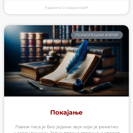
Радмила Стојадиновић
ПСИХОЛОШКИ ХОРОР
Покајање
Лавеж паса је био једини звук који је реметио
његову тишину. Једна дрвена столица и кревет