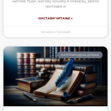
његове ћуди, његову кошаву и северац, вреле
тротоаре и
НАСТАВИ ЧИТАЊЕ »
Катарина Поповић
НАТПРИРОДНА ДРАМА