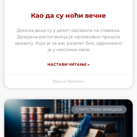
Као да су ноћи вечне
Домска деца су у девет одлазила на спавања.
Дежурна васпитачица је мрзовољно пришла
кревету. Који је за вас разапет био, одјекивало
је у мислима мале
НАСТАВИ ЧИТАЊЕ »
Фрањо Франчич
СЛИПСТРИМ ФИКЦИЈА