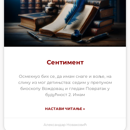
Сентимент
Осмехнуо бих се, да имам снаге и воље, на
слику из мог детињства: седим у препуном
биоскопу Вождовац и гледам Повратак у
будућност 2. Имам
НАСТАВИ ЧИТАЊЕ »
Александар Новаковић