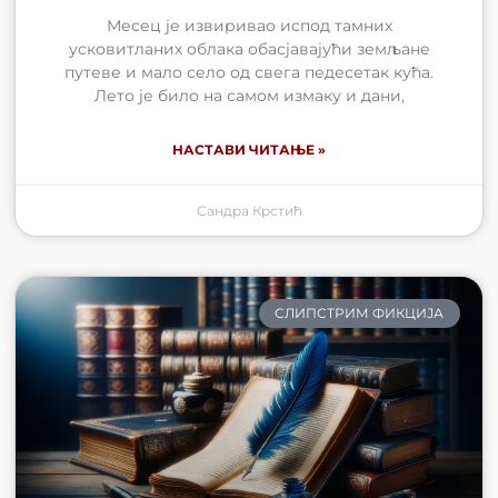
Месец је извиривао испод тамних
усковитланих облака обасјавајући земљане
путеве и мало село од свега педесетак кућа.
Лето је било на самом измаку и дани,
НАСТАВИ ЧИТАЊЕ »
Сандра Крстић
СЛИПСТРИМ ФИКЦИЈА