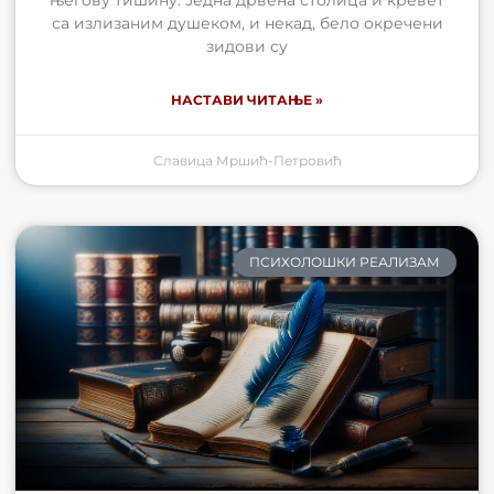
са излизаним душеком, и некад, бело окречени
зидови су
НАСТАВИ ЧИТАЊЕ »
Славица Мршић-Петровић
ПСИХОЛОШКИ РЕАЛИЗАМ