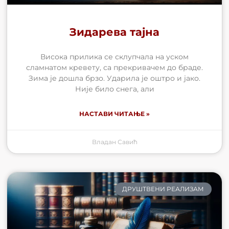
Зидарева тајна
Висока прилика се склупчала на уском
сламнатом кревету, са прекривачем до браде.
Зима је дошла брзо. Ударила је оштро и јако.
Није било снега, али
НАСТАВИ ЧИТАЊЕ »
Владан Савић
ДРУШТВЕНИ РЕАЛИЗАМ