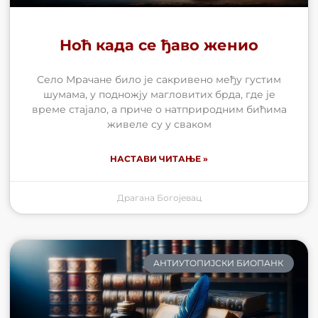
Ноћ када се ђаво женио
Село Мрачане било је сакривено међу густим
шумама, у подножју магловитих брда, где је
време стајало, а приче о нaтприродним бићима
живеле су у сваком
НАСТАВИ ЧИТАЊЕ »
Драгана Богојевац
АНТИУТОПИЈСКИ БИОПАНК