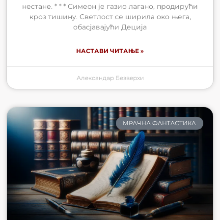
нестане. * * * Симеон је газио лагано, продирући
кроз тишину. Светлост се ширила око њега,
обасјавајући Деција
НАСТАВИ ЧИТАЊЕ »
Александар Безверхи
МРАЧНА ФАНТАСТИКА