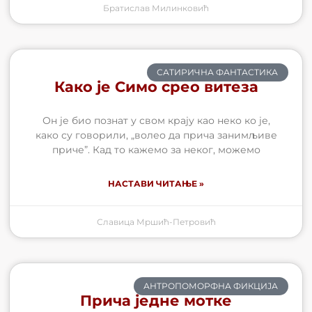
Братислав Милинковић
САТИРИЧНА ФАНТАСТИКА
Како је Симо срео витеза
Он је био познат у свом крају као неко ко је,
како су говорили, „волео да прича занимљиве
приче”. Кад то кажемо за неког, можемо
НАСТАВИ ЧИТАЊЕ »
Славица Мршић-Петровић
АНТРОПОМОРФНА ФИКЦИЈА
Прича једне мотке