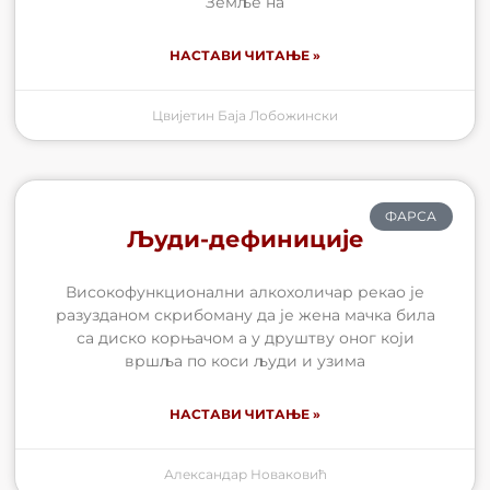
Земље на
НАСТАВИ ЧИТАЊЕ »
Цвијетин Баја Лобожински
ФАРСА
Људи-дефиниције
Високофункционални алкохоличар рекао је
разузданом скрибоману да је жена мачка била
са диско корњачом а у друштву оног који
вршља по коси људи и узима
НАСТАВИ ЧИТАЊЕ »
Александар Новаковић