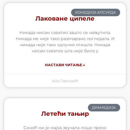
КОМЕДИЈА АПСУРДА
Лаковане ципеле
Никада нисам схватио зашто се наљутила.
Никада ме није тако разочарано погледала. И
никада није тако одлучно отишла. Никада
нисам схватио шта није било у
НАСТАВИ ЧИТАЊЕ »
Ана Павловић
ДРАМЕДИЈА
Летећи тањир
Синоћ ми је мајка звучала лоше преко