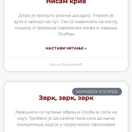
Нисам крив
Јутро је кренуло јесење досадно. Упалио је
ауто и кренуо на пут. Све је мирисало на маглу,
тишину и превише скривених жеља и надања.
Осећао
НАСТАВИ ЧИТАЊЕ »
Весна Ђукановић
КОМЕДИЈА АПСУРДА
Зврк, зврк, зврк
Завршило се чупање обрва и Слоба је села на
кауч. Требало је да сачека пола сата да њена
комшиница, која је у својој малој гарсоњери