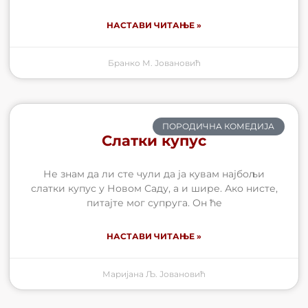
НАСТАВИ ЧИТАЊЕ »
Бранко М. Јовановић
ПОРОДИЧНА КОМЕДИЈА
Слатки купус
Не знам да ли сте чули да ја кувам најбољи
слатки купус у Новом Саду, а и шире. Ако нисте,
питајте мог супруга. Он ће
НАСТАВИ ЧИТАЊЕ »
Маријана Љ. Јовановић