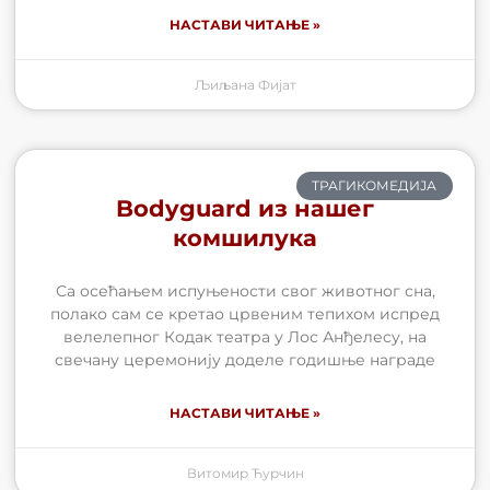
НАСТАВИ ЧИТАЊЕ »
Љиљана Фијат
ТРАГИКОМЕДИЈА
Bodyguard из нашег
комшилука
Са осећањем испуњености свог животног сна,
полако сам се кретао црвеним тепихом испред
велелепног Кодак театра у Лос Анђелесу, на
свечану церемонију доделе годишње награде
НАСТАВИ ЧИТАЊЕ »
Витомир Ћурчин