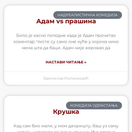
НАДРЕАЛИСТИЧНА КОМЕДИЈА
Адам vs прашина
Било је касно поподне када је Адам прочитао
коментар: Чисте су само оне куће у којима нико
нема шта да баци. Адам није веровао да
НАСТАВИ ЧИТАЊЕ »
Братислав Милинковић
КОМЕДИЈА ОДРАСТАЊА
Крушка
Кад сам био мали, у мом дворишту, баш уз саму
капију, налазила се једна крушка. Ње одавно