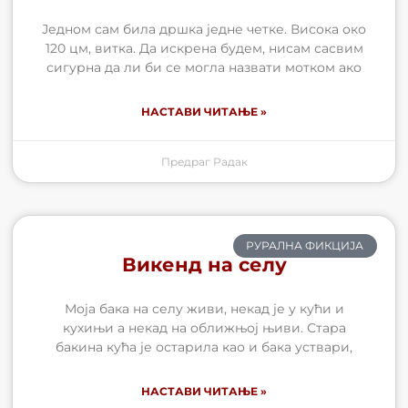
Једном сам била дршка једне четке. Висока око
120 цм, витка. Да искрена будем, нисам сасвим
сигурна да ли би се могла назвати мотком ако
НАСТАВИ ЧИТАЊЕ »
Предраг Радак
РУРАЛНА ФИКЦИЈА
Викенд на селу
Моја бака на селу живи, некад је у кући и
кухињи а некад на оближњој њиви. Стара
бакина кућа је остарила као и бака уствари,
НАСТАВИ ЧИТАЊЕ »