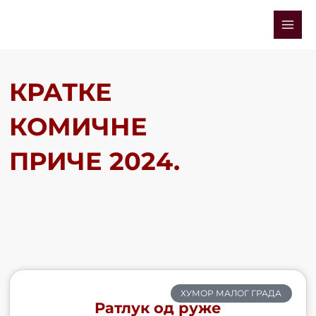
Skip
Mai
to
Men
content
КРАТКЕ
КОМИЧНЕ
ПРИЧЕ 2024.
ХУМОР МАЛОГ ГРАДА
Ратлук од руже