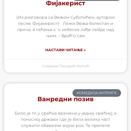
Фијакерист
(Из разговора са Вељом Суботићем, аутором
песме Фијакерист) Лежи Веља болестан и
прича, а сећања к`о небеске лађе лебде над
њим. – Враћ’о сам
НАСТАВИ ЧИТАЊЕ »
Снежана Писарић Милић
КОМЕДИЈА ИНТРИГЕ
Ванредни позив
Било је то у срећна времена у једној срећној и
поносној држави где је била велика част
служити обавезни војни рок. Те прелепе