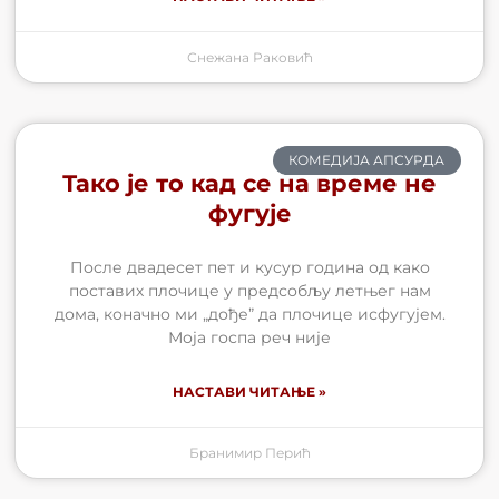
Снежана Раковић
КОМЕДИЈА АПСУРДА
Тако је то кад се на време не
фугује
После двадесет пет и кусур година од како
поставих плочице у предсобљу летњег нам
дома, коначно ми „дође” да плочице исфугујем.
Моја госпа реч није
НАСТАВИ ЧИТАЊЕ »
Бранимир Перић