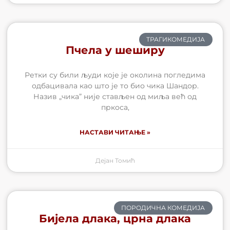
ТРАГИКОМЕДИЈА
Пчела у шеширу
Ретки су били људи које је околина погледима
одбацивала као што је то био чика Шандор.
Назив „чика” није стављен од миља већ од
пркоса,
НАСТАВИ ЧИТАЊЕ »
Дејан Томић
ПОРОДИЧНА КОМЕДИЈА
Бијела длака, црна длака