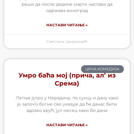
реши да после дедине смрти настави да
одржава виноград
НАСТАВИ ЧИТАЊЕ »
Светлана Цвијановић
ЦРНА КОМЕДИЈА
Умро баћа мој (прича, ал’ из
Срема)
Летње јутро у Нерадину, по сунцу и дану како
је започ’о богме све указује да ће данас бити
здраво врућ, јул месец каки би дани
НАСТАВИ ЧИТАЊЕ »