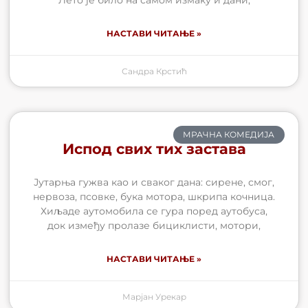
НАСТАВИ ЧИТАЊЕ »
Сандра Крстић
МРАЧНА КОМЕДИЈА
Испод свих тих застава
Јутарња гужва као и сваког дана: сирене, смог,
нервоза, псовке, бука мотора, шкрипа кочница.
Хиљаде аутомобила се гура поред аутобуса,
док између пролазе бициклисти, мотори,
НАСТАВИ ЧИТАЊЕ »
Марјан Урекар