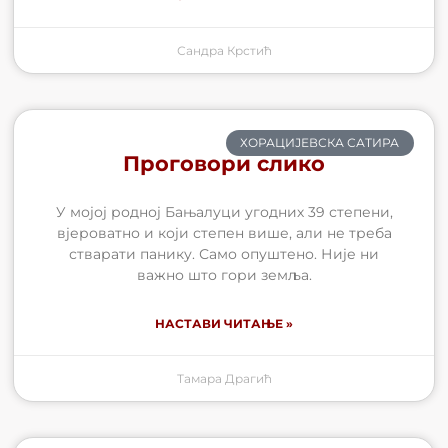
Сандра Крстић
ХОРАЦИЈЕВСКА САТИРА
Проговори слико
У мојој родној Бањалуци угодних 39 степени,
вјероватно и који степен више, али не треба
стварати панику. Само опуштено. Није ни
важно што гори земља.
НАСТАВИ ЧИТАЊЕ »
Тамара Драгић