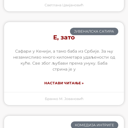
Светлана Цвијановић
ЈУВЕНАЛСКА САТИРА
Е, зато
Сафари у Кенији, а тамо баба из Србије. За њу
незамисливо много километара удаљености од
куће. Све због љубави према унуку. Баба
стрина је у
НАСТАВИ ЧИТАЊЕ »
Бранко М. Јовановић
КОМЕДИЈА ИНТРИГЕ