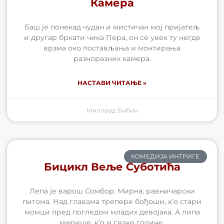
Камера
Баш је понекад чудан и мистичан мој пријатељ
и другар бркати чика Пера, он се увек ту негде
врзма око постављања и монтирања
разноразних камера.
НАСТАВИ ЧИТАЊЕ »
Милорад Бибин
КОМЕДИЈА ИНТРИГЕ
Бицикл Веље Суботића
Лепа је варош Сомбор. Мирна, равничарски
питома. Над главама трепере бођоши, к’о стари
момци пред погледом младих девојака. А липа
мирише, к’о и сваке године,