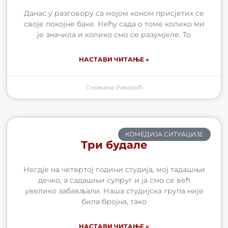
Данас у разговору са мојом коном присјетих се
своје покојне баке. Нећу сада о томе колико ми
је значила и колико смо се разумјеле. То
НАСТАВИ ЧИТАЊЕ »
Снежана Раковић
КОМЕДИЈА СИТУАЦИЈЕ
Три будале
Негдје на четвртој години студија, мој тадашњи
дечко, а садашњи супруг и ја смо се већ
увелико забављали. Наша студијска група није
била бројна, тако
НАСТАВИ ЧИТАЊЕ »