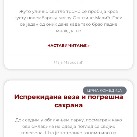
Жуто улично светло тромо се пробија кроз
густу новембарску маглу Општине Малић. Гаси
се један од оних дана када тако брзо падне
мрак, да се
НАСТАВИ ЧИТАЊЕ »
Маја Марковић
ЦРНА КОМЕДИЈА
Испрекидана веза и погрешна
сахрана
Док седим у оближњем парку, посматрам како
ова омладина не одваја поглед са својих
телефона. Шта је то толико занимљиво на