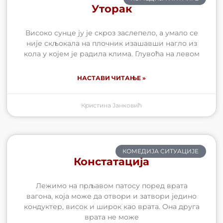
Уторак
Високо сунце ју је скроз заслепело, а умало се
није скљокала на плочник изашавши нагло из
кола у којем је радила клима. Глувоћа на левом
НАСТАВИ ЧИТАЊЕ »
Кристина Јанковић
КОМЕДИЈА СИТУАЦИЈЕ
Констатација
Лежимо на прљавом патосу поред врата
вагона, која може да отвори и затвори једино
кондуктер, висок и широк као врата. Она друга
врата не може