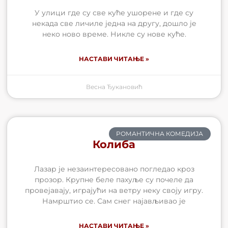
У улици где су све куће ушорене и где су
некада све личиле једна на другу, дошло је
неко ново време. Никле су нове куће.
НАСТАВИ ЧИТАЊЕ »
Весна Ђукановић
РОМАНТИЧНА КОМЕДИЈА
Колиба
Лазар је незаинтересовано погледао кроз
прозор. Крупне беле пахуље су почеле да
провејавају, играјући на ветру неку своју игру.
Намрштио се. Сам снег најављивао је
НАСТАВИ ЧИТАЊЕ »