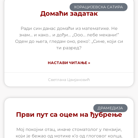
ХОРАЦИЈЕВСКА САТИРА
Домаћи задатак
Ради син данас домаћи из математике. Не
знам… и како… и дођи… „Ооо… лебе мекани!”
Одем до њега, гледам оно, реко’: „Сине, који си
ти разред?
НАСТАВИ ЧИТАЊЕ »
Светлана Цвијановић
ДРАМЕДИЈА
Први пут са оцем на ђубрење
Мој покојни отац, иначе стоматолог у пензији,
који је бежао од мотике к’о од глоговог колца,