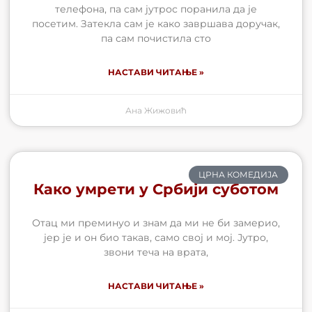
телефона, па сам јутрос поранила да је
посетим. Затекла сам је како завршава доручак,
па сам почистила сто
НАСТАВИ ЧИТАЊЕ »
Ана Жижовић
ЦРНА КОМЕДИЈА
Како умрети у Србији суботом
Отац ми преминуо и знам да ми не би замерио,
јер је и он био такав, само свој и мој. Јутро,
звони теча на врата,
НАСТАВИ ЧИТАЊЕ »