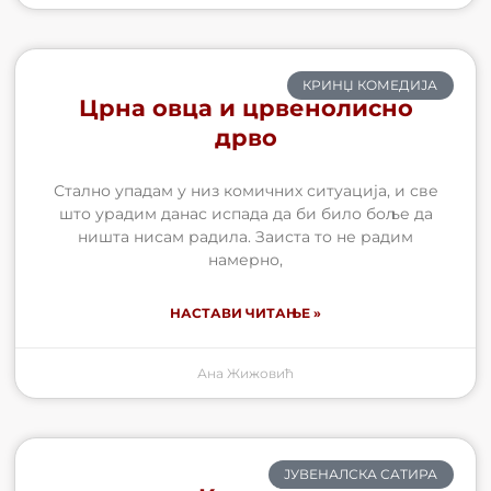
КРИНЏ КОМЕДИЈА
Црна овца и црвенолисно
дрво
Стално упадам у низ комичних ситуација, и све
што урадим данас испада да би било боље да
ништа нисам радила. Заиста то не радим
намерно,
НАСТАВИ ЧИТАЊЕ »
Ана Жижовић
ЈУВЕНАЛСКА САТИРА