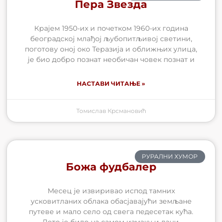
Пера Звезда
Крајем 1950-их и почетком 1960-их година
београдској млађој љубопитљивој светини,
поготову оној око Теразија и оближњих улица,
је био добро познат необичан човек познат и
НАСТАВИ ЧИТАЊЕ »
Томислав Крсмановић
РУРАЛНИ ХУМОР
Божа фудбалер
Месец је извиривао испод тамних
усковитланих облака обасјавајући земљане
путеве и мало село од свега педесетак кућа.
Лето је било на самом измаку и дани,