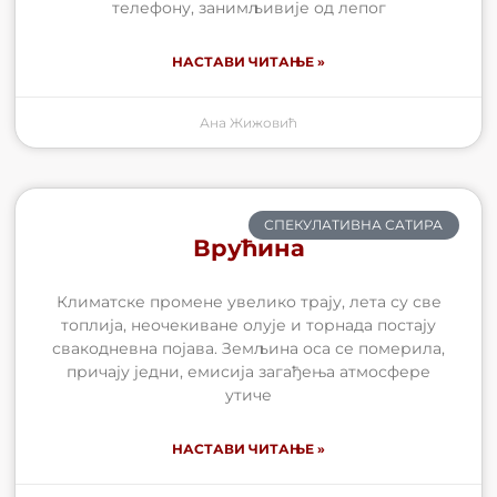
телефону, занимљивије од лепог
НАСТАВИ ЧИТАЊЕ »
Ана Жижовић
СПЕКУЛАТИВНА САТИРА
Врућина
Климатске промене увелико трају, лета су све
топлија, неочекиване олује и торнада постају
свакодневна појава. Земљина оса се померила,
причају једни, емисија загађења атмосфере
утиче
НАСТАВИ ЧИТАЊЕ »