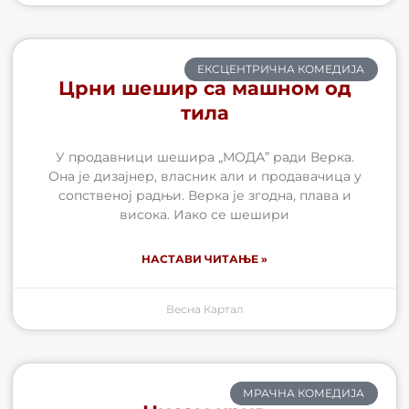
ЕКСЦЕНТРИЧНА КОМЕДИЈА
Црни шешир са машном од
тила
У продавници шешира „МОДА” ради Верка.
Она је дизајнер, власник али и продавачица у
сопственој радњи. Верка је згодна, плава и
висока. Иако се шешири
НАСТАВИ ЧИТАЊЕ »
Весна Картал
МРАЧНА КОМЕДИЈА