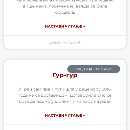
више нема, посечена је; ваљда се била
осушила,
НАСТАВИ ЧИТАЊЕ »
Душан Митровић
КОМЕДИЈА СИТУАЦИЈЕ
Гур-гур
У Грац сам први пут ишла у децембру 2016.
године са другарицом. Договориле смо се
брзо да идемо у шопинг и на кафу на један
НАСТАВИ ЧИТАЊЕ »