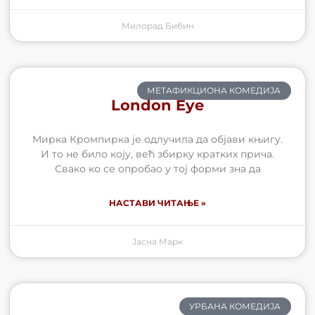
Милорад Бибин
МЕТАФИКЦИОНА КОМЕДИЈА
London Eye
Мирка Кромпирка је одлучила да објави књигу.
И то не било коју, већ збирку кратких прича.
Свако ко се опробао у тој форми зна да
НАСТАВИ ЧИТАЊЕ »
Јасна Марк
УРБАНА КОМЕДИЈА