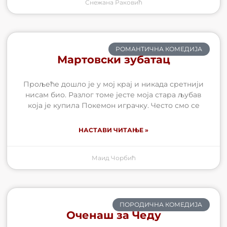
Снежана Раковић
РОМАНТИЧНА КОМЕДИЈА
Мартовски зубатац
Прољеће дошло је у мој крај и никада сретнији
нисам био. Разлог томе јесте моја стара љубав
која је купила Покемон играчку. Често смо се
НАСТАВИ ЧИТАЊЕ »
Маид Чорбић
ПОРОДИЧНА КОМЕДИЈА
Оченаш за Чеду