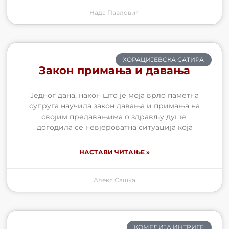
Нада Павловић
ХОРАЦИЈЕВСКА САТИРА
Закон примања и давања
Једног дана, након што је моја врло паметна
супруга научила закон давања и примања на
својим предавањима о здрављу душе,
догодила се невјероватна ситуација која
НАСТАВИ ЧИТАЊЕ »
Алекс Сашка
КОМЕДИЈА ИНТРИГЕ