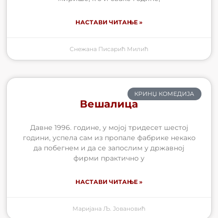
НАСТАВИ ЧИТАЊЕ »
Снежана Писарић Милић
КРИНЏ КОМЕДИЈА
Вешалица
Давне 1996. године, у мојој тридесет шестој
години, успела сам из пропале фабрике некако
да побегнем и да се запослим у државној
фирми практично у
НАСТАВИ ЧИТАЊЕ »
Маријана Љ. Јовановић