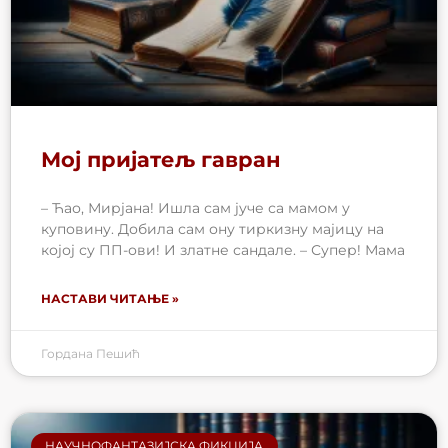
Мој пријатељ гавран
– Ћао, Мирјана! Ишла сам јуче са мамом у
куповину. Добила сам ону тиркизну мајицу на
којој су ПП-ови! И златне сандале. – Супер! Мама
НАСТАВИ ЧИТАЊЕ »
Гордана Пешић
НАУЧНОФАНТАЗИЈСКА ФИКЦИЈА