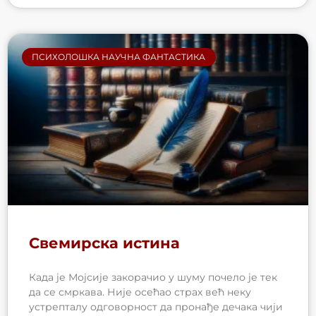
ПСИХОЛОШКА НАУЧНА ФАНТАСТИКА
Свемирска истина
Када је Мојсије закорачио у шуму почело је тек
да се смркава. Није осећао страх већ неку
устрепталу одговорност да пронађе дечака чији