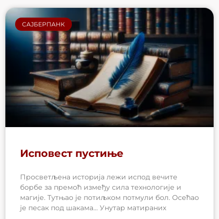
САЈБЕРПАНК
Исповест пустиње
Просветљена историја лежи испод вечите
борбе за премоћ између сила технологије и
магије. Тутњао је потиљком потмули бол. Осећао
је песак под шакама… Унутар матираних