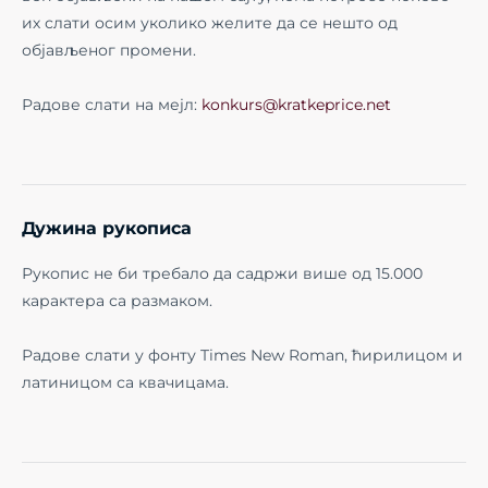
их слати осим уколико желите да се нешто од
објављеног промени.
Радове слати на мејл:
konkurs@kratkeprice.net
Дужина рукописа
Рукопис не би требало да садржи више од 15.000
карактера са размаком.
Радове слати у фонту Times New Roman, ћирилицом и
латиницом са квачицама.