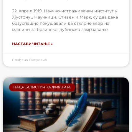
22. април 1919. Научнo-истраживачки институт у
Хјустону… Научници, Стивен и Марк, су два дана
безуспешно покушавали да отклоне квар на
машини за брзинско, дубинско замрзавање
НАСТАВИ ЧИТАЊЕ »
Слађана Петровић
НАДРЕАЛИСТИЧНА ФИКЦИЈА