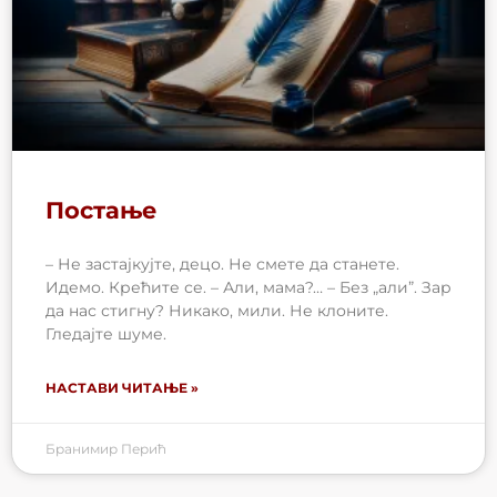
Постање
– Не застајкујте, децо. Не смете да станете.
Идемо. Крећите се. – Али, мама?… – Без „али”. Зар
да нас стигну? Никако, мили. Не клоните.
Гледајте шуме.
НАСТАВИ ЧИТАЊЕ »
Бранимир Перић