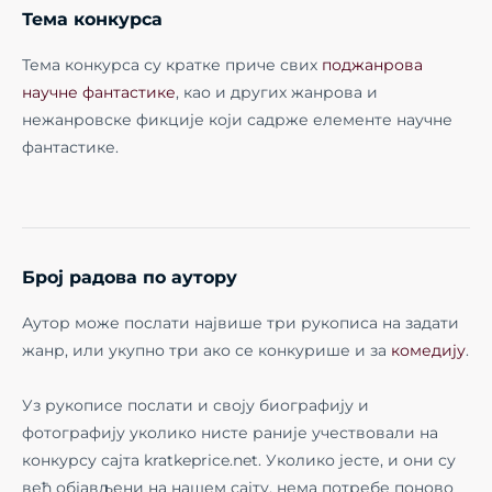
Тема конкурса
Тема конкурса су кратке приче свих
поджанрова
научне фантастике
, као и других жанрова и
нежанровске фикције који садрже елементе научне
фантастике.
Број радова по аутору
Аутор може послати највише три рукописа на задати
жанр, или укупно три ако се конкурише и за
комедију
.
Уз рукописе послати и своју биографију и
фотографију уколико нисте раније учествовали на
конкурсу сајта kratkeprice.net. Уколико јесте, и они су
већ објављени на нашем сајту, нема потребе поново