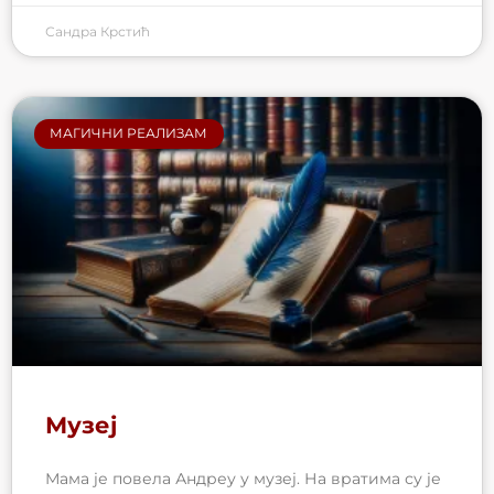
Сандра Крстић
МАГИЧНИ РЕАЛИЗАМ
Музеј
Мама је повела Андреу у музеј. На вратима су је