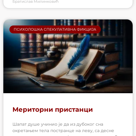
Братислав Милинковић
ПСИХОЛОШКА СПЕКУЛАТИВНА ФИКЦИЈА
Мериторни пристанци
Шапат душе учинио је да из дубоког сна
окретањем тела постранце на леву, са десне