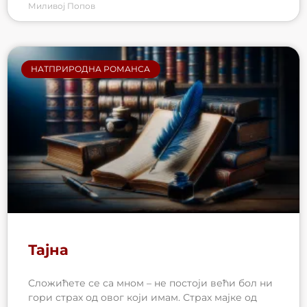
Миливој Попов
НАТПРИРОДНА РОМАНСА
Тајна
Сложићете се са мном – не постоји већи бол ни
гори страх од овог који имам. Страх мајке од