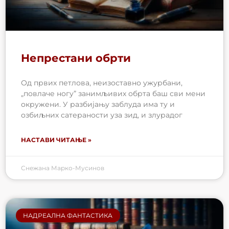
Непрестани обрти
Од првих петлова, неизоставно ужурбани,
„повлаче ногу” занимљивих обрта баш сви мени
окружени. У разбијању заблуда има ту и
озбиљних сатераности уза зид, и злурадог
НАСТАВИ ЧИТАЊЕ »
Снежана Марко-Мусинов
НАДРЕАЛНА ФАНТАСТИКА