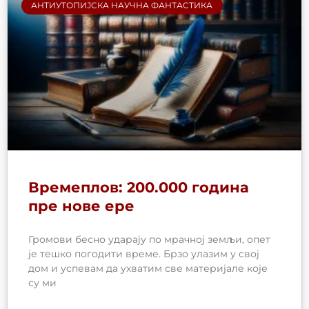
АНТИУТОПИЈСКА НАУЧНА ФАНТАСТИКА
Времеплов: 200.000 година
пре нове ере
Громови бесно ударају по мрачној земљи, опет
је тешко погодити време. Брзо улазим у свој
дом и успевам да ухватим све материјале које
су ми