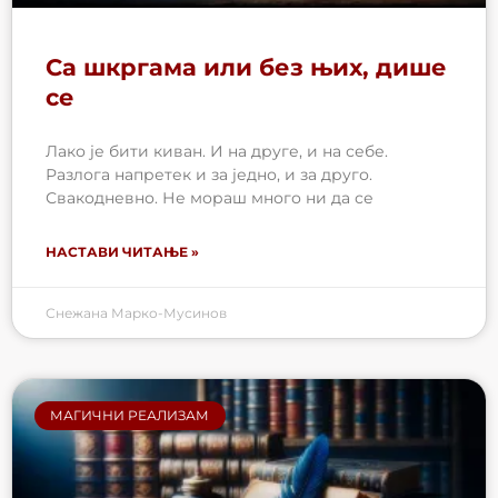
Са шкргама или без њих, дише
се
Лако је бити киван. И на друге, и на себе.
Разлога напретек и за једно, и за друго.
Свакодневно. Не мораш много ни да се
НАСТАВИ ЧИТАЊЕ »
Снежана Марко-Мусинов
МАГИЧНИ РЕАЛИЗАМ