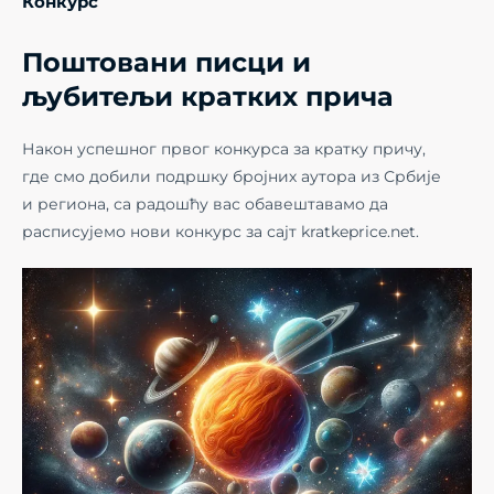
Конкурс
Поштовани писци и
љубитељи кратких прича
Након успешног првог конкурса за кратку причу,
где смо добили подршку бројних аутора из Србије
и региона, са радошћу вас обавештавамо да
расписујемо нови конкурс за сајт kratkeprice.net.