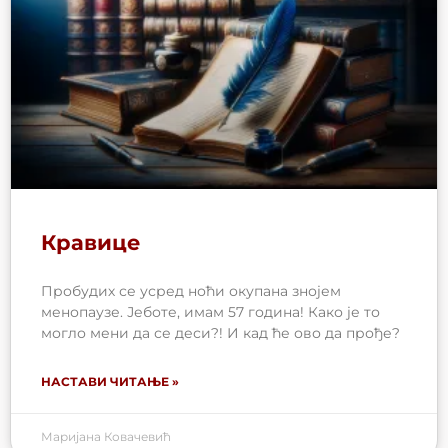
Кравице
Пробудих се усред ноћи окупана знојем
менопаузе. Јеботе, имам 57 година! Како је то
могло мени да се деси?! И кад ће ово да прође?
НАСТАВИ ЧИТАЊЕ »
Маријана Ковачевић